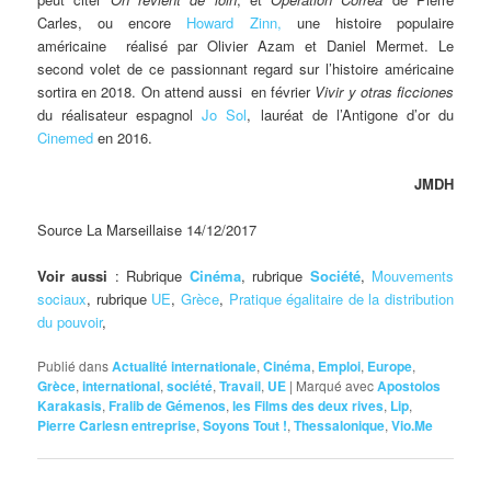
Carles, ou encore
Howard Zinn,
une histoire populaire
américaine réalisé par Olivier Azam et Daniel Mermet. Le
second volet de ce passionnant regard sur l’histoire américaine
sortira en 2018. On attend aussi en février
Vivir y otras ficciones
du réalisateur espagnol
Jo Sol
, lauréat de l’Antigone d’or du
Cinemed
en 2016.
JMDH
Source La Marseillaise 14/12/2017
Voir aussi
: Rubrique
Cinéma
, rubrique
Société
,
Mouvements
sociaux
, rubrique
UE
,
Grèce
,
Pratique égalitaire de la distribution
du pouvoir
,
Publié dans
Actualité internationale
,
Cinéma
,
Emploi
,
Europe
,
Grèce
,
international
,
société
,
Travail
,
UE
|
Marqué avec
Apostolos
Karakasis
,
Fralib de Gémenos
,
les Films des deux rives
,
Lip
,
Pierre Carlesn entreprise
,
Soyons Tout !
,
Thessalonique
,
Vio.Me