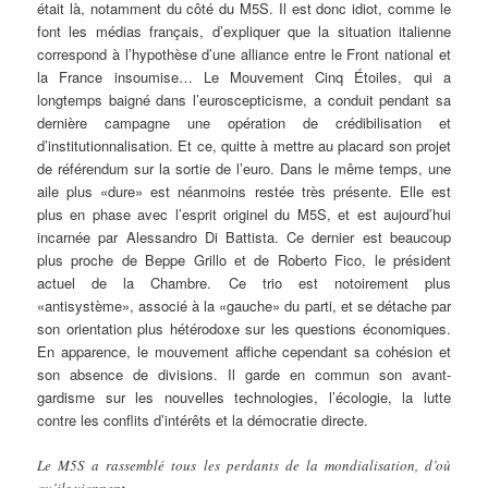
était là, notamment du côté du M5S. Il est donc idiot, comme le
font les médias français, d’expliquer que la situation italienne
correspond à l’hypothèse d’une alliance entre le Front national et
la France insoumise… Le Mouvement Cinq Étoiles, qui a
longtemps baigné dans l’euroscepticisme, a conduit pendant sa
dernière campagne une opération de crédibilisation et
d’institutionnalisation. Et ce, quitte à mettre au placard son projet
de référendum sur la sortie de l’euro. Dans le même temps, une
aile plus «dure» est néanmoins restée très présente. Elle est
plus en phase avec l’esprit originel du M5S, et est aujourd’hui
incarnée par Alessandro Di Battista. Ce dernier est beaucoup
plus proche de Beppe Grillo et de Roberto Fico, le président
actuel de la Chambre. Ce trio est notoirement plus
«antisystème», associé à la «gauche» du parti, et se détache par
son orientation plus hétérodoxe sur les questions économiques.
En apparence, le mouvement affiche cependant sa cohésion et
son absence de divisions. Il garde en commun son avant-
gardisme sur les nouvelles technologies, l’écologie, la lutte
contre les conflits d’intérêts et la démocratie directe.
Le M5S a rassemblé tous les perdants de la mondialisation, d’où