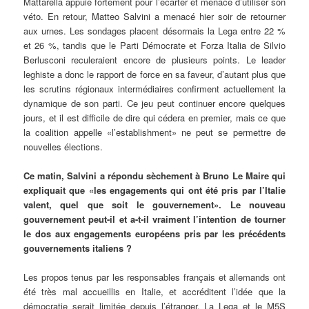
Mattarella appuie fortement pour l’écarter et menace d’utiliser son
véto. En retour, Matteo Salvini a menacé hier soir de retourner
aux urnes. Les sondages placent désormais la Lega entre 22 %
et 26 %, tandis que le Parti Démocrate et Forza Italia de Silvio
Berlusconi reculeraient encore de plusieurs points. Le leader
leghiste a donc le rapport de force en sa faveur, d’autant plus que
les scrutins régionaux intermédiaires confirment actuellement la
dynamique de son parti. Ce jeu peut continuer encore quelques
jours, et il est difficile de dire qui cédera en premier, mais ce que
la coalition appelle «l’establishment» ne peut se permettre de
nouvelles élections.
Ce matin, Salvini a répondu sèchement à Bruno Le Maire qui
expliquait que «les engagements qui ont été pris par l’Italie
valent, quel que soit le gouvernement». Le nouveau
gouvernement peut-il et a-t-il vraiment l’intention de tourner
le dos aux engagements européens pris par les précédents
gouvernements italiens ?
Les propos tenus par les responsables français et allemands ont
été très mal accueillis en Italie, et accréditent l’idée que la
démocratie serait limitée depuis l’étranger. La Lega et le M5S