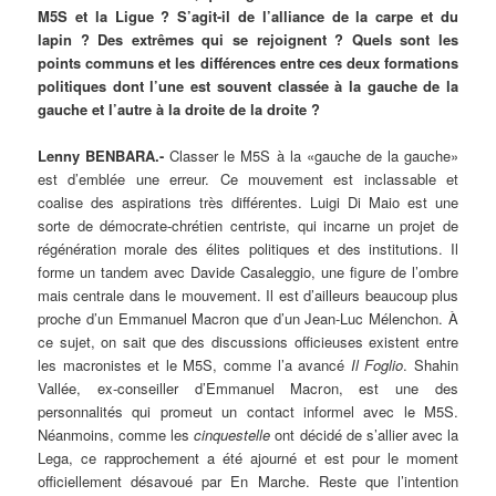
M5S et la Ligue ? S’agit-il de l’alliance de la carpe et du
lapin ? Des extrêmes qui se rejoignent ? Quels sont les
points communs et les différences entre ces deux formations
politiques dont l’une est souvent classée à la gauche de la
gauche et l’autre à la droite de la droite ?
Lenny BENBARA.-
Classer le M5S à la «gauche de la gauche»
est d’emblée une erreur. Ce mouvement est inclassable et
coalise des aspirations très différentes. Luigi Di Maio est une
sorte de démocrate-chrétien centriste, qui incarne un projet de
régénération morale des élites politiques et des institutions. Il
forme un tandem avec Davide Casaleggio, une figure de l’ombre
mais centrale dans le mouvement. Il est d’ailleurs beaucoup plus
proche d’un Emmanuel Macron que d’un Jean-Luc Mélenchon. À
ce sujet, on sait que des discussions officieuses existent entre
les macronistes et le M5S, comme l’a avancé
Il Foglio
. Shahin
Vallée, ex-conseiller d’Emmanuel Macron, est une des
personnalités qui promeut un contact informel avec le M5S.
Néanmoins, comme les
cinquestelle
ont décidé de s’allier avec la
Lega, ce rapprochement a été ajourné et est pour le moment
officiellement désavoué par En Marche. Reste que l’intention