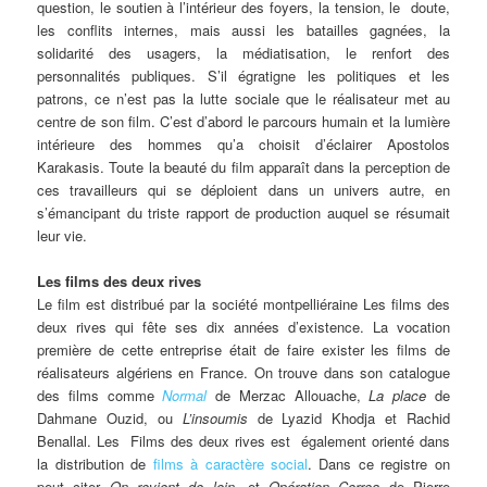
question, le soutien à l’intérieur des foyers, la tension, le doute,
les conflits internes, mais aussi les batailles gagnées, la
solidarité des usagers, la médiatisation, le renfort des
personnalités publiques. S’il égratigne les politiques et les
patrons, ce n’est pas la lutte sociale que le réalisateur met au
centre de son film. C’est d’abord le parcours humain et la lumière
intérieure des hommes qu’a choisit d’éclairer Apostolos
Karakasis. Toute la beauté du film apparaît dans la perception de
ces travailleurs qui se déploient dans un univers autre, en
s’émancipant du triste rapport de production auquel se résumait
leur vie.
Les films des deux rives
Le film est distribué par la société montpelliéraine Les films des
deux rives qui fête ses dix années d’existence. La vocation
première de cette entreprise était de faire exister les films de
réalisateurs algériens en France. On trouve dans son catalogue
des films comme
Normal
de Merzac Allouache,
La place
de
Dahmane Ouzid, ou
L’insoumis
de Lyazid Khodja et Rachid
Benallal. Les Films des deux rives est également orienté dans
la distribution de
films à caractère social
. Dans ce registre on
peut citer
On revient de loin
, et
Opération Correa
de Pierre