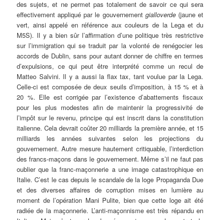
des sujets, et ne permet pas totalement de savoir ce qui sera
effectivement appliqué par le gouvernement
gialloverde
(jaune et
vert, ainsi appelé en référence aux couleurs de la Lega et du
M5S). Il y a bien sûr l’affirmation d’une politique très restrictive
sur l’immigration qui se traduit par la volonté de renégocier les
accords de Dublin, sans pour autant donner de chiffre en termes
d’expulsions, ce qui peut être interprété comme un recul de
Matteo Salvini. Il y a aussi la flax tax, tant voulue par la Lega.
Celle-ci est composée de deux seuils d’imposition, à 15 % et à
20 %. Elle est corrigée par l’existence d’abattements fiscaux
pour les plus modestes afin de maintenir la progressivité de
l’impôt sur le revenu, principe qui est inscrit dans la constitution
italienne. Cela devrait coûter 20 milliards la première année, et 15
milliards les années suivantes selon les projections du
gouvernement. Autre mesure hautement critiquable, l’interdiction
des francs-maçons dans le gouvernement. Même s’il ne faut pas
oublier que la franc-maçonnerie a une image catastrophique en
Italie. C’est le cas depuis le scandale de la loge Propaganda Due
et des diverses affaires de corruption mises en lumière au
moment de l’opération Mani Pulite, bien que cette loge ait été
radiée de la maçonnerie. L’anti-maçonnisme est très répandu en