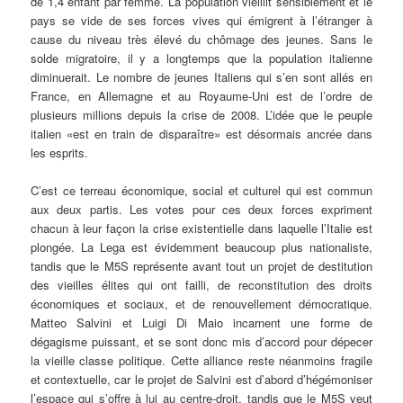
de 1,4 enfant par femme. La population vieillit sensiblement et le
pays se vide de ses forces vives qui émigrent à l’étranger à
cause du niveau très élevé du chômage des jeunes. Sans le
solde migratoire, il y a longtemps que la population italienne
diminuerait. Le nombre de jeunes Italiens qui s’en sont allés en
France, en Allemagne et au Royaume-Uni est de l’ordre de
plusieurs millions depuis la crise de 2008. L’idée que le peuple
italien «est en train de disparaître» est désormais ancrée dans
les esprits.
C’est ce terreau économique, social et culturel qui est commun
aux deux partis. Les votes pour ces deux forces expriment
chacun à leur façon la crise existentielle dans laquelle l’Italie est
plongée. La Lega est évidemment beaucoup plus nationaliste,
tandis que le M5S représente avant tout un projet de destitution
des vieilles élites qui ont failli, de reconstitution des droits
économiques et sociaux, et de renouvellement démocratique.
Matteo Salvini et Luigi Di Maio incarnent une forme de
dégagisme puissant, et se sont donc mis d’accord pour dépecer
la vieille classe politique. Cette alliance reste néanmoins fragile
et contextuelle, car le projet de Salvini est d’abord d’hégémoniser
l’espace qui s’offre à lui au centre-droit, tandis que le M5S veut