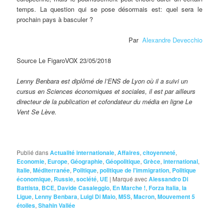
temps. La question qui se pose désormais est: quel sera le
prochain pays à basculer ?
Par
Alexandre Devecchio
Source Le FigaroVOX 23/05/2018
Lenny Benbara est diplômé de l’ENS de Lyon où il a suivi un
cursus en Sciences économiques et sociales, il est par ailleurs
directeur de la publication et cofondateur du média en ligne Le
Vent Se Lève.
Publié dans
Actualité internationale
,
Affaires
,
citoyenneté
,
Economie
,
Europe
,
Géographie
,
Géopolitique
,
Grèce
,
international
,
Italie
,
Méditerranée
,
Politique
,
politique de l'immigration
,
Politique
économique
,
Russie
,
société
,
UE
|
Marqué avec
Alessandro Di
Battista
,
BCE
,
Davide Casaleggio
,
En Marche !
,
Forza Italia
,
la
Ligue
,
Lenny Benbara
,
Luigi Di Maio
,
M5S
,
Macron
,
Mouvement 5
étoiles
,
Shahin Vallée