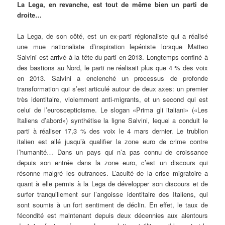
La Lega, en revanche, est tout de même bien un parti de
droite…
La Lega, de son côté, est un ex-parti régionaliste qui a réalisé
une mue nationaliste d’inspiration lepéniste lorsque Matteo
Salvini est arrivé à la tête du parti en 2013. Longtemps confiné à
des bastions au Nord, le parti ne réalisait plus que 4 % des voix
en 2013. Salvini a enclenché un processus de profonde
transformation qui s’est articulé autour de deux axes: un premier
très identitaire, violemment anti-migrants, et un second qui est
celui de l’euroscepticisme. Le slogan «Prima gli italiani» («Les
Italiens d’abord») synthétise la ligne Salvini, lequel a conduit le
parti à réaliser 17,3 % des voix le 4 mars dernier. Le trublion
italien est allé jusqu’à qualifier la zone euro de crime contre
l’humanité… Dans un pays qui n’a pas connu de croissance
depuis son entrée dans la zone euro, c’est un discours qui
résonne malgré les outrances. L’acuité de la crise migratoire a
quant à elle permis à la Lega de développer son discours et de
surfer tranquillement sur l’angoisse identitaire des Italiens, qui
sont soumis à un fort sentiment de déclin. En effet, le taux de
fécondité est maintenant depuis deux décennies aux alentours