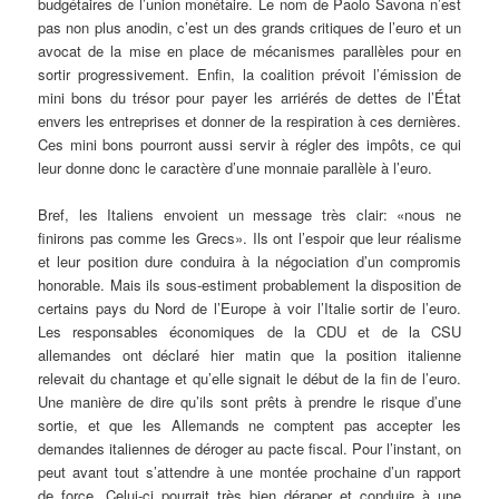
budgétaires de l’union monétaire. Le nom de Paolo Savona n’est
pas non plus anodin, c’est un des grands critiques de l’euro et un
avocat de la mise en place de mécanismes parallèles pour en
sortir progressivement. Enfin, la coalition prévoit l’émission de
mini bons du trésor pour payer les arriérés de dettes de l’État
envers les entreprises et donner de la respiration à ces dernières.
Ces mini bons pourront aussi servir à régler des impôts, ce qui
leur donne donc le caractère d’une monnaie parallèle à l’euro.
Bref, les Italiens envoient un message très clair: «nous ne
finirons pas comme les Grecs». Ils ont l’espoir que leur réalisme
et leur position dure conduira à la négociation d’un compromis
honorable. Mais ils sous-estiment probablement la disposition de
certains pays du Nord de l’Europe à voir l’Italie sortir de l’euro.
Les responsables économiques de la CDU et de la CSU
allemandes ont déclaré hier matin que la position italienne
relevait du chantage et qu’elle signait le début de la fin de l’euro.
Une manière de dire qu’ils sont prêts à prendre le risque d’une
sortie, et que les Allemands ne comptent pas accepter les
demandes italiennes de déroger au pacte fiscal. Pour l’instant, on
peut avant tout s’attendre à une montée prochaine d’un rapport
de force. Celui-ci pourrait très bien déraper et conduire à une