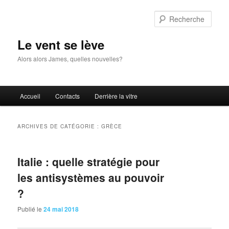
Aller
Aller
au
au
Rech
contenu
contenu
principal
secondaire
Le vent se lève
Alors alors James, quelles nouvelles?
Menu
Accueil
Contacts
Derrière la vitre
principal
ARCHIVES DE CATÉGORIE :
GRÈCE
Italie : quelle stratégie pour
les antisystèmes au pouvoir
?
Publié le
24 mai 2018