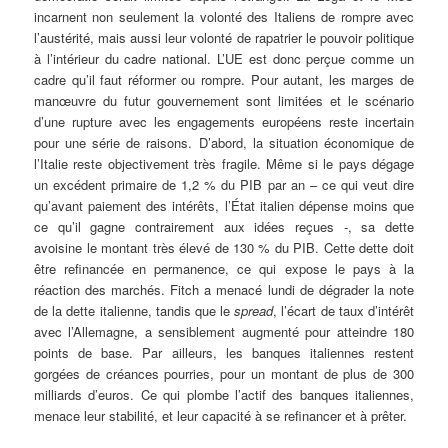
incarnent non seulement la volonté des Italiens de rompre avec
l’austérité, mais aussi leur volonté de rapatrier le pouvoir politique
à l’intérieur du cadre national. L’UE est donc perçue comme un
cadre qu’il faut réformer ou rompre. Pour autant, les marges de
manœuvre du futur gouvernement sont limitées et le scénario
d’une rupture avec les engagements européens reste incertain
pour une série de raisons. D’abord, la situation économique de
l’Italie reste objectivement très fragile. Même si le pays dégage
un excédent primaire de 1,2 % du PIB par an – ce qui veut dire
qu’avant paiement des intérêts, l’État italien dépense moins que
ce qu’il gagne contrairement aux idées reçues -, sa dette
avoisine le montant très élevé de 130 % du PIB. Cette dette doit
être refinancée en permanence, ce qui expose le pays à la
réaction des marchés. Fitch a menacé lundi de dégrader la note
de la dette italienne, tandis que le
spread
, l’écart de taux d’intérêt
avec l’Allemagne, a sensiblement augmenté pour atteindre 180
points de base. Par ailleurs, les banques italiennes restent
gorgées de créances pourries, pour un montant de plus de 300
milliards d’euros. Ce qui plombe l’actif des banques italiennes,
menace leur stabilité, et leur capacité à se refinancer et à prêter.