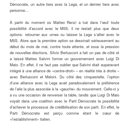
Démocrate, un autre tiers avec la Lega, et un dernier tiers avec
personne…
À partir du moment où Matteo Renzi a tué dans l’œuf toute
possibilité d’accord avec le M5S, il ne restait plus que deux
options: retourner aux urnes ou laisser la Lega s’allier avec le
M5S. Alors que la première option se dessinait sérieusement au
début du mois de mai, contre toute attente, et sous la pression
de nouvelles élections, Silvio Berlusconi a fait un pas de côté et
a laissé Matteo Salvini former un gouvernement avec Luigi Di
Maio. En effet, il ne faut pas oublier que Salvini était auparavant
intégré à une alliance de «centre-droit» – en réalité très à droite –
avec Berlusconi et Meloni. Du côté des cinquestelle, l’option
d’une alliance avec la Lega avait paradoxalement la préférence
de l’aile la plus associée à la «gauche» du mouvement. Celle-ci y
a vu une occasion de renverser la table, tandis que Luigi Di Maio
voyait dans une coalition avec le Parti Démocrate la possibilité
d’achever le processus de crédibilisation de son parti. En effet, le
Parti Démocrate est perçu comme étant le cœur de
«l’establishment» italien.