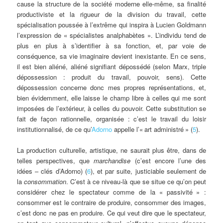
cause la structure de la société moderne elle-même, sa finalité
productiviste et la rigueur de la division du travail, cette
spécialisation poussée à l’extrême qui inspira à Lucien Goldmann
l’expression de «
spécialistes analphabètes
». L’individu tend de
plus en plus à s’identifier à sa fonction, et, par voie de
conséquence, sa vie imaginaire devient inexistante. En ce sens,
il est bien aliéné, aliéné signifiant dépossédé (selon Marx, triple
dépossession : produit du travail, pouvoir, sens). Cette
dépossession concerne donc mes propres représentations, et,
bien évidemment, elle laisse le champ libre à celles qui me sont
imposées de l’extérieur, à celles du pouvoir. Cette substitution se
fait de façon rationnelle, organisée : c’est le travail du loisir
institutionnalisé, de ce qu’
Adorno
appelle l’«
art administré
» (
5
).
La production culturelle, artistique, ne saurait plus être, dans de
telles perspectives, que
marchandise
(c’est encore l’une des
idées – clés d’Adorno) (
6
), et par suite, justiciable seulement de
la
consommation
. C’est à ce niveau-là que se situe ce qu’on peut
considérer chez le spectateur comme de la «
passivité
» :
consommer est le contraire de produire, consommer des images,
c’est donc ne pas en produire. Ce qui veut dire que le spectateur,