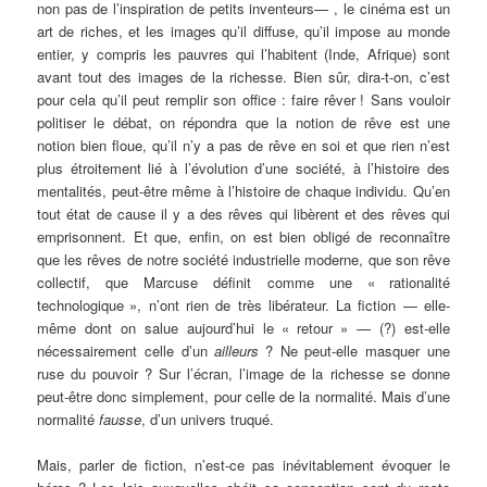
non pas de l’inspiration de petits inventeurs— , le cinéma est un
art de riches, et les images qu’il diffuse, qu’il impose au monde
entier, y compris les pauvres qui l’habitent (Inde, Afrique) sont
avant tout des images de la richesse. Bien sûr, dira-t-on, c’est
pour cela qu’il peut remplir son office : faire rêver
! Sans vouloir
politiser le débat, on répondra que la notion de rêve est une
notion bien floue, qu’il n’y a pas de rêve en soi et que rien n’est
plus étroitement lié à l’évolution d’une société, à l’histoire des
mentalités, peut-être même à l’histoire de chaque individu. Qu’en
tout état de cause il y a des rêves qui libèrent et des rêves qui
emprisonnent. Et que, enfin, on est bien obligé de reconnaître
que les rêves de notre société industrielle moderne, que son rêve
collectif, que Marcuse définit comme une «
rationalité
technologique
», n’ont rien de très libérateur. La fiction — elle-
même dont on salue aujourd’hui le «
retour
» — (?) est-elle
nécessairement celle d’un
ailleurs
? Ne peut-elle masquer une
ruse du pouvoir
? Sur l’écran, l’image de la richesse se donne
peut-être donc simplement, pour celle de la normalité. Mais d’une
normalité
fausse
, d’un univers truqué.
Mais, parler de fiction, n’est-ce pas inévitablement évoquer le