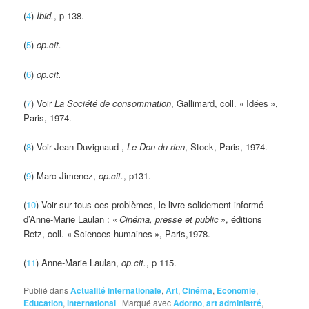
(
4
)
Ibid.
, p 138.
(
5
)
op.cit.
(
6
)
op.cit.
(
7
) Voir
La Société de consommation
, Gallimard, coll. «
Idées
»,
Paris, 1974.
(
8
) Voir Jean Duvignaud ,
Le Don du rien
, Stock, Paris, 1974.
(
9
) Marc Jimenez,
op.cit.
, p131.
(
10
) Voir sur tous ces problèmes, le livre solidement informé
d’Anne-Marie Laulan : «
Cinéma, presse et public
», éditions
Retz, coll. «
Sciences humaines
», Paris,1978.
(
11
) Anne-Marie Laulan,
op.cit.
, p 115.
Publié dans
Actualité internationale
,
Art
,
Cinéma
,
Economie
,
Education
,
international
|
Marqué avec
Adorno
,
art administré
,