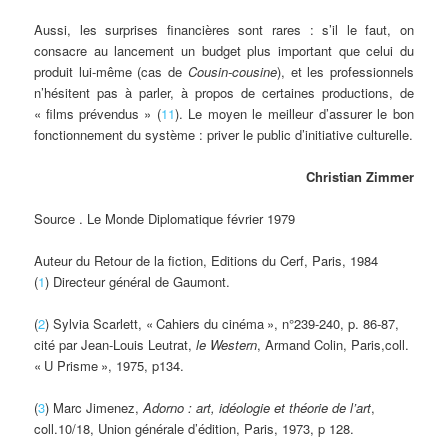
Aussi, les surprises financières sont rares : s’il le faut, on
consacre au lancement un budget plus important que celui du
produit lui-même (cas de
Cousin-cousine
), et les professionnels
n’hésitent pas à parler, à propos de certaines productions, de
«
films prévendus
» (
11
). Le moyen le meilleur d’assurer le bon
fonctionnement du système : priver le public d’initiative culturelle.
Christian Zimmer
Source . Le Monde Diplomatique février 1979
Auteur du Retour de la fiction, Editions du Cerf, Paris, 1984
(
1
) Directeur général de Gaumont.
(
2
) Sylvia Scarlett, «
Cahiers du cinéma
», n°239-240, p. 86-87,
cité par Jean-Louis Leutrat,
le Western
, Armand Colin, Paris,coll.
«
U Prisme
», 1975, p134.
(
3
) Marc Jimenez,
Adorno : art, idéologie et théorie de l’art
,
coll.10/18, Union générale d’édition, Paris, 1973, p 128.