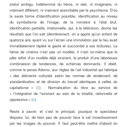
statut ambigu. Indéterminé du héros, ni réel, ni imaginaire, ni
vraiment différent, ni vraiment assimilable par le psychisme. D’où
la seule forme d’identification possible, identification au niveau
du symbolisme de l’image, de la mimésis à l’état brut,
identification partielle, irrationnelle, qui, à la télévision, donne les
résultats que l’on sait (dernièrement, on a appris qu’un enfant de
quatorze ans ayant vu sur l’écran une immolation par le feu avait
immédiatement répété le geste et succombé à ses brûlures). Le
héros de cinéma n’est pas un modèle, il n’est lui-même que le
pâle reflet d’un modèle déjà existant, le produit d’une laborieuse
combinaison de tendances, de schémas dominants. Il obéit,
comme le pense Adorno, aux règles de l’art industriel qui fabrique
«
des éléments culturels selon les normes de rendement, de
standardisation et de division du travail identiques à celles du
capitalisme
» (
3
) . Normalisation du rêve au service de
«
l’intégration de l’existant au sein de la totalité, rationnelle et
oppressive
» (
4
).
Reste à savoir, et c’est le principal, pourquoi le spectateur
dispose, lui, de bien peu de pouvoir face à cet investissement
par les images du pouvoir. Il faut peut-être mettre d’abord en