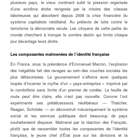
plusieurs pays, le vieux continent subit la pression organisée
d’une extrême droite revigorée par la misère des classes
laborieuses qui absorbent depuis 2008 la crise financière du
système capitaliste néolibéral. Au prétexte de lutte contre le
terrorisme la démocratie recule. Les citoyens de cette partie du
monde cherchent à tromper le sombre destin qui limite chaque
jour davantage leurs droits.
Les composantes malmenées de l’identité française
En France, sous la présidence d’Emmanuel Macron, l’explosion
des inégalités fait des ravages au sein des couches sociales les
plus défavorisées. Le gouvernement s’efforce avec quelques
loupés d’incarner le mythe d’un « pays-entreprise » imprimé par
le nombriliste sans limite d’un premier de cordée. La feuille de
route peut être claire, elle n’est pas nouvelle. Comme l’ont
expérimenté ses prédécesseurs néolibéraux — Thatcher,
Reagan, Schröder — on déconstruit mécaniquement le système
social et les services publiques dont beaucoup de pays
souhaiteraient disposer. Malmené par la réaction des Français,
plutôt que de rassembler toutes les composantes de l’identité
française, le jeune chef d’État joue sur les divisions et la