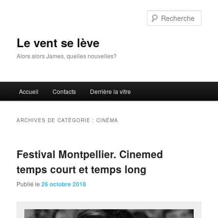
Aller
Aller
au
au
Rech
contenu
contenu
principal
secondaire
Le vent se lève
Alors alors James, quelles nouvelles?
Menu
Accueil
Contacts
Derrière la vitre
principal
ARCHIVES DE CATÉGORIE :
CINÉMA
Festival Montpellier. Cinemed
temps court et temps long
Publié le
26 octobre 2018