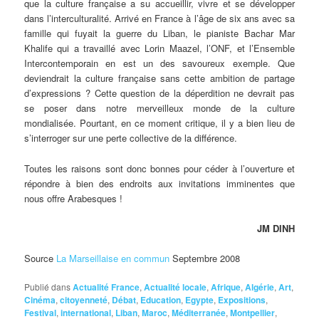
que la culture française a su accueillir, vivre et se développer
dans l’interculturalité. Arrivé en France à l’âge de six ans avec sa
famille qui fuyait la guerre du Liban, le pianiste Bachar Mar
Khalife qui a travaillé avec Lorin Maazel, l’ONF, et l’Ensemble
Intercontemporain en est un des savoureux exemple. Que
deviendrait la culture française sans cette ambition de partage
d’expressions ? Cette question de la déperdition ne devrait pas
se poser dans notre merveilleux monde de la culture
mondialisée. Pourtant, en ce moment critique, il y a bien lieu de
s’interroger sur une perte collective de la différence.
Toutes les raisons sont donc bonnes pour céder à l’ouverture et
répondre à bien des endroits aux invitations imminentes que
nous offre Arabesques !
JM DINH
Source
La Marseillaise en commun
Septembre 2008
Publié dans
Actualité France
,
Actualité locale
,
Afrique
,
Algérie
,
Art
,
Cinéma
,
citoyenneté
,
Débat
,
Education
,
Egypte
,
Expositions
,
Festival
,
international
,
Liban
,
Maroc
,
Méditerranée
,
Montpellier
,