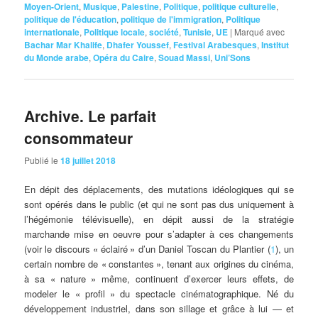
Moyen-Orient
,
Musique
,
Palestine
,
Politique
,
politique culturelle
,
politique de l'éducation
,
politique de l'immigration
,
Politique
internationale
,
Politique locale
,
société
,
Tunisie
,
UE
|
Marqué avec
Bachar Mar Khalife
,
Dhafer Youssef
,
Festival Arabesques
,
Institut
du Monde arabe
,
Opéra du Caire
,
Souad Massi
,
Uni’Sons
Archive. Le parfait
consommateur
Publié le
18 juillet 2018
En dépit des déplacements, des mutations idéologiques qui se
sont opérés dans le public (et qui ne sont pas dus uniquement à
l’hégémonie télévisuelle), en dépit aussi de la stratégie
marchande mise en oeuvre pour s’adapter à ces changements
(voir le discours «
éclairé
» d’un Daniel Toscan du Plantier (
1
), un
certain nombre de «
constantes
», tenant aux origines du cinéma,
à sa «
nature
» même, continuent d’exercer leurs effets, de
modeler le «
profil
» du spectacle cinématographique. Né du
développement industriel, dans son sillage et grâce à lui — et