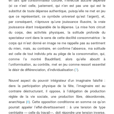
en tant que consommateur culturel, n’effectue aucune dépense
(si ce n’est celle, justement, qui n’en est pas une qui est le
substitut de toute dépense authentique, puisqu’elle ne met en jeu
que ce représentant, ce symbole universel qu’est l’argent), et,
par conséquent, n’éprouve qu’une jouissance illusoire, la vraie
jouissance étant inséparable de la dépense. La mise hors circuit
du corps, des activités physiques, la solitude profonde du
spectateur vont dans le sens de cette docilité consommatrice : le
corps qui m’est donné en image ne me rappelle pas au sentiment
du mien, mais, au contraire, en confirme l’absence, ma solitude
est celle de tout individu pris au piège de la consommation, qui,
comme l’a montré Baudrillard, alors qu’elle aboutit à
l’uniformisation, au contrôle, met en jeu comme ressort essentiel
le désir de différenciation, d’individualisation (
7
).
Nouvel aspect du pouvoir intégrateur d’un imaginaire falsifié :
dans la participation physique de la fête, l’imaginaire est au
contraire déstructurant, il oppose, à l’obligation de production
réglée de la vie sociale, une production libre, désordonnée,
anarchique (
8
). Cette opposition conditionne en somme ce qu’on
pourrait appeler l’effet-divertissement : à une tension de type
centripète — celle du travail—, doit répondre une tension inverse,