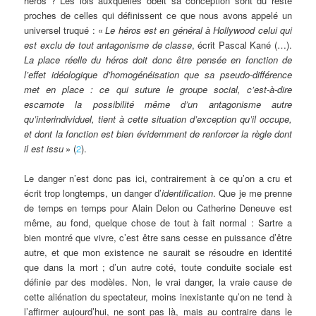
héros
? Les lois auxquelles obéit sa conception sont du reste
proches de celles qui définissent ce que nous avons appelé un
universel truqué : «
Le héros est en général à Hollywood celui qui
est exclu de tout antagonisme de classe
, écrit Pascal Kané (…).
La place réelle du héros doit donc être pensée en fonction de
l’effet idéologique d’homogénéisation que sa pseudo-différence
met en place : ce qui suture le groupe social, c’est-à-dire
escamote la possibilité même d’un antagonisme autre
qu’interindividuel, tient à cette situation d’exception qu’il occupe,
et dont la fonction est bien évidemment de renforcer la règle dont
il est issu
» (
2
).
Le danger n’est donc pas ici, contrairement à ce qu’on a cru et
écrit trop longtemps, un danger d’
identification
. Que je me prenne
de temps en temps pour Alain Delon ou Catherine Deneuve est
même, au fond, quelque chose de tout à fait normal : Sartre a
bien montré que vivre, c’est être sans cesse en puissance d’être
autre, et que mon existence ne saurait se résoudre en identité
que dans la mort
; d’un autre coté, toute conduite sociale est
définie par des modèles. Non, le vrai danger, la vraie cause de
cette aliénation du spectateur, moins inexistante qu’on ne tend à
l’affirmer aujourd’hui, ne sont pas là, mais au contraire dans le