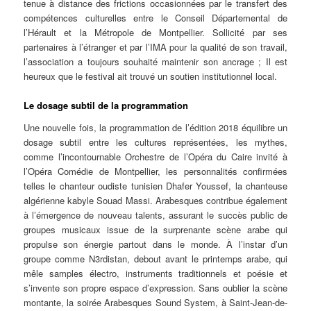
tenue à distance des frictions occasionnées par le transfert des
compétences culturelles entre le Conseil Départemental de
l’Hérault et la Métropole de Montpellier. Sollicité par ses
partenaires à l’étranger et par l’IMA pour la qualité de son travail,
l’association a toujours souhaité maintenir son ancrage ; Il est
heureux que le festival ait trouvé un soutien institutionnel local.
Le dosage subtil de la programmation
Une nouvelle fois, la programmation de l’édition 2018 équilibre un
dosage subtil entre les cultures représentées, les mythes,
comme l’incontournable Orchestre de l’Opéra du Caire invité à
l’Opéra Comédie de Montpellier, les personnalités confirmées
telles le chanteur oudiste tunisien Dhafer Youssef, la chanteuse
algérienne kabyle Souad Massi. Arabesques contribue également
à l’émergence de nouveau talents, assurant le succès public de
groupes musicaux issue de la surprenante scène arabe qui
propulse son énergie partout dans le monde. À l’instar d’un
groupe comme N3rdistan, debout avant le printemps arabe, qui
mêle samples électro, instruments traditionnels et poésie et
s’invente son propre espace d’expression. Sans oublier la scène
montante, la soirée Arabesques Sound System, à Saint-Jean-de-