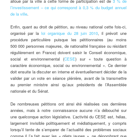
alloué par la ville à cette forme de participation est de
3 % de
l’investissement – ce qui correspond à 0,3 % du budget annuel
de la ville
.
Enfin, quant au droit de pétition, au niveau national cette fois-ci,
organisé par la
loi organique du 28 juin 2010
, il prévoit une
procédure particulière puisque les pétitionnaires (au moins
500 000 personnes majeures, de nationalité française ou résidant
régulièrement en France) doivent saisir le Conseil économique,
social et environnemental (
CESE
) sur « toute question à
caractère économique, social ou environnemental ». Ce dernier
doit ensuite la discuter en interne et éventuellement décider de la
valider par un vote en séance plénière, avant de la transmettre
au premier ministre ainsi qu’aux présidents de l’Assemblée
nationale et du Sénat.
De nombreuses pétitions ont ainsi été réalisées ces dernières
années, mais à notre connaissance aucune n’a débouché sur
une quelconque action législative. L’activité du CESE est, hélas,
largement invisible politiquement et médiatiquement, y compris
lorsqu’il tente de s’emparer de l’actualité des problèmes sociaux
comme il l’a fait avec les « gilets jaunes », ne dénombrant que