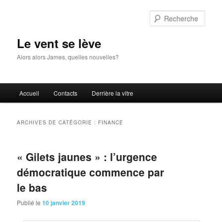
Aller
Aller
au
au
Rech
contenu
contenu
principal
secondaire
Le vent se lève
Alors alors James, quelles nouvelles?
Menu
Accueil
Contacts
Derrière la vitre
principal
ARCHIVES DE CATÉGORIE :
FINANCE
« Gilets jaunes » : l’urgence
démocratique commence par
le bas
Publié le
10 janvier 2019