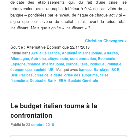
délicate des établissements qui, du fait d’une crise, se
retrouveraient avec un capital inférieur à 9 % des activités de la
banque – pondérées par le niveau de risque de chaque activité –,
signe que leur niveau de capital initial, avant la crise, était
insuffisant. Mais que signifie « insuffisant » ?
Christian Chavagneux
Source : Alternative Economique 22/11/2018
Publié dans
Actualité France
,
Actualité internationale
,
Affaires
,
Allemagne
,
Autriche
,
citoyenneté
,
consommation
,
Economie
,
Espagne
,
finance
,
international
,
Irlande
,
Italie
,
Politique
,
Politique
économique
,
société
,
UE
|
Marqué avec
banque
,
Barclays
,
BCE
,
BNP Paribas
,
crise de la dette
,
crise des subprime
,
crise
financière
,
Deutsche Bank
,
EBA
,
Société Générale
Le budget italien tourne à la
confrontation
Publié le
23 octobre 2018