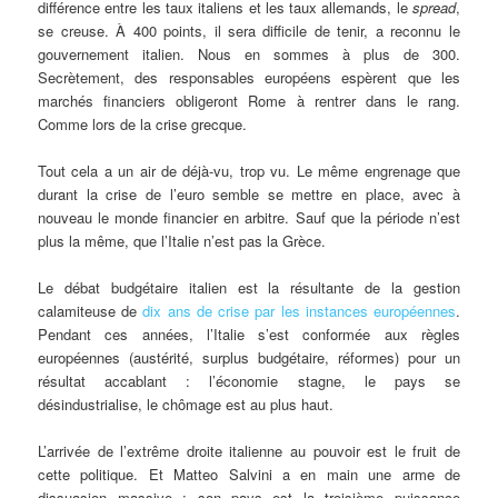
différence entre les taux italiens et les taux allemands, le
spread
,
se creuse. À 400 points, il sera difficile de tenir, a reconnu le
gouvernement italien. Nous en sommes à plus de 300.
Secrètement, des responsables européens espèrent que les
marchés financiers obligeront Rome à rentrer dans le rang.
Comme lors de la crise grecque.
Tout cela a un air de déjà-vu, trop vu. Le même engrenage que
durant la crise de l’euro semble se mettre en place, avec à
nouveau le monde financier en arbitre. Sauf que la période n’est
plus la même, que l’Italie n’est pas la Grèce.
Le débat budgétaire italien est la résultante de la gestion
calamiteuse de
dix ans de crise par les instances européennes
.
Pendant ces années, l’Italie s’est conformée aux règles
européennes (austérité, surplus budgétaire, réformes) pour un
résultat accablant : l’économie stagne, le pays se
désindustrialise, le chômage est au plus haut.
L’arrivée de l’extrême droite italienne au pouvoir est le fruit de
cette politique. Et Matteo Salvini a en main une arme de
dissuasion massive : son pays est la troisième puissance