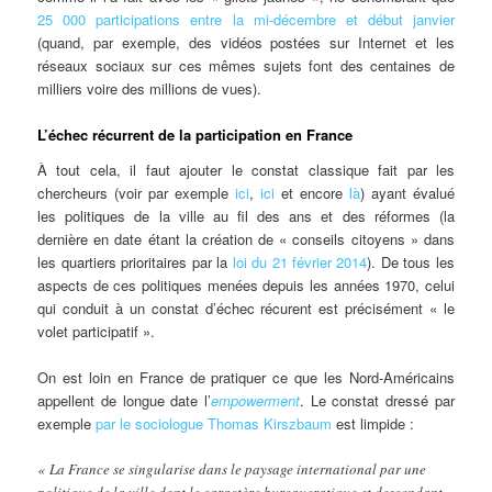
25 000 participations entre la mi-décembre et début janvier
(quand, par exemple, des vidéos postées sur Internet et les
réseaux sociaux sur ces mêmes sujets font des centaines de
milliers voire des millions de vues).
L’échec récurrent de la participation en France
À tout cela, il faut ajouter le constat classique fait par les
chercheurs (voir par exemple
ici
,
ici
et encore
là
) ayant évalué
les politiques de la ville au fil des ans et des réformes (la
dernière en date étant la création de « conseils citoyens » dans
les quartiers prioritaires par la
loi du 21 février 2014
). De tous les
aspects de ces politiques menées depuis les années 1970, celui
qui conduit à un constat d’échec récurent est précisément « le
volet participatif ».
On est loin en France de pratiquer ce que les Nord-Américains
appellent de longue date l’
empowerment
. Le constat dressé par
exemple
par le sociologue Thomas Kirszbaum
est limpide :
« La France se singularise dans le paysage international par une
politique de la ville dont le caractère bureaucratique et descendant