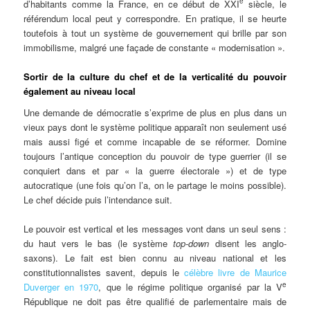
e
d’habitants comme la France, en ce début de XXI
siècle, le
référendum local peut y correspondre. En pratique, il se heurte
toutefois à tout un système de gouvernement qui brille par son
immobilisme, malgré une façade de constante « modernisation ».
Sortir de la culture du chef et de la verticalité du pouvoir
également au niveau local
Une demande de démocratie s’exprime de plus en plus dans un
vieux pays dont le système politique apparaît non seulement usé
mais aussi figé et comme incapable de se réformer. Domine
toujours l’antique conception du pouvoir de type guerrier (il se
conquiert dans et par « la guerre électorale ») et de type
autocratique (une fois qu’on l’a, on le partage le moins possible).
Le chef décide puis l’intendance suit.
Le pouvoir est vertical et les messages vont dans un seul sens :
du haut vers le bas (le système
top-down
disent les anglo-
saxons). Le fait est bien connu au niveau national et les
constitutionnalistes savent, depuis le
célèbre livre de Maurice
e
Duverger en 1970
, que le régime politique organisé par la V
République ne doit pas être qualifié de parlementaire mais de