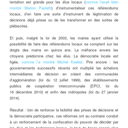
tentation est grande pour les élus locaux (
comme l’avait bien
montré Marion Paoletti
) d’instrumentaliser ces référendums
locaux, d’en faire une sorte d’instrument de légitimation de
décisions déjà prises ou de les transformer en des sortes de
plébiscites.
Et puis, malgré la loi de 2003, les maires ayant utilisé la
possibilité de faire des référendums locaux se comptent sur les
doigts des mains en quinze ans. La méfiance envers les
citoyens prédomine chez les élus. La démocratie locale est
figée,
comme l’a montré Michel Koebel
. Pire encore : les
gouvernements successifs récents ont multiplié les échelons
intermédiaires de décision en créant des communautés
d’agglomération (loi du 12 juillet 1999), des établissements
publics de coopération intercommunale (EPCI, loi du
16 décembre 2010) et enfin des métropoles (loi du 27 janvier
2014).
Résultat : loin de renforcer la lisibilité des prises de décisions et
la démocratie participative, ces réformes ont au contraire conduit
à un renforcement de la confiscation du pouvoir de décider par
les élus et les techniciens locaux, le tout de façon encore plus