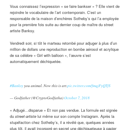
Vous connaissez l’expression « se faire bankser » ? Elle vient de
rejoindre le vocabulaire de l’art contemporain. C’est un
responsable de la maison d’enchères Sotheby’s qui l’a employée
pour la première fois suite au dernier coup de maître du street
artiste Banksy.
Vendredi soir, si tôt le marteau retombé pour adjuger à plus d’un
million de dollars une reproduction en bombe aérosol et acrylique
de sa célèbre « Girl with balloon », l’œuvre s’est
automatiquement déchiquetée.
#Banksy
you animal. Now this is art.
pic.twitter.com/fmqjFyQTfS
— Godfather (@CryptoGodfatha)
October 7, 2018
« Adjugé…disparue » Et non pas vendue. La formule est signée
du
street-artiste
lui même sur son compte Instagram. Après la
stupéfaction chez Sotheby’s, il a révélé que, quelques années
plus tôt, il avait incorporé en secret une déchiqueteuse à papier