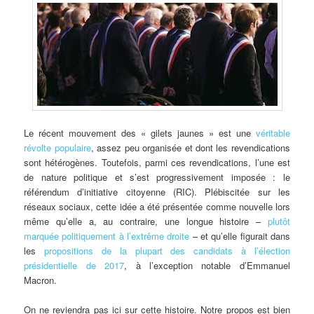
Le récent mouvement des « gilets jaunes » est une
véritable
révolte populaire
, assez peu organisée et dont les revendications
sont hétérogènes. Toutefois, parmi ces revendications, l’une est
de nature politique et s’est progressivement imposée : le
référendum d’initiative citoyenne (RIC). Plébiscitée sur les
réseaux sociaux, cette idée a été présentée comme nouvelle lors
même qu’elle a, au contraire, une longue histoire –
plutôt
marquée politiquement à l’extrême droite
– et qu’elle figurait dans
les
propositions de la plupart des candidats à l’élection
présidentielle de 2017
, à l’exception notable d’Emmanuel
Macron.
On ne reviendra pas ici sur cette histoire. Notre propos est bien