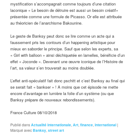
mystification s’accompagnait comme toujours d’une citation
laconique « Le besoin de détruire est aussi un besoin créatif»
présentée comme une formule de Picasso. Or elle est attribuée
au théoricien de l’anarchisme Bakounine.
Le geste de Banksy peut donc se lire comme un acte qui a
faussement pris les contours d’un happening artistique pour
mieux en saborder le principe. Sauf que selon les experts, sa
« Girl with balloon » ainsi déchiquetée en lamelles, bénéficie d’un
effet « Joconde ». Devenant une œuvre iconique de l’Histoire de
l’art, sa valeur s’en trouverait au moins doublée.
L’effet anti-spéculatif fait donc pschitt et c’est Banksy au final qui
se serait fait « bankser » ! A moins que cet épisode ne mette
encore d’avantage en lumière la folie d’un système (ou que
Banksy prépare de nouveaux rebondissements).
France Culture 08/10/2018
Publié dans
Actualité internationale
,
Art
,
finance
,
international
|
Marqué avec
Banksy
,
street art