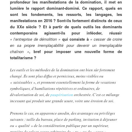
profondeur les manifestations de la domination, il met en
lumière le rapport dominant-dominé. Ce rapport, quels en
sont les fondements, les ressorts, les langages, les
manifestations en 2016 ? Sont-ils fortement distincts de ceux
du XXe siècle ? Et à partir de quels outils les dominants
contemporains agissent-ils pour inféoder, réussir
« l’entreprise de démolition »
qui consiste à
« cesser de croire
en sa propre irremplaçabilité pour devenir un irremplaçable
chaînon »
, bref pour imposer une nouvelle forme de
totalitarisme ?
Les outils et les méthodes de la domination ont bien sûr fortement
changé. Ils sont plus diffus et pernicieux, moins visibles ou
« saisissables », et prennent essentiellement la forme de vexations
symboliques, d’humiliations répétitives et ordinaires, de
dévalorisation de soi, de
paupérisation
orchestrée. C’est ce mélange
incessant qui produit une grande usure, voire une érosion de soi.
Prenons le cas, en apparence anodin, des avantages ou privilèges
suivants : taille du bureau, place de parking, invitation à déjeuner
ou « qualité » de la considération publique par un supérieur,
manière de saluer, usage arbitraire du « tu » ou du « vous »,