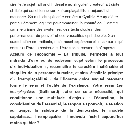
dire l’être sujet, affranchi, désaliéné, singulier, créateur, altruiste
et libre qui conditionne son « irremplaçabilité » aujourd’hui
menacée. Sa multidisciplinarité confère à Cynthia Fleury d’être
particulièrement légitime pour examiner l’humanité de l’Homme
dans le prisme des systèmes, des technologies, des
performances, du pouvoir et des vassalités qu’il déploie. Son
auscultation est radicale, mais aussi espérance si « l’amour » qui
construit l’être intrinsèque et l’être social parvient à s’imposer.
Acteurs de l’économie – La Tribune. Permettre à tout
individu d’être ou de redevenir sujet selon le processus
d’« individuation », reconnaître le caractère inaliénable et
singulier de la personne humaine, et ainsi établir le principe
d’« irremplaçabilité » de l’Homme grâce auquel prennent
forme le sens et l’utilité de l’existence. Votre essai
Les
irremplaçables
(Gallimard) traite de cette nécessité, qui
conditionne une multitude d’enjeux : l’éducation, la
considération de l’essentiel, le rapport au pouvoir, la relation
au temps, la salubrité de la démocratie, le modèle
capitaliste… Irremplaçable : l’individu l’est-il aujourd’hui
moins qu’hier ?