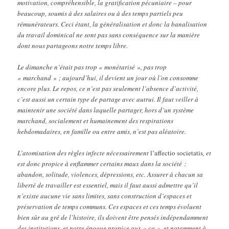
motivation, compréhensible, la gratification pécuniaire – pour
beaucoup, soumis à des salaires ou à des temps partiels peu
rémunérateurs. Ceci étant, la généralisation et donc la banalisation
du travail dominical ne sont pas sans conséquence sur la manière
dont nous partageons notre temps libre.
Le dimanche n’était pas trop « monétarisé », pas trop
« marchand » ; aujourd’hui, il devient un jour où l’on consomme
encore plus. Le repos, ce n’est pas seulement l’absence d’activité,
c’est aussi un certain type de partage avec autrui. Il faut veiller à
maintenir une société dans laquelle partager, hors d’un système
marchand, socialement et humainement des respirations
hebdomadaires, en famille ou entre amis, n’est pas aléatoire.
L’atomisation des règles infecte nécessairement
l’affectio societatis
, et
est donc propice à enflammer certains maux dans la société :
abandon, solitude, violences, dépressions, etc. Assurer à chacun sa
liberté de travailler est essentiel, mais il faut aussi admettre qu’il
n’existe aucune vie sans limites, sans construction d’espaces et
préservation de temps communs. Ces espaces et ces temps évoluent
bien sûr au gré de l’histoire, ils doivent être pensés indépendamment
des institutions, et notre époque propice aux « co », et notamment à