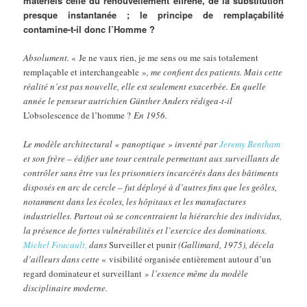
matériels celle du renouvellement effréné, de la substitution
presque instantanée ; le principe de remplaçabilité
contamine-t-il donc l’Homme ?
Absolument.
« Je ne vaux rien, je me sens ou me sais totalement
remplaçable et interchangeable »
, me confient des patients. Mais cette
réalité n’est pas nouvelle, elle est seulement exacerbée. En quelle
année le penseur autrichien Günther Anders rédigea-t-il
L’obsolescence de l’homme ?
En 1956.
Le modèle architectural « panoptique » inventé par
Jeremy Bentham
et son frère – édifier une tour centrale permettant aux surveillants de
contrôler sans être vus les prisonniers incarcérés dans des bâtiments
disposés en arc de cercle – fut déployé à d’autres fins que les geôles,
notamment dans les écoles, les hôpitaux et les manufactures
industrielles. Partout où se concentraient la hiérarchie des individus,
la présence de fortes vulnérabilités et l’exercice des dominations.
Michel Foucault,
dans
Surveiller et punir
(Gallimard, 1975), décela
d’ailleurs dans cette
« visibilité organisée entièrement autour d’un
regard dominateur et surveillant »
l’essence même du modèle
disciplinaire moderne.