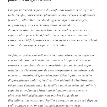
Chaque parent est en prise à des conflits de loyauté et de légitimité
forts. En effet, nous sommes pleinement conscients des insuffisances
(morales, culturelles…) et des dangers (compétition mortifère,
inégalités aggravées, technologisation tentaculaire,
déshumanisation économique) dont nous voulons préserver nos
enfants. Mais pour cela, il faudrait quasiment les extraire dudit
milieu, compétitif et parfois sclérosant, de la société. Or c’est délicat,
et lourd de conséquences quasi irréversibles.
En fait, le système éducatif marie les antagonismes et les oxymores
comme nul autre : il fournit des armes à la fois pour être acteur
assumé et conquérant de cette compétition (ou sa victime), et pour
imaginer la déconstruction de cette compétition et la naissance de
nouveaux territoires d’épanouissement. Démultiplier les modèles
d’apprentissage scolaire, les diversifier, aiderait à déscléroser nos
mécanismes éducationnels. La famille a aussi un enjeu-clé : offrir la
capacité à l’enfant de résister aux injonctions de ce contexte
ultracompétitif hégémonique, ne pas être l’objet de sa
disqualification, et surtout l’éveiller à remettre en cause et à dépasser
cedit contexte que l’on sait intrinsèquement destructeur.