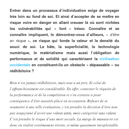
Entrer dans un processus d’individuation exige de voyager
très loin au fond de soi. Et ainsi d’accepter de se mettre en
risque voire en danger en allant creuser là où sont nichées
les vulnérabilités qui « font » trésor. Connaître et se
connaître impliquent, le démontrez-vous d’ailleurs,
« d’être
en risque »
, ce risque qui fonde la valeur et la densité du
souci de soi. La hâte, la superficialité, la technologie
numérique, le matérialisme mais aussi l’obligation de
performance et de solidité qui caractérisent la
civilisation
occidentale
en constituent-ils un obstacle « dépassable » ou
rédhibitoire ?
Rien n’est jamais rédhibitoire, mais tout a un prix. Et celui de
l’affranchissement est considérable. En effet, contester le réquisit de
la performance et de la compétition et s’en extraire a pour
conséquence d’être aussitôt placé en accusation. Refuser de se
soumettre à une telle évaluation, c’est prendre la décision d’être non
pas soupçonné d’avoir une
valeur autre
, mais catégorisé
sans valeur
.
C’est prendre le risque d’une mort sociale. La marge de manœuvre est
donc en réalité extrêmement étroite, et même quasiment inexploitable.