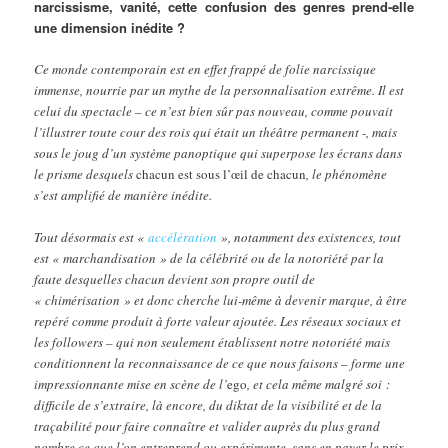
narcissisme, vanité, cette confusion des genres prend-elle
une dimension inédite ?
Ce monde contemporain est en effet frappé de folie narcissique
immense, nourrie par un mythe de la personnalisation extrême. Il est
celui du spectacle – ce n’est bien sûr pas nouveau, comme pouvait
l’illustrer toute cour des rois qui était un théâtre permanent -, mais
sous le joug d’un système panoptique qui superpose les écrans dans
le prisme desquels
chacun est sous l’œil de chacun
, le phénomène
s’est amplifié de manière inédite.
Tout désormais est «
accélération
», notamment des existences, tout
est « marchandisation » de la célébrité ou de la notoriété par la
faute desquelles chacun devient son propre outil de
« chimérisation » et donc cherche lui-même à devenir marque, à être
repéré comme produit à forte valeur ajoutée. Les réseaux sociaux et
les followers – qui non seulement établissent notre notoriété mais
conditionnent la reconnaissance de ce que nous faisons – forme une
impressionnante mise en scène de l’
ego
, et cela même malgré soi :
difficile de s’extraire, là encore, du diktat de la visibilité et de la
traçabilité pour faire connaître et valider auprès du plus grand
nombre ce que l’on entreprend ou expérimente, sans en payer le prix