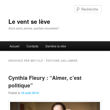
Aller
Aller
au
au
Rech
contenu
contenu
principal
secondaire
Le vent se lève
Alors alors James, quelles nouvelles?
Menu
Accueil
Contacts
Derrière la vitre
principal
ARCHIVES PAR MOT-CLÉ :
ÉDITIONS GALLIMARD
Cynthia Fleury : “Aimer, c’est
politique”
Publié le
16 août 2016