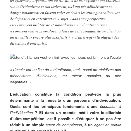
les systèmes d’organisation du travail et de management ont exacerbé
son individualisme et son isolement, ils l’ont mis délibérément en
danger notamment en faisant voler en éclats les stratégies collectives
de défense et en enfermant ce « sujet » dans une perspective
exclusivement utilitariste et subordonnée. En d’autres termes,
« comment vais-je m’employer à faire de cette singularité un client ou
un travailleur encore plus assujettis ? », s’interrogent la plupart des
directions d’entreprise.
« L’école est un lieu de maltraitance, mais aussi de récidives des
mécanismes d’inhibitions, au mieux sociales au pire
cognitives. »
L’éducation constitue la condition peut-être la plus
déterminante à la réussite d’un parcours d’individuation.
Quels sont les principaux fondements d’une
éducation à
l’individuation
? Et dans un monde inédit voire totalitariste
d’ultra-compétition, est-il possible d’éduquer à ne pas être
réduit à un simple
agent de compétition
, à un
agent en survie
plutôt qu’à un
agent bâtisseur
?