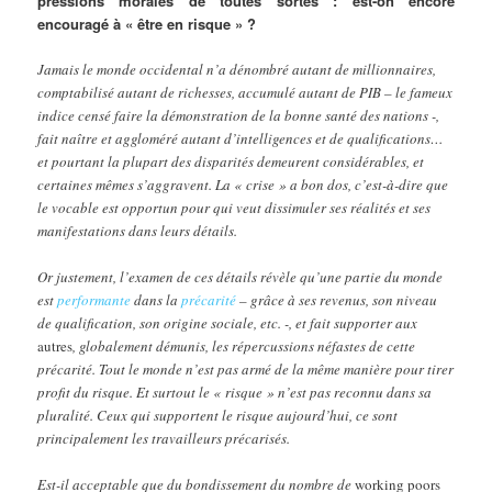
pressions morales de toutes sortes : est-on encore
encouragé à « être en risque » ?
Jamais le monde occidental n’a dénombré autant de millionnaires,
comptabilisé autant de richesses, accumulé autant de PIB – le fameux
indice censé faire la démonstration de la bonne santé des nations -,
fait naître et aggloméré autant d’intelligences et de qualifications…
et pourtant la plupart des disparités demeurent considérables, et
certaines mêmes s’aggravent. La « crise » a bon dos, c’est-à-dire que
le vocable est opportun pour qui veut dissimuler ses réalités et ses
manifestations dans leurs détails.
Or justement, l’examen de ces détails révèle qu’une partie du monde
est
performante
dans la
précarité
– grâce à ses revenus, son niveau
de qualification, son origine sociale, etc. -, et fait supporter aux
autres
, globalement démunis, les répercussions néfastes de cette
précarité. Tout le monde n’est pas armé de la même manière pour tirer
profit du risque. Et surtout le « risque » n’est pas reconnu dans sa
pluralité. Ceux qui supportent le risque aujourd’hui, ce sont
principalement les travailleurs précarisés.
Est-il acceptable que du bondissement du nombre de
working poors