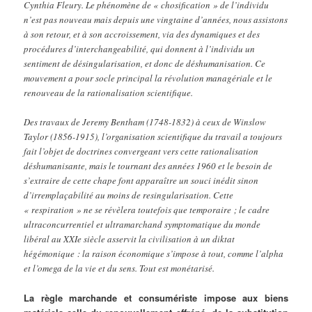
Cynthia Fleury. Le phénomène de « chosification » de l’individu
n’est pas nouveau mais depuis une vingtaine d’années, nous assistons
à son retour, et à son accroissement, via des dynamiques et des
procédures d’interchangeabilité, qui donnent à l’individu un
sentiment de désingularisation, et donc de déshumanisation. Ce
mouvement a pour socle principal la révolution managériale et le
renouveau de la rationalisation scientifique.
Des travaux de Jeremy Bentham (1748-1832) à ceux de Winslow
Taylor (1856-1915), l’organisation scientifique du travail a toujours
fait l’objet de doctrines convergeant vers cette rationalisation
déshumanisante, mais le tournant des années 1960 et le besoin de
s’extraire de cette chape font apparaître un souci inédit sinon
d’irremplaçabilité au moins de resingularisation. Cette
« respiration » ne se révèlera toutefois que temporaire ; le cadre
ultraconcurrentiel et ultramarchand symptomatique du monde
libéral au XXIe siècle asservit la civilisation à un diktat
hégémonique : la raison économique s’impose à tout, comme l’alpha
et l’omega de la vie et du sens. Tout est monétarisé.
La règle marchande et consumériste impose aux biens