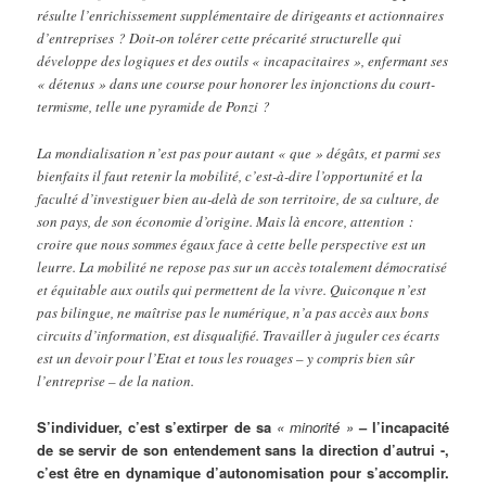
résulte l’enrichissement supplémentaire de dirigeants et actionnaires
d’entreprises ? Doit-on tolérer cette précarité structurelle qui
développe des logiques et des outils « incapacitaires », enfermant ses
« détenus » dans une course pour honorer les injonctions du court-
termisme, telle une pyramide de Ponzi ?
La mondialisation n’est pas pour autant « que » dégâts, et parmi ses
bienfaits il faut retenir la mobilité, c’est-à-dire l’opportunité et la
faculté d’investiguer bien au-delà de son territoire, de sa culture, de
son pays, de son économie d’origine. Mais là encore, attention :
croire que nous sommes égaux face à cette belle perspective est un
leurre. La mobilité ne repose pas sur un accès totalement démocratisé
et équitable aux outils qui permettent de la vivre. Quiconque n’est
pas bilingue, ne maîtrise pas le numérique, n’a pas accès aux bons
circuits d’information, est disqualifié. Travailler à juguler ces écarts
est un devoir pour l’Etat et tous les rouages – y compris bien sûr
l’entreprise – de la nation.
S’individuer, c’est s’extirper de sa
« minorité »
– l’incapacité
de se servir de son entendement sans la direction d’autrui -,
c’est être en dynamique d’autonomisation pour s’accomplir.