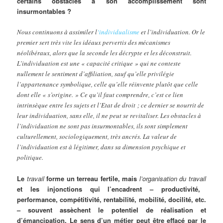
certains obstacles à son accomplissement sont
insurmontables ?
Nous continuons à assimiler l
‘individualisme
et l’individuation. Or le
premier sert très vite les idéaux pervertis des mécanismes
néolibéraux, alors que la seconde les décrypte et les déconstruit.
L’individuation est une « capacité critique » qui ne conteste
nullement le sentiment d’affiliation, sauf qu’elle privilégie
l’appartenance symbolique, celle qu’elle réinvente plutôt que celle
dont elle « s’origine. » Ce qu’il faut comprendre, c’est ce lien
intrinsèque entre les sujets et l’Etat de droit ; ce dernier se nourrit de
leur individuation, sans elle, il ne peut se revitaliser. Les obstacles à
l’individuation ne sont pas insurmontables, ils sont simplement
culturellement, sociologiquement, très ancrés. La valeur de
l’individuation est à légitimer, dans sa dimension psychique et
politique.
Le
travail
forme un terreau fertile, mais
l’organisation du travail
et les injonctions qui l’encadrent – productivité,
performance, compétitivité, rentabilité, mobilité, docilité, etc.
– souvent assèchent le potentiel de réalisation et
d’émancipation. Le sens d’un métier peut être effacé par le