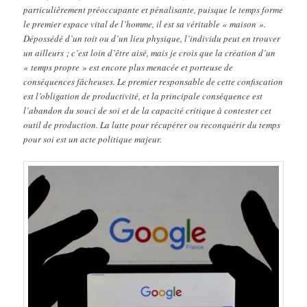
particulièrement préoccupante et pénalisante, puisque le temps forme
le premier espace vital de l’homme, il est sa véritable « maison ».
Dépossédé d’un toit ou d’un lieu physique, l’individu peut en trouver
un ailleurs ; c’est loin d’être aisé, mais je crois que la création d’un
« temps propre » est encore plus menacée et porteuse de
conséquences fâcheuses. Le premier responsable de cette confiscation
est l’obligation de productivité, et la principale conséquence est
l’abandon du souci de soi et de la capacité critique à contester cet
outil de production. La lutte pour récupérer ou reconquérir du temps
pour soi est un acte politique majeur.