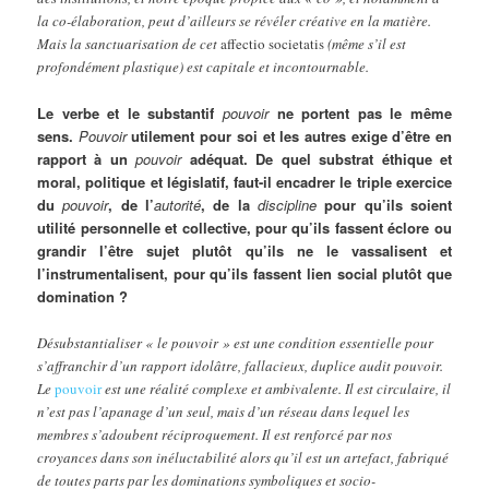
la co-élaboration, peut d’ailleurs se révéler créative en la matière.
Mais la sanctuarisation de cet
affectio societatis
(même s’il est
profondément plastique) est capitale et incontournable.
Le verbe et le substantif
pouvoir
ne portent pas le même
sens.
Pouvoir
utilement pour soi et les autres exige d’être en
rapport à un
pouvoir
adéquat. De quel substrat éthique et
moral, politique et législatif, faut-il encadrer le triple exercice
du
pouvoir
, de l’
autorité
, de la
discipline
pour qu’ils soient
utilité personnelle et collective, pour qu’ils fassent éclore ou
grandir l’être sujet plutôt qu’ils ne le vassalisent et
l’instrumentalisent, pour qu’ils fassent lien social plutôt que
domination ?
Désubstantialiser « le pouvoir » est une condition essentielle pour
s’affranchir d’un rapport idolâtre, fallacieux, duplice audit pouvoir.
Le
pouvoir
est une réalité complexe et ambivalente. Il est circulaire, il
n’est pas l’apanage d’un seul, mais d’un réseau dans lequel les
membres s’adoubent réciproquement. Il est renforcé par nos
croyances dans son inéluctabilité alors qu’il est un artefact, fabriqué
de toutes parts par les dominations symboliques et socio-