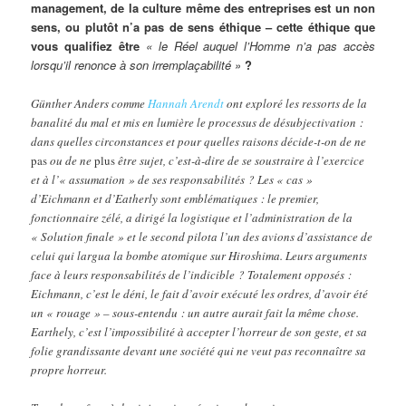
management, de la culture même des entreprises est un non
sens, ou plutôt n’a pas de sens éthique – cette éthique que
vous qualifiez être
« le Réel auquel l’Homme n’a pas accès
lorsqu’il renonce à son irremplaçabilité »
?
Günther Anders comme
Hannah Arendt
ont exploré les ressorts de la
banalité du mal et mis en lumière le processus de désubjectivation :
dans quelles circonstances et pour quelles raisons décide-t-on de ne
pas
ou de ne
plus
être sujet, c’est-à-dire de se soustraire à l’exercice
et à l’« assumation » de ses responsabilités ? Les « cas »
d’Eichmann et d’Eatherly sont emblématiques : le premier,
fonctionnaire zélé, a dirigé la logistique et l’administration de la
« Solution finale » et le second pilota l’un des avions d’assistance de
celui qui largua la bombe atomique sur Hiroshima. Leurs arguments
face à leurs responsabilités de l’indicible ? Totalement opposés :
Eichmann, c’est le déni, le fait d’avoir exécuté les ordres, d’avoir été
un « rouage » – sous-entendu : un autre aurait fait la même chose.
Earthely, c’est l’impossibilité à accepter l’horreur de son geste, et sa
folie grandissante devant une société qui ne veut pas reconnaître sa
propre horreur.