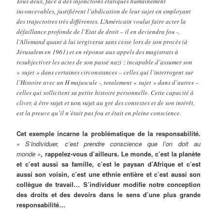
Tous deux, face à des injonctions étatiques humainement
inconcevables, justifièrent l’abdication de leur sujet en employant
des trajectoires très différentes. L’Américain voulut faire acter la
défaillance profonde de l’Etat de droit – il en deviendra fou -,
l’Allemand quant à lui tergiversa sans cesse lors de son procès (à
Jérusalem en 1961) et en réponse aux appels des magistrats à
resubjectiver les actes de son passé nazi : incapable d’assumer son
« sujet » dans certaines circonstances – celles qui l’interrogent sur
l’Histoire avec un H majuscule -, totalement « sujet » dans d’autres –
celles qui sollicitent sa petite histoire personnelle. Cette capacité à
cliver, à être
sujet
et
non sujet
au gré des contextes et de son intérêt,
est la preuve qu’il n’était pas fou et était en pleine conscience.
Cet exemple incarne la problématique de la responsabilité.
« S’individuer, c’est prendre conscience que l’on doit au
monde »
, rappelez-vous d’ailleurs. Le monde, c’est la planète
et c’est aussi sa famille, c’est le paysan d’Afrique et c’est
aussi son voisin, c’est une ethnie entière et c’est aussi son
collègue de travail… S’individuer modifie notre conception
des droits et des devoirs dans le sens d’une plus grande
responsabilité…