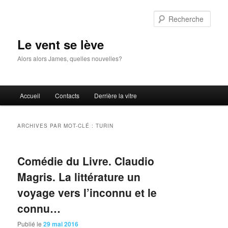
Aller
Aller
au
au
Rech
contenu
contenu
principal
secondaire
Le vent se lève
Alors alors James, quelles nouvelles?
Menu
Accueil
Contacts
Derrière la vitre
principal
ARCHIVES PAR MOT-CLÉ :
TURIN
Comédie du Livre. Claudio
Magris. La littérature un
voyage vers l’inconnu et le
connu…
Publié le
29 mai 2016