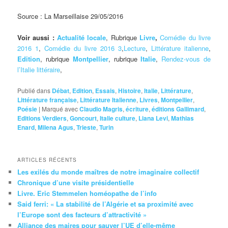
Source : La Marseillaise 29/05/2016
Voir aussi :
Actualité locale
, Rubrique
Livre
,
Comédie du livre
2016 1
,
Comédie du livre 2016 3
,
Lecture
,
Littérature italienne
,
Edition
, rubrique
Montpellier
, rubrique
Italie
,
Rendez-vous de
l’Italie littéraire
,
Publié dans
Débat
,
Edition
,
Essais
,
Histoire
,
Italie
,
Littérature
,
Littérature française
,
Littérature Italienne
,
Livres
,
Montpellier
,
Poésie
|
Marqué avec
Claudio Magris
,
écriture
,
éditions Gallimard
,
Editions Verdiers
,
Goncourt
,
Italie culture
,
Liana Levi
,
Mathias
Enard
,
Milena Agus
,
Trieste
,
Turin
ARTICLES RÉCENTS
Les exilés du monde maîtres de notre imaginaire collectif
Chronique d’une visite présidentielle
Livre. Eric Stemmelen homéopathe de l’info
Said ferri: « La stabilité de l’Algérie et sa proximité avec
l’Europe sont des facteurs d’attractivité »
Alliance des maires pour sauver l’UE d’elle-même