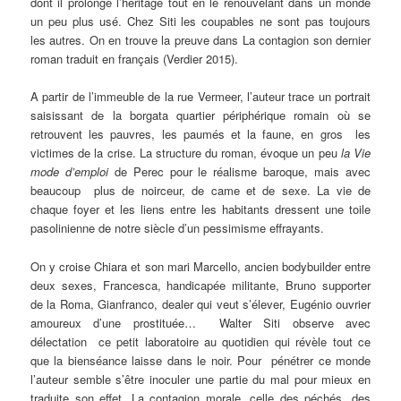
dont il prolonge l’héritage tout en le renouvelant dans un monde
un peu plus usé. Chez Siti les coupables ne sont pas toujours
les autres. On en trouve la preuve dans La contagion son dernier
roman traduit en français (Verdier 2015).
A partir de l’immeuble de la rue Vermeer, l’auteur trace un portrait
saisissant de la borgata quartier périphérique romain où se
retrouvent les pauvres, les paumés et la faune, en gros les
victimes de la crise. La structure du roman, évoque un peu
la Vie
mode d’emploi
de Perec pour le réalisme baroque, mais avec
beaucoup plus de noirceur, de came et de sexe. La vie de
chaque foyer et les liens entre les habitants dressent une toile
pasolinienne de notre siècle d’un pessimisme effrayants.
On y croise Chiara et son mari Marcello, ancien bodybuilder entre
deux sexes, Francesca, handicapée militante, Bruno supporter
de la Roma, Gianfranco, dealer qui veut s’élever, Eugénio ouvrier
amoureux d’une prostituée… Walter Siti observe avec
délectation ce petit laboratoire au quotidien qui révèle tout ce
que la bienséance laisse dans le noir. Pour pénétrer ce monde
l’auteur semble s’être inoculer une partie du mal pour mieux en
traduite son effet. La contagion morale, celle des péchés, des