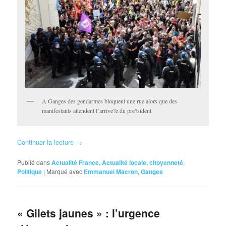
A Ganges des gendarmes bloquent une rue alors que des
manifestants attendent l’arrive?e du pre?sident.
Continuer la lecture
→
Publié dans
Actualité France
,
Actualité locale
,
citoyenneté
,
Politique
|
Marqué avec
Emmanuel Macron
,
Ganges
« Gilets jaunes » : l’urgence