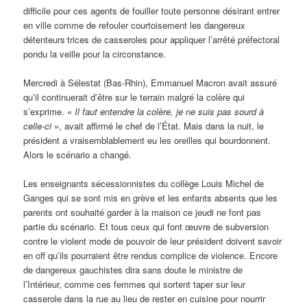
difficile pour ces agents de fouiller toute personne désirant entrer
en ville comme de refouler courtoisement les dangereux
.
détenteurs
trices de casseroles pour appliquer l’arrêté préfectoral
pondu la veille pour la circonstance.
Mercredi à Sélestat (Bas-Rhin), Emmanuel Macron avait assuré
qu’il continuerait d’être sur le terrain malgré la colère qui
s’exprime. «
Il faut entendre la colère, je ne suis pas sourd à
celle-ci
», avait affirmé le chef de l’État. Mais dans la nuit, le
président a vraisemblablement eu les oreilles qui bourdonnent.
Alors le scénario a changé.
Les enseignants sécessionnistes du collège Louis Michel de
Ganges qui se sont mis en grève et les enfants absents que les
parents ont souhaité garder à la maison ce jeudi ne font pas
partie du scénario. Et tous ceux qui font œuvre de subversion
contre le violent mode de pouvoir de leur président doivent savoir
en off qu’ils pourraient être rendus complice de violence. Encore
de dangereux gauchistes dira sans doute le ministre de
l’Intérieur, comme ces femmes qui sortent taper sur leur
casserole dans la rue au lieu de rester en cuisine pour nourrir