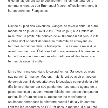
d’Héraultais qui ont fait le déplacement, ni les habitants de la
commune n’ont pu voir Emmanuel Macron officiellement venu à
.
la rencontre des Français
es.
Nichée au pied des Cévennes, Ganges se réveille dans un autre
monde en ce jeudi 20 avril 2023. Pour un jour, à la lumière de
mille feux, la petite cité peuplée de 4 000 âmes n’est plus la ville
oubliée dont on vient de fermer la maternité en envoyant les
femmes accoucher dans la Métropole. Elle se met a rêver d’un
avenir imminent où l’État prendrait courageusement la mesure de
la fracture numérique, des déserts médicaux et des besoins en
termes de sécurité civile.
.
En ce jour à marquer dans le calendrier, les Gangeois
es n’ont
pas pu voir Emmanuel Macron, mais ils ont pu avoir un aperçu
de son dispositif de sécurité avec le bouclage complet de la cité
dès le lever du jour par 600 gendarmes. Les quatre agents de la
police municipale avaient vraisemblablement besoin d’un peu de
renfort. Ils n’auraient pas pu repousser les manifestants
souhaitant entrer dans le périmètre quadrillé de la ville comme
l’ont fait les escadrons de CRS tôt dans la matinée. Il aurait été