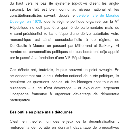
du haut vers le bas (le système
top-down
disent les anglo-
saxons). Le fait est bien connu au niveau national et les
constitutionnalistes savent, depuis le
célèbre livre de Maurice
e
Duverger en 1970
, que le régime politique organisé par la V
République ne doit pas être qualifié de parlementaire mais de
« semi-présidentiel ». La critique d’une dérive autoritaire voire
monarchique est ainsi consubstantielle à ce régime, de
De Gaulle à Macron en passant par Mitterrand et Sarkozy. Et
nombre de personnalités politiques de tous bords ont déjà appelé
e
par le passé à la fondation d’une VI
République.
Ces débats ont, toutefois, le plus souvent un point aveugle. En
se concentrant sur le seul échelon national de la vie politique, ils
occultent les questions locales, où les blocages sont tout aussi
puissants – si ce n’est davantage – et expliquent largement
l’incapacité française à organiser davantage de démocratie
participative.
Des outils en place mais détournés
C’est, en théorie, l’un des enjeux de la décentralisation :
renforcer la démocratie en donnant davantage de prérogatives