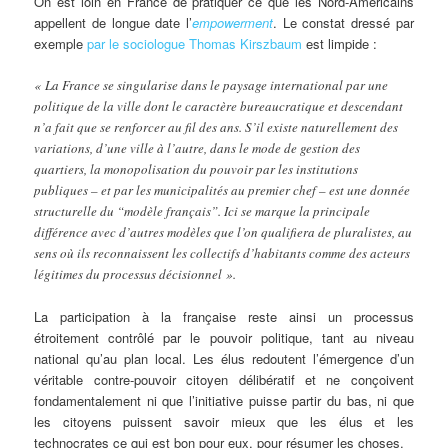
On est loin en France de pratiquer ce que les Nord-Américains
appellent de longue date l’
empowerment
. Le constat dressé par
exemple
par le sociologue Thomas Kirszbaum
est limpide :
« La France se singularise dans le paysage international par une
politique de la ville dont le caractère bureaucratique et descendant
n’a fait que se renforcer au fil des ans. S’il existe naturellement des
variations, d’une ville à l’autre, dans le mode de gestion des
quartiers, la monopolisation du pouvoir par les institutions
publiques – et par les municipalités au premier chef – est une donnée
structurelle du “modèle français”. Ici se marque la principale
différence avec d’autres modèles que l’on qualifiera de pluralistes, au
sens où ils reconnaissent les collectifs d’habitants comme des acteurs
légitimes du processus décisionnel ».
La participation à la française reste ainsi un processus
étroitement contrôlé par le pouvoir politique, tant au niveau
national qu’au plan local. Les élus redoutent l’émergence d’un
véritable contre-pouvoir citoyen délibératif et ne conçoivent
fondamentalement ni que l’initiative puisse partir du bas, ni que
les citoyens puissent savoir mieux que les élus et les
technocrates ce qui est bon pour eux, pour résumer les choses.