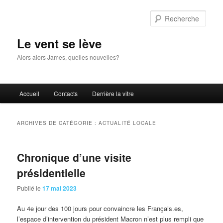
Aller
Aller
au
au
Rech
contenu
contenu
principal
secondaire
Le vent se lève
Alors alors James, quelles nouvelles?
Menu
Accueil
Contacts
Derrière la vitre
principal
ARCHIVES DE CATÉGORIE :
ACTUALITÉ LOCALE
Chronique d’une visite
présidentielle
Publié le
17 mai 2023
Au 4e jour des 100 jours pour convaincre les Français.es,
l’espace d’intervention du président Macron n’est plus rempli que