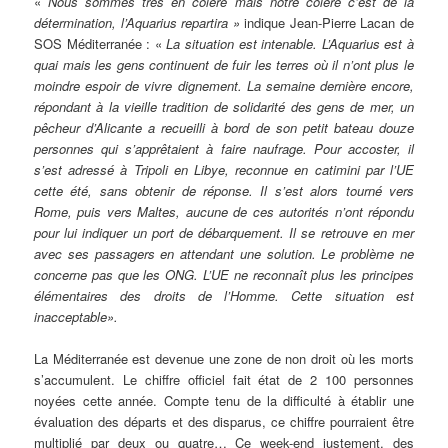
«
Nous sommes très en colère mais notre colère c’est de la
détermination, l’Aquarius repartira »
indique Jean-Pierre Lacan de
SOS Méditerranée : «
La situation est intenable. L’Aquarius est à
quai mais les gens continuent de fuir les terres où il n’ont plus le
moindre espoir de vivre dignement. La semaine dernière encore,
répondant à la vieille tradition de solidarité des gens de mer, un
pêcheur d’Alicante a recueilli à bord de son petit bateau douze
personnes qui s’apprêtaient à faire naufrage. Pour accoster, il
s’est adressé à Tripoli en Libye, reconnue en catimini par l’UE
cette été, sans obtenir de réponse. Il s’est alors tourné vers
Rome, puis vers Maltes, aucune de ces autorités n’ont répondu
pour lui indiquer un port de débarquement. Il se retrouve en mer
avec ses passagers en attendant une solution. Le problème ne
concerne pas que les ONG. L’UE ne reconnaît plus les principes
élémentaires des droits de l’Homme. Cette situation est
inacceptable».
La Méditerranée est devenue une zone de non droit où les morts
s’accumulent. Le chiffre officiel fait état de 2 100 personnes
noyées cette année. Compte tenu de la difficulté à établir une
évaluation des départs et des disparus, ce chiffre pourraient être
multiplié par deux ou quatre… Ce week-end justement, des