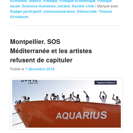
Economie
,
finance
,
Politique
,
Politique économique
,
Politique
locale
,
Sciences Humaines
,
société
,
Société civile
|
Marqué avec
Budget participatif
,
communautarisme
,
Démocratie
,
Thomas
Kirszbaum
Montpellier. SOS
Méditerranée et les artistes
refusent de capituler
Publié le
7 décembre 2018