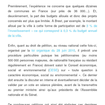
Premièrement, l’expérience ne concerne que quelques dizaines
de communes en France (sur près de 36 000…). Et,
deuxièmement, la part des budgets alloués et donc des projets
concernés est plus que limitée. À Brest, par exemple, le montant
alloué par la ville à cette forme de participation est de
3 % de
l’investissement – ce qui correspond à 0,3 % du budget annuel
de la ville
.
Enfin, quant au droit de pétition, au niveau national cette fois-ci,
organisé par la
loi organique du 28 juin 2010
, il prévoit une
procédure particulière puisque les pétitionnaires (au moins
500 000 personnes majeures, de nationalité française ou résidant
régulièrement en France) doivent saisir le Conseil économique,
social et environnemental (
CESE
) sur « toute question à
caractère économique, social ou environnemental ». Ce dernier
doit ensuite la discuter en interne et éventuellement décider de la
valider par un vote en séance plénière, avant de la transmettre
au premier ministre ainsi qu’aux présidents de l’Assemblée
nationale et du Sénat.
De nombreuses pétitions ont ainsi été réalisées ces dernières