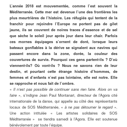
L’année 2018 est mouvementée, comme l’est souvent la
Méditerranée. Cette mer est devenue l’une des frontières les
plus meurtrières de l’histoire. Les réfugiés qui tentent de la
franchir pour rejoindre l’Europe ne portent pas de gilet
jaune, ils se couvrent de noires traces d’essence et de sel
que sèche le soleil jour après jour dans leur chair. Parfois
ces mornes équipages s’ornent de doré, lorsque leurs
bateaux gonflables à la dérive se signalent aux navires qui
passent encore dans la zone, dorée, la couleur des
couvertures de survie. Pourquoi ces gens partent-ils ? D’où
viennent-ils? Où vont-ils ? Nous ne savons rien de leur
destin, et pourtant cette étrange histoire d’hommes, de
femmes et d’enfants n’est pas lointaine, elle est notre. Elle
se rapproche et nous fait de l’ombre.
«
Il n’est pas possible de continuer sans rien faire. Alors on va
faire »
, s’indigne Jean Paul Montanari, directeur de l’Agora cité
internationale de la danse, qui appelle au côté des représentants
locaux de SOS Méditerranée, «
à ne pas détourner le regard
».
Une action intitulée « Les artistes solidaires de SOS
Méditerranée » se tiendra samedi à l’Agora. Elle est soutenue
bénévolement par toute l’équipe.