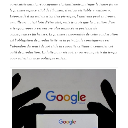
particulièrement préoccupante et pénalisante, puisque le temps forme
le premier espace vital de l’homme, il est sa véritable « maison ».
Dépossédé d’un toit ou d’un lieu physique, l’individu peut en trouver
un ailleurs ; c’est loin d’être aisé, mais je crois que la création d’un
« temps propre » est encore plus menacée et porteuse de
conséquences fâcheuses. Le premier responsable de cette confiscation
est l’obligation de productivité, et la principale conséquence est
l’abandon du souci de soi et de la capacité critique à contester cet
outil de production. La lutte pour récupérer ou reconquérir du temps
pour soi est un acte politique majeur.