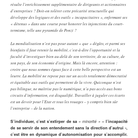
résulte l’enrichissement supplémentaire de dirigeants et actionnaires
d’entreprises ? Doit-on tolérer cette précarité structurelle qui
développe des logiques et des outils « incapacitaires », enfermant ses
« détenus » dans une course pour honorer les injonctions du court-
termisme, telle une pyramide de Ponzi ?
La mondialisation n’est pas pour autant « que » dégâts, et parmi ses
bienfaits il faut retenir la mobilité, c’est-à-dire l’opportunité et la
faculté d’investiguer bien au-delà de son territoire, de sa culture, de
son pays, de son économie d’origine. Mais là encore, attention :
croire que nous sommes égaux face à cette belle perspective est un
leurre. La mobilité ne repose pas sur un accès totalement démocratisé
et équitable aux outils qui permettent de la vivre. Quiconque n’est
pas bilingue, ne maîtrise pas le numérique, n’a pas accès aux bons
circuits d’information, est disqualifié. Travailler à juguler ces écarts
est un devoir pour l’Etat et tous les rouages – y compris bien sûr
l’entreprise – de la nation.
S’individuer, c’est s’extirper de sa
« minorité »
– l’incapacité
de se servir de son entendement sans la direction d’autrui -,
c’est être en dynamique d’autonomisation pour s’accomplir.