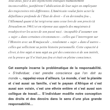
Tous deux, face à des injonctions étatiques humainement
inconcevables, justifièrent l’abdication de leur sujet en employant
des trajectoires très différentes. L’Américain voulut faire acter la
défaillance profonde de l’Etat de droit – il en deviendra fou -,
l’Allemand quant à lui tergiversa sans cesse lors de son procès (à
Jérusalem en 1961) et en réponse aux appels des magistrats à
resubjectiver les actes de son passé nazi : incapable d’assumer son
« sujet » dans certaines circonstances – celles qui l’interrogent sur
l’Histoire avec un H majuscule -, totalement « sujet » dans d’autres –
celles qui sollicitent sa petite histoire personnelle. Cette capacité à
cliver, à être
sujet
et
non sujet
au gré des contextes et de son intérêt,
est la preuve qu’il n’était pas fou et était en pleine conscience.
Cet exemple incarne la problématique de la responsabilité.
« S’individuer, c’est prendre conscience que l’on doit au
monde »
, rappelez-vous d’ailleurs. Le monde, c’est la planète
et c’est aussi sa famille, c’est le paysan d’Afrique et c’est
aussi son voisin, c’est une ethnie entière et c’est aussi son
collègue de travail… S’individuer modifie notre conception
des droits et des devoirs dans le sens d’une plus grande
responsabilité…