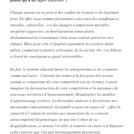
Chaque parent est en prise à des conflits de loyauté et de légitimité
forts. En effet, nous sommes pleinement conscients des insuffisances
(morales, culturelles…) et des dangers (compétition mortifère,
inégalités aggravées, technologisation tentaculaire,
déshumanisation économique) dont nous voulons préserver nos
enfants. Mais pour cela, il faudrait quasiment les extraire dudit
milieu, compétitif et parfois sclérosant, de la société. Or c’est délicat,
et lourd de conséquences quasi irréversibles.
En fait, le système éducatif marie les antagonismes et les oxymores
comme nul autre : il fournit des armes à la fois pour être acteur
assumé et conquérant de cette compétition (ou sa victime), et pour
imaginer la déconstruction de cette compétition et la naissance de
nouveaux territoires d’épanouissement. Démultiplier les modèles
d’apprentissage scolaire, les diversifier, aiderait à déscléroser nos
mécanismes éducationnels. La famille a aussi un enjeu-clé : offrir la
capacité à l’enfant de résister aux injonctions de ce contexte
ultracompétitif hégémonique, ne pas être l’objet de sa
disqualification, et surtout l’éveiller à remettre en cause et à dépasser
cedit contexte que l’on sait intrinsèquement destructeur.