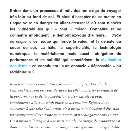
Entrer dans un processus d’individuation exige de voyager
très loin au fond de soi. Et ainsi d’accepter de se mettre en
risque voire en danger en allant creuser là où sont nichées
les vulnérabilités qui « font » trésor. Connaître et se
connaître impliquent, le démontrez-vous d’ailleurs,
« d’être
en risque »
, ce risque qui fonde la valeur et la densité du
souci de soi. La hâte, la superficialité, la technologie
numérique, le matérialisme mais aussi l’obligation de
performance et de solidité qui caractérisent la
civilisation
occidentale
en constituent-ils un obstacle « dépassable » ou
rédhibitoire ?
Rien n’est jamais rédhibitoire, mais tout a un prix. Et celui de
l’affranchissement est considérable. En effet, contester le réquisit de
la performance et de la compétition et s’en extraire a pour
conséquence d’être aussitôt placé en accusation. Refuser de se
soumettre à une telle évaluation, c’est prendre la décision d’être non
pas soupçonné d’avoir une
valeur autre
, mais catégorisé
sans valeur
.
C’est prendre le risque d’une mort sociale. La marge de manœuvre est
donc en réalité extrêmement étroite, et même quasiment inexploitable.