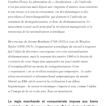
Cynthia Fleury. Le phénomène de « chosification » de l’individu
n’est pas nouveau mais depuis une vingtaine d’années, nous assistons
à son retour, et à son accroissement, via des dynamiques et des
procédures d’interchangeabilité, qui donnent à l’individu un
sentiment de désingularisation, et donc de déshumanisation. Ce
mouvement a pour socle principal la révolution managériale et le
renouveau de la rationalisation scientifique.
Des travaux de Jeremy Bentham (1748-1832) à ceux de Winslow
Taylor (1856-1915), l’organisation scientifique du travail a toujours
fait l’objet de doctrines convergeant vers cette rationalisation
déshumanisante, mais le tournant des années 1960 et le besoin de
s’extraire de cette chape font apparaître un souci inédit sinon
d’irremplaçabilité au moins de resingularisation. Cette
« respiration » ne se révèlera toutefois que temporaire ; le cadre
ultraconcurrentiel et ultramarchand symptomatique du monde
libéral au XXIe siècle asservit la civilisation à un diktat
hégémonique : la raison économique s’impose à tout, comme l’alpha
et l’omega de la vie et du sens. Tout est monétarisé.
La règle marchande et consumériste impose aux biens