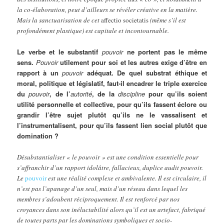
la co-élaboration, peut d’ailleurs se révéler créative en la matière.
Mais la sanctuarisation de cet
affectio societatis
(même s’il est
profondément plastique) est capitale et incontournable.
Le verbe et le substantif
pouvoir
ne portent pas le même
sens.
Pouvoir
utilement pour soi et les autres exige d’être en
rapport à un
pouvoir
adéquat. De quel substrat éthique et
moral, politique et législatif, faut-il encadrer le triple exercice
du
pouvoir
, de l’
autorité
, de la
discipline
pour qu’ils soient
utilité personnelle et collective, pour qu’ils fassent éclore ou
grandir l’être sujet plutôt qu’ils ne le vassalisent et
l’instrumentalisent, pour qu’ils fassent lien social plutôt que
domination ?
Désubstantialiser « le pouvoir » est une condition essentielle pour
s’affranchir d’un rapport idolâtre, fallacieux, duplice audit pouvoir.
Le
pouvoir
est une réalité complexe et ambivalente. Il est circulaire, il
n’est pas l’apanage d’un seul, mais d’un réseau dans lequel les
membres s’adoubent réciproquement. Il est renforcé par nos
croyances dans son inéluctabilité alors qu’il est un artefact, fabriqué
de toutes parts par les dominations symboliques et socio-