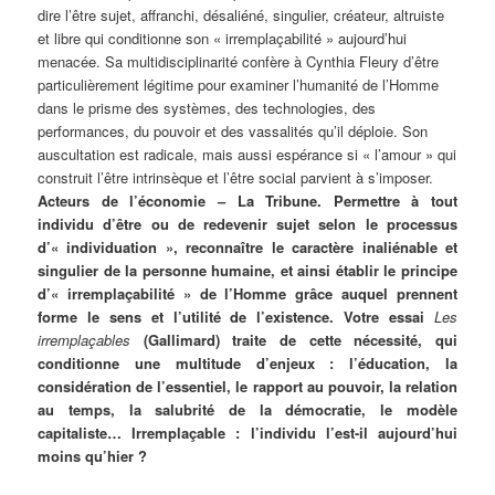
dire l’être sujet, affranchi, désaliéné, singulier, créateur, altruiste
et libre qui conditionne son « irremplaçabilité » aujourd’hui
menacée. Sa multidisciplinarité confère à Cynthia Fleury d’être
particulièrement légitime pour examiner l’humanité de l’Homme
dans le prisme des systèmes, des technologies, des
performances, du pouvoir et des vassalités qu’il déploie. Son
auscultation est radicale, mais aussi espérance si « l’amour » qui
construit l’être intrinsèque et l’être social parvient à s’imposer.
Acteurs de l’économie – La Tribune. Permettre à tout
individu d’être ou de redevenir sujet selon le processus
d’« individuation », reconnaître le caractère inaliénable et
singulier de la personne humaine, et ainsi établir le principe
d’« irremplaçabilité » de l’Homme grâce auquel prennent
forme le sens et l’utilité de l’existence. Votre essai
Les
irremplaçables
(Gallimard) traite de cette nécessité, qui
conditionne une multitude d’enjeux : l’éducation, la
considération de l’essentiel, le rapport au pouvoir, la relation
au temps, la salubrité de la démocratie, le modèle
capitaliste… Irremplaçable : l’individu l’est-il aujourd’hui
moins qu’hier ?