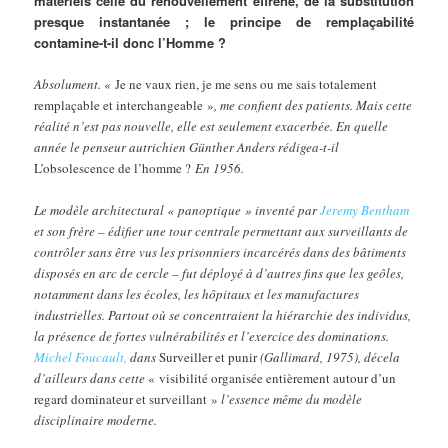
matériels celle du renouvellement effréné, de la substitution
presque instantanée ; le principe de remplaçabilité
contamine-t-il donc l’Homme ?
Absolument.
« Je ne vaux rien, je me sens ou me sais totalement
remplaçable et interchangeable »
, me confient des patients. Mais cette
réalité n’est pas nouvelle, elle est seulement exacerbée. En quelle
année le penseur autrichien Günther Anders rédigea-t-il
L’obsolescence de l’homme ?
En 1956.
Le modèle architectural « panoptique » inventé par
Jeremy Bentham
et son frère – édifier une tour centrale permettant aux surveillants de
contrôler sans être vus les prisonniers incarcérés dans des bâtiments
disposés en arc de cercle – fut déployé à d’autres fins que les geôles,
notamment dans les écoles, les hôpitaux et les manufactures
industrielles. Partout où se concentraient la hiérarchie des individus,
la présence de fortes vulnérabilités et l’exercice des dominations.
Michel Foucault,
dans
Surveiller et punir
(Gallimard, 1975), décela
d’ailleurs dans cette
« visibilité organisée entièrement autour d’un
regard dominateur et surveillant »
l’essence même du modèle
disciplinaire moderne.