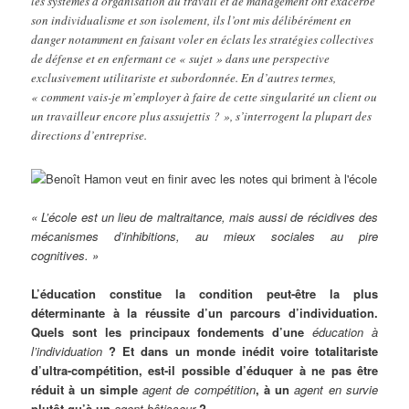
les systèmes d’organisation du travail et de management ont exacerbé
son individualisme et son isolement, ils l’ont mis délibérément en
danger notamment en faisant voler en éclats les stratégies collectives
de défense et en enfermant ce « sujet » dans une perspective
exclusivement utilitariste et subordonnée. En d’autres termes,
« comment vais-je m’employer à faire de cette singularité un client ou
un travailleur encore plus assujettis ? », s’interrogent la plupart des
directions d’entreprise.
« L’école est un lieu de maltraitance, mais aussi de récidives des
mécanismes d’inhibitions, au mieux sociales au pire
cognitives. »
L’éducation constitue la condition peut-être la plus
déterminante à la réussite d’un parcours d’individuation.
Quels sont les principaux fondements d’une
éducation à
l’individuation
? Et dans un monde inédit voire totalitariste
d’ultra-compétition, est-il possible d’éduquer à ne pas être
réduit à un simple
agent de compétition
, à un
agent en survie
plutôt qu’à un
agent bâtisseur
?