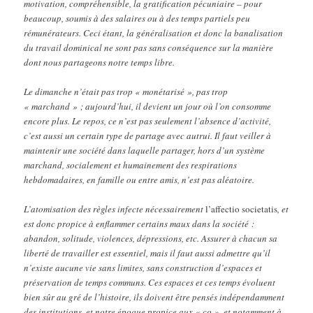
motivation, compréhensible, la gratification pécuniaire – pour
beaucoup, soumis à des salaires ou à des temps partiels peu
rémunérateurs. Ceci étant, la généralisation et donc la banalisation
du travail dominical ne sont pas sans conséquence sur la manière
dont nous partageons notre temps libre.
Le dimanche n’était pas trop « monétarisé », pas trop
« marchand » ; aujourd’hui, il devient un jour où l’on consomme
encore plus. Le repos, ce n’est pas seulement l’absence d’activité,
c’est aussi un certain type de partage avec autrui. Il faut veiller à
maintenir une société dans laquelle partager, hors d’un système
marchand, socialement et humainement des respirations
hebdomadaires, en famille ou entre amis, n’est pas aléatoire.
L’atomisation des règles infecte nécessairement
l’affectio societatis
, et
est donc propice à enflammer certains maux dans la société :
abandon, solitude, violences, dépressions, etc. Assurer à chacun sa
liberté de travailler est essentiel, mais il faut aussi admettre qu’il
n’existe aucune vie sans limites, sans construction d’espaces et
préservation de temps communs. Ces espaces et ces temps évoluent
bien sûr au gré de l’histoire, ils doivent être pensés indépendamment
des institutions, et notre époque propice aux « co », et notamment à