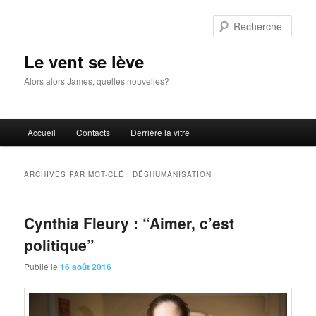
Aller
Aller
au
au
Rech
contenu
contenu
principal
secondaire
Le vent se lève
Alors alors James, quelles nouvelles?
Menu
Accueil
Contacts
Derrière la vitre
principal
ARCHIVES PAR MOT-CLÉ :
DÉSHUMANISATION
Cynthia Fleury : “Aimer, c’est
politique”
Publié le
16 août 2016