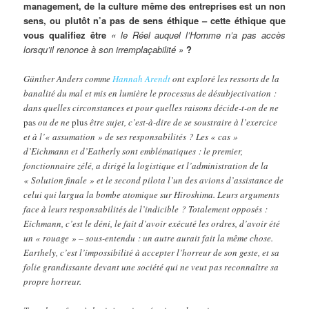
management, de la culture même des entreprises est un non
sens, ou plutôt n’a pas de sens éthique – cette éthique que
vous qualifiez être
« le Réel auquel l’Homme n’a pas accès
lorsqu’il renonce à son irremplaçabilité »
?
Günther Anders comme
Hannah Arendt
ont exploré les ressorts de la
banalité du mal et mis en lumière le processus de désubjectivation :
dans quelles circonstances et pour quelles raisons décide-t-on de ne
pas
ou de ne
plus
être sujet, c’est-à-dire de se soustraire à l’exercice
et à l’« assumation » de ses responsabilités ? Les « cas »
d’Eichmann et d’Eatherly sont emblématiques : le premier,
fonctionnaire zélé, a dirigé la logistique et l’administration de la
« Solution finale » et le second pilota l’un des avions d’assistance de
celui qui largua la bombe atomique sur Hiroshima. Leurs arguments
face à leurs responsabilités de l’indicible ? Totalement opposés :
Eichmann, c’est le déni, le fait d’avoir exécuté les ordres, d’avoir été
un « rouage » – sous-entendu : un autre aurait fait la même chose.
Earthely, c’est l’impossibilité à accepter l’horreur de son geste, et sa
folie grandissante devant une société qui ne veut pas reconnaître sa
propre horreur.