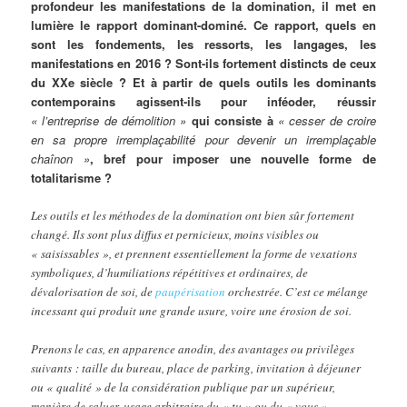
profondeur les manifestations de la domination, il met en
lumière le rapport dominant-dominé. Ce rapport, quels en
sont les fondements, les ressorts, les langages, les
manifestations en 2016 ? Sont-ils fortement distincts de ceux
du XXe siècle ? Et à partir de quels outils les dominants
contemporains agissent-ils pour inféoder, réussir
« l’entreprise de démolition »
qui consiste à
« cesser de croire
en sa propre irremplaçabilité pour devenir un irremplaçable
chaînon »
, bref pour imposer une nouvelle forme de
totalitarisme ?
Les outils et les méthodes de la domination ont bien sûr fortement
changé. Ils sont plus diffus et pernicieux, moins visibles ou
« saisissables », et prennent essentiellement la forme de vexations
symboliques, d’humiliations répétitives et ordinaires, de
dévalorisation de soi, de
paupérisation
orchestrée. C’est ce mélange
incessant qui produit une grande usure, voire une érosion de soi.
Prenons le cas, en apparence anodin, des avantages ou privilèges
suivants : taille du bureau, place de parking, invitation à déjeuner
ou « qualité » de la considération publique par un supérieur,
manière de saluer, usage arbitraire du « tu » ou du « vous »,