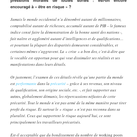
pressions morales de toutes sortes : est-on encore
encouragé à « être en risque » ?
Jamais le monde occidental n’a dénombré autant de millionnaires,
comptabilisé autant de richesses, accumulé autant de PIB – le fameux
indice censé faire la démonstration de la bonne santé des nations -,
fait naître et aggloméré autant d’intelligences et de qualifications…
et pourtant la plupart des disparités demeurent considérables, et
certaines mêmes s’aggravent. La « crise » a bon dos, c’est-à-dire que
le vocable est opportun pour qui veut dissimuler ses réalités et ses
manifestations dans leurs détails.
Or justement, l’examen de ces détails révèle qu’une partie du monde
est
performante
dans la
précarité
– grâce à ses revenus, son niveau
de qualification, son origine sociale, etc. -, et fait supporter aux
autres
, globalement démunis, les répercussions néfastes de cette
précarité. Tout le monde n’est pas armé de la même manière pour tirer
profit du risque. Et surtout le « risque » n’est pas reconnu dans sa
pluralité. Ceux qui supportent le risque aujourd’hui, ce sont
principalement les travailleurs précarisés.
Est-il acceptable que du bondissement du nombre de
working poors