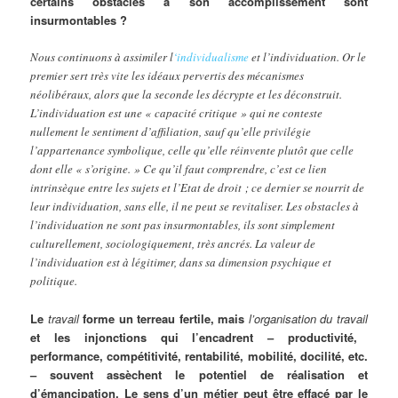
certains obstacles à son accomplissement sont
insurmontables ?
Nous continuons à assimiler l
‘individualisme
et l’individuation. Or le
premier sert très vite les idéaux pervertis des mécanismes
néolibéraux, alors que la seconde les décrypte et les déconstruit.
L’individuation est une « capacité critique » qui ne conteste
nullement le sentiment d’affiliation, sauf qu’elle privilégie
l’appartenance symbolique, celle qu’elle réinvente plutôt que celle
dont elle « s’origine. » Ce qu’il faut comprendre, c’est ce lien
intrinsèque entre les sujets et l’Etat de droit ; ce dernier se nourrit de
leur individuation, sans elle, il ne peut se revitaliser. Les obstacles à
l’individuation ne sont pas insurmontables, ils sont simplement
culturellement, sociologiquement, très ancrés. La valeur de
l’individuation est à légitimer, dans sa dimension psychique et
politique.
Le
travail
forme un terreau fertile, mais
l’organisation du travail
et les injonctions qui l’encadrent – productivité,
performance, compétitivité, rentabilité, mobilité, docilité, etc.
– souvent assèchent le potentiel de réalisation et
d’émancipation. Le sens d’un métier peut être effacé par le