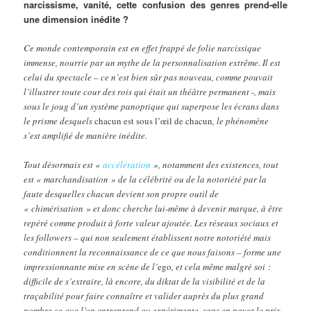
narcissisme, vanité, cette confusion des genres prend-elle
une dimension inédite ?
Ce monde contemporain est en effet frappé de folie narcissique
immense, nourrie par un mythe de la personnalisation extrême. Il est
celui du spectacle – ce n’est bien sûr pas nouveau, comme pouvait
l’illustrer toute cour des rois qui était un théâtre permanent -, mais
sous le joug d’un système panoptique qui superpose les écrans dans
le prisme desquels
chacun est sous l’œil de chacun
, le phénomène
s’est amplifié de manière inédite.
Tout désormais est «
accélération
», notamment des existences, tout
est « marchandisation » de la célébrité ou de la notoriété par la
faute desquelles chacun devient son propre outil de
« chimérisation » et donc cherche lui-même à devenir marque, à être
repéré comme produit à forte valeur ajoutée. Les réseaux sociaux et
les followers – qui non seulement établissent notre notoriété mais
conditionnent la reconnaissance de ce que nous faisons – forme une
impressionnante mise en scène de l’
ego
, et cela même malgré soi :
difficile de s’extraire, là encore, du diktat de la visibilité et de la
traçabilité pour faire connaître et valider auprès du plus grand
nombre ce que l’on entreprend ou expérimente, sans en payer le prix