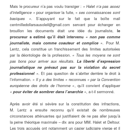
Mais le procureur n’a pas voulu transiger :
« Halet n’a pas assez
d’intelligence »
pour organiser la fuite, «
ses connaissances sont
basiques »
. S’appuyant sur le fait que la boîte mail
centmilledollarsausoleil@gmail.com servant pour échanger en
brouillon les documents était une idée du journaliste,
le
procureur a estimé qu’il était intervenu
« non pas comme
journaliste, mais comme coauteur et complice
»
. Pour M.
Lentz, cela constitue un franchissement des limites autorisées
par la déontologie de la profession.
« Tous les moyens ne sont
pas bons pour arriver aux résultats.
La liberté d’expression
journalistique ne prévaut pas sur la violation du secret
professionnel
»
. Et pas question de s’abriter derrière le droit à
l’information.
« Il y a des limites »
reconnues
« par la Convention
européenne des droits de l’homme »
, qu’il convient d’appliquer
«
pour éviter de sombrer dans l’anarchie
»
, a-t-il sermonné.
Après avoir été si sévère sur la constitution des infractions,
M. Lentz a ensuite reconnu qu’il existait de nombreuses
circonstances atténuantes qui justifiaient de ne pas aller jusqu’à
la peine théorique maximale – dix ans pour MM. Halet et Deltour.
Les trois accusés ont notamment un casier judiciaire vierge et il