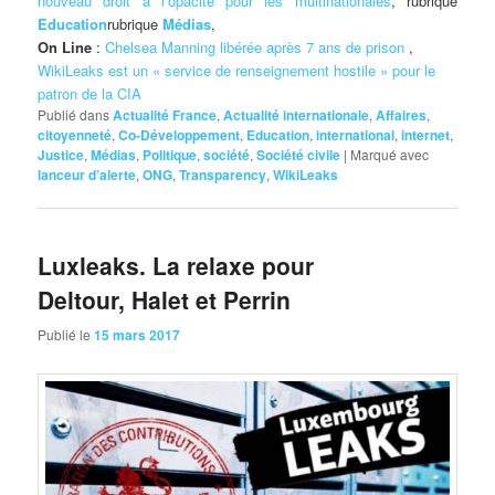
nouveau droit à l’opacité pour les multinationales
, rubrique
Education
rubrique
Médias
,
On Line
:
Chelsea Manning libérée après 7 ans de prison
,
WikiLeaks est un « service de renseignement hostile » pour le
patron de la CIA
Publié dans
Actualité France
,
Actualité internationale
,
Affaires
,
citoyenneté
,
Co-Développement
,
Education
,
international
,
internet
,
Justice
,
Médias
,
Politique
,
société
,
Société civile
|
Marqué avec
lanceur d’alerte
,
ONG
,
Transparency
,
WikiLeaks
Luxleaks. La relaxe pour
Deltour, Halet et Perrin
Publié le
15 mars 2017