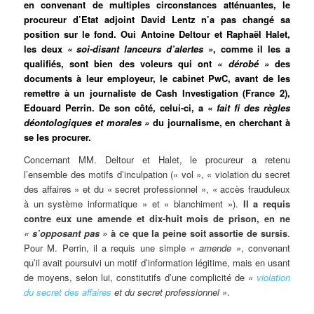
en convenant de multiples circonstances atténuantes, le
procureur d’Etat adjoint David Lentz n’a pas changé sa
position sur le fond. Oui Antoine Deltour et Raphaël Halet,
les deux
« soi-disant lanceurs d’alertes »
, comme il les a
qualifiés, sont bien des voleurs qui ont
« dérobé »
des
documents à leur employeur, le cabinet PwC, avant de les
remettre à un journaliste de Cash Investigation (France 2),
Edouard Perrin. De son côté, celui-ci, a
« fait fi des règles
déontologiques et morales »
du journalisme, en cherchant à
se les procurer.
Concernant MM. Deltour et Halet, le procureur a retenu
l’ensemble des motifs d’inculpation (« vol », « violation du secret
des affaires » et du « secret professionnel », « accès frauduleux
à un système informatique » et « blanchiment »).
Il a requis
contre eux une amende et dix-huit mois de prison, en ne
« s’opposant pas »
à ce que la peine soit assortie de sursis
.
Pour M. Perrin, il a requis une simple
« amende »
, convenant
qu’il avait poursuivi un motif d’information légitime, mais en usant
de moyens, selon lui, constitutifs d’une complicité de
«
violation
du secret des affaires
et du secret professionnel »
.