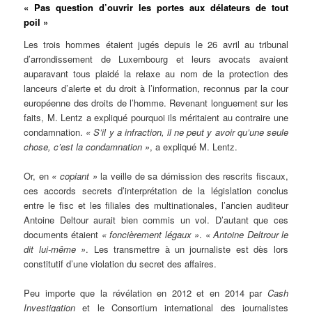
« Pas question d’ouvrir les portes aux délateurs de tout
poil »
Les trois hommes étaient jugés depuis le 26 avril au tribunal
d’arrondissement de Luxembourg et leurs avocats avaient
auparavant tous plaidé la relaxe au nom de la protection des
lanceurs d’alerte et du droit à l’information, reconnus par la cour
européenne des droits de l’homme. Revenant longuement sur les
faits, M. Lentz a expliqué pourquoi ils méritaient au contraire une
condamnation.
« S’il y a infraction, il ne peut y avoir qu’une seule
chose, c’est la condamnation »
, a expliqué M. Lentz.
Or, en
« copiant »
la veille de sa démission des rescrits fiscaux,
ces accords secrets d’interprétation de la législation conclus
entre le fisc et les filiales des multinationales, l’ancien auditeur
Antoine Deltour aurait bien commis un vol. D’autant que ces
documents étaient
« foncièrement légaux »
.
« Antoine Deltrour le
dit lui-même »
. Les transmettre à un journaliste est dès lors
constitutif d’une violation du secret des affaires.
Peu importe que la révélation en 2012 et en 2014 par
Cash
Investigation
et le Consortium international des journalistes