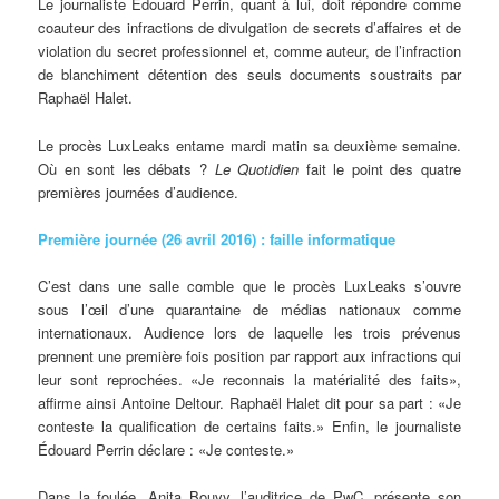
Le journaliste Édouard Perrin, quant à lui, doit répondre comme
coauteur des infractions de divulgation de secrets d’affaires et de
violation du secret professionnel et, comme auteur, de l’infraction
de blanchiment détention des seuls documents soustraits par
Raphaël Halet.
Le procès LuxLeaks entame mardi matin sa deuxième semaine.
Où en sont les débats ?
Le Quotidien
fait le point des quatre
premières journées d’audience.
Première journée (26 avril 2016) : faille informatique
C’est dans une salle comble que le procès LuxLeaks s’ouvre
sous l’œil d’une quarantaine de médias nationaux comme
internationaux. Audience lors de laquelle les trois prévenus
prennent une première fois position par rapport aux infractions qui
leur sont reprochées. «Je reconnais la matérialité des faits»,
affirme ainsi Antoine Deltour. Raphaël Halet dit pour sa part : «Je
conteste la qualification de certains faits.» Enfin, le journaliste
Édouard Perrin déclare : «Je conteste.»
Dans la foulée, Anita Bouvy, l’auditrice de PwC, présente son