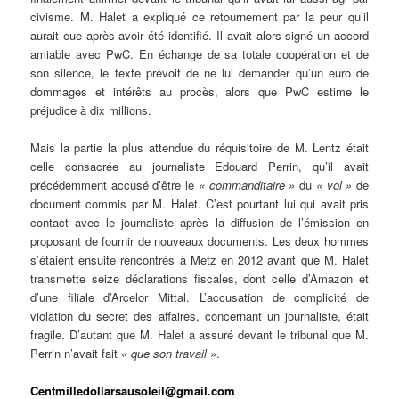
civisme. M. Halet a expliqué ce retournement par la peur qu’il
aurait eue après avoir été identifié. Il avait alors signé un accord
amiable avec PwC.
En échange de sa totale coopération et de
son silence, le texte prévoit de ne lui demander qu’un euro de
dommages et intérêts au procès, alors que PwC estime le
préjudice à dix millions.
Mais la partie la plus attendue du réquisitoire de M. Lentz était
celle consacrée au journaliste Edouard Perrin, qu’il avait
précédemment accusé d’être le
« commanditaire »
du
« vol »
de
document commis par M. Halet. C’est pourtant lui qui avait pris
contact avec le journaliste après la diffusion de l’émission en
proposant de fournir de nouveaux documents. Les deux hommes
s’étaient ensuite rencontrés à Metz en 2012 avant que M. Halet
transmette seize déclarations fiscales, dont celle d’Amazon et
d’une filiale d’Arcelor Mittal. L’accusation de complicité de
violation du secret des affaires, concernant un journaliste, était
fragile. D’autant que M. Halet a assuré devant le tribunal que M.
Perrin n’avait fait
« que son travail »
.
Centmilledollarsausoleil@gmail.com