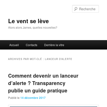
Aller
Aller
au
au
Rech
contenu
contenu
principal
secondaire
Le vent se lève
Alors alors James, quelles nouvelles?
Menu
Accueil
Contacts
Derrière la vitre
principal
ARCHIVES PAR MOT-CLÉ :
LANCEUR D’ALERTE
Comment devenir un lanceur
d’alerte ? Transparency
publie un guide pratique
Publié le
14 décembre 2017