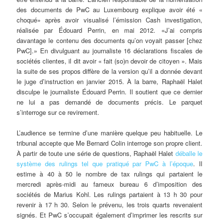
des documents de PwC au Luxembourg explique avoir été «
choqué» après avoir visualisé l’émission Cash investigation,
réalisée par Édouard Perrin, en mai 2012. «J’ai compris
davantage le contenu des documents qu’on voyait passer [chez
PwC].» En divulguant au journaliste 16 déclarations fiscales de
sociétés clientes, il dit avoir « fait (so)n devoir de citoyen ». Mais
la suite de ses propos diffère de la version qu’il a donnée devant
le juge d’instruction en janvier 2015. À la barre, Raphaël Halet
disculpe le journaliste Édouard Perrin. Il soutient que ce dernier
ne lui a pas demandé de documents précis. Le parquet
s’interroge sur ce revirement.
L’audience se termine d’une manière quelque peu habituelle. Le
tribunal accepte que Me Bernard Colin interroge son propre client.
À partir de toute une série de questions, Raphaël Halet
déballe le
système des rulings tel que pratiqué par PwC à l’époque
. Il
estime à 40 à 50 le nombre de tax rulings qui partaient le
mercredi après-midi au fameux bureau 6 d’imposition des
sociétés de Marius Kohl. Les rulings partaient à 13 h 30 pour
revenir à 17 h 30. Selon le prévenu, les trois quarts revenaient
signés. Et PwC s’occupait également d’imprimer les rescrits sur