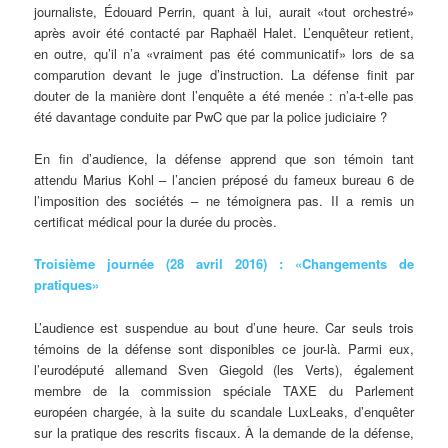
journaliste, Édouard Perrin, quant à lui, aurait «tout orchestré»
après avoir été contacté par Raphaël Halet. L’enquêteur retient,
en outre, qu’il n’a «vraiment pas été communicatif» lors de sa
comparution devant le juge d’instruction. La défense finit par
douter de la manière dont l’enquête a été menée : n’a-t-elle pas
été davantage conduite par PwC que par la police judiciaire ?
En fin d’audience, la défense apprend que son témoin tant
attendu Marius Kohl – l’ancien préposé du fameux bureau 6 de
l’imposition des sociétés – ne témoignera pas. II a remis un
certificat médical pour la durée du procès.
Troisième journée (28 avril 2016) : «Changements de
pratiques»
L’audience est suspendue au bout d’une heure. Car seuls trois
témoins de la défense sont disponibles ce jour-là. Parmi eux,
l’eurodéputé allemand Sven Giegold (les Verts), également
membre de la commission spéciale TAXE du Parlement
européen chargée, à la suite du scandale LuxLeaks, d’enquêter
sur la pratique des rescrits fiscaux. À la demande de la défense,