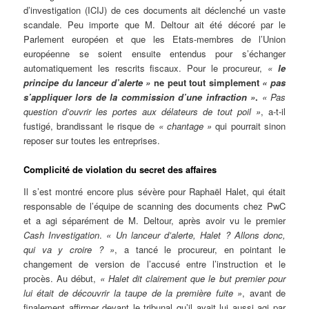
d’investigation (ICIJ) de ces documents ait déclenché un vaste
scandale. Peu importe que M. Deltour ait été décoré par le
Parlement européen et que les Etats-membres de l’Union
européenne se soient ensuite entendus pour s’échanger
automatiquement les rescrits fiscaux. Pour le procureur,
«
le
principe du lanceur d’alerte »
ne peut tout simplement
« pas
s’appliquer lors de la commission d’une infraction »
.
« Pas
question d’ouvrir les portes aux délateurs de tout poil »
, a-t-il
fustigé, brandissant le risque de
« chantage »
qui pourrait sinon
reposer sur toutes les entreprises.
Complicité de violation du secret des affaires
Il s’est montré encore plus sévère pour Raphaël Halet, qui était
responsable de l’équipe de scanning des documents chez PwC
et a agi séparément de M. Deltour, après avoir vu le premier
Cash Investigation
.
« Un lanceur d’alerte, Halet ? Allons donc,
qui va y croire ? »
, a tancé le procureur, en pointant le
changement de version de l’accusé entre l’instruction et le
procès. Au début,
« Halet dit clairement que le but premier pour
lui était de découvrir la taupe de la première fuite »
, avant de
finalement affirmer devant le tribunal qu’il avait lui aussi agi par