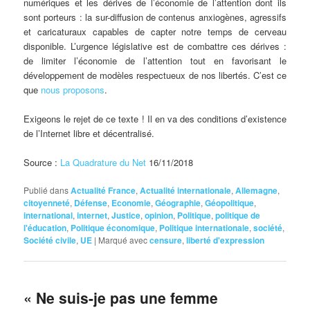
numériques et les dérives de l’économie de l’attention dont ils
sont porteurs : la sur-diffusion de contenus anxiogènes, agressifs
et caricaturaux capables de capter notre temps de cerveau
disponible. L’urgence législative est de combattre ces dérives :
de limiter l’économie de l’attention tout en favorisant le
développement de modèles respectueux de nos libertés. C’est ce
que
nous proposons
.
Exigeons le rejet de ce texte ! Il en va des conditions d’existence
de l’Internet libre et décentralisé.
Source :
La Quadrature du Net
16/11/2018
Publié dans
Actualité France
,
Actualité internationale
,
Allemagne
,
citoyenneté
,
Défense
,
Economie
,
Géographie
,
Géopolitique
,
international
,
internet
,
Justice
,
opinion
,
Politique
,
politique de
l'éducation
,
Politique économique
,
Politique internationale
,
société
,
Société civile
,
UE
|
Marqué avec
censure
,
liberté d'expression
« Ne suis-je pas une femme