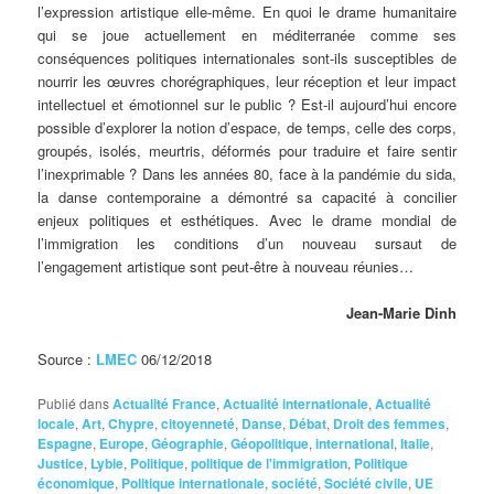
l’expression artistique elle-même. En quoi le drame humanitaire
qui se joue actuellement en méditerranée comme ses
conséquences politiques internationales sont-ils susceptibles de
nourrir les œuvres chorégraphiques, leur réception et leur impact
intellectuel et émotionnel sur le public ? Est-il aujourd’hui encore
possible d’explorer la notion d’espace, de temps, celle des corps,
groupés, isolés, meurtris, déformés pour traduire et faire sentir
l’inexprimable ? Dans les années 80, face à la pandémie du sida,
la danse contemporaine a démontré sa capacité à concilier
enjeux politiques et esthétiques. Avec le drame mondial de
l’immigration les conditions d’un nouveau sursaut de
l’engagement artistique sont peut-être à nouveau réunies…
Jean-Marie Dinh
Source :
LMEC
06/12/2018
Publié dans
Actualité France
,
Actualité internationale
,
Actualité
locale
,
Art
,
Chypre
,
citoyenneté
,
Danse
,
Débat
,
Droit des femmes
,
Espagne
,
Europe
,
Géographie
,
Géopolitique
,
international
,
Italie
,
Justice
,
Lybie
,
Politique
,
politique de l'immigration
,
Politique
économique
,
Politique internationale
,
société
,
Société civile
,
UE