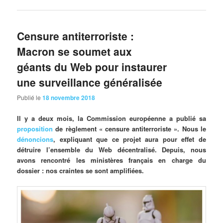
Censure antiterroriste :
Macron se soumet aux
géants du Web pour instaurer
une surveillance généralisée
Publié le
18 novembre 2018
Il y a deux mois, la Commission européenne a publié sa
proposition
de règlement « censure antiterroriste ». Nous le
dénoncions
, expliquant que ce projet aura pour effet de
détruire l’ensemble du Web décentralisé. Depuis, nous
avons rencontré les ministères français en charge du
dossier : nos craintes se sont amplifiées.