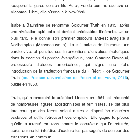
récupérer la garde de son fils Peter, vendu comme esclave en
Alabama. Libre, elle s’installe à New York.
Isabella Baumfree se renomme Sojourner Truth en 1843, après
une révélation spirituelle et devient prédicatrice itinérante. Un an
plus tard, elle donne son premier discours anti-esclavagiste à
Northampton (Massachusetts). La militante a de l’humour, une
parole vive, et ponctue ses interventions d’envolées rhétoriques
dans la tradition du prêche évangélique, note Claudine Raynaud,
professeure d’études américaines, qui signe une riche
introduction de la traduction française du « Récit » de Sojourner
Truth (
éd. Presses universitaires de Rouen et du Havre, 2016
),
publié en 1850.
Truth, qui a rencontré le président Lincoln en 1864, et fréquenté
de nombreuses figures abolitionnistes et féministes, se bat plus
tard pour que des terres soient mises à disposition d’anciens
esclaves et qu’ils retrouvent des emplois. Elle gagne le procès
qu’elle a intenté en 1865 contre le contrôleur qui l’a refusée,
après qu’une loi interdise d’exclure les passagers de couleur des
transports en commun.