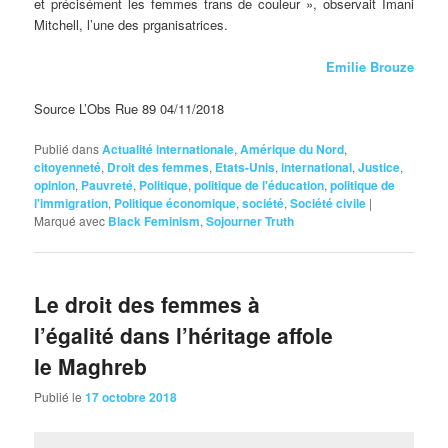
et précisément les femmes trans de couleur », observait Imani
Mitchell, l’une des prganisatrices.
Emilie Brouze
Source L’Obs Rue 89 04/11/2018
Publié dans
Actualité internationale
,
Amérique du Nord
,
citoyenneté
,
Droit des femmes
,
Etats-Unis
,
international
,
Justice
,
opinion
,
Pauvreté
,
Politique
,
politique de l'éducation
,
politique de
l'immigration
,
Politique économique
,
société
,
Société civile
|
Marqué avec
Black Feminism
,
Sojourner Truth
Le droit des femmes à
l’égalité dans l’héritage affole
le Maghreb
Publié le
17 octobre 2018