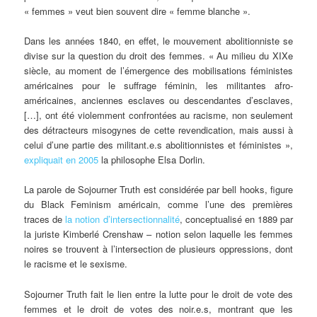
« femmes » veut bien souvent dire « femme blanche ».
Dans les années 1840, en effet, le mouvement abolitionniste se
divise sur la question du droit des femmes. « Au milieu du XIXe
siècle, au moment de l’émergence des mobilisations féministes
américaines pour le suffrage féminin, les militantes afro-
américaines, anciennes esclaves ou descendantes d’esclaves,
[…], ont été violemment confrontées au racisme, non seulement
des détracteurs misogynes de cette revendication, mais aussi à
celui d’une partie des militant.e.s abolitionnistes et féministes »,
expliquait en 2005
la philosophe Elsa Dorlin.
La parole de Sojourner Truth est considérée par bell hooks, figure
du Black Feminism américain, comme l’une des premières
traces de
la notion d’intersectionnalité
, conceptualisé en 1889 par
la juriste Kimberlé Crenshaw – notion selon laquelle les femmes
noires se trouvent à l’intersection de plusieurs oppressions, dont
le racisme et le sexisme.
Sojourner Truth fait le lien entre la lutte pour le droit de vote des
femmes et le droit de votes des noir.e.s, montrant que les