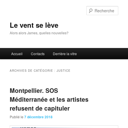
Aller
Aller
au
au
Rech
contenu
contenu
principal
secondaire
Le vent se lève
Alors alors James, quelles nouvelles?
Menu
Accueil
Contacts
Derrière la vitre
principal
ARCHIVES DE CATÉGORIE :
JUSTICE
Montpellier. SOS
Méditerranée et les artistes
refusent de capituler
Publié le
7 décembre 2018