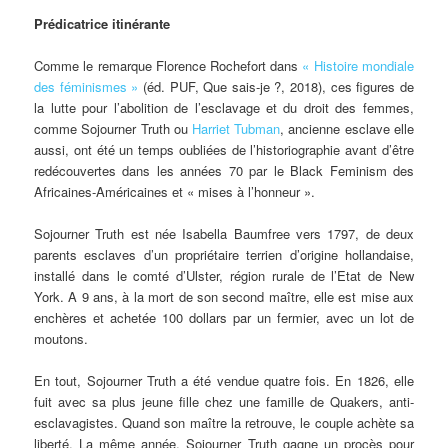
Prédicatrice itinérante
Comme le remarque Florence Rochefort dans
« Histoire mondiale
des féminismes »
(éd. PUF, Que sais-je ?, 2018), ces figures de
la lutte pour l’abolition de l’esclavage et du droit des femmes,
comme Sojourner Truth ou
Harriet Tubman
, ancienne esclave elle
aussi, ont été un temps oubliées de l’historiographie avant d’être
redécouvertes dans les années 70 par le Black Feminism des
Africaines-Américaines et « mises à l’honneur ».
Sojourner Truth est née Isabella Baumfree vers 1797, de deux
parents esclaves d’un propriétaire terrien d’origine hollandaise,
installé dans le comté d’Ulster, région rurale de l’Etat de New
York. A 9 ans, à la mort de son second maître, elle est mise aux
enchères et achetée 100 dollars par un fermier, avec un lot de
moutons.
En tout, Sojourner Truth a été vendue quatre fois. En 1826, elle
fuit avec sa plus jeune fille chez une famille de Quakers, anti-
esclavagistes. Quand son maître la retrouve, le couple achète sa
liberté. La même année, Sojourner Truth gagne un procès pour