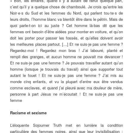
« Bon, les enfants, quand il y a autant de raffut quelque part,
c’est qu’il y a quelque chose de chamboulé. Je crois qu’entre les
Noir·e·s du Sud et les femmes du Nord, qui parlent tou·te·s de
leurs droits, l’homme blanc va bientôt être dans le pétrin. Mais de
quoi parle-t-on ici au juste ?
Cet homme là-bas dit que les
femmes ont besoin d’être aidées pour monter en voiture, et qu’on
doit les porter pour passer les fossés, et qu’elles doivent avoir
les meilleures places partout. […] Et ne suis-je pas une femme ?
Regardez-moi ! Regardez mon bras ! J’ai labouré, planté et
rempli des granges, et aucun homme ne pouvait me devancer !
Et ne suis-je pas une femme ?
Je pouvais travailler autant qu’un
homme (lorsque je trouvais du travail) ainsi que supporter tout
autant le fouet ! Et ne suis-je pas une femme ? J’ai mis au
monde cinq enfants, et vu la plupart d’entre eux être vendus
comme esclaves, et quand j’ai pleuré avec ma douleur de mère,
personne à part Jésus ne m’écoutait ! Et ne suis-je pas une
femme
Racisme et sexisme
L’éloquente Sojourner Truth met en lumière la condition
particulière des femmes noires, ainsi que leur invisibilisation :