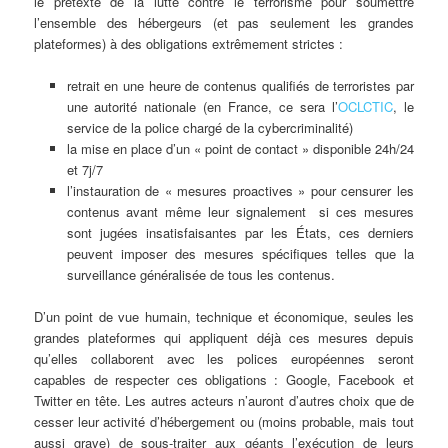
le prétexte de la lutte contre le terrorisme pour soumettre
l’ensemble des hébergeurs (et pas seulement les grandes
plateformes) à des obligations extrêmement strictes :
retrait en une heure de contenus qualifiés de terroristes par
une autorité nationale (en France, ce sera l’
OCLCTIC
, le
service de la police chargé de la cybercriminalité)
la mise en place d’un « point de contact » disponible 24h/24
et 7j/7
l’instauration de « mesures proactives » pour censurer les
contenus avant même leur signalement si ces mesures
sont jugées insatisfaisantes par les États, ces derniers
peuvent imposer des mesures spécifiques telles que la
surveillance généralisée de tous les contenus.
D’un point de vue humain, technique et économique, seules les
grandes plateformes qui appliquent déjà ces mesures depuis
qu’elles collaborent avec les polices européennes seront
capables de respecter ces obligations : Google, Facebook et
Twitter en tête. Les autres acteurs n’auront d’autres choix que de
cesser leur activité d’hébergement ou (moins probable, mais tout
aussi grave) de sous-traiter aux géants l’exécution de leurs