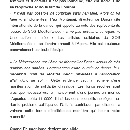
femmes et d’enfants n’est pas lointaine, elle est notre. Elle
se rapproche et nous fait de l’ombre.
«
Il n’est pas possible de continuer sans rien faire. Alors on va
faire »
, s’indigne Jean Paul Montanari, directeur de l’Agora cité
internationale de la danse, qui appelle au côté des représentants
locaux de SOS Méditerranée, «
à ne pas détourner le regard
».
Une action intitulée « Les artistes solidaires de SOS
Méditerranée » se tiendra samedi à l’Agora. Elle est soutenue
bénévolement par toute l’équipe.
«
La Méditerranée est l’âme de Montpellier Danse depuis de très
nombreuses années. L’organisation d’une journée de danse, le 8
décembre, dont les recettes seront reversées à l’association
allait donc de soi
». Cette évidence vaut à l’échelle d’une
manifestation de solidarité classique. Les fonds récoltés sont
plus que nécessaires, le financement d’une journée en mer de
l’Aquarius coûte 11 000€. Et si les dons recueillis ne règlent en
rien le problème politique de l’UE, ils contribuent partiellement à
vaincre cette forme d’indifférence mortifère qui heurte notre
humanité.
Quand l’humanisme devient une cible