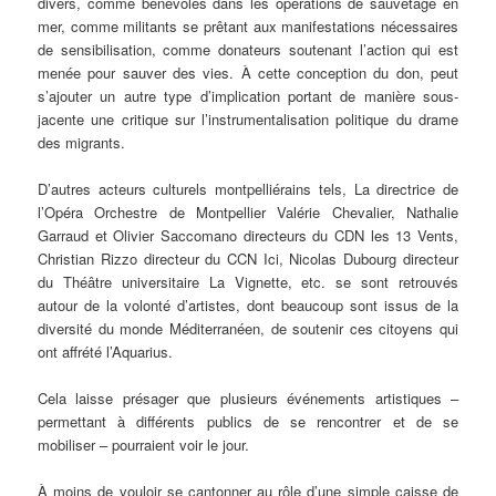
divers, comme bénévoles dans les opérations de sauvetage en
mer, comme militants se prêtant aux manifestations nécessaires
de sensibilisation, comme donateurs soutenant l’action qui est
menée pour sauver des vies. À cette conception du don, peut
s’ajouter un autre type d’implication portant de manière sous-
jacente une critique sur l’instrumentalisation politique du drame
des migrants.
D’autres acteurs culturels montpelliérains tels, La directrice de
l’Opéra Orchestre de Montpellier Valérie Chevalier, Nathalie
Garraud et Olivier Saccomano directeurs du CDN les 13 Vents,
Christian Rizzo directeur du CCN Ici, Nicolas Dubourg directeur
du Théâtre universitaire La Vignette, etc. se sont retrouvés
autour de la volonté d’artistes, dont beaucoup sont issus de la
diversité du monde Méditerranéen, de soutenir ces citoyens qui
ont affrété l’Aquarius.
Cela laisse présager que plusieurs événements artistiques –
permettant à différents publics de se rencontrer et de se
mobiliser – pourraient voir le jour.
À moins de vouloir se cantonner au rôle d’une simple caisse de