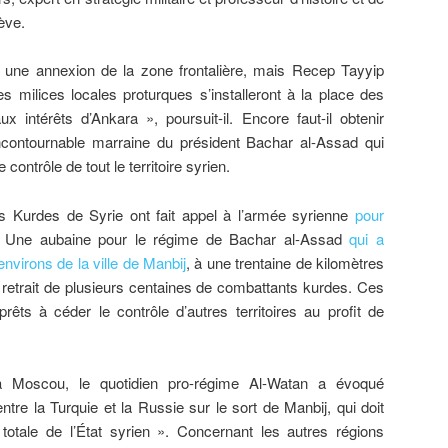
ève.
 une annexion de la zone frontalière, mais Recep Tayyip
s milices locales proturques s’installeront à la place des
x intérêts d’Ankara », poursuit-il. Encore faut-il obtenir
incontournable marraine du président Bachar al-Assad qui
contrôle de tout le territoire syrien.
es Kurdes de Syrie ont fait appel à l’armée syrienne
pour
. Une aubaine pour le régime de Bachar al-Assad
qui a
nvirons de la ville de Manbij
, à une trentaine de kilomètres
le retrait de plusieurs centaines de combattants kurdes. Ces
prêts à céder le contrôle d’autres territoires au profit de
à Moscou, le quotidien pro-régime Al-Watan a évoqué
ntre la Turquie et la Russie sur le sort de Manbij, qui doit
 totale de l’État syrien ». Concernant les autres régions