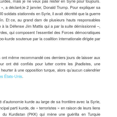
urdes, mais je ne veux pas rester en Syrie pour toujours.
t », a déclaré,le 2 janvier, Donald Trump. Pour expliquer sa
00 soldats stationnés en Syrie, il avait décrété que la guerre
 fin. Et ce, au grand dam de plusieurs hauts responsables
e à la Défense Jim Mattis qui a par la suite démissionné –,
rdes, qui composent l’essentiel des Forces démocratiques
bo-kurde soutenue par la coalition internationale dirigée par
ont même recommandé ces derniers jours de laisser aux
r ont été confiés pour lutter contre les jihadistes, une
 heurter à une opposition turque, alors qu’aucun calendrier
es États-Unis
.
ité d’autonomie kurde au large de sa frontière avec la Syrie,
cipal parti kurde, de « terroristes » en raison de leurs liens
rs du Kurdistan (PKK) qui mène une guérilla en Turquie