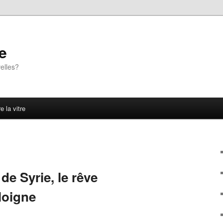
e
elles?
e la vitre
de Syrie, le rêve
loigne