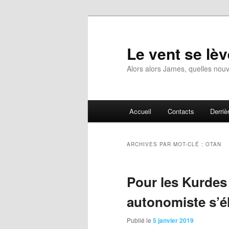
Aller
Aller
au
au
contenu
contenu
Le vent se lèv
principal
secondaire
Alors alors James, quelles nouv
Menu
Accueil
Contacts
Derrièr
principal
ARCHIVES PAR MOT-CLÉ :
OTAN
Pour les Kurdes 
autonomiste s’é
Publié le
5 janvier 2019