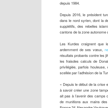
depuis 1984.
Depuis 2016, le président tu
dans le nord syrien, dont la d
supplétifs, des rebelles isla
cantons de la zone autonome q
Les Kurdes craignent que le
ardemment de ses vœux,
ne
résultats probants contre les 
les fraisdes calculs de Donal
privilégiée, parfois houleuse
scellée par l’adhésion de la Tur
« Depuis le début de la crise 
à savoir créer une zone tampon
ait pas à l’avenir des camps 
de munitions aux mains des 
France 24 Alexandre Vautravers,