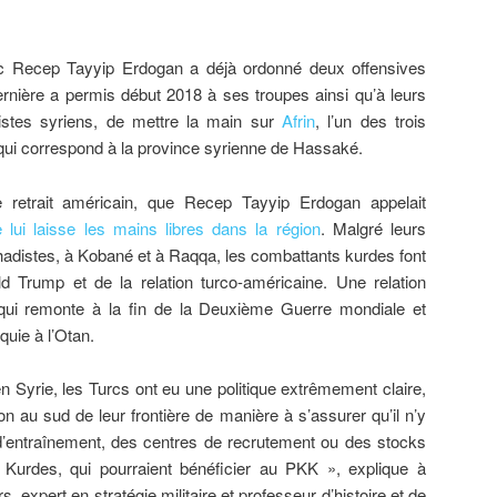
rc Recep Tayyip Erdogan a déjà ordonné deux offensives
ernière a permis début 2018 à ses troupes ainsi qu’à leurs
mistes syriens, de mettre la main sur
Afrin
, l’un des trois
ui correspond à la province syrienne de Hassaké.
 retrait américain, que Recep Tayyip Erdogan appelait
 lui laisse les mains libres dans la région
. Malgré leurs
jihadistes, à Kobané et à Raqqa, les combattants kurdes font
d Trump et de la relation turco-américaine. Une relation
, qui remonte à la fin de la Deuxième Guerre mondiale et
quie à l’Otan.
en Syrie, les Turcs ont eu une politique extrêmement claire,
 au sud de leur frontière de manière à s’assurer qu’il n’y
d’entraînement, des centres de recrutement ou des stocks
Kurdes, qui pourraient bénéficier au PKK », explique à
 expert en stratégie militaire et professeur d’histoire et de