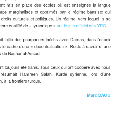
aient mis en place des écoles où est enseignée la langue
emps marginalisés et opprimés par le régime baasiste qui
 droits culturels et politiques. Un régime, vers lequel ils se
ncore qualifié de « tyrannique »
sur le site officiel des YPG
.
vait initié des pourparlers inédits avec Damas, dans l’espoir
s le cadre d’une « décentralisation ». Reste à savoir si une
ns de Bachar al-Assad.
ont toujours été trahis. Tous ceux qui ont coopéré avec nous
, résumait Hamreen Salah, Kurde syrienne, lors d’une
, à la frontière turque.
Marc DAOU