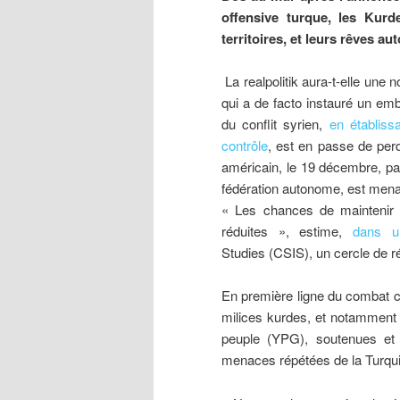
offensive turque, les Kurd
territoires, et leurs rêves a
La realpolitik aura-t-elle une n
qui a de facto instauré un emb
du conflit syrien,
en établiss
contrôle
, est en passe de perdr
américain, le 19 décembre, pa
fédération autonome, est men
« Les chances de maintenir 
réduites », estime,
dans u
Studies (CSIS), un cercle de r
En première ligne du combat con
milices kurdes, et notamment l
peuple (YPG), soutenues et 
menaces répétées de la Turqui