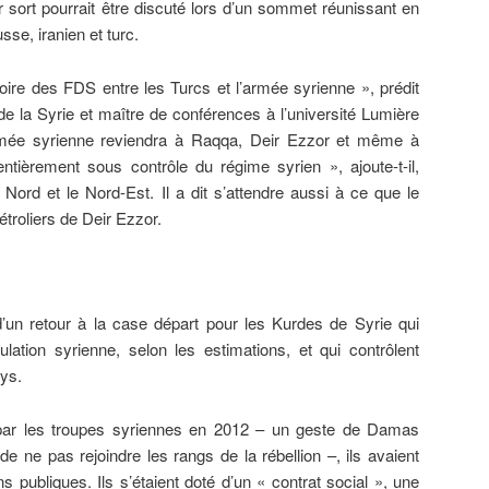
r sort pourrait être discuté lors d’un sommet réunissant en
sse, iranien et turc.
itoire des FDS entre les Turcs et l’armée syrienne », prédit
de la Syrie et maître de conférences à l’université Lumière
armée syrienne reviendra à Raqqa, Deir Ezzor et même à
tièrement sous contrôle du régime syrien », ajoute-t-il,
Nord et le Nord-Est. Il a dit s’attendre aussi à ce que le
troliers de Deir Ezzor.
it d’un retour à la case départ pour les Kurdes de Syrie qui
ation syrienne, selon les estimations, et qui contrôlent
ys.
ar les troupes syriennes en 2012 – un geste de Damas
 ne pas rejoindre les rangs de la rébellion –, ils avaient
ons publiques. Ils s’étaient doté d’un « contrat social », une