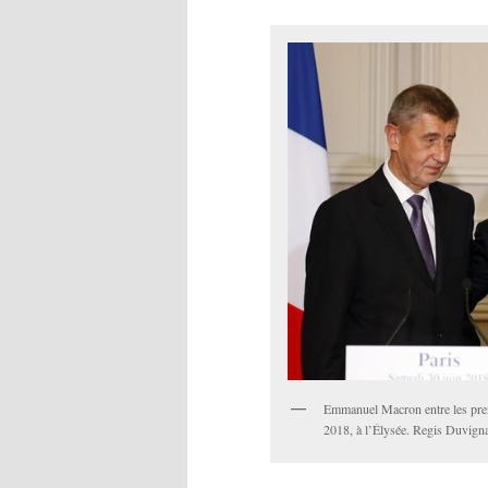
Emmanuel Macron entre les premi
2018, à l’Élysée. Regis Duvign