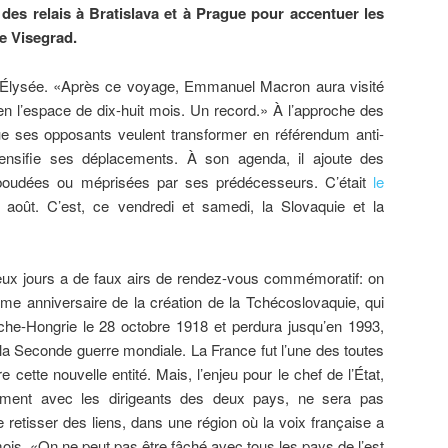
des relais à Bratislava et à Prague pour accentuer les
e Visegrad.
de l’Élysée. «Après ce voyage, Emmanuel Macron aura visité
en l’espace de dix-huit mois. Un record.» À l’approche des
ue ses opposants veulent transformer en référendum anti-
tensifie ses déplacements. À son agenda, il ajoute des
t boudées ou méprisées par ses prédécesseurs. C’était
le
n août. C’est, ce vendredi et samedi, la Slovaquie et la
 deux jours a de faux airs de rendez-vous commémoratif: on
ième anniversaire de la création de la Tchécoslovaquie, qui
riche-Hongrie le 28 octobre 1918 et perdura jusqu’en 1993,
a Seconde guerre mondiale. La France fut l’une des toutes
 cette nouvelle entité. Mais, l’enjeu pour le chef de l’État,
vement avec les dirigeants des deux pays, ne sera pas
 retisser des liens, dans une région où la voix française a
mois. «On ne peut pas être fâché avec tous les pays de l’est