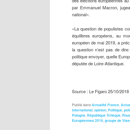
des élections européennes au s
par Emmanuel Macron, jugean
national».
«La question de populistes con
équilibres européens, au mo
européen de mai 2019, a préci
la question n’est pas de dir
politique envoyer, quelle Euro
députée de Loire-Atlantique.
Source : Le Figaro 25/10/2018
Publié dans
Actualité France
,
Actua
international
,
opinion
,
Politique
,
poli
Pologne
,
République Tchèque
,
Rou
Européennes 2019
,
groupe de Vise