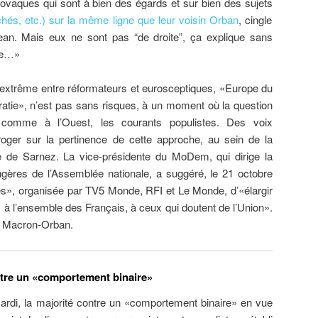
vaques qui sont à bien des égards et sur bien des sujets
chés, etc.)
sur la même ligne que leur voisin Orban
, cingle
an. Mais eux ne sont pas “de droite”, ça explique sans
ne…»
n extrême entre réformateurs et eurosceptiques, «Europe du
ratie», n’est pas sans risques, à un moment où la question
t comme à l’Ouest, les courants populistes. Des voix
ger sur la pertinence de cette approche, au sein de la
lle de Sarnez. La vice-présidente du MoDem, qui dirige la
gères de l’Assemblée nationale, a suggéré, le 21 octobre
les», organisée par TV5 Monde, RFI et Le Monde, d’«élargir
 l’ensemble des Français, à ceux qui doutent de l’Union».
ge Macron-Orban.
re un «comportement binaire»
di, la majorité contre un «comportement binaire» en vue