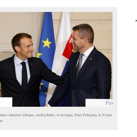
ers ministres tchèque, Andrej Babis, et slovaque, Peter Pellegrini, le 30 juin
au