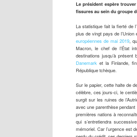
Le président espère trouver 
fissures au sein du groupe d
La statistique fait la fierté 
plus de vingt pays de l’Union 
européennes de mai 2019
, q
Macron, le chef de l’État in
destinations jusqu’à présen
Danemark
et la Finlande, fi
République tchèque.
Sur le papier, cette halte de
célèbre, ces jours-ci, le cent
surgit sur les ruines de l’Aut
avec une parenthèse pendant l
premières nations à reconnaître
qui s’entretiendra successi
mémoriel. Car l’urgence est de
perdu du crédit, ces derniers 