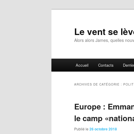
Aller
Aller
au
au
contenu
contenu
Le vent se lèv
principal
secondaire
Alors alors James, quelles nouv
Menu
Accueil
Contacts
Derrièr
principal
ARCHIVES DE CATÉGORIE :
POLIT
Europe : Emmanu
le camp «nationa
Publié le
26 octobre 2018