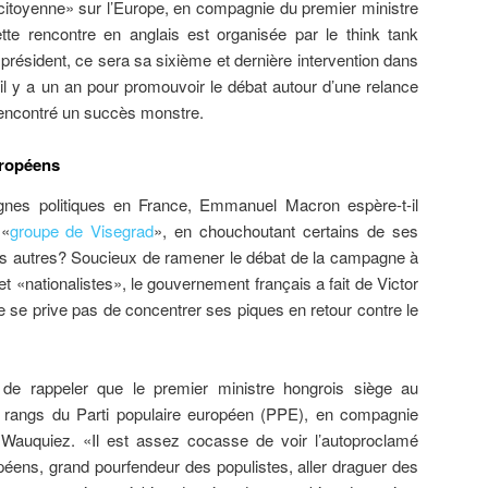
 citoyenne» sur l’Europe, en compagnie du premier ministre
ette rencontre en anglais est organisée par le think tank
résident, ce sera sa sixième et dernière intervention dans
il y a un an pour promouvoir le débat autour d’une relance
 rencontré un succès monstre.
uropéens
lignes politiques en France, Emmanuel Macron espère-t-il
 «
groupe de Visegrad
», en chouchoutant certains de ses
es autres? Soucieux de ramener le débat de la campagne à
t «nationalistes», le gouvernement français a fait de Victor
e se prive pas de concentrer ses piques en retour contre le
 de rappeler que le premier ministre hongrois siège au
 rangs du Parti populaire européen (PPE), en compagnie
Wauquiez. «Il est assez cocasse de voir l’autoproclamé
péens, grand pourfendeur des populistes, aller draguer des