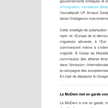
gouvernements tchèques et slo
(immigration, travailleurs déta
l’eurodéputé LR Arnaud Danje
doute l’indulgence macronien
Cette stratégie de polarisatio
repli» et «Europe de la démoc
migratoire alimente, à l’Es
commencent même à s’interro
majorité. À l’instar de Marie
commission des affaires étran
dans l’émission «Internationa
la campagne des européennes à
En clair de dépasser le cliva
Le MoDem met en garde cont
Le MoDem a mis en garde, mar