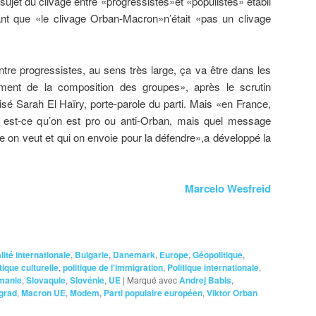
ujet du clivage entre «progressistes»et «populistes» établi
t que «le clivage Orban-Macron»n’était «pas un clivage
tre progressistes, au sens très large, ça va être dans les
ment de la composition des groupes», après le scrutin
sé Sarah El Haïry, porte-parole du parti. Mais «en France,
e: est-ce qu’on est pro ou anti-Orban, mais quel message
pe on veut et qui on envoie pour la défendre»,a développé la
Marcelo Wesfreid
lité internationale
,
Bulgarie
,
Danemark
,
Europe
,
Géopolitique
,
tique culturelle
,
politique de l'immigration
,
Politique internationale
,
manie
,
Slovaquie
,
Slovénie
,
UE
|
Marqué avec
Andrej Babis
,
grad
,
Macron UE
,
Modem
,
Parti populaire européen
,
Viktor Orban