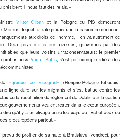
 président. Il nous faut des relais.»
inistre
Viktor Orban
et la Pologne du PiS demeurent
l Macron, lequel ne rate jamais une occasion de dénoncer
s manquements aux droits de l’homme, il en va autrement de
uie. Deux pays moins controversés, gouvernés par des
tifiables que leurs voisins ultraconservateurs: le premier
ire probusiness
Andrej Babis
, s’est par exemple allié à des
 néocommunistes.
 du «
groupe de Visegrad
» (Hongrie-Pologne-Tchéquie-
 une ligne dure sur les migrants et s’est battue contre les
otas ou la redéfinition du règlement de Dublin sur la gestion
eux gouvernements veulent rester dans le cœur européen,
 de dire qu’il y a un clivage entre les pays de l’Est et ceux de
 des proeuropéens partout.»
prévu de profiter de sa halte à Bratislava, vendredi, pour