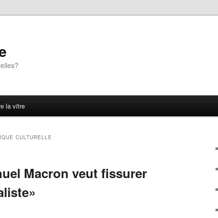
e
elles?
e la vitre
IQUE CULTURELLE
el Macron veut fissurer
liste»