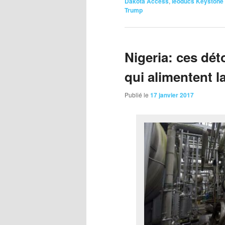
Dakota Access
,
léoducs Keystone
Trump
Nigeria: ces dé
qui alimentent 
Publié le
17 janvier 2017