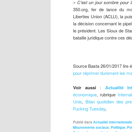
« C’est un jour sombre pour l
350.org, fer de lance du mo
Liberties Union (ACLU), la pui
la décision concernant le pip
le président. Les Sioux de St
bataille juridique contre ces dé
Source Basta 26/01/2017 lire 
pour réprimer durement les ma
Voir aussi
:
Actualité In
économique
, rubrique
Internat
Unis
,
Bilan quotidien des pr
Fucking Tuesday
,
Publié dans
Actualité internationale
Mouvements sociaux
,
Politique
,
Po