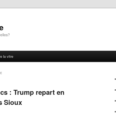
e
elles?
e la vitre
LE
cs : Trump repart en
s Sioux