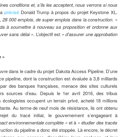
nes conditions et, s’ils les acceptent, nous verrons si nous
 a
précisé
Donald Trump à propos du projet Keystone XL.
 28 000 emplois, de super emplois dans la construction. »
ada à soumettre à nouveau sa proposition et ordonne aux
uver sans délai »
. L’objectif est
« d’assurer une approbation
e »
re dans le cadre du projet Dakota Access Pipeline. D’une
e pipeline, dont la construction est évaluée à 3,8 milliards
 par des banques françaises, menace des sites culturels
rs sources d’eau. Depuis le 1er avril 2016, des tribus
 écologistes occupent un terrain privé, acheté 18 millions
oitante. Au terme de neuf mois de résistance, ils ont obtenu
ejet du tracé initial, le gouvernement s’engageant à
mpact environnementale complète »
et à
« étudier des tracés
ruction du pipeline a donc été stoppée. Là encore, le décret