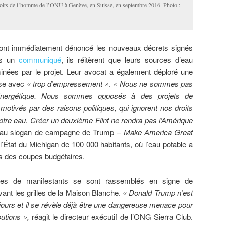
roits de l’homme de l’ONU à Genève, en Suisse, en septembre 2016. Photo :
ont immédiatement dénoncé les nouveaux décrets signés
ns un
communiqué
, ils réitèrent que leurs sources d’eau
minées par le projet. Leur avocat a également déploré une
ise avec
« trop d’empressement »
.
« Nous ne sommes pas
énergétique. Nous sommes opposés à des projets de
otivés par des raisons politiques, qui ignorent nos droits
otre eau. Créer un deuxième Flint ne rendra pas l’Amérique
 au slogan de campagne de Trump –
Make America Great
e l’État du Michigan de 100 000 habitants, où l’eau potable a
s des coupes budgétaires.
aines de manifestants se sont rassemblés en signe de
vant les grilles de la Maison Blanche.
« Donald Trump n’est
jours et il se révèle déjà être une dangereuse menace pour
utions »,
réagit le directeur exécutif de l’ONG Sierra Club.