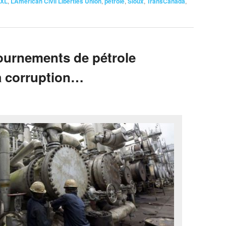
 XL
,
L’American Civil Liberties Union
,
pétrole
,
Sioux
,
TransCanada
,
tournements de pétrole
la corruption…