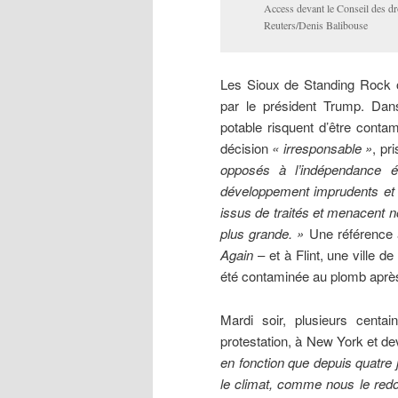
Access devant le Conseil des d
Reuters/Denis Balibouse
Les Sioux de Standing Rock 
par le président Trump. Da
potable risquent d’être conta
décision
« irresponsable »
, pr
opposés à l’indépendance 
développement imprudents et m
issus de traités et menacent n
plus grande. »
Une référence
Again
– et à Flint, une ville d
été contaminée au plomb aprè
Mardi soir, plusieurs cent
protestation, à New York et de
en fonction que depuis quatre 
le climat, comme nous le redo