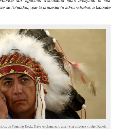
rdonne aux agences d’accélérer leurs analyses et leur
nte de l’oléoduc, que la précédente administration a bloquée
sioux de Standing Rock, Dave Archambault, avant son discours contre Dakota