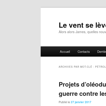
Aller
Aller
au
au
contenu
contenu
Le vent se lèv
principal
secondaire
Alors alors James, quelles nouv
Menu
Accueil
Contacts
Derrièr
principal
ARCHIVES PAR MOT-CLÉ :
PÉTRO
Projets d’oléodu
guerre contre le
Publié le
27 janvier 2017