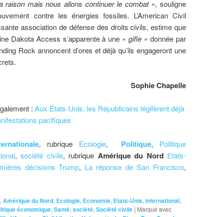
a raison mais nous allons continuer le combat »
, souligne
uvement contre les énergies fossiles. L’American Civil
ssante association de défense des droits civils, estime que
eline Dakota Access s’apparente à une
« gifle »
donnée par
anding Rock annoncent d’ores et déjà qu’ils engageront une
crets.
Sophie Chapelle
également :
Aux États-Unis, les Républicains légifèrent déjà
nifestations pacifiques
ternationale
, rubrique
Ecologie
,
Politique
,
Politique
ional
,
société civile
, rubrique
Amérique du Nord
Etats-
emières décisions Trump
,
La réponse de San Francisco
,
,
Amérique du Nord
,
Ecologie
,
Economie
,
Etats-Unis
,
international
,
litique économique
,
Santé
,
société
,
Société civile
|
Marqué avec