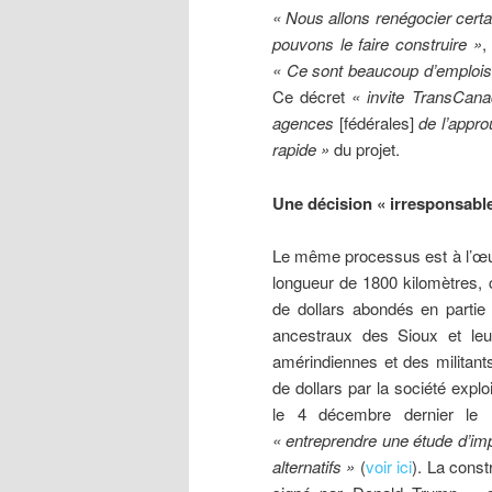
« Nous allons renégocier certai
pouvons le faire construire »
,
« Ce sont beaucoup d’emplois,
Ce décret
« invite TransCan
agences
[fédérales]
de l’appro
rapide »
du projet.
Une décision « irresponsabl
Le même processus est à l’œuv
longueur de 1800 kilomètres, c
de dollars abondés en partie
ancestraux des Sioux et leu
amérindiennes et des militants
de dollars par la société expl
le 4 décembre dernier le r
« entreprendre une étude d’i
alternatifs »
(
voir ici
). La const