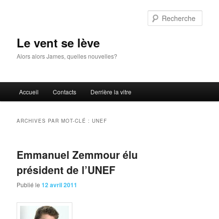
Aller
Aller
au
au
Rech
contenu
contenu
principal
secondaire
Le vent se lève
Alors alors James, quelles nouvelles?
Menu
Accueil
Contacts
Derrière la vitre
principal
ARCHIVES PAR MOT-CLÉ :
UNEF
Emmanuel Zemmour élu
président de l’UNEF
Publié le
12 avril 2011