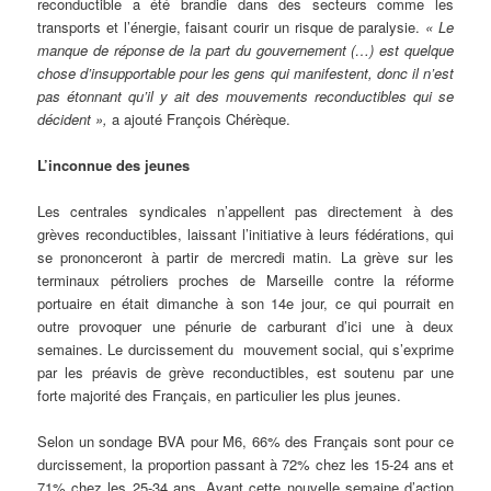
reconductible a été brandie dans des secteurs comme les
transports et l’énergie, faisant courir un risque de paralysie.
« Le
manque de réponse de la part du gouvernement (…) est quelque
chose d’insupportable pour les gens qui manifestent, donc il n’est
pas étonnant qu’il y ait des mouvements reconductibles qui se
décident »,
a ajouté François Chérèque.
L’inconnue des jeunes
Les centrales syndicales n’appellent pas directement à des
grèves reconductibles, laissant l’initiative à leurs fédérations, qui
se prononceront à partir de mercredi matin. La grève sur les
terminaux pétroliers proches de Marseille contre la réforme
portuaire en était dimanche à son 14e jour, ce qui pourrait en
outre provoquer une pénurie de carburant d’ici une à deux
semaines. Le durcissement du mouvement social, qui s’exprime
par les préavis de grève reconductibles, est soutenu par une
forte majorité des Français, en particulier les plus jeunes.
Selon un sondage BVA pour M6, 66% des Français sont pour ce
durcissement, la proportion passant à 72% chez les 15-24 ans et
71% chez les 25-34 ans. Avant cette nouvelle semaine d’action