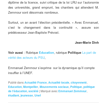
diplôme de la licence, suivi critique de la loi LRU sur l’autonomie
des universités, grand emprunt, les chantiers qui attendent M.
Zemmour sont désormais nombreux.
Surtout, un an avant l’élection présidentielle. « Avec Emmanuel,
c’est le changement dans la continuité », assure son
prédécesseur Jean-Baptiste Prévost.
Jean-Marie Dinh
Voir aussi
: Rubrique
Education
, rubrique
Politique
La part de
vérité des acteurs du PSU
,
Emmanuel Zemmour s’exprime sur la dynamique qu’il compte
insuffler à l’UNEF.
Publié dans
Actualité France
,
Actualité locale
,
citoyenneté
,
Education
,
Montpellier
,
Mouvements sociaux
,
Politique
,
politique
de l'éducation
,
société
|
Marqué avec
Emmanuel Zemmour
,
étudiant
,
jeunesse
,
Unef