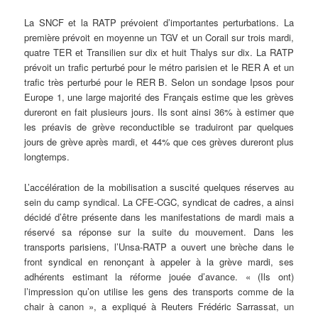
La SNCF et la RATP prévoient d’importantes perturbations. La
première prévoit en moyenne un TGV et un Corail sur trois mardi,
quatre TER et Transilien sur dix et huit Thalys sur dix. La RATP
prévoit un trafic perturbé pour le métro parisien et le RER A et un
trafic très perturbé pour le RER B. Selon un sondage Ipsos pour
Europe 1, une large majorité des Français estime que les grèves
dureront en fait plusieurs jours. Ils sont ainsi 36% à estimer que
les préavis de grève reconductible se traduiront par quelques
jours de grève après mardi, et 44% que ces grèves dureront plus
longtemps.
L’accélération de la mobilisation a suscité quelques réserves au
sein du camp syndical. La CFE-CGC, syndicat de cadres, a ainsi
décidé d’être présente dans les manifestations de mardi mais a
réservé sa réponse sur la suite du mouvement. Dans les
transports parisiens, l’Unsa-RATP a ouvert une brèche dans le
front syndical en renonçant à appeler à la grève mardi, ses
adhérents estimant la réforme jouée d’avance. « (Ils ont)
l’impression qu’on utilise les gens des transports comme de la
chair à canon », a expliqué à Reuters Frédéric Sarrassat, un