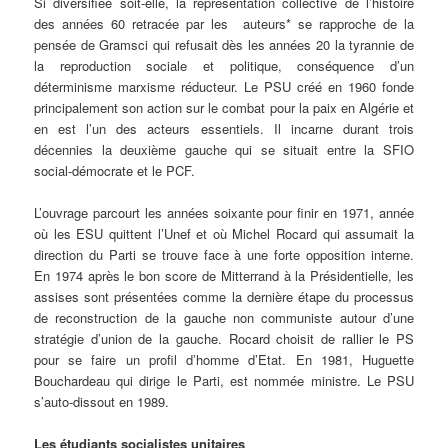
Si diversifiée soit-elle, la représentation collective de l’histoire
des années 60 retracée par les auteurs* se rapproche de la
pensée de Gramsci qui refusait dès les années 20 la tyrannie de
la reproduction sociale et politique, conséquence d’un
déterminisme marxisme réducteur. Le PSU créé en 1960 fonde
principalement son action sur le combat pour la paix en Algérie et
en est l’un des acteurs essentiels. Il incarne durant trois
décennies la deuxième gauche qui se situait entre la SFIO
social-démocrate et le PCF.
L’ouvrage parcourt les années soixante pour finir en 1971, année
où les ESU quittent l’Unef et où Michel Rocard qui assumait la
direction du Parti se trouve face à une forte opposition interne.
En 1974 après le bon score de Mitterrand à la Présidentielle, les
assises sont présentées comme la dernière étape du processus
de reconstruction de la gauche non communiste autour d’une
stratégie d’union de la gauche. Rocard choisit de rallier le PS
pour se faire un profil d’homme d’Etat. En 1981, Huguette
Bouchardeau qui dirige le Parti, est nommée ministre. Le PSU
s’auto-dissout en 1989.
Les étudiants socialistes unitaires