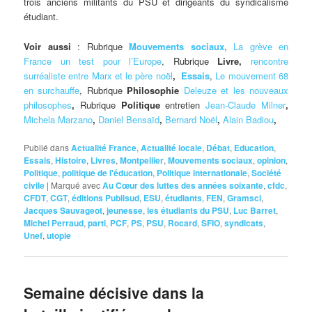
trois anciens militants du PSU et dirigeants du syndicalisme
étudiant.
Voir aussi
: Rubrique
Mouvements sociaux
,
La grève en
France un test pour l’Europe
, Rubrique
Livre,
rencontre
surréaliste entre Marx et le père noël
,
Essais
,
Le mouvement 68
en surchauffe
, Rubrique
Philosophie
Deleuze et les nouveaux
philosophes
,
Rubrique
Politique
entretien
Jean-Claude Milner
,
Michela Marzano
,
Daniel Bensaïd
,
Bernard Noël
,
Alain Badiou
,
Publié dans
Actualité France
,
Actualité locale
,
Débat
,
Education
,
Essais
,
Histoire
,
Livres
,
Montpellier
,
Mouvements sociaux
,
opinion
,
Politique
,
politique de l'éducation
,
Politique internationale
,
Société
civile
|
Marqué avec
Au Cœur des luttes des années soixante
,
cfdc
,
CFDT
,
CGT
,
éditions Publisud
,
ESU
,
étudiants
,
FEN
,
Gramsci
,
Jacques Sauvageot
,
jeunesse
,
les étudiants du PSU
,
Luc Barret
,
Michel Perraud
,
parti
,
PCF
,
PS
,
PSU
,
Rocard
,
SFIO
,
syndicats
,
Unef
,
utopie
Semaine décisive dans la