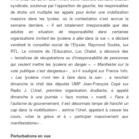
syndicale, soutenue par l’opposition de gauche, les responsables
de droite ont multiplié les appels pour éviter une mobilisation
massive dans les lycées, où la contestation s’est accrue la
semaine dernière. «
Il est totalement irresponsable que des
adultes en situation de responsabilité dans certaines
organisations invitent les lycéens à aller dans la rue »,
a déclaré
vendredi le conseiller social de l’Elysée, Raymond Soubie, sur
RTL. Le ministre de l’Education, Luc Chatel, a dénoncé des
«
tentatives de récupérations ou d’irresponsabilité de personnes
qui veulent mettre les lycéens en danger ». « Manifester sur la
voie publique c’est dangereux
« , a-t-il souligné sur France Info.
«
Les lycéens n’ont rien à faire dans la rue
« , a renchéri
dimanche le chef des députés UMP Jean-François Copé sur
Radio J. L’Unef, première organisation étudiante, a appelé
dimanche à une journée « facs mortes » mardi. «
Face à
l’autisme du gouvernement, il est désormais temps de franchir un
cap dans la mobilisation
« , estime l’Unef, appelant à cesser les
cours, voter la grève et à «
participer massivement aux
manifestations
« .
Perturbations en vue