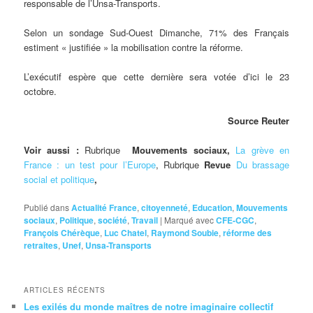
responsable de l’Unsa-Transports.
Selon un sondage Sud-Ouest Dimanche, 71% des Français
estiment « justifiée » la mobilisation contre la réforme.
L’exécutif espère que cette dernière sera votée d’ici le 23
octobre.
Source Reuter
Voir aussi :
Rubrique
Mouvements sociaux,
La grève en
France : un test pour l’Europe
, Rubrique
Revue
Du brassage
social et politique
,
Publié dans
Actualité France
,
citoyenneté
,
Education
,
Mouvements
sociaux
,
Politique
,
société
,
Travail
|
Marqué avec
CFE-CGC
,
François Chérèque
,
Luc Chatel
,
Raymond Soubie
,
réforme des
retraites
,
Unef
,
Unsa-Transports
ARTICLES RÉCENTS
Les exilés du monde maîtres de notre imaginaire collectif