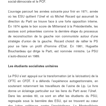
social-démocrate et le PCF.
L’ouvrage parcourt les années soixante pour finir en 1971, année
où les ESU quittent l’Unef et où Michel Rocard qui assumait la
direction du Parti se trouve face à une forte opposition interne.
En 1974 après le bon score de Mitterrand à la Présidentielle, les
assises sont présentées comme la dernière étape du processus
de reconstruction de la gauche non communiste autour d’une
stratégie d’union de la gauche. Rocard choisit de rallier le PS
pour se faire un profil d’homme d’Etat. En 1981, Huguette
Bouchardeau qui dirige le Parti, est nommée ministre. Le PSU
s’auto-dissout en 1989.
Les étudiants socialistes unitaires
Le PSU s’est appuyé sur la transformation (et la laïcisation) de la
CFTC en CFDT. Il a défendu l’expérience autogestionnaire, en
soutenant notamment les travailleurs de l’usine de Lip. Le livre
donne un éclairage particulier sur les liens du Parti avec l’Unef.
Dans les années 60, ce sont en effet les étudiants du PSU,
regroupés sous la bannière des ESU, qui se trouvent au cœur
des luttes politiques contre l’impérialisme. Le Montpelliérain