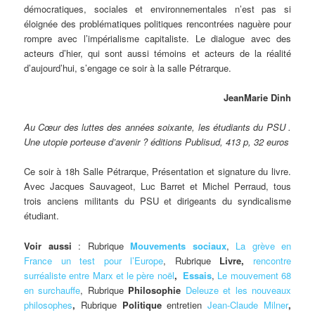
démocratiques, sociales et environnementales n’est pas si
éloignée des problématiques politiques rencontrées naguère pour
rompre avec l’impérialisme capitaliste. Le dialogue avec des
acteurs d’hier, qui sont aussi témoins et acteurs de la réalité
d’aujourd’hui, s’engage ce soir à la salle Pétrarque.
JeanMarie Dinh
Au Cœur des luttes des années soixante, les étudiants du PSU .
Une utopie porteuse d’avenir ? éditions Publisud, 413 p, 32 euros
Ce soir à 18h Salle Pétrarque, Présentation et signature du livre.
Avec Jacques Sauvageot, Luc Barret et Michel Perraud, tous
trois anciens militants du PSU et dirigeants du syndicalisme
étudiant.
Voir aussi
: Rubrique
Mouvements sociaux
,
La grève en
France un test pour l’Europe
, Rubrique
Livre,
rencontre
surréaliste entre Marx et le père noël
,
Essais
,
Le mouvement 68
en surchauffe
, Rubrique
Philosophie
Deleuze et les nouveaux
philosophes
,
Rubrique
Politique
entretien
Jean-Claude Milner
,