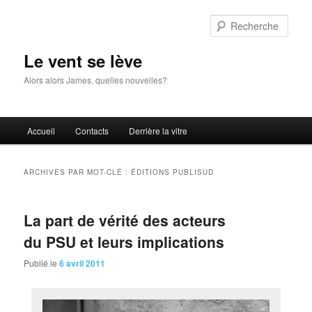
Aller
Aller
au
au
Rech
contenu
contenu
principal
secondaire
Le vent se lève
Alors alors James, quelles nouvelles?
Menu
Accueil
Contacts
Derrière la vitre
principal
ARCHIVES PAR MOT-CLÉ :
ÉDITIONS PUBLISUD
La part de vérité des acteurs
du PSU et leurs implications
Publié le
6 avril 2011