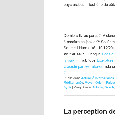
pays arabes, il faut être du côt
Derniers livres parus?: Violence 
à paraître en janvier?: Soufism
Source L’Humanité : 10/12/20
Voir aussi :
Rubrique
Poésie
la paix »
, rubrique
Littérature
Obsédé par les ratures
, rubri
?
,
Publié dans
Actualité internationale
Méditerranée
,
Moyen-Orient
,
Pales
Syrie
|
Marqué avec
Adonis
,
Daech
La perception d