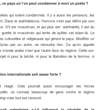
é, ce pays où l’on peut condamner à mort un poète ?
oètes qui soient condamnés. Il y a aussi les penseurs, les
rt. Dans le wahhabisme, l’homme n’est pas défini par son
. S’il est musulman, et qui plus est wahhabite, il est du
guette le musulman qui tente de quitter cet islam-là. Le
s culturelles et religieuses qui gèrent le pays. Modifier un
tyran par un autre, ne résoudra rien. Ce qu’on appelle
le monde arabe n’est que l’autre face du régime. Cette soi-
jet ni pour la laïcité, ni pour la libération de la femme, ni
ion internationale soit assez forte ?
réagir. Cela pourrait aussi encourager les forces
oudite. Je connais beaucoup de gens contre le régime
blog mais tout est censuré.
oit palestinien a-t-il influencé la sévérité de la