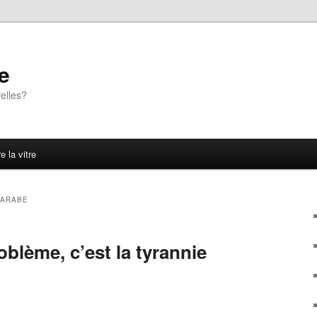
e
elles?
e la vitre
 ARABE
oblème, c’est la tyrannie