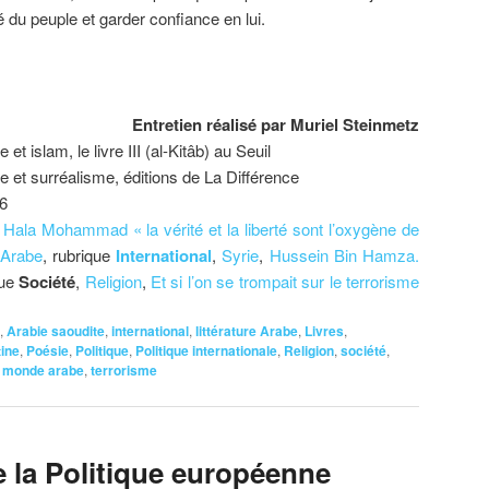
é du peuple et garder confiance en lui.
Entretien réalisé par Muriel Steinmetz
et islam, le livre III (al-Kitâb) au Seuil
e et surréalisme, éditions de La Différence
16
,
Hala Mohammad « la vérité et la liberté sont l’oxygène de
 Arabe
, rubrique
International
,
Syrie
,
Hussein Bin Hamza.
que
Société
,
Religion
,
Et si l’on se trompait sur le terrorisme
,
Arabie saoudite
,
international
,
littérature Arabe
,
Livres
,
tine
,
Poésie
,
Politique
,
Politique internationale
,
Religion
,
société
,
,
monde arabe
,
terrorisme
e la Politique européenne