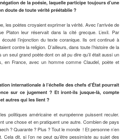
 négation de la poésie, laquelle participe toujours d’une
en doute de toute vérité préétablie ?
, les poètes croyaient exprimer la vérité. Avec l’arrivée de
que Platon leur réservait dans la cité grecque. L’exil. Par
écouté l’injonction du texte coranique. Ils ont continué à
aient contre la religion. D’ailleurs, dans toute l’histoire de la
un seul grand poète dont on ait pu dire qu’il était aussi un
as, en France, avec un homme comme Claudel, poète et
ion internationale à l’échelle des chefs d’État pourrait
nce sur ce jugement ? Et iront-ils jusque-là, compte
t autres qui les lient ?
es politiques américaine et européenne puissent reculer.
sent une chose et en pratiquent une autre. Combien de pays
Daech ? Quarante ? Plus ? Tout le monde ! Et personne n’en
t. Cela dit, si l’on ne peut qu’être pessimiste au sujet des