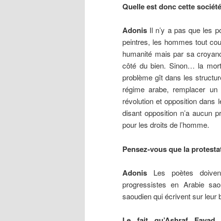
Quelle est donc cette sociét
Adonis
Il n’y a pas que les p
peintres, les hommes tout cou
humanité mais par sa croyance
côté du bien. Sinon… la mort 
problème gît dans les structure
régime arabe, remplacer un 
révolution et opposition dans 
disant opposition n’a aucun pro
pour les droits de l’homme.
Pensez-vous que la protestat
Adonis
Les poètes doivent 
progressistes en Arabie sa
saoudien qui écrivent sur leur 
Le fait qu’Ashraf Fayad s