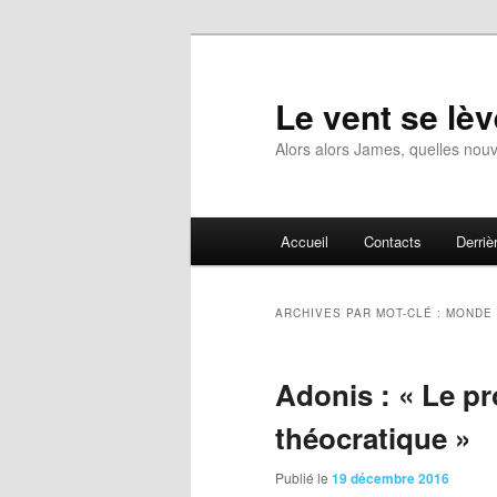
Aller
Aller
au
au
contenu
contenu
Le vent se lèv
principal
secondaire
Alors alors James, quelles nouv
Menu
Accueil
Contacts
Derrièr
principal
ARCHIVES PAR MOT-CLÉ :
MONDE
Adonis : « Le pr
théocratique »
Publié le
19 décembre 2016