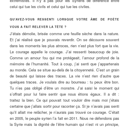
extrémistes. Il n’y a pas pour les Syriens de différence entre
celui qui tue les civils et celui qui tue les civiles.
QU’AVEZ-VOUS RESSENTI LORSQUE VOTRE ÂME DE POÈTE
VOUS A FAIT RELEVER LA TÊTE ?
J’étais démolie, brisée comme une feuille sèche dans la nature.
Et j’ai réalisé que je pouvais reverdir. On se découvre souvent
dans les moments les plus atroces, rien n’est plus fort que la vie.
Le courage appelle le courage. J’ai ressenti beaucoup de joie.
Comme un amour fou qui me protégeait, l’amour profond de la
mémoire de l’humanité. Tout à coup, j’ai senti que j’appartenais
au monde. Cela se situe au-delà de la citoyenneté. C’est un grain
de beauté qui laisse des traces. La vie n’est rien d’autre que
quelques traces. Je voulais dire au bourreau : tu peux être bon.
Tu n’es pas obligé d’être un monstre. J’ai saisi le moment qui
s’offrait pour lui faire sentir que nous étions égaux. Il a dit :
traitez la bien. Ce qui pouvait tout vouloir dire mais moi j’étais
certaine que j’allais sortir pour raconter ça. Si je n’avais pas senti
qu’il allait me relâcher, je n’aurais pas trouvé ce courage. C’était
en 2005, le peuple syrien l’a fait en 2011. Nous ne défendons pas
la Syrie mais la dignité de l’être humain qui n’est ni un principe,