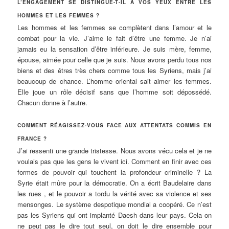
L’ENGAGEMENT SE DISTINGUE-T-IL À VOS YEUX ENTRE LES
HOMMES ET LES FEMMES ?
Les hommes et les femmes se complètent dans l’amour et le
combat pour la vie. J’aime le fait d’être une femme. Je n’ai
jamais eu la sensation d’être inférieure. Je suis mère, femme,
épouse, aimée pour celle que je suis. Nous avons perdu tous nos
biens et des êtres très chers comme tous les Syriens, mais j’ai
beaucoup de chance. L’homme oriental sait aimer les femmes.
Elle joue un rôle décisif sans que l’homme soit dépossédé.
Chacun donne à l’autre.
COMMENT RÉAGISSEZ-VOUS FACE AUX ATTENTATS COMMIS EN
FRANCE ?
J’ai ressenti une grande tristesse. Nous avons vécu cela et je ne
voulais pas que les gens le vivent ici. Comment en finir avec ces
formes de pouvoir qui touchent la profondeur criminelle ? La
Syrie était mûre pour la démocratie. On a écrit Baudelaire dans
les rues , et le pouvoir a tordu la vérité avec sa violence et ses
mensonges. Le système despotique mondial a coopéré. Ce n’est
pas les Syriens qui ont implanté Daesh dans leur pays. Cela on
ne peut pas le dire tout seul, on doit le dire ensemble pour