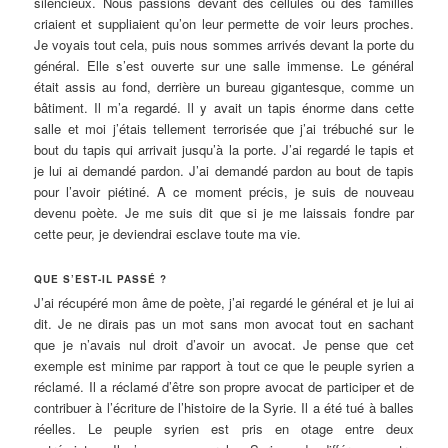
silencieux. Nous passions devant des cellules où des familles
criaient et suppliaient qu’on leur permette de voir leurs proches.
Je voyais tout cela, puis nous sommes arrivés devant la porte du
général. Elle s’est ouverte sur une salle immense. Le général
était assis au fond, derrière un bureau gigantesque, comme un
bâtiment. Il m’a regardé. Il y avait un tapis énorme dans cette
salle et moi j’étais tellement terrorisée que j’ai trébuché sur le
bout du tapis qui arrivait jusqu’à la porte. J’ai regardé le tapis et
je lui ai demandé pardon. J’ai demandé pardon au bout de tapis
pour l’avoir piétiné. A ce moment précis, je suis de nouveau
devenu poète. Je me suis dit que si je me laissais fondre par
cette peur, je deviendrai esclave toute ma vie.
QUE S’EST-IL PASSÉ ?
J’ai récupéré mon âme de poète, j’ai regardé le général et je lui ai
dit. Je ne dirais pas un mot sans mon avocat tout en sachant
que je n’avais nul droit d’avoir un avocat. Je pense que cet
exemple est minime par rapport à tout ce que le peuple syrien a
réclamé. Il a réclamé d’être son propre avocat de participer et de
contribuer à l’écriture de l’histoire de la Syrie. Il a été tué à balles
réelles. Le peuple syrien est pris en otage entre deux