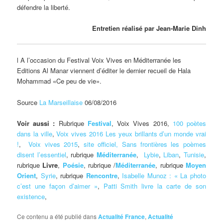
défendre la liberté.
Entretien réalisé par Jean-Marie Dinh
l A l’occasion du Festival Voix Vives en Méditerranée les
Editions Al Manar viennent d’éditer le dernier recueil de Hala
Mohammad «Ce peu de vie».
Source
La Marseillaise
06/08/2016
Voir aussi :
Rubrique
Festival
, Voix Vives 2016,
100 poètes
dans la ville
,
Voix vives 2016 Les yeux brillants d’un monde vrai
!
,
Voix vives 2015
,
site officiel,
Sans frontières les poèmes
disent l’essentiel
, rubrique
Méditerranée
,
Lybie
,
Liban
,
Tunisie
,
rubrique
Livre
,
Poésie
, rubrique /
Méditerranée
, rubrique
Moyen
Orient
,
Syrie
, rubrique
Rencontre
,
Isabelle Munoz : « La photo
c’est une façon d’aimer »
,
Patti Smith livre la carte de son
existence
,
Ce contenu a été publié dans
Actualité France
,
Actualité