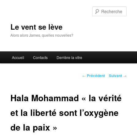
Aller
au
Rech
contenu
principal
Le vent se lève
Alors alors James, quelles nouvelles?
Menu
Accueil
Contacts
Derrière la vitre
principal
Navigation
←
Précédent
Suivant
→
des
articles
Hala Mohammad « la vérité
et la liberté sont l’oxygène
de la paix »