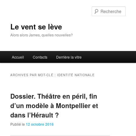
Aller
Aller
au
au
Rech
contenu
contenu
principal
secondaire
Le vent se lève
Alors alors James, quelles nouvelles?
Menu
Accueil
Contacts
Derrière la vitre
principal
ARCHIVES PAR MOT-CLÉ :
IDENTITÉ NATIONALE
Dossier. Théâtre en péril, fin
d’un modèle à Montpellier et
dans l’Hérault ?
Publié le
12 octobre 2016