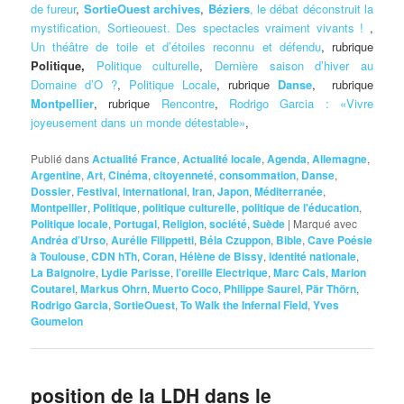
de fureur
,
SortieOuest archives
,
Béziers
, le débat déconstruit la
mystification,
Sortieouest. Des spectacles vraiment vivants !
,
Un théâtre de toile et d’étoiles reconnu et défendu
, rubrique
Politique,
Politique culturelle
,
Dernière saison d’hiver au
Domaine d’O ?
,
Politique Locale
, rubrique
Danse
, rubrique
Montpellier
, rubrique
Rencontre
,
Rodrigo Garcia : «Vivre
joyeusement dans un monde détestable»
,
Publié dans
Actualité France
,
Actualité locale
,
Agenda
,
Allemagne
,
Argentine
,
Art
,
Cinéma
,
citoyenneté
,
consommation
,
Danse
,
Dossier
,
Festival
,
international
,
Iran
,
Japon
,
Méditerranée
,
Montpellier
,
Politique
,
politique culturelle
,
politique de l'éducation
,
Politique locale
,
Portugal
,
Religion
,
société
,
Suède
|
Marqué avec
Andréa d’Urso
,
Aurélie Filippetti
,
Béla Czuppon
,
Bible
,
Cave Poésie
à Toulouse
,
CDN hTh
,
Coran
,
Hélène de Bissy
,
identité nationale
,
La Baignoire
,
Lydie Parisse
,
l’oreille Electrique
,
Marc Cals
,
Marion
Coutarel
,
Markus Ohrn
,
Muerto Coco
,
Philippe Saurel
,
Pär Thörn
,
Rodrigo Garcia
,
SortieOuest
,
To Walk the Infernal Field
,
Yves
Goumelon
position de la LDH dans le