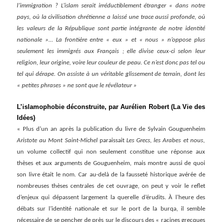
l’immigration ? L’islam serait irréductiblement étranger « dans notre
pays, où la civilisation chrétienne a laissé une trace aussi profonde, où
les valeurs de la République sont partie intégrante de notre identité
nationale »… La frontière entre « eux » et « nous » n’oppose plus
seulement les immigrés aux Français ; elle divise ceux-ci selon leur
religion, leur origine, voire leur couleur de peau. Ce n’est donc pas tel ou
tel qui dérape. On assiste à un véritable glissement de terrain, dont les
« petites phrases » ne sont que le révélateur »
L’islamophobie déconstruite, par
Aurélien Robert
(La Vie des
Idées)
« Plus d’un an après la publication du livre de Sylvain Gouguenheim
Aristote au Mont Saint-Michel
paraissait
Les Grecs, les Arabes et nous
,
un volume collectif qui non seulement constitue une réponse aux
thèses et aux arguments de Gouguenheim, mais montre aussi de quoi
son livre était le nom. Car au-delà de la fausseté historique avérée de
nombreuses thèses centrales de cet ouvrage, on peut y voir le reflet
d’enjeux qui dépassent largement la querelle d’érudits. À l’heure des
débats sur l’identité nationale et sur le port de la burqa, il semble
nécessaire de se pencher de près sur le discours des « racines grecques