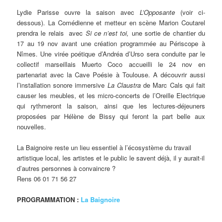
Lydie Parisse ouvre la saison avec
L’Opposante
(voir ci-
dessous). La Comédienne et metteur en scène Marion Coutarel
prendra le relais avec
Si ce n’est toi,
une sortie de chantier du
17 au 19 nov avant une création programmée au Périscope à
Nîmes. Une virée poétique d’Andréa d’Urso sera conduite par le
collectif marseillais Muerto Coco accueilli le 24 nov en
partenariat avec la Cave Poésie à Toulouse. A découvrir aussi
l’installation sonore immersive
La Claustra
de Marc Cals qui fait
causer les meubles, et les micro-concerts de l’Oreille Electrique
qui rythmeront la saison, ainsi que les lectures-déjeuners
proposées par Hélène de Bissy qui feront la part belle aux
nouvelles.
La Baignoire reste un lieu essentiel à l’écosystème du travail
artistique local, les artistes et le public le savent déjà, il y aurait-il
d’autres personnes à convaincre ?
Rens 06 01 71 56 27
PROGRAMMATION :
La Baignoire