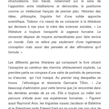
structuralisme. Son travail, notamment sur le sens de
l’opposition entre totalitarisme et démocratie, le positionne
comme un intellectuel français de premier plan. Historien des
idées, philosophe, linguiste fort d’une solide approche
scientifique, Todorov n’a cessé de se consacrer à la littérature
qui demeure à ses yeux la mère des sciences sociales.
« La
littérature a toujours transporté la sagesse humaine
.
Le
romancier dispose de moyens extraordinaires pour faire revivre
un monde. Cela ne relève pas seulement d’une ingénieuse
conception mais aussi des pensées et des affirmations qu’il
formule.
»
Les différents genres littéraires qui composent le livre situent
l’essayiste au carrefour des chemins ultérieurement explorés. La
première partie se compose d’une série de portraits de personnes
ou d’œuvres qui l’ont marqué. Au premier rang desquelles se
trouve l’ethnologue et résistante Germaine Tillion. «
J’ai
beaucoup d’admiration pour cette femme que j’ai rencontrée dans
les dernières années de sa vie. Elle a toujours su mêler son
parcours d’étude avec ses expériences humaines
. » Figurent
aussi Raymond Aron, les linguistes russes Jacobson et Bahktine
et le Palestinien exilé Edward Said qui ne voyait pas non plus de