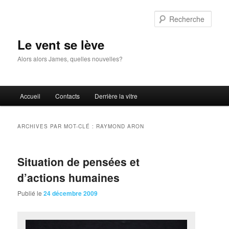
Aller
Aller
au
au
Rech
contenu
contenu
principal
secondaire
Le vent se lève
Alors alors James, quelles nouvelles?
Menu
Accueil
Contacts
Derrière la vitre
principal
ARCHIVES PAR MOT-CLÉ :
RAYMOND ARON
Situation de pensées et
d’actions humaines
Publié le
24 décembre 2009