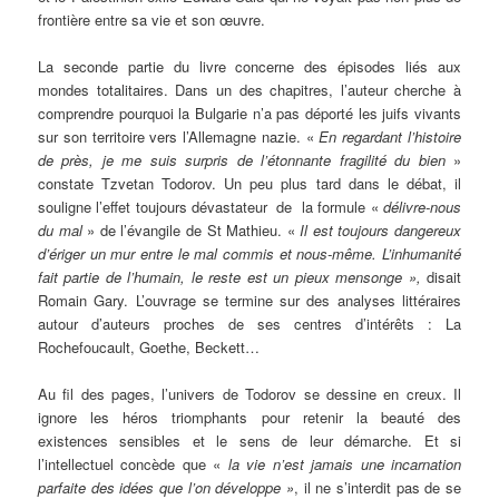
frontière entre sa vie et son œuvre.
La seconde partie du livre concerne des épisodes liés aux
mondes totalitaires. Dans un des chapitres, l’auteur cherche à
comprendre pourquoi la Bulgarie n’a pas déporté les juifs vivants
sur son territoire vers l’Allemagne nazie. «
En regardant l’histoire
de près, je me suis surpris de l’étonnante fragilité du bien
»
constate Tzvetan Todorov. Un peu plus tard dans le débat, il
souligne l’effet toujours dévastateur de la formule «
délivre-nous
du mal
» de l’évangile de St Mathieu. «
Il est toujours dangereux
d’ériger un mur entre le mal commis et nous-même. L’inhumanité
fait partie de l’humain, le reste est un pieux mensonge »,
disait
Romain Gary. L’ouvrage se termine sur des analyses littéraires
autour d’auteurs proches de ses centres d’intérêts : La
Rochefoucault, Goethe, Beckett…
Au fil des pages, l’univers de Todorov se dessine en creux. Il
ignore les héros triomphants pour retenir la beauté des
existences sensibles et le sens de leur démarche. Et si
l’intellectuel concède que «
la vie n’est jamais une incarnation
parfaite des idées que l’on développe »
, il ne s’interdit pas de se