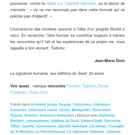
prononcer, contre le
débat sur l’identité nationale
, ou le devoir de
mémoire : «
Je ne me reconnais pas dans cette formule qui ne
précise pas d’objectif.
»
L’humanisme des lumières associé à l’idée d’un progrès illimité a
vécu. En revanche, l’être humain se constitue toujours à travers
les rencontres qu’il fait et les expériences de sa propre vie, nous
rappelle à bon escient Todorov.
Jean-Marie Dinh
La signature humaine, aux éditions du Seuil, 23 euros
Voir aussi
: rubrique
rencontre
Tzvetan Todorov
,
Daniel
Friedman
,
Rolan Gori
,
Publié dans
Actualité locale
,
Essais
,
Littérature
,
Littérature
française
,
Littérature russe
,
Livres
,
Montpellier
,
Rencontre
,
Russie
,
Science
,
Sciences Humaines
|
Marqué avec
Bahktine
,
Beckett
,
communisme
,
éditions du Seuil
,
Edward Said
,
Germaine
Tillion
,
Goethe
,
humanisme
,
identité nationale
,
Jacobson
,
l'évangile
de St Mathieu
,
La Rochefoucault
,
La signature humaine
,
nazisme
,