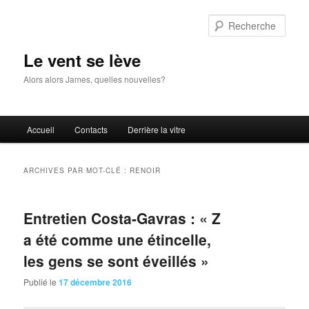
Aller
Aller
au
au
Rech
contenu
contenu
principal
secondaire
Le vent se lève
Alors alors James, quelles nouvelles?
Menu
Accueil
Contacts
Derrière la vitre
principal
ARCHIVES PAR MOT-CLÉ :
RENOIR
Entretien Costa-Gavras : « Z
a été comme une étincelle,
les gens se sont éveillés »
Publié le
17 décembre 2016