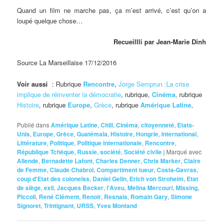
Quand un film ne marche pas, ça m’est arrivé, c’est qu’on a
loupé quelque chose…
Recueillli par Jean-Marie Dinh
Source La Marseillaise 17/12/2016
Voir aussi
: Rubrique
Rencontre
,
Jorge Semprun :La crise
implique de réinventer la démocratie
, rubrique,
Cinéma
, rubrique
Histoire
, rubrique
Europe
,
Grèce
, rubrique
Amérique Latine
,
Publié dans
Amérique Latine
,
Chili
,
Cinéma
,
citoyenneté
,
Etats-
Unis
,
Europe
,
Grèce
,
Guatémala
,
Histoire
,
Hongrie
,
international
,
Littérature
,
Politique
,
Politique internationale
,
Rencontre
,
République Tchèque
,
Russie
,
société
,
Société civile
|
Marqué avec
Allende
,
Bernadette Lafont
,
Charles Denner
,
Chris Marker
,
Claire
de Femme
,
Claude Chabrol
,
Compartiment tueur
,
Costa-Gavras
,
coup d'Etat des colonelss
,
Daniel Gelin
,
Erich von Stroheim
,
Etat
de siège
,
exil
,
Jacques Becker
,
l'Aveu
,
Melina Mercouri
,
Missing
,
Piccoli
,
René Clément
,
Renoir
,
Resnais
,
Romain Gary
,
Simone
Signoret
,
Trintignant
,
URSS
,
Yves Montand