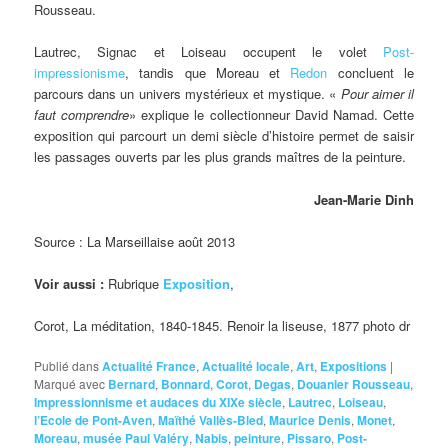
Rousseau.
Lautrec, Signac et Loiseau occupent le volet
Post-
impressionisme
, tandis que Moreau et
Redon
concluent le
parcours dans un univers mystérieux et mystique. «
Pour aimer il
faut comprendre
» explique le collectionneur David Namad. Cette
exposition qui parcourt un demi siècle d’histoire permet de saisir
les passages ouverts par les plus grands maîtres de la peinture.
Jean-Marie Dinh
Source : La Marseillaise août 2013
Voir aussi :
Rubrique
Exposition
,
Corot, La méditation, 1840-1845. Renoir la liseuse, 1877 photo dr
Publié dans
Actualité France
,
Actualité locale
,
Art
,
Expositions
|
Marqué avec
Bernard
,
Bonnard
,
Corot
,
Degas
,
Douanier Rousseau
,
Impressionnisme et audaces du XIXe siècle
,
Lautrec
,
Loiseau
,
l’Ecole de Pont-Aven
,
Maïthé Vallès-Bled
,
Maurice Denis
,
Monet
,
Moreau
,
musée Paul Valéry
,
Nabis
,
peinture
,
Pissaro
,
Post-