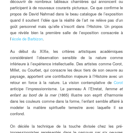
découvrir de nombreux tableaux charnières qui annoncent ou
participent à de nouveaux courants picturaux. Ce que confirme le
propos de David Nahmad dans le beau catalogue de l’exposition
quand il soutient l’idée que la réalité de l’art ne relève pas d’un
goût personnel mais qu’elle s’inscrit dans l’Histoire. Un propos
que révèle bien la première salle de l’exposition consacrée à
l
’école de Barbizon
.
Au début du XIXe, les critères artistiques académiques
considéraient l’observation sensible de la nature comme
inférieure à l’expérience intellectuelle. Des artistes comme Corot,
Millet, ou Courbet, qui consacre les deux tiers de son oeuvre au
paysage, apportent une contribution majeure à l’Histoire avec un
retour en force à la nature. La vision contemplative de
Corot
anticipe l’impressionnisme. Le panneau A l’Etretat,
femme et
enfant au bord de la mer
(1865) illustre son esprit d’harmonie
dans les couleurs comme dans la forme, l’enfant semble affairé à
modeler la matière spirituelle terrestre avec laquelle il se
confond.
On décèle la technique de la touche divisée chez les pré-
impressionnistes représentés dans le parcours par six oeuvres