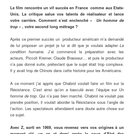
Le film rencontre un vif succès en France comme aux Etats-
Unis. La critique salue vos talents de réalisateur et lance
votre carrière. Comment s’est enclenché «
Un homme de
trop
« , votre second long métrage ?
Après ce premier succès un producteur américain m’a demandé
de lui proposer un projet je lui ai dit que je voulais adapter
La
condition humaine
. J’ai commencé la préparation avec les
acteurs, Piccoli Kremer, Claude Brasseur… et puis le producteur
n’a pas donné suite, prétextant que le sujet était trop complexe.
Il y avait trop de Chinois dans cette histoire pour les Américains.
A ce moment j’ai appris que Chabrol voulait faire un film sur la
Résistance. C’est ainsi qu’on a basculé avec l’équipe sur
Un
homme de trop
. Qui n’a pas bien marché. Chabrol ne voulait pas
prendre position, il voulait aborder la Résistance sous l’angle de
l’action. Les spectateurs attendaient sans doute autre chose sur
ce sujet.
Avec Z, sorti en 1969, vous revenez vers vos origines à un
moment clé, un an et demi après le coup d’Etat des