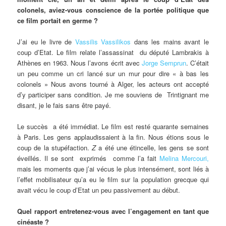
colonels, aviez-vous conscience de la portée politique que
ce film portait en germe ?
J’ai eu le livre de
Vassilis Vassilikos
dans les mains avant le
coup d’Etat. Le film relate l’assassinat du député Lambrakis à
Athènes en 1963. Nous l’avons écrit avec
Jorge Semprun
. C’était
un peu comme un cri lancé sur un mur pour dire « à bas les
colonels » Nous avons tourné à Alger, les acteurs ont accepté
d’y participer sans condition. Je me souviens de Trintignant me
disant, je le fais sans être payé.
Le succès a été immédiat. Le film est resté quarante semaines
à Paris. Les gens applaudissaient à la fin. Nous étions sous le
coup de la stupéfaction.
Z
a été une étincelle, les gens se sont
éveillés. Il se sont exprimés comme l’a fait
Melina Mercouri,
mais les moments que j’ai vécus le plus intensément, sont liés à
l’effet mobilisateur qu’a eu le film sur la population grecque qui
avait vécu le coup d’Etat un peu passivement au début.
Quel rapport entretenez-vous avec l’engagement en tant que
cinéaste ?