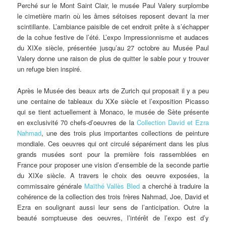
Perché sur le Mont Saint Clair, le musée Paul Valery surplombe
le cimetière marin où les âmes sétoises reposent devant la mer
scintillante. L’ambiance paisible de cet endroit prête à s’échapper
de la cohue festive de l’été. L’expo Impressionnisme et audaces
du XIXe siècle, présentée jusqu’au 27 octobre au Musée Paul
Valery donne une raison de plus de quitter le sable pour y trouver
un refuge bien inspiré.
Après le Musée des beaux arts de Zurich qui proposait il y a peu
une centaine de tableaux du XXe siècle et l’exposition Picasso
qui se tient actuellement à Monaco, le musée de Sète présente
en exclusivité 70 chefs-d’oeuvres de la
Collection David et Ezra
Nahmad
, une des trois plus importantes collections de peinture
mondiale. Ces oeuvres qui ont circulé séparément dans les plus
grands musées sont pour la première fois rassemblées en
France pour proposer une vision d’ensemble de la seconde partie
du XIXe siècle. A travers le choix des oeuvre exposées, la
commissaire générale
Maïthé Vallès Bled
a cherché à traduire la
cohérence de la collection des trois frères Nahmad, Joe, David et
Ezra en soulignant aussi leur sens de l’anticipation. Outre la
beauté somptueuse des oeuvres, l’intérêt de l’expo est d’y