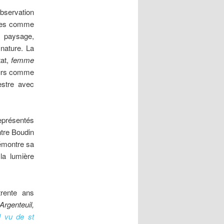
bservation
istes comme
u paysage,
 nature. La
tat,
femme
leurs comme
restre avec
eprésentés
ntre Boudin
émontre sa
la lumière
rente ans
Argenteuil,
l vu de st