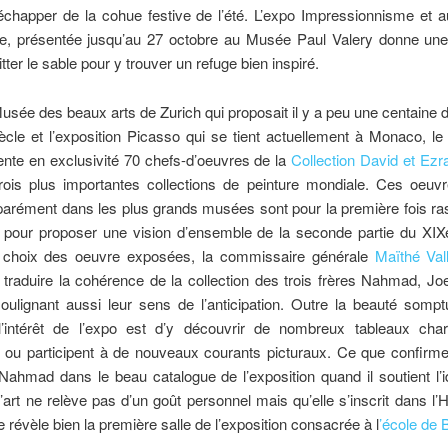
’échapper de la cohue festive de l’été. L’expo Impressionnisme et 
le, présentée jusqu’au 27 octobre au Musée Paul Valery donne une
tter le sable pour y trouver un refuge bien inspiré.
usée des beaux arts de Zurich qui proposait il y a peu une centaine 
ècle et l’exposition Picasso qui se tient actuellement à Monaco, l
nte en exclusivité 70 chefs-d’oeuvres de la
Collection David et E
rois plus importantes collections de peinture mondiale. Ces oeuvr
éparément dans les plus grands musées sont pour la première fois r
 pour proposer une vision d’ensemble de la seconde partie du XIXe
e choix des oeuvre exposées, la commissaire générale
Maïthé Val
traduire la cohérence de la collection des trois frères Nahmad, Jo
oulignant aussi leur sens de l’anticipation. Outre la beauté somp
l’intérêt de l’expo est d’y découvrir de nombreux tableaux char
 ou participent à de nouveaux courants picturaux. Ce que confirme
ahmad dans le beau catalogue de l’exposition quand il soutient l’
 l’art ne relève pas d’un goût personnel mais qu’elle s’inscrit dans l’H
 révèle bien la première salle de l’exposition consacrée à l
’école de 