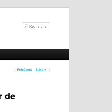
Recherche
Navigation
←
Précédent
Suivant
→
des
articles
r de