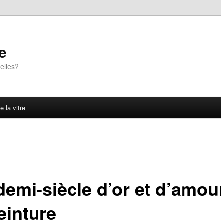
e
elles?
e la vitre
demi-siècle d’or et d’amou
einture