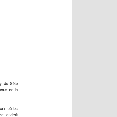
ry de Sète
ssus de la
arin où les
et endroit