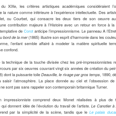
du XIXe, les critères artistiques académiques considéraient l’o
e la nature comme inférieure à l’expérience intellectuelle. Des art
llet, ou Courbet, qui consacre les deux tiers de son oeuvre a
une contribution majeure à l’Histoire avec un retour en force à la
ntemplative de
Corot
anticipe l’impressionnisme. Le panneau A l’Etre
au bord de la mer
(1865) illustre son esprit d’harmonie dans les cou
rme, l’enfant semble affairé à modeler la matière spirituelle ter
 se confond.
 la technique de la touche divisée chez les pré-impressionnistes r
rcours par six oeuvres couvrant vingt six années de création du pei
) dont la puissante toile
Deauville, le rivage par gros temps
, 1890, d
à saisir l’atmosphère. La place donnée au ciel et l’obsession de 
ne sont pas sans rappeler son contemporain britannique Turner.
on impressionniste comprend deux Monet réalisées à plus de t
e qui donnent idée de l’évolution du travail de l’artiste.
Le Canotier à 
rend par la simplicité de la scène, tandis que le
Le palais duca