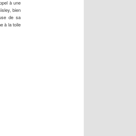
ppel à une
sley, bien
e use de sa
 à la toile