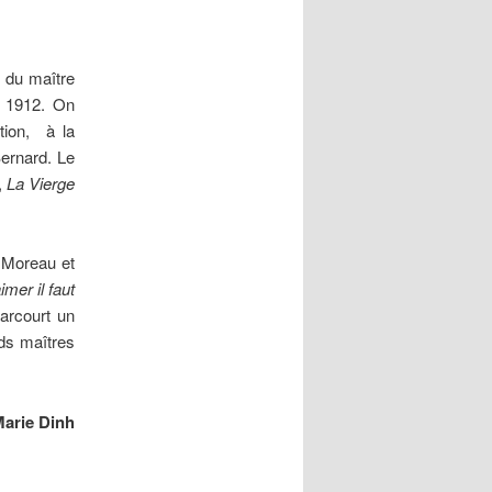
x du maître
, 1912. On
ion, à la
ernard. Le
,
La Vierge
e Moreau et
imer il faut
arcourt un
nds maîtres
arie Dinh