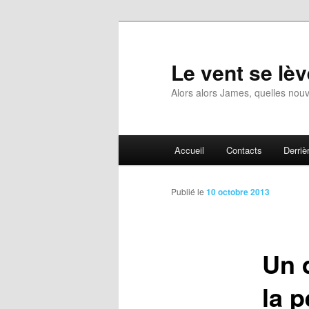
Aller
au
contenu
Le vent se lèv
principal
Alors alors James, quelles nouv
Menu
Accueil
Contacts
Derrièr
principal
Publié le
10 octobre 2013
Un 
la p