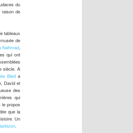
audaces du
 raison de
de tableaux
e musée de
zra Nahmad
,
es qui ont
assemblées
 siècle. A
lès Bled
a
e, David et
tueuse des
nières qui
 le propos
idée que la
istoire. Un
Barbizon
.