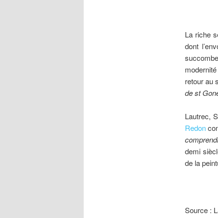
La riche s
dont l’en
succombe
modernité
retour au
de st Gon
Lautrec, S
Redon
con
comprend
demi siècl
de la peint
Source : L