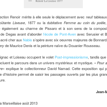
Renoir La Liseuse 1877
ection Renoir mérite à elle seule le déplacement avec neuf tableau
voûtante
Liseuse
, 1877 ou la dubitative
Femme au coin du poêle
 également au charme de Pissaro et à son sens de la composit
 de Degas avant d’aborder
l’école de Pont-Aven
avec Serusier et B
 sacré cher aux
Nabis
s’opère avec six oeuvres majeures de Bonnard
ery
de Maurice Denis et la peinture naïve du Douanier Rousseau.
ignac et Loiseau occupent le volet
Post-impressionisme
, tandis qu
cluent le parcours dans un univers mystérieux et mystique. «
Pour a
re
» explique le collectionneur David Namad. Cette exposition qui p
e d’histoire permet de saisir les passages ouverts par les plus gra
ure.
Jean-M
a Marseillaise août 2013