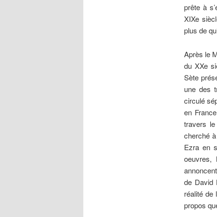
prête à s
XIXe sièc
plus de qui
Après le M
du XXe si
Sète prése
une des t
circulé s
en France
travers l
cherché à 
Ezra en s
oeuvres, 
annoncent
de David N
réalité de
propos que