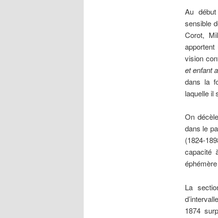
Au début 
sensible d
Corot, Mi
apportent 
vision co
et enfant 
dans la fo
laquelle il
On décèle
dans le pa
(1824-1898
capacité 
éphémère 
La secti
d’intervall
1874 surp