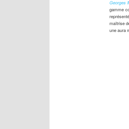
Georges 
gamme col
représent
maîtrise d
une aura 