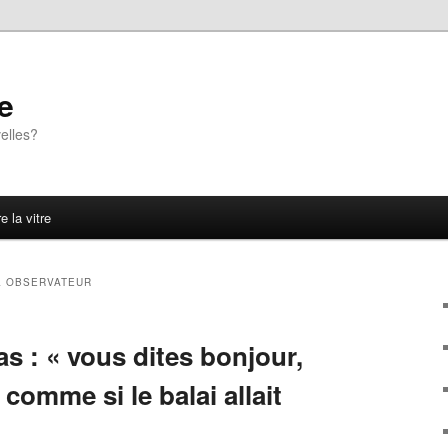
e
elles?
e la vitre
 OBSERVATEUR
s : « vous dites bonjour,
comme si le balai allait