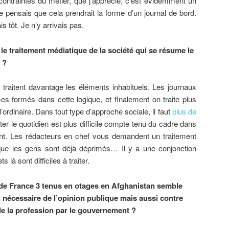
 contraintes du métier, que j’apprécie, c’est évidemment un
je pensais que cela prendrait la forme d’un journal de bord.
is tôt. Je n’y arrivais pas.
le traitement médiatique de la société qui se résume le
 ?
 traitent davantage les éléments inhabituels. Les journaux
s formés dans cette logique, et finalement on traite plus
l’ordinaire. Dans tout type d’approche sociale, il faut
plus de
er le quotidien est plus difficile compte tenu du cadre dans
llent. Les rédacteurs en chef vous demandent un traitement
ue les gens sont déjà déprimés… Il y a une conjonction
 là sont difficiles à traiter.
 de France 3 tenus en otages en Afghanistan semble
 nécessaire de l’opinion publique mais aussi contre
de la profession par le gouvernement ?