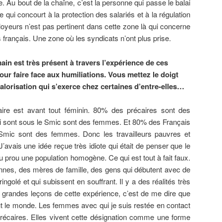
. Au bout de la chaîne, c’est la personne qui passe le balai
e qui concourt à la protection des salariés et à la régulation
oyeurs n’est pas pertinent dans cette zone là qui concerne
rançais. Une zone où les syndicats n’ont plus prise.
ain est très présent à travers l’expérience de ces
ur faire face aux humiliations. Vous mettez le doigt
lorisation qui s’exerce chez certaines d’entre-elles…
caire est avant tout féminin. 80% des précaires sont des
 sont sous le Smic sont des femmes. Et 80% des Français
Smic sont des femmes. Donc les travailleurs pauvres et
 J’avais une idée reçue très idiote qui était de penser que le
u prou une population homogène. Ce qui est tout à fait faux.
éennes, des mères de famille, des gens qui débutent avec de
ringolé et qui subissent en souffrant. Il y a des réalités très
s grandes leçons de cette expérience, c’est de me dire que
out le monde. Les femmes avec qui je suis restée en contact
récaires. Elles vivent cette désignation comme une forme