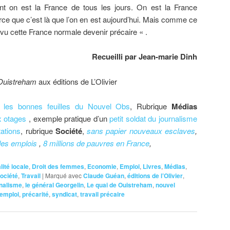
ent on est la France de tous les jours. On est la France
arce que c’est là que l’on en est aujourd’hui. Mais comme ce
 vu cette France normale devenir précaire « .
Recueilli par Jean-marie Dinh
 Ouistreham
aux éditions de L’Olivier
les bonnes feuilles du Nouvel Obs
, Rubrique
Médias
x otages
, exemple pratique d’un
petit soldat du journalisme
ations
, rubrique
Société
,
sans papier nouveaux esclaves
,
 des emplois
,
8 millions de pauvres en France
,
lité locale
,
Droit des femmes
,
Economie
,
Emploi
,
Livres
,
Médias
,
ociété
,
Travail
|
Marqué avec
Claude Guéan
,
éditions de l’Olivier
,
rnalisme
,
le général Georgelin
,
Le quai de Ouistreham
,
nouvel
 emploi
,
précarité
,
syndicat
,
travail précaire