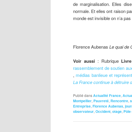
de marginalisation. Elles dis
normale. Et elles ont raison p
monde est invisible on n’a pas
Florence Aubenas
Le quai de
Voir aussi
: Rubrique
Livre
rassemblement de soutien au
,
médias banlieue et représent
La France continue à détruire
Publié dans
Actualité France
,
Actua
Montpellier
,
Pauvreté
,
Rencontre
,
s
Entreprise
,
Florence Aubenas
,
jou
observateur
,
Occident
,
otage
,
Pôle