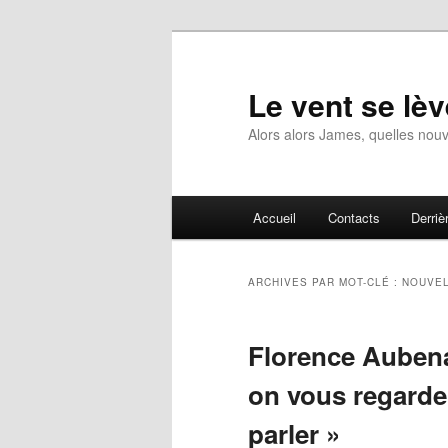
Aller
Aller
au
au
contenu
contenu
Le vent se lèv
principal
secondaire
Alors alors James, quelles nouv
Menu
Accueil
Contacts
Derrièr
principal
ARCHIVES PAR MOT-CLÉ :
NOUVEL
Florence Aubena
on vous regarde 
parler »