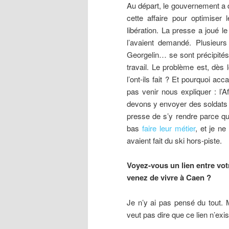
Au départ, le gouvernement a d
cette affaire pour optimiser
libération. La presse a joué l
l’avaient demandé. Plusieu
Georgelin… se sont précipités 
travail.
Le problème est, dès l
l’ont-ils fait ? Et pourquoi ac
pas venir nous expliquer : l’A
devons y envoyer des soldats p
presse de s’y rendre parce que
bas
faire leur métier
, et je n
avaient fait du ski hors-piste.
Voyez-vous un lien entre vot
venez de vivre à Caen ?
Je n’y ai pas pensé du tout. M
veut pas dire que ce lien n’exi