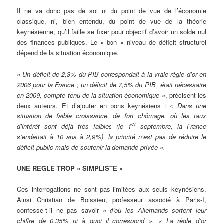
Il ne va donc pas de soi ni du point de vue de l’économie
classique, ni, bien entendu, du point de vue de la théorie
keynésienne, qu’il faille se fixer pour objectif d’avoir un solde nul
des finances publiques. Le « bon » niveau de déficit structurel
dépend de la situation économique.
« Un déficit de 2,3% du PIB correspondait à la vraie règle d’or en
2006 pour la France ; un déficit de 7,5% du PIB était nécessaire
en 2009, compte tenu de la situation économique »
, précisent les
deux auteurs. Et d’ajouter en bons keynésiens :
« Dans une
situation de faible croissance, de fort chômage, où les taux
er
d’intérêt sont déjà très faibles (le 1
septembre, la France
s’endettait à 10 ans à 2,9%), la priorité n’est pas de réduire le
déficit public mais de soutenir la demande privée ».
UNE REGLE TROP « SIMPLISTE »
Ces interrogations ne sont pas limitées aux seuls keynésiens.
Ainsi Christian de Boissieu, professeur associé à Paris-I,
confesse-t-il ne pas savoir
« d’où les Allemands sortent leur
chiffre de 0,35% ni à quoi il correspond ».
« La règle d’or