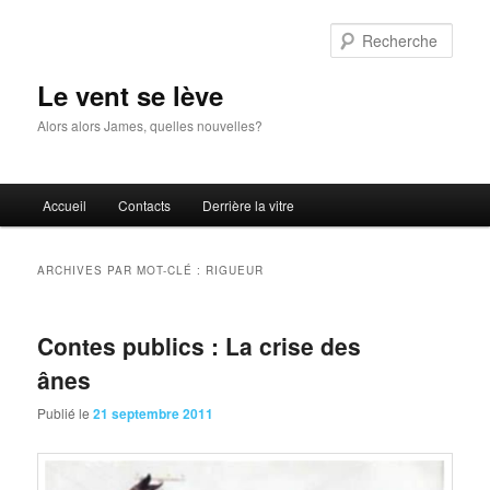
Aller
Aller
au
au
Rech
contenu
contenu
principal
secondaire
Le vent se lève
Alors alors James, quelles nouvelles?
Menu
Accueil
Contacts
Derrière la vitre
principal
ARCHIVES PAR MOT-CLÉ :
RIGUEUR
Contes publics : La crise des
ânes
Publié le
21 septembre 2011