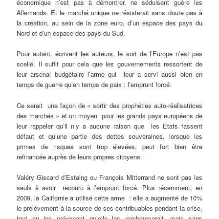
économique n’est pas à démontrer, ne séduisent guère les
Allemands. Et le marché unique ne résisterait sans doute pas à
la création, au sein de la zone euro, d’un espace des pays du
Nord et d’un espace des pays du Sud.
Pour autant, écrivent les auteurs, le sort de l’Europe n’est pas
scellé. Il suffit pour cela que les gouvernements ressortent de
leur arsenal budgétaire l’arme qui leur a servi aussi bien en
temps de guerre qu’en temps de paix : l’emprunt forcé.
Ce serait une façon de « sortir des prophéties auto-réalisatrices
des marchés » et un moyen pour les grands pays européens de
leur rappeler qu’il n’y a aucune raison que les Etats fassent
défaut et qu’une partie des dettes souveraines, lorsque les
primes de risques sont trop élevées, peut fort bien être
refinancée auprès de leurs propres citoyens.
Valéry Giscard d’Estaing ou François Mitterrand ne sont pas les
seuls à avoir recouru à l’emprunt forcé. Plus récemment, en
2009, la Californie a utilisé cette arme : elle a augmenté de 10%
le prélèvement à la source de ses contribuables pendant la crise,
tout en les prévenant qu’elle les rembourserait, mais sans