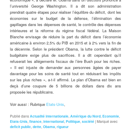
l’université George Washington. Il a dit son administration
prendrait quatre étapes pour réaliser l’équilibre du déficit, dont les
économies sur le budget de la défense, l’élimination des
gapillages dans les dépenses de santé, le contrôle des dépenses
intérieures et la réforme du régime fiscal fédéral. La Maison
Blanche envisage de réduire la part du déficit dans l’économie
américaine à environ 2,5% du PIB en 2015 et à 2% vers la fin de
la décennie. Selon le président Obama, la lutte contre le déficit
budgétaire exige plus de sacrifices. Il a dit cependant qu’il
refuserait les allégements fiscaux de l’ère Bush pour les riches.
« Il est injuste de demander aux personnes âgées de payer
davantage pour les soins de santé tout en réduisant les impôts
sur les plus riches », a-t-il affirmé. Le plan d’Obama est bien en
deçà d’une coupure de 5 billions de dollars dans dix ans
proposée les républicains.
Voir aussi : Rubrique
Etats-Unis
,
Publié dans
Actualité internationale
,
Amérique du Nord
,
Economie
,
Etats-Unis
,
finance
,
international
,
Politique
,
société
|
Marqué avec
deficit public
,
dette
,
Obama
,
rigueur