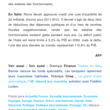
des salaires des fonctionnaires.
En Italie:
Rome devait approuver mardi une cure d’austérité de
24 milliards d’euros pour 2011-2012. Il devrait s’agir de deux tiers
de réductions des dépenses publiques et d’un tiers de recettes
fiscales supplémentaires, tandis que les salaires des
fonctionnaires seraient gelés pendant trois ans. Le déficit public
de l’Italie est resté limité à 5,3% du PIB en 2009, mais la dette,
l’une des plus élevées au monde, représentait 115,8% du PIB.
AFP
Voir aussi :
Voir aussi :
Rubrique
Finance
Traders en fête
,
Barnier rassure les fonds spéculatifs
,
Les banquiers reprennent
leurs mauvaises habitudes
, Rubrique
Crise ,
Le grand Krach
automatique
,
l’UE répond aux marchés
,
entretien avec Frédéric
Lordon
,
Publié dans
Actualité France
,
Actualité internationale
,
Economie
,
Espagne
,
Europe
,
finance
,
Grèce
,
international
,
Irlande
,
Italie
,
Pauvreté
,
Politique
,
Politique internationale
,
Portugal
,
UE
|
Marqué
avec
crise financière
,
deficit public
,
rigueur