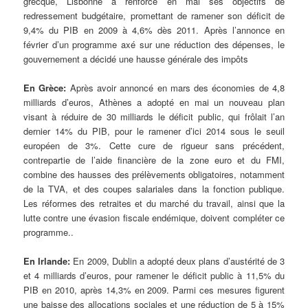
grecque, Lisbonne a renforcé en mai ses objectifs de
redressement budgétaire, promettant de ramener son déficit de
9,4% du PIB en 2009 à 4,6% dès 2011. Après l’annonce en
février d’un programme axé sur une réduction des dépenses, le
gouvernement a décidé une hausse générale des impôts
En Grèce:
Après avoir annoncé en mars des économies de 4,8
milliards d’euros, Athènes a adopté en mai un nouveau plan
visant à réduire de 30 milliards le déficit public, qui frôlait l’an
dernier 14% du PIB, pour le ramener d’ici 2014 sous le seuil
européen de 3%. Cette cure de rigueur sans précédent,
contrepartie de l’aide financière de la zone euro et du FMI,
combine des hausses des prélèvements obligatoires, notamment
de la TVA, et des coupes salariales dans la fonction publique.
Les réformes des retraites et du marché du travail, ainsi que la
lutte contre une évasion fiscale endémique, doivent compléter ce
programme..
En Irlande:
En 2009, Dublin a adopté deux plans d’austérité de 3
et 4 milliards d’euros, pour ramener le déficit public à 11,5% du
PIB en 2010, après 14,3% en 2009. Parmi ces mesures figurent
une baisse des allocations sociales et une réduction de 5 à 15%