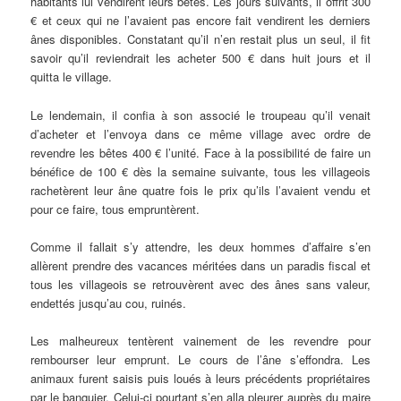
habitants lui vendirent leurs bêtes. Les jours suivants, il offrit 300
€ et ceux qui ne l’avaient pas encore fait vendirent les derniers
ânes disponibles. Constatant qu’il n’en restait plus un seul, il fit
savoir qu’il reviendrait les acheter 500 € dans huit jours et il
quitta le village.
Le lendemain, il confia à son associé le troupeau qu’il venait
d’acheter et l’envoya dans ce même village avec ordre de
revendre les bêtes 400 € l’unité. Face à la possibilité de faire un
bénéfice de 100 € dès la semaine suivante, tous les villageois
rachetèrent leur âne quatre fois le prix qu’ils l’avaient vendu et
pour ce faire, tous empruntèrent.
Comme il fallait s’y attendre, les deux hommes d’affaire s’en
allèrent prendre des vacances méritées dans un paradis fiscal et
tous les villageois se retrouvèrent avec des ânes sans valeur,
endettés jusqu’au cou, ruinés.
Les malheureux tentèrent vainement de les revendre pour
rembourser leur emprunt. Le cours de l’âne s’effondra. Les
animaux furent saisis puis loués à leurs précédents propriétaires
par le banquier. Celui-ci pourtant s’en alla pleurer auprès du maire