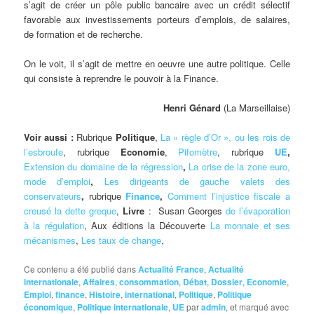
s’agit de créer un pôle public bancaire avec un crédit sélectif
favorable aux investissements porteurs d’emplois, de salaires,
de formation et de recherche.
On le voit, il s’agit de mettre en oeuvre une autre politique. Celle
qui consiste à reprendre le pouvoir à la Finance.
Henri Génard
(La Marseillaise)
Voir aussi :
Rubrique
Politique
,
La « règle d’Or », ou les rois de
l’esbroufe
, rubrique
Economie
,
Pifomètre
, rubrique
UE
,
Extension du domaine de la régression
,
La crise de la zone euro,
mode d’emploi
,
Les dirigeants de gauche valets des
conservateurs
,
rubrique
Finance
,
Comment l’injustice fiscale a
creusé la dette greque
,
Livre
: Susan Georges
de l’évaporation
à la régulation
, Aux éditions la Découverte
La monnaie et ses
mécanismes
,
Les taux de change
,
Ce contenu a été publié dans
Actualité France
,
Actualité
internationale
,
Affaires
,
consommation
,
Débat
,
Dossier
,
Economie
,
Emploi
,
finance
,
Histoire
,
international
,
Politique
,
Politique
économique
,
Politique internationale
,
UE
par
admin
, et marqué avec