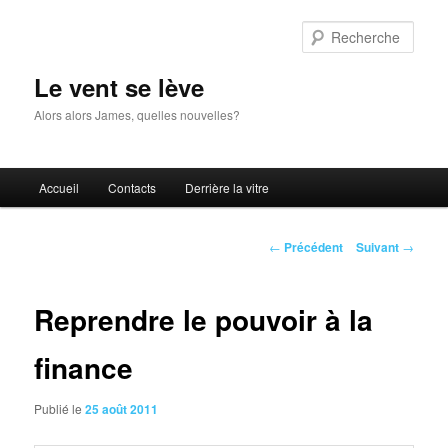
Aller
au
Rech
contenu
principal
Le vent se lève
Alors alors James, quelles nouvelles?
Menu
Accueil
Contacts
Derrière la vitre
principal
Navigation
←
Précédent
Suivant
→
des
articles
Reprendre le pouvoir à la
finance
Publié le
25 août 2011