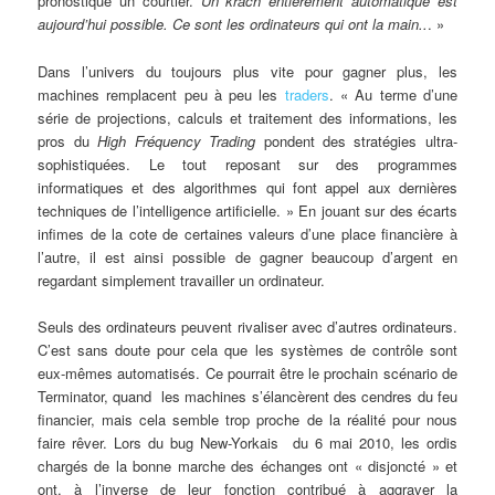
pronostique un courtier.
Un krach entièrement automatique est
aujourd’hui possible. Ce sont les ordinateurs qui ont la main..
. »
Dans l’univers du toujours plus vite pour gagner plus, les
machines remplacent peu à peu les
traders
. « Au terme d’une
série de projections, calculs et traitement des informations, les
pros du
High Fréquency Trading
pondent des stratégies ultra-
sophistiquées. Le tout reposant sur des programmes
informatiques et des algorithmes qui font appel aux dernières
techniques de l’intelligence artificielle. » En jouant sur des écarts
infimes de la cote de certaines valeurs d’une place financière à
l’autre, il est ainsi possible de gagner beaucoup d’argent en
regardant simplement travailler un ordinateur.
Seuls des ordinateurs peuvent rivaliser avec d’autres ordinateurs.
C’est sans doute pour cela que les systèmes de contrôle sont
eux-mêmes automatisés. Ce pourrait être le prochain scénario de
Terminator, quand les machines s’élancèrent des cendres du feu
financier, mais cela semble trop proche de la réalité pour nous
faire rêver. Lors du bug New-Yorkais du 6 mai 2010, les ordis
chargés de la bonne marche des échanges ont « disjoncté » et
ont, à l’inverse de leur fonction contribué à aggraver la