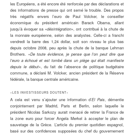
les Européens, a été encore été renforcée par des déclarations et
des informations de presse qui ont semé le trouble. Des propos
très négatifs envers l’euro de Paul Volcker, le conseiller
économique du président américain Barack Obama, allant
jusqu’à évoquer sa «
désintégration
», ont contribué à la chute de
la monnaie européenne, selon des analystes. Celle-ci a franchi
vendredi la barre des 1,24 dollar, soit son niveau le plus bas
depuis octobre 2008, peu après la chute de la banque Lehman
Brothers. «
De toute évidence, je pense que l’on peut dire que
l’euro a échoué et est tombé dans un piège qui était manifeste
depuis le début
», du fait de l’absence de politique budgétaire
commune, a déclaré M. Volcker, ancien président de la Réserve
fédérale, la banque centrale américaine.
«LES INVESTISSEURS DOUTENT»
A cela est venu s’ajouter une information d’
El Pais
, démentie
conjointement par Madrid, Paris et Berlin, selon laquelle le
président Nicolas Sarkozy aurait menacé de retirer la France de
la zone euro pour forcer Angela Merkel à accepter le plan de
sauvetage de la Grèce. L’article du premier quotidien espagnol,
basé sur des confidences supposées du chef du gouvernement