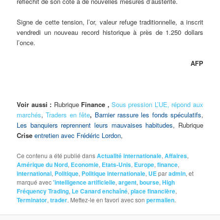
réfléchit de son côté à de nouvelles mesures d’austérité.
Signe de cette tension, l’or, valeur refuge traditionnelle, a inscrit
vendredi un nouveau record historique à près de 1.250 dollars
l’once.
AFP
Voir aussi :
Rubrique
Finance ,
Sous pression L’UE, répond aux
marchés
,
Traders en fête
,
Barnier rassure les fonds spéculatifs
,
Les banquiers reprennent leurs mauvaises habitudes
, Rubrique
Crise
entretien avec Frédéric Lordon
,
Ce contenu a été publié dans
Actualité internationale
,
Affaires
,
Amérique du Nord
,
Economie
,
Etats-Unis
,
Europe
,
finance
,
international
,
Politique
,
Politique internationale
,
UE
par
admin
, et
marqué avec
'intelligence artificielle
,
argent
,
bourse
,
High
Fréquency Trading
,
Le Canard enchaîné
,
place financière
,
Terminator
,
trader
. Mettez-le en favori avec son
permalien
.