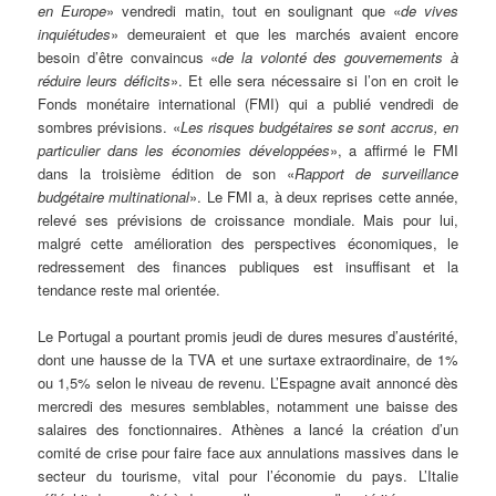
en Europe
» vendredi matin, tout en soulignant que «
de vives
inquiétudes
» demeuraient et que les marchés avaient encore
besoin d’être convaincus «
de la volonté des gouvernements à
réduire leurs déficits
». Et elle sera nécessaire si l’on en croit le
Fonds monétaire international (FMI) qui a publié vendredi de
sombres prévisions. «
Les risques budgétaires se sont accrus, en
particulier dans les économies développées
», a affirmé le FMI
dans la troisième édition de son «
Rapport de surveillance
budgétaire multinational
». Le FMI a, à deux reprises cette année,
relevé ses prévisions de croissance mondiale. Mais pour lui,
malgré cette amélioration des perspectives économiques, le
redressement des finances publiques est insuffisant et la
tendance reste mal orientée.
Le Portugal a pourtant promis jeudi de dures mesures d’austérité,
dont une hausse de la TVA et une surtaxe extraordinaire, de 1%
ou 1,5% selon le niveau de revenu. L’Espagne avait annoncé dès
mercredi des mesures semblables, notamment une baisse des
salaires des fonctionnaires. Athènes a lancé la création d’un
comité de crise pour faire face aux annulations massives dans le
secteur du tourisme, vital pour l’économie du pays. L’Italie