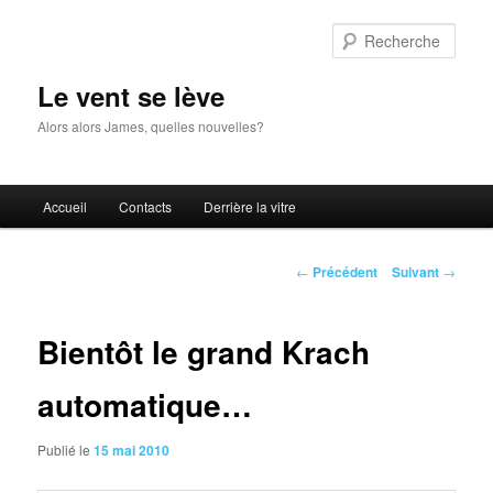
Aller
au
Rech
contenu
principal
Le vent se lève
Alors alors James, quelles nouvelles?
Menu
Accueil
Contacts
Derrière la vitre
principal
Navigation
←
Précédent
Suivant
→
des
articles
Bientôt le grand Krach
automatique…
Publié le
15 mai 2010