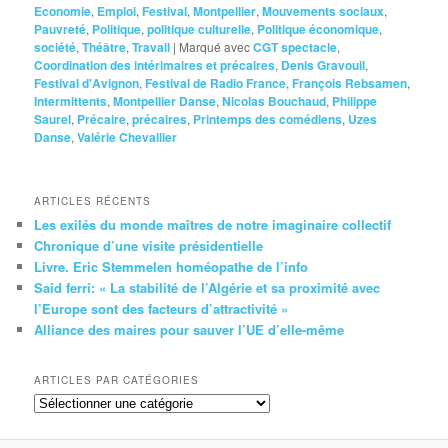
Economie
,
Emploi
,
Festival
,
Montpellier
,
Mouvements sociaux
,
Pauvreté
,
Politique
,
politique culturelle
,
Politique économique
,
société
,
Théâtre
,
Travail
|
Marqué avec
CGT spectacle
,
Coordination des intérimaires et précaires
,
Denis Gravouil
,
Festival d'Avignon
,
Festival de Radio France
,
François Rebsamen
,
Intermittents
,
Montpellier Danse
,
Nicolas Bouchaud
,
Philippe
Saurel
,
Précaire
,
précaires
,
Printemps des comédiens
,
Uzes
Danse
,
Valérie Chevallier
ARTICLES RÉCENTS
Les exilés du monde maîtres de notre imaginaire collectif
Chronique d’une visite présidentielle
Livre. Eric Stemmelen homéopathe de l’info
Said ferri: « La stabilité de l’Algérie et sa proximité avec
l’Europe sont des facteurs d’attractivité »
Alliance des maires pour sauver l’UE d’elle-même
ARTICLES PAR CATÉGORIES
Articles
par
catégories