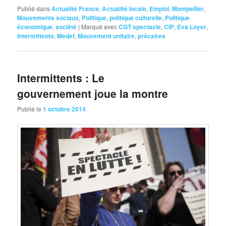
Publié dans
Actualité France
,
Actualité locale
,
Emploi
,
Montpellier
,
Mouvements sociaux
,
Politique
,
politique culturelle
,
Politique
économique
,
société
|
Marqué avec
CGT spectacle
,
CIP
,
Eva Loyer
,
Intermittents
,
Medef
,
Mouvement unitaire
,
précaires
Intermittents : Le
gouvernement joue la montre
Publié le
1 octobre 2014