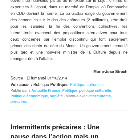
ouvrent de nouvelles pistes de réflexion sur le sujet, chiffres et
expertises à l’appui, dans un marché de l’emploi où l’embauche
en CDD devient la norme. Là où Gattaz exige du gouvernement
des économies sur le dos des chômeurs (2 milliards), zéro droit
pour les salariés, la fin des conventions collectives, les
intermittents avancent des propositions alternatives pour tous
ceux concernés par l’emploi discontinu qui font sacrément
grincer des dents du côté du Medef. Un gouvernement remanié
plus tard et une nouvelle ministre de la Culture depuis ne
changent rien à l’affaire…
Marie-José Sirach
Source : L’Humanité 01/10/2014
Voir aussi :
Rubrique
Politique
,
Politique culturelle
,
Publié dans
Actualité France
,
Politique
,
politique culturelle
,
Politique économique
,
société
|
Marqué avec
Intermittents
,
précaires
Intermittents précaires : Une
pause dans l’action mais un