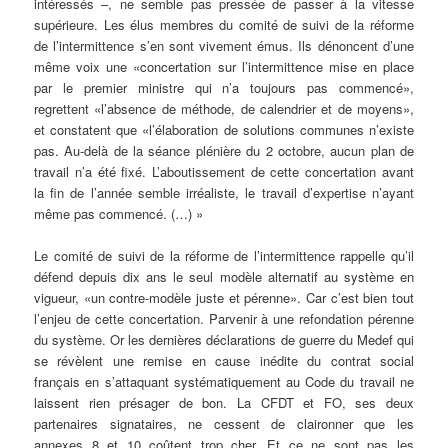
intéressés –, ne semble pas pressée de passer à la vitesse
supérieure. Les élus membres du comité de suivi de la réforme
de l’intermittence s’en sont vivement émus. Ils dénoncent d’une
même voix une «concertation sur l’intermittence mise en place
par le premier ministre qui n’a toujours pas commencé»,
regrettent «l’absence de méthode, de calendrier et de moyens»,
et constatent que «l’élaboration de solutions communes n’existe
pas. Au-delà de la séance plénière du 2 octobre, aucun plan de
travail n’a été fixé. L’aboutissement de cette concertation avant
la fin de l’année semble irréaliste, le travail d’expertise n’ayant
même pas commencé. (…) »
Le comité de suivi de la réforme de l’intermittence rappelle qu’il
défend depuis dix ans le seul modèle alternatif au système en
vigueur, «un contre-modèle juste et pérenne». Car c’est bien tout
l’enjeu de cette concertation. Parvenir à une refondation pérenne
du système. Or les dernières déclarations de guerre du Medef qui
se révèlent une remise en cause inédite du contrat social
français en s’attaquant systématiquement au Code du travail ne
laissent rien présager de bon. La CFDT et FO, ses deux
partenaires signataires, ne cessent de claironner que les
annexes 8 et 10 coûtent trop cher. Et ce ne sont pas les