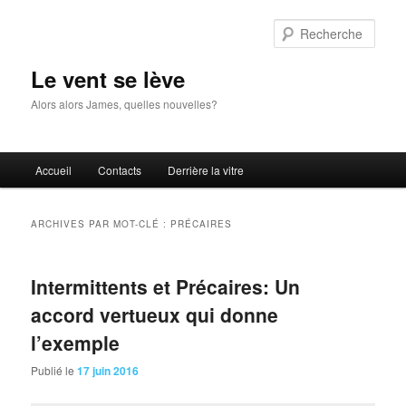
Aller
Aller
au
au
Rech
contenu
contenu
principal
secondaire
Le vent se lève
Alors alors James, quelles nouvelles?
Menu
Accueil
Contacts
Derrière la vitre
principal
ARCHIVES PAR MOT-CLÉ :
PRÉCAIRES
Intermittents et Précaires: Un
accord vertueux qui donne
l’exemple
Publié le
17 juin 2016