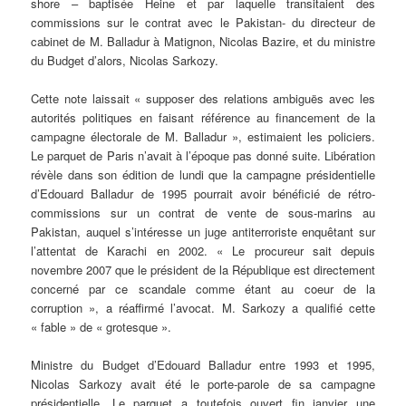
shore – baptisée Heine et par laquelle transitaient des
commissions sur le contrat avec le Pakistan- du directeur de
cabinet de M. Balladur à Matignon, Nicolas Bazire, et du ministre
du Budget d’alors, Nicolas Sarkozy.
Cette note laissait « supposer des relations ambiguës avec les
autorités politiques en faisant référence au financement de la
campagne électorale de M. Balladur », estimaient les policiers.
Le parquet de Paris n’avait à l’époque pas donné suite. Libération
révèle dans son édition de lundi que la campagne présidentielle
d’Edouard Balladur de 1995 pourrait avoir bénéficié de rétro-
commissions sur un contrat de vente de sous-marins au
Pakistan, auquel s’intéresse un juge antiterroriste enquêtant sur
l’attentat de Karachi en 2002. « Le procureur sait depuis
novembre 2007 que le président de la République est directement
concerné par ce scandale comme étant au coeur de la
corruption », a réaffirmé l’avocat. M. Sarkozy a qualifié cette
« fable » de « grotesque ».
Ministre du Budget d’Edouard Balladur entre 1993 et 1995,
Nicolas Sarkozy avait été le porte-parole de sa campagne
présidentielle. Le parquet a toutefois ouvert fin janvier une