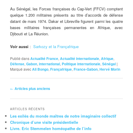
Au Sénégal, les Forces françaises du Cap-Vert (FFCV) comptent
quelque 1.200 militaires présents au titre d’accords de défense
datant de mars 1974. Dakar et Libreville figurent parmi les quatre
bases militaires françaises permanentes en Afrique, avec
Djibouti et La Réunion.
Voir aussi
:
Sarkozy et la Françafrique
Publié dans
Actualité France
,
Actualité internationale
,
Afrique
,
Défense
,
Gabon
,
international
,
Politique internationale
,
Sénégal
|
Marqué avec
Ali Bongo
,
Françafrique
,
France-Gabon
,
Hervé Morin
Navigation
←
Articles plus anciens
des
articles
ARTICLES RÉCENTS
Les exilés du monde maîtres de notre imaginaire collectif
Chronique d’une visite présidentielle
Livre. Eric Stemmelen homéopathe de l’info