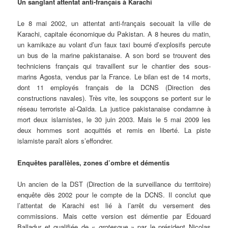
Un sanglant attentat anti-français à Karachi
Le 8 mai 2002, un attentat anti-français secouait la ville de
Karachi, capitale économique du Pakistan. A 8 heures du matin,
un kamikaze au volant d’un faux taxi bourré d’explosifs percute
un bus de la marine pakistanaise. A son bord se trouvent des
techniciens français qui travaillent sur le chantier des sous-
marins Agosta, vendus par la France. Le bilan est de 14 morts,
dont 11 employés français de la DCNS (Direction des
constructions navales). Très vite, les soupçons se portent sur le
réseau terroriste al-Qaïda. La justice pakistanaise condamne à
mort deux islamistes, le 30 juin 2003. Mais le 5 mai 2009 les
deux hommes sont acquittés et remis en liberté. La piste
islamiste paraît alors s’effondrer.
Enquêtes parallèles, zones d’ombre et démentis
Un ancien de la DST (Direction de la surveillance du territoire)
enquête dès 2002 pour le compte de la DCNS. Il conclut que
l’attentat de Karachi est lié à l’arrêt du versement des
commissions. Mais cette version est démentie par Edouard
Balladur et qualifiée de «
grotesque
» par le président Nicolas