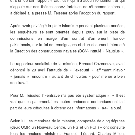
et d’un certain rapport +Nautilus+ qui n’a aucun fondement et qui
s’appuie sur des thèses assez farfelues de rétrocommissions »,
a déclaré à la presse M. Teissier après l’adoption du rapport.
Après avoir privilégié la piste islamiste pendant plusieurs années,
les enquêteurs se sont orientés depuis 2009 sur la piste de
commissions en marge d’un contrat d’armement franco-
pakistanais, sur la foi de témoignages et d’un document interne à
la Direction des constructions navales (DCN) intitulé « Nautilus ».
Le rapporteur socialiste de la mission, Bernard Cazeneuve, avait
dénoncé le 28 avril l’attitude de « l’exécutif », affirmant n’avoir
« jamais » rencontré « autant de difficultés » pour mener à bien
son travail.
Pour M. Teissier, l' »entrave n’a pas été systématique ». « Il est
vrai que les parlementaires toutes tendances confondues ont fait
part de leurs difficultés à obtenir des informations », a-t-il ajouté.
Selon lui, les membres de la mission, composée de cinq députés
(deux UMP, un Nouveau Centre, un PS et un PCF) « ont consulté
tous les anciens ministres, François Léotard, Charles Millon,