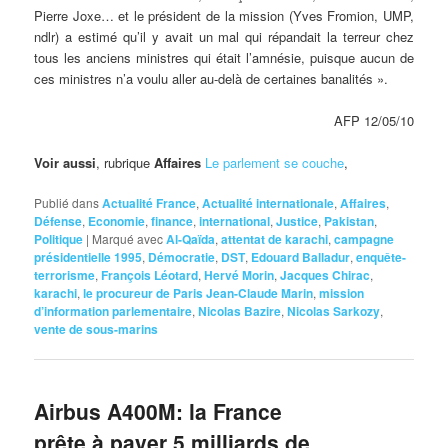
Pierre Joxe… et le président de la mission (Yves Fromion, UMP,
ndlr) a estimé qu’il y avait un mal qui répandait la terreur chez
tous les anciens ministres qui était l’amnésie, puisque aucun de
ces ministres n’a voulu aller au-delà de certaines banalités ».
AFP 12/05/10
Voir aussi
, rubrique
Affaires
Le parlement se couche
,
Publié dans
Actualité France
,
Actualité internationale
,
Affaires
,
Défense
,
Economie
,
finance
,
international
,
Justice
,
Pakistan
,
Politique
|
Marqué avec
Al-Qaïda
,
attentat de karachi
,
campagne
présidentielle 1995
,
Démocratie
,
DST
,
Edouard Balladur
,
enquête-
terrorisme
,
François Léotard
,
Hervé Morin
,
Jacques Chirac
,
karachi
,
le procureur de Paris Jean-Claude Marin
,
mission
d’information parlementaire
,
Nicolas Bazire
,
Nicolas Sarkozy
,
vente de sous-marins
Airbus A400M: la France
prête à payer 5 milliards de