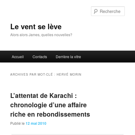
Aller
Aller
au
au
Rech
contenu
contenu
principal
secondaire
Le vent se lève
Alors alors James, quelles nouvelles?
Menu
Accueil
Contacts
Derrière la vitre
principal
ARCHIVES PAR MOT-CLÉ :
HERVÉ MORIN
L’attentat de Karachi :
chronologie d’une affaire
riche en rebondissements
Publié le
12 mai 2010