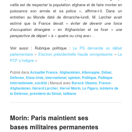
vaille est de respecter la population afghane et de faire monter en
puissance son armée et sa police », affirme-t-il. Dans un
entretien au Monde daté de dimanche-lundi, M. Larcher avait
estimé que la France devait «
éviter de devenir une force
d’occupation étrangère
» en Afghanistan et se fixer «
une
perspective de départ
» à «
quatre ou cinq ans
« .
Voir aussi : Rubrique politique :
Le PS demande un débat
parlementaire
–
Election présidentielle fraude omniprésente
–
Le
PCF s’indigne
–
Publié dans
Actualité France
,
Afghanistan
,
Allemagne
,
Débat
,
Défense
,
Etats-Unis
,
international
,
opinion
,
Politique
,
Politique
internationale
,
société
|
Marqué avec
Barack Obama
,
France-
Afghanistan
,
Gérard Larcher
,
Hervé Morin
,
Le Figaro
,
ministre de
la Défense
,
président du Sénat
,
talibans
Morin: Paris maintient ses
bases militaires permanentes