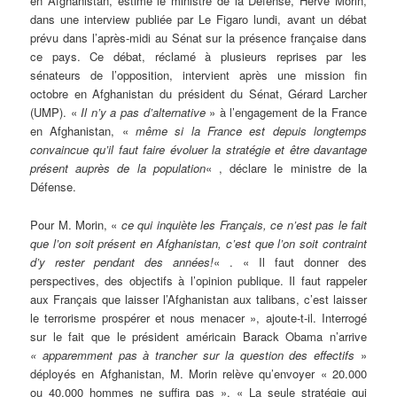
en Afghanistan, estime le ministre de la Défense, Hervé Morin,
dans une interview publiée par Le Figaro lundi, avant un débat
prévu dans l’après-midi au Sénat sur la présence française dans
ce pays. Ce débat, réclamé à plusieurs reprises par les
sénateurs de l’opposition, intervient après une mission fin
octobre en Afghanistan du président du Sénat, Gérard Larcher
(UMP). «
Il n’y a pas d’alternative
» à l’engagement de la France
en Afghanistan, «
même si la France est depuis longtemps
convaincue qu’il faut faire évoluer la stratégie et être davantage
présent auprès de la population
« , déclare le ministre de la
Défense.
Pour M. Morin, «
ce qui inquiète les Français, ce n’est pas le fait
que l’on soit présent en Afghanistan, c’est que l’on soit contraint
d’y rester pendant des années!
« . « Il faut donner des
perspectives, des objectifs à l’opinion publique. Il faut rappeler
aux Français que laisser l’Afghanistan aux talibans, c’est laisser
le terrorisme prospérer et nous menacer », ajoute-t-il. Interrogé
sur le fait que le président américain Barack Obama n’arrive
« apparemment pas à trancher sur la question des effectifs
»
déployés en Afghanistan, M. Morin relève qu’envoyer « 20.000
ou 40.000 hommes ne suffira pas ». « La seule stratégie qui