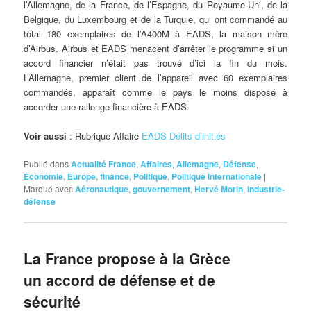
l’Allemagne, de la France, de l’Espagne, du Royaume-Uni, de la
Belgique, du Luxembourg et de la Turquie, qui ont commandé au
total 180 exemplaires de l’A400M à EADS, la maison mère
d’Airbus. Airbus et EADS menacent d’arrêter le programme si un
accord financier n’était pas trouvé d’ici la fin du mois.
L’Allemagne, premier client de l’appareil avec 60 exemplaires
commandés, apparaît comme le pays le moins disposé à
accorder une rallonge financière à EADS.
Voir aussi
: Rubrique Affaire
EADS Délits d’initiés
Publié dans
Actualité France
,
Affaires
,
Allemagne
,
Défense
,
Economie
,
Europe
,
finance
,
Politique
,
Politique internationale
|
Marqué avec
Aéronautique
,
gouvernement
,
Hervé Morin
,
industrie-
défense
La France propose à la Grèce
un accord de défense et de
sécurité