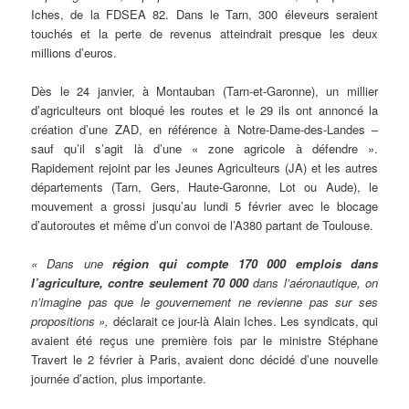
Iches, de la FDSEA 82. Dans le Tarn, 300 éleveurs seraient
touchés et la perte de revenus atteindrait presque les deux
millions d’euros.
Dès le 24 janvier, à Montauban (Tarn-et-Garonne), un millier
d’agriculteurs ont bloqué les routes et le 29 ils ont annoncé la
création d’une ZAD, en référence à Notre-Dame-des-Landes –
sauf qu’il s’agit là d’une « zone agricole à défendre ».
Rapidement rejoint par les Jeunes Agriculteurs (JA) et les autres
départements (Tarn, Gers, Haute-Garonne, Lot ou Aude), le
mouvement a grossi jusqu’au lundi 5 février avec le blocage
d’autoroutes et même d’un convoi de l’A380 partant de Toulouse.
« Dans une
région qui compte 170 000 emplois dans
l’agriculture, contre seulement 70 000
dans l’aéronautique, on
n’imagine pas que le gouvernement ne revienne pas sur ses
propositions »,
déclarait ce jour-là Alain Iches. Les syndicats, qui
avaient été reçus une première fois par le ministre Stéphane
Travert le 2 février à Paris, avaient donc décidé d’une nouvelle
journée d’action, plus importante.