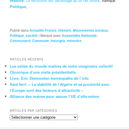
Histoire
,
La révolution est davantage qu’un fait divers
, rubrique
Politique
,
Publié dans
Actualité France
,
Histoire
,
Mouvements sociaux
,
Politique
,
société
|
Marqué avec
Assemblée Nationale
,
Communard
,
Commune
,
insurgés
,
mémoire
ARTICLES RÉCENTS
Les exilés du monde maîtres de notre imaginaire collectif
Chronique d’une visite présidentielle
Livre. Eric Stemmelen homéopathe de l’info
Said ferri: « La stabilité de l’Algérie et sa proximité avec
l’Europe sont des facteurs d’attractivité »
Alliance des maires pour sauver l’UE d’elle-même
ARTICLES PAR CATÉGORIES
Articles
par
catégories