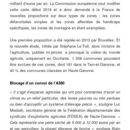
milliard d’euros par an. La Commission européenne veut modifier
cette carte début 2019 et a donc demandé à la France de
nouvelles propositions sur deux types de zones : les zones
défavorisées simples et les zones affectées de handicaps
spécifiques, les zones de montagne en étant exemptées.
Une première proposition a été rejetée en 2013 par Bruxelles. Et
la nouvelle étude, initiée par Stéphane Le Foll, alors ministre de
l’agriculture, publiée mi-janvier, a provoqué la colère du monde
agricole, uniquement en Occitanie. 1 058 communes pouvaient
être exclues de ces zones, dont 181 dans le Tarn-et-Garonne, et
40 % des communes classées en Haute-Garonne.
Blocage d’un convoi de l’A380
« Il s’agit d’espaces agricoles qui ont pour contraintes d’avoir un
climat ou un relief particulier, des terres pauvres ou très pentues
ou bien d’accueillir un système d’élevage précis »,
souligne Luc
Mesbah, secrétaire général de la Fédération départementale des
syndicats d’exploitants agricoles (FDSEA) de Haute-Garonne.
«
Cela représente une perte sèche de 5 000 à 12 000 euros par an
et par agriculteur, la plupart éleveurs de bovins »
, explique Alain