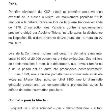
Paris.
e
Dernière révolution du XIX
siècle et première tentative d’un
exécutif de la classe ouvrière, ce mouvement populaire fut la
réaction à la défaite française lors de la guerre franco-allemande
de 1870. L’insurrection des Parisiens contre le gouvernement
provisoire dirigé par Adolphe Thiers, installé après la déchéance
de Napoléon III, a duré soixante-douze jours, du 18 mars au 27
mai 1871.
Lors de la Commune, notamment durant la Semaine sanglante,
entre 10 000 et 20 000 personnes ont été exécutées. Des milliers
de condamnations à mort, à la déportation, aux travaux forcés ou
à de la prison ont en outre été prononcées postérieurement.
En mars 1879, une amnistie partielle des communards avait été
votée par l’Assemblée, puis, en juillet 1880, une loi d’amnistie
générale concernant les condamnations prononcées après la
défaite de cette insurrection populaire.
Combat « pour la liberté »
Evoquant un
« acte solennel »
par
« devoir d’histoire »
autant