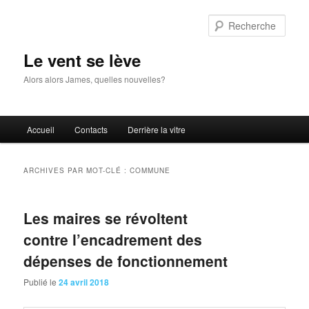
Aller
Aller
au
au
Rech
contenu
contenu
principal
secondaire
Le vent se lève
Alors alors James, quelles nouvelles?
Menu
Accueil
Contacts
Derrière la vitre
principal
ARCHIVES PAR MOT-CLÉ :
COMMUNE
Les maires se révoltent
contre l’encadrement des
dépenses de fonctionnement
Publié le
24 avril 2018