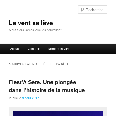
Aller
Aller
au
au
Rech
contenu
contenu
principal
secondaire
Le vent se lève
Alors alors James, quelles nouvelles?
Menu
Accueil
Contacts
Derrière la vitre
principal
ARCHIVES PAR MOT-CLÉ :
FIEST’A SÈTE
Fiest’A Sète. Une plongée
dans l’histoire de la musique
Publié le
9 août 2017