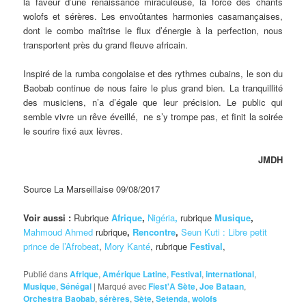
la faveur d’une renaissance miraculeuse, la force des chants
wolofs et sérères. Les envoûtantes harmonies casamançaises,
dont le combo maîtrise le flux d’énergie à la perfection, nous
transportent près du grand fleuve africain.
Inspiré de la rumba congolaise et des rythmes cubains, le son du
Baobab continue de nous faire le plus grand bien. La tranquillité
des musiciens, n’a d’égale que leur précision. Le public qui
semble vivre un rêve éveillé, ne s’y trompe pas, et finit la soirée
le sourire fixé aux lèvres.
JMDH
Source La Marseillaise 09/08/2017
Voir aussi :
Rubrique
Afrique
,
Nigéria
,
rubrique
Musique
,
Mahmoud Ahmed
rubrique
,
Rencontre
,
Seun Kuti : Libre petit
prince de l’Afrobeat
,
Mory Kanté
, rubrique
Festival
,
Publié dans
Afrique
,
Amérique Latine
,
Festival
,
international
,
Musique
,
Sénégal
|
Marqué avec
Fiest'A Sète
,
Joe Bataan
,
Orchestra Baobab
,
sérères
,
Sète
,
Setenda
,
wolofs