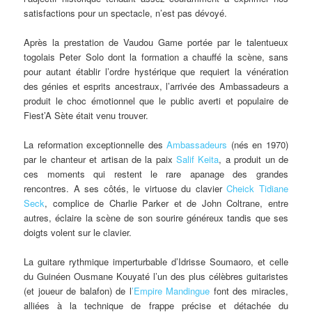
satisfactions pour un spectacle, n’est pas dévoyé.
Après la prestation de Vaudou Game portée par le talentueux
togolais Peter Solo dont la formation a chauffé la scène, sans
pour autant établir l’ordre hystérique que requiert la vénération
des génies et esprits ancestraux, l’arrivée des Ambassadeurs a
produit le choc émotionnel que le public averti et populaire de
Fiest’A Sète était venu trouver.
La reformation exceptionnelle des
Ambassadeurs
(nés en 1970)
par le chanteur et artisan de la paix
Salif Keita
, a produit un de
ces moments qui restent le rare apanage des grandes
rencontres. A ses côtés, le virtuose du clavier
Cheick Tidiane
Seck
, complice de Charlie Parker et de John Coltrane, entre
autres, éclaire la scène de son sourire généreux tandis que ses
doigts volent sur le clavier.
La guitare rythmique imperturbable d’Idrisse Soumaoro, et celle
du Guinéen Ousmane Kouyaté l’un des plus célèbres guitaristes
(et joueur de balafon) de l
’Empire Mandingue
font des miracles,
alliées à la technique de frappe précise et détachée du