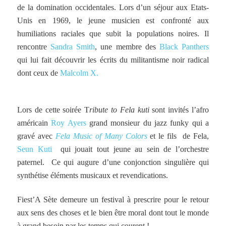
de la domination occidentales. Lors d’un séjour aux Etats-
Unis en 1969, le jeune musicien est confronté aux
humiliations raciales que subit la populations noires. Il
rencontre
Sandra Smith
, une membre des
Black Panthers
qui lui fait découvrir les écrits du militantisme noir radical
dont ceux de
Malcolm X.
Lors de cette soirée T
ribute to Fela kuti
sont invités l’afro
américain
Roy Ayers
grand monsieur du jazz funky qui a
gravé avec
Fela Music of Many Colors
et le fils de Fela,
Seun Kuti
qui jouait tout jeune au sein de l’orchestre
paternel. Ce qui augure d’une conjonction singulière qui
synthétise éléments musicaux et revendications.
Fiest’A Sète demeure un festival à prescrire pour le retour
aux sens des choses et le bien être moral dont tout le monde
à grand besoin par les temps qui courent !