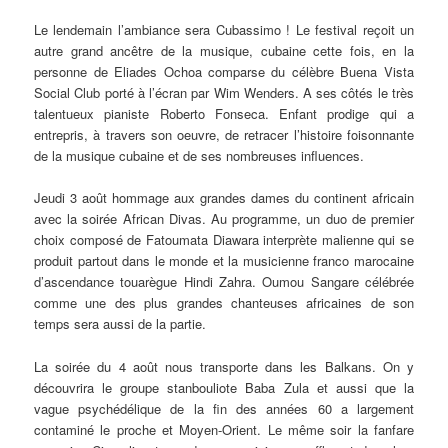
Le lendemain l’ambiance sera Cubassimo ! Le festival reçoit un
autre grand ancêtre de la musique, cubaine cette fois, en la
personne de Eliades Ochoa comparse du célèbre Buena Vista
Social Club porté à l’écran par Wim Wenders. A ses côtés le très
talentueux pianiste Roberto Fonseca. Enfant prodige qui a
entrepris, à travers son oeuvre, de retracer l’histoire foisonnante
de la musique cubaine et de ses nombreuses influences.
Jeudi 3 août hommage aux grandes dames du continent africain
avec la soirée African Divas. Au programme, un duo de premier
choix composé de Fatoumata Diawara interprète malienne qui se
produit partout dans le monde et la musicienne franco marocaine
d’ascendance touarègue Hindi Zahra. Oumou Sangare célébrée
comme une des plus grandes chanteuses africaines de son
temps sera aussi de la partie.
La soirée du 4 août nous transporte dans les Balkans. On y
découvrira le groupe stanbouliote Baba Zula et aussi que la
vague psychédélique de la fin des années 60 a largement
contaminé le proche et Moyen-Orient. Le même soir la fanfare