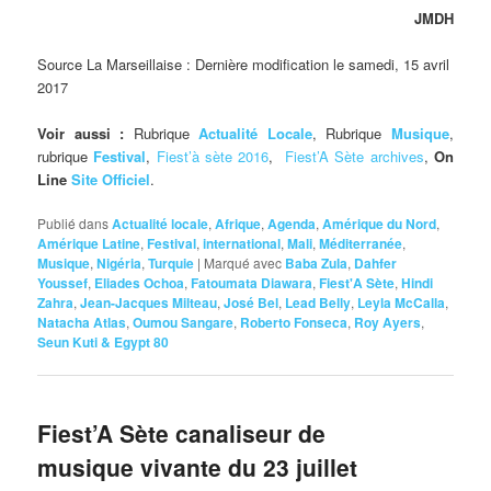
JMDH
Source La Marseillaise : Dernière modification le samedi, 15 avril
2017
Voir aussi :
Rubrique
Actualité Locale
, Rubrique
Musique
,
rubrique
Festival
,
Fiest’à sète 2016
,
Fiest’A Sète archives
,
On
Line
Site Officiel
.
Publié dans
Actualité locale
,
Afrique
,
Agenda
,
Amérique du Nord
,
Amérique Latine
,
Festival
,
international
,
Mali
,
Méditerranée
,
Musique
,
Nigéria
,
Turquie
|
Marqué avec
Baba Zula
,
Dahfer
Youssef
,
Eliades Ochoa
,
Fatoumata Diawara
,
Fiest'A Sète
,
Hindi
Zahra
,
Jean-Jacques Milteau
,
José Bel
,
Lead Belly
,
Leyla McCalla
,
Natacha Atlas
,
Oumou Sangare
,
Roberto Fonseca
,
Roy Ayers
,
Seun Kuti & Egypt 80
Fiest’A Sète canaliseur de
musique vivante du 23 juillet