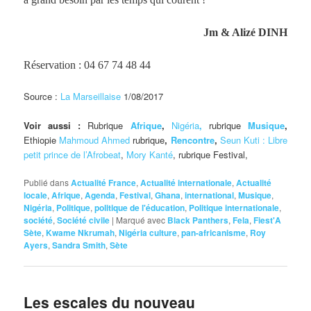
Jm & Alizé DINH
Réservation : 04 67 74 48 44
Source :
La Marseillaise
1/08/2017
Voir aussi :
Rubrique
Afrique
,
Nigéria
,
rubrique
Musique
,
Ethiopie
Mahmoud Ahmed
rubrique
,
Rencontre
,
Seun Kuti : Libre
petit prince de l’Afrobeat
,
Mory Kanté
, rubrique Festival,
Publié dans
Actualité France
,
Actualité internationale
,
Actualité
locale
,
Afrique
,
Agenda
,
Festival
,
Ghana
,
international
,
Musique
,
Nigéria
,
Politique
,
politique de l'éducation
,
Politique internationale
,
société
,
Société civile
|
Marqué avec
Black Panthers
,
Fela
,
Fiest'A
Sète
,
Kwame Nkrumah
,
Nigéria culture
,
pan-africanisme
,
Roy
Ayers
,
Sandra Smith
,
Sète
Les escales du nouveau