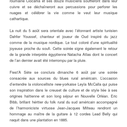
roumaine Ciocarlia et ses douze musiciens souffleront dans leur
cuivre et se déchaîneront aux percussions pour perforer les
nuages et célébrer la vie comme le veut leur musique
cathartique.
La nuit du 5 août sera orientale avec l’étonnant artiste tunisien
Dahfer Youssef, chanteur et joueur de Oud inspiré du jazz
comme de la musique nordique. Le tout coloré d’une spiritualité
joyeuse proche du soufi. Cette soirée signe également le retour
de la grande interprète égyptienne Natacha Atlas dont le concert
de l’an dernier avait été interrompu par la pluie.
Fiest’A Sète se conclura dimanche 6 août par une soirée
consacrée aux sources du blues rural américain. L’occasion
d’entendre la violoncelliste new-yorkaise Leyla McCalla qui puise
son inspiration dans le creuset de culture et de style liée à ses
origines haïtienne et son long séjour en Nouvelle Orléan. Eric
Bibb, brillant héritier du folk rural du sud américain accompagné
de l’harmoniciste virtuose Jean-Jacques Milteau rendront un
hommage au maître de la guitare à 12 cordes Lead Belly qui
naquit dans une plantation en 1885.