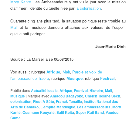
Mory Kante
. Les Ambassadeurs y ont vu le jour avec la mission
d’affirmer l’identité culturelle niée par
la colonisation
.
Quarante cinq ans plus tard, la situation politique reste trouble au
Mali
et la musique demeure attachée aux valeurs de l’espoir
qu’elle sait partager.
Jean-Marie Dinh
Source : La Marseillaise 06/08/2015
Voir aussi : rubrique
Afrique
,
Mali
,
Parole et voix de
l’ambassadrice Traoré
, rubrique
Musique
, rubrique
Festival
,
Publié dans
Actualité locale
,
Afrique
,
Festival
,
Histoire
,
Mali
,
Musique
|
Marqué avec
Amadou Bagayoko
,
Cheick Tidiane Seck
,
colonisation
,
Fiest'A Sète
,
Franck Tenaille
,
Institut National des
Arts de Bamako
,
L'empire Mandingue
,
Les ambassadeurs
,
Mory
Kanté
,
Ousmane Kouyaté
,
Salif Keita
,
Super Rail Band
,
Vaudou
Game