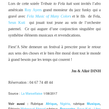
Lors de cette soirée T
ribute to Fela kuti
sont invités l’afro
américain
Roy Ayers
grand monsieur du jazz funky qui a
gravé avec
Fela Music of Many Colors
et le fils de Fela,
Seun Kuti
qui jouait tout jeune au sein de l’orchestre
paternel. Ce qui augure d’une conjonction singulière qui
synthétise éléments musicaux et revendications.
Fiest’A Sète demeure un festival à prescrire pour le retour
aux sens des choses et le bien être moral dont tout le monde
à grand besoin par les temps qui courent !
Jm & Alizé DINH
Réservation : 04 67 74 48 44
Source :
La Marseillaise
1/08/2017
Voir aussi :
Rubrique
Afrique
,
Nigéria
,
rubrique
Musique
,
Ethiopie
Mahmoud Ahmed
rubrique
,
Rencontre
,
Seun Kuti : Libre