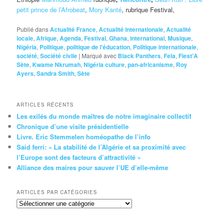
petit prince de l’Afrobeat
,
Mory Kanté
, rubrique Festival,
Publié dans
Actualité France
,
Actualité internationale
,
Actualité
locale
,
Afrique
,
Agenda
,
Festival
,
Ghana
,
international
,
Musique
,
Nigéria
,
Politique
,
politique de l'éducation
,
Politique internationale
,
société
,
Société civile
|
Marqué avec
Black Panthers
,
Fela
,
Fiest'A
Sète
,
Kwame Nkrumah
,
Nigéria culture
,
pan-africanisme
,
Roy
Ayers
,
Sandra Smith
,
Sète
ARTICLES RÉCENTS
Les exilés du monde maîtres de notre imaginaire collectif
Chronique d’une visite présidentielle
Livre. Eric Stemmelen homéopathe de l’info
Said ferri: « La stabilité de l’Algérie et sa proximité avec
l’Europe sont des facteurs d’attractivité »
Alliance des maires pour sauver l’UE d’elle-même
ARTICLES PAR CATÉGORIES
Articles
par