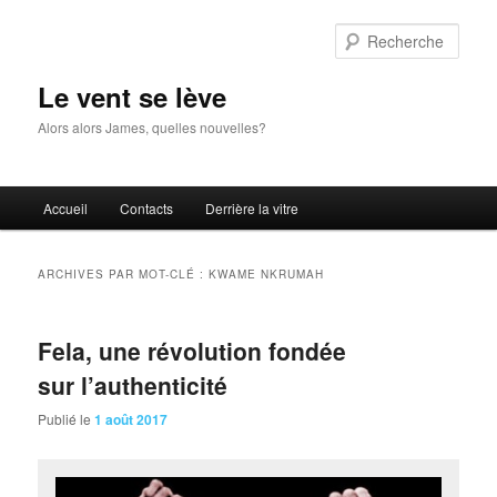
Aller
Aller
au
au
Rech
contenu
contenu
principal
secondaire
Le vent se lève
Alors alors James, quelles nouvelles?
Menu
Accueil
Contacts
Derrière la vitre
principal
ARCHIVES PAR MOT-CLÉ :
KWAME NKRUMAH
Fela, une révolution fondée
sur l’authenticité
Publié le
1 août 2017