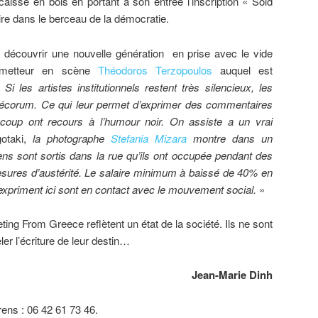
aisse en bois en portant à son entrée l’inscription « Sold
ire dans le berceau de la démocratie.
e découvrir une nouvelle génération en prise avec le vide
 metteur en scène
Théodoros Terzopoulos
auquel est
«
Si les artistes institutionnels restent très silencieux, les
écorum. Ce qui leur permet d’exprimer des commentaires
aucoup ont recours à l’humour noir. On assiste a un vrai
gotaki,
la photographe
Stefania Mizara
montre dans un
s sont sortis dans la rue qu’ils ont occupée pendant des
esures d’austérité. Le salaire minimum à baissé de 40% en
expriment ici sont en contact avec le mouvement social.
»
eting From Greece reflètent un état de la société. Ils ne sont
ler l’écriture de leur destin…
Jean-Marie Dinh
rens : 06 42 61 73 46.