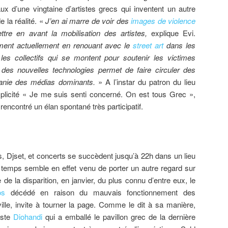
ux d’une vingtaine d’artistes grecs qui inventent un autre
 la réalité. «
J’en ai marre de voir des
images de violence
tre en avant la mobilisation des artistes,
explique Evi.
ment actuellement en renouant avec le
street art
dans les
les collectifs qui se montent pour soutenir les victimes
 des nouvelles technologies permet de faire circuler des
itanie des médias dominants.
» A l’instar du patron du lieu
mplicité « Je me suis senti concerné. On est tous Grec »,
 rencontré un élan spontané très participatif.
, Djset, et concerts se succèdent jusqu’à 22h dans un lieu
e temps semble en effet venu de porter un autre regard sur
de la disparition, en janvier, du plus connu d’entre eux, le
os
décédé en raison du mauvais fonctionnement des
ille, invite à tourner la page. Comme le dit à sa manière,
tiste
Diohandi
qui a emballé le pavillon grec de la dernière