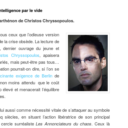
telligence par le vide
arthénon de Christos Chryssopoulos.
tous ceux que l’odieuse version
de la crise obsède. La lecture de
, dernier ouvrage du jeune et
istos Chryssopoulos
, apaisera
ariés, mais peut-être pas tous…
tion pourrait-on dire, si l’on se
cinante exigence de Berlin
de
 non moins attendu que le coût
op élevé et menacerait l’équilibre
es.
ui aussi comme nécessité vitale de s’attaquer au symbole
 siècles, en situant l’action libératrice de son principal
cercle surréaliste
Les Annonciateurs du chaos
. Ceux là