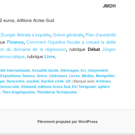
JMDH
2 euros, éditions Actes-Sud
L’Europe libérale s’inquiète
,
Grève générale
,
Plan d’austérité
que
Finance
,
Comment l’injustice fiscale a creusé la dette
ion du domaine de la régression
,
rubrique
Débat
Jürgen
démocratique
, rubrique
Livre
,
lité internationale
,
Actualité locale
,
Allemagne
,
Art
,
citoyenneté
,
,
Expositions
,
finance
,
Grèce
,
Littérature
,
Livres
,
Médias
,
Montpellier
,
que
,
Rencontre
,
société
,
Société civile
,
UE
|
Marqué avec
Arhènes
,
Démocratie
,
Diohandi
,
éditions Actes Sud
,
Evi Tsirigotaki
,
sphère
t
,
Theo Angelopoulos
,
Théodoros Terzopoulos
Fièrement propulsé par WordPress