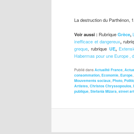
La destruction du Parthénon, 1
Voir aussi :
Rubrique
Grèce
,
inefficace et dangereux
,
rubri
greque
, rubrique
UE
,
Extens
Habermas pour une Europe , 
Publié dans
Actualité France
,
Actua
consommation
,
Economie
,
Europe
Mouvements sociaux
,
Photo
,
Politi
Artistes
,
Christos Chryssopoulos
,
publique
,
Stefania Mizara
,
street ar