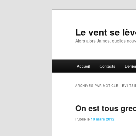
Aller
Aller
au
au
contenu
contenu
Le vent se lèv
principal
secondaire
Alors alors James, quelles nouv
Menu
Accueil
Contacts
Derrièr
principal
ARCHIVES PAR MOT-CLÉ :
EVI TS
On est tous grec
Publié le
10 mars 2012