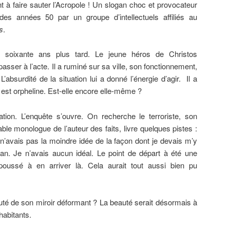
 à faire sauter l’Acropole ! Un slogan choc et provocateur
es années 50 par un groupe d’intellectuels affiliés au
s
.
eu soixante ans plus tard. Le jeune héros de Christos
sser à l’acte. Il a ruminé sur sa ville, son fonctionnement,
L’absurdité de la situation lui a donné l’énergie d’agir. Il a
e est orpheline. Est-elle encore elle-même ?
tion. L’enquête s’ouvre. On recherche le terroriste, son
ble monologue de l’auteur des faits, livre quelques pistes :
n’avais pas la moindre idée de la façon dont je devais m’y
an. Je n’avais aucun idéal. Le point de départ à été une
poussé à en arriver là. Cela aurait tout aussi bien pu
uté de son miroir déformant ? La beauté serait désormais à
abitants.