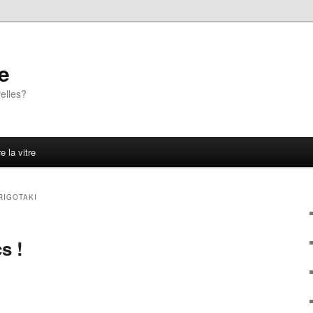
e
elles?
e la vitre
IRIGOTAKI
s !