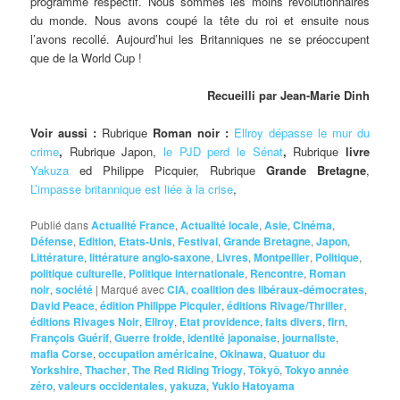
programme respectif. Nous sommes les moins révolutionnaires
du monde. Nous avons coupé la tête du roi et ensuite nous
l’avons recollé. Aujourd’hui les Britanniques ne se préoccupent
que de la World Cup !
Recueilli par Jean-Marie Dinh
Voir aussi :
Rubrique
Roman noir :
Ellroy dépasse le mur du
crime
,
Rubrique Japon,
le PJD perd le Sénat
,
Rubrique
livre
Yakuza
ed Philippe Picquier, Rubrique
Grande Bretagne
,
L’impasse britannique est liée à la crise
,
Publié dans
Actualité France
,
Actualité locale
,
Asie
,
Cinéma
,
Défense
,
Edition
,
Etats-Unis
,
Festival
,
Grande Bretagne
,
Japon
,
Littérature
,
littérature anglo-saxone
,
Livres
,
Montpellier
,
Politique
,
politique culturelle
,
Politique internationale
,
Rencontre
,
Roman
noir
,
société
|
Marqué avec
CIA
,
coalition des libéraux-démocrates
,
David Peace
,
édition Philippe Picquier
,
éditions Rivage/Thriller
,
éditions Rivages Noir
,
Ellroy
,
Etat providence
,
faits divers
,
firn
,
François Guérif
,
Guerre froide
,
identité japonaise
,
journaliste
,
mafia Corse
,
occupation américaine
,
Okinawa
,
Quatuor du
Yorkshire
,
Thacher
,
The Red Riding Triogy
,
Tôkyô
,
Tokyo année
zéro
,
valeurs occidentales
,
yakuza
,
Yukio Hatoyama