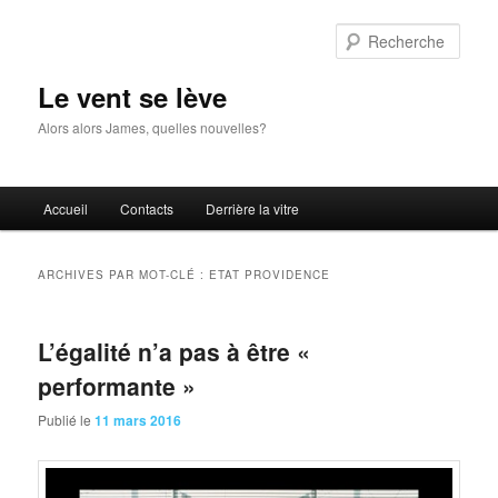
Aller
Aller
au
au
Rech
contenu
contenu
principal
secondaire
Le vent se lève
Alors alors James, quelles nouvelles?
Menu
Accueil
Contacts
Derrière la vitre
principal
ARCHIVES PAR MOT-CLÉ :
ETAT PROVIDENCE
L’égalité n’a pas à être «
performante »
Publié le
11 mars 2016