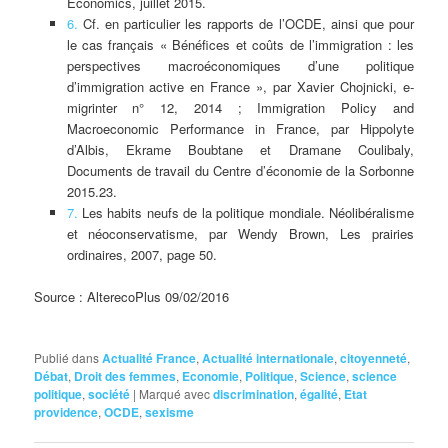
Economics, juillet 2015.
6.
Cf. en particulier les rapports de l’OCDE, ainsi que pour
le cas français « Bénéfices et coûts de l’immigration : les
perspectives macroéconomiques d’une politique
d’immigration active en France », par Xavier Chojnicki, e-
migrinter n° 12, 2014 ; Immigration Policy and
Macroeconomic Performance in France, par Hippolyte
d’Albis, Ekrame Boubtane et Dramane Coulibaly,
Documents de travail du Centre d’économie de la Sorbonne
2015.23.
7.
Les habits neufs de la politique mondiale. Néolibéralisme
et néoconservatisme, par Wendy Brown, Les prairies
ordinaires, 2007, page 50.
Source : AlterecoPlus 09/02/2016
Publié dans
Actualité France
,
Actualité internationale
,
citoyenneté
,
Débat
,
Droit des femmes
,
Economie
,
Politique
,
Science
,
science
politique
,
société
|
Marqué avec
discrimination
,
égalité
,
Etat
providence
,
OCDE
,
sexisme