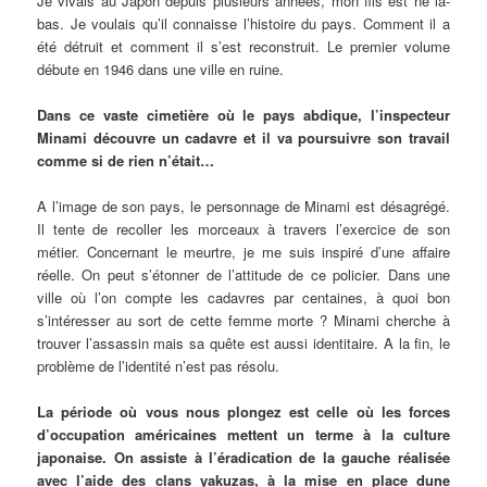
Je vivais au Japon depuis plusieurs années, mon fils est né là-
bas. Je voulais qu’il connaisse l’histoire du pays. Comment il a
été détruit et comment il s’est reconstruit. Le premier volume
débute en 1946 dans une ville en ruine.
Dans ce vaste cimetière où le pays abdique, l’inspecteur
Minami découvre un cadavre et il va poursuivre son travail
comme si de rien n’était…
A l’image de son pays, le personnage de Minami est désagrégé.
Il tente de recoller les morceaux à travers l’exercice de son
métier. Concernant le meurtre, je me suis inspiré d’une affaire
réelle. On peut s’étonner de l’attitude de ce policier. Dans une
ville où l’on compte les cadavres par centaines, à quoi bon
s’intéresser au sort de cette femme morte ? Minami cherche à
trouver l’assassin mais sa quête est aussi identitaire. A la fin, le
problème de l’identité n’est pas résolu.
La période où vous nous plongez est celle où les forces
d’occupation américaines mettent un terme à la culture
japonaise. On assiste à l’éradication de la gauche réalisée
avec l’aide des clans yakuzas, à la mise en place dune