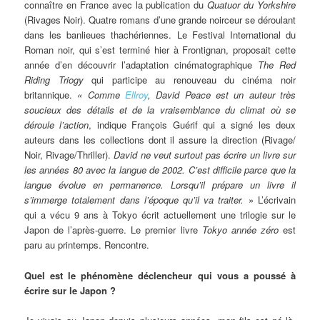
connaître en France avec la publication du
Quatuor du Yorkshire
(Rivages Noir). Quatre romans d’une grande noirceur se déroulant
dans les banlieues thachériennes. Le Festival International du
Roman noir, qui s’est terminé hier à Frontignan, proposait cette
année d’en découvrir l’adaptation cinématographique
The
Red
Riding Triogy
qui participe au renouveau du cinéma noir
britannique.
« Comme
Ellroy
, David Peace est un auteur très
soucieux des détails et de la vraisemblance du climat où se
déroule l’action
, indique François Guérif qui a signé les deux
auteurs dans les collections dont il assure la direction (Rivage/
Noir, Rivage/Thriller).
David ne veut surtout pas écrire un livre sur
les années 80 avec la langue de 2002. C’est difficile parce que la
langue évolue en permanence. Lorsqu’il prépare un livre il
s’immerge totalement dans l’époque qu’il va traiter.
» L’écrivain
qui a vécu 9 ans à Tokyo écrit actuellement une trilogie sur le
Japon de l’après-guerre. Le premier livre
Tokyo année zéro
est
paru au printemps. Rencontre.
Quel est le phénomène déclencheur qui vous a poussé à
écrire sur le Japon ?