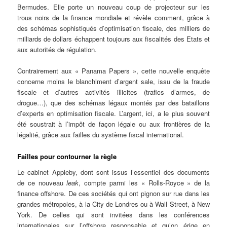
Bermudes. Elle porte un nouveau coup de projecteur sur les
trous noirs de la finance mondiale et révèle comment, grâce à
des schémas sophistiqués d’optimisation fiscale, des milliers de
milliards de dollars échappent toujours aux fiscalités des Etats et
aux autorités de régulation.
Contrairement aux « Panama Papers », cette nouvelle enquête
concerne moins le blanchiment d’argent sale, issu de la fraude
fiscale et d’autres activités illicites (trafics d’armes, de
drogue…), que des schémas légaux montés par des bataillons
d’experts en optimisation fiscale. L’argent, ici, a le plus souvent
été soustrait à l’impôt de façon légale ou aux frontières de la
légalité, grâce aux failles du système fiscal international.
Failles pour contourner la règle
Le cabinet Appleby, dont sont issus l’essentiel des documents
de ce nouveau
leak
, compte parmi les « Rolls-Royce » de la
finance offshore. De ces sociétés qui ont pignon sur rue dans les
grandes métropoles, à la City de Londres ou à Wall Street, à New
York. De celles qui sont invitées dans les conférences
internationales sur l’offshore responsable et qu’on érige en