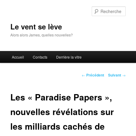
Aller
au
Rech
contenu
principal
Le vent se lève
Alors alors James, quelles nouvelles?
Menu
Accueil
Contacts
Derrière la vitre
principal
Navigation
←
Précédent
Suivant
→
des
articles
Les « Paradise Papers »,
nouvelles révélations sur
les milliards cachés de