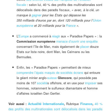
fiscale
: selon lui, 40 % des profits des multinationales sont
délocalisés dans des paradis fiscaux,
« avec, à la clé, un
manque à
gagner
pour les Etats qui dépasse les
350 milliards d’euros par an, dont 120 milliards pour l’
Union
européenne
et 20 milliards pour la
France
».
L’
Europe
a commencé à
réagir
aux « Paradise Papers » : la
Commission européenne
menace d’ouvrir une enquête
concernant l’île de Man, mais également de
placer
douze
Etats sur liste noire, dont Man, les Caïmans ou les
Bermudes.
Enfin, les « Paradise Papers » permettent de mieux
comprendre
l’épais maquis de sociétés écrans
qui entoure
le géant minier anglo-
suisse
Glencore
, qui possède pas
moins de 107
société
s offshore, et en use pour
imposer
ses
hommes, notamment le sulfureux diamantaire et homme
d’affaires israélien Dan Gertler.
Voir aussi :
Actualité Internationale
,
Rubrique
Finance
,
40 %
des profits des multinationales sont délocalisés dans les paradis