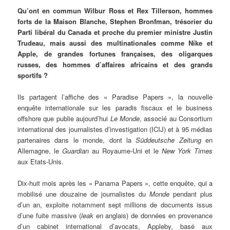
Qu’ont en commun Wilbur Ross et Rex Tillerson, hommes
forts de la Maison Blanche, Stephen Bronfman, trésorier du
Parti libéral du Canada et proche du premier ministre Justin
Trudeau, mais aussi des multinationales comme Nike et
Apple, de grandes fortunes françaises, des oligarques
russes, des hommes d’affaires africains et des grands
sportifs ?
Ils partagent l’affiche des « Paradise Papers », la nouvelle
enquête internationale sur les paradis fiscaux et le business
offshore
que publie aujourd’hui
Le Monde
, associé
au Consortium
international des journalistes d’investigation (ICIJ) et à 95 médias
partenaires dans le monde, dont la
Süddeutsche Zeitung
en
Allemagne, le
Guardian
au Royaume-Uni et le
New York Times
aux Etats-Unis.
Dix-huit mois après les « Panama Papers », cette enquête, qui a
mobilisé une douzaine de journalistes du
Monde
pendant plus
d’un an, exploite notamment sept millions de documents issus
d’une fuite massive (
leak
en anglais) de données en provenance
d’un cabinet international d’avocats, Appleby, basé aux