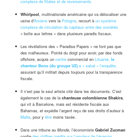
complexe de filiales et de reversements.
Whirlpool
, multinationale américaine qui va délocaliser une
usine d’
Amiens
vers la
Pologne
, recourt à
un système
complexe de circulation de capitaux entre des sociétés
« boîte aux lettres » dans plusieurs paradis fiscaux.
Les révélations des « Paradise Papers » ne font pas que
des malheureux. Pointé du doigt pour avoir, par des fonds
offshore, acquis un
centre
commercial en
Lituanie
,
le
chanteur Bono (du groupe U2)
a
« salué »
l’enquête,
assurant qu’il militait depuis toujours pour la transparence
fiscale.
Il n’est pas le seul artiste cité dans les documents. C’est
également le cas de la
chanteuse colombienne Shakira
,
qui vit à Barcelone, mais est résidente fiscale aux
Bahamas, et expédie l’argent reçu de ses droits d’auteur à
Malte
, pour y
être
moins taxée.
Dans une tribune au
Monde,
l’économiste
Gabriel Zucman
confie
des chiffres inédits sur l’ampleur de l’évasion