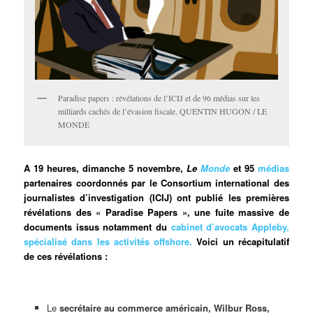
Paradise papers : révélations de l’ICIJ et de 96 médias sur les
milliards cachés de l’évasion fiscale. QUENTIN HUGON / LE
MONDE
A 19 heures, dimanche 5 novembre,
Le
Monde
et 95
médias
partenaires coordonnés par le Consortium international des
journalistes d’investigation (ICIJ) ont publié les premières
révélations des « Paradise Papers », une fuite massive de
documents issus notamment du
cabinet d’avocats Appleby,
spécialisé dans les activités offshore.
Voici un récapitulatif
de ces révélations :
Le
secrétaire au commerce américain, Wilbur Ross,