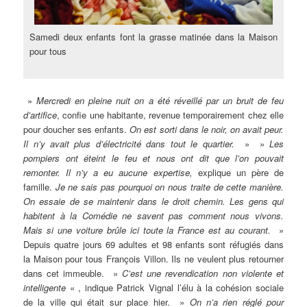
Samedi deux enfants font la grasse matinée dans la Maison
pour tous
»
Mercredi en pleine nuit on a été réveillé par un bruit de feu
d’artifice
, confie une habitante, revenue temporairement chez elle
pour doucher ses enfants.
On est sorti dans le noir, on avait peur.
Il n’y avait plus d’électricité dans tout le quartier.
» »
Les
pompiers ont éteint le feu et nous ont dit que l’on pouvait
remonter. Il n’y a eu aucune expertise,
explique un père de
famille.
Je ne sais pas pourquoi on nous traite de cette manière.
On essaie de se maintenir dans le droit chemin. Les gens qui
habitent à la Comédie ne savent pas comment nous vivons.
Mais si une voiture brûle ici toute la France est au courant.
»
Depuis quatre jours 69 adultes et 98 enfants sont réfugiés dans
la Maison pour tous François Villon. Ils ne veulent plus retourner
dans cet immeuble. »
C’est une revendication non violente et
intelligente
« , indique Patrick Vignal l’élu à la cohésion sociale
de la ville qui était sur place hier. »
On n’a rien réglé pour