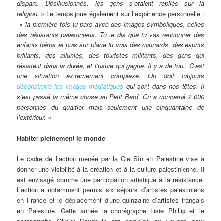
disparu. Désillusionnés, les gens s’etaient repliés sur la
religion.
» Le temps joue également sur l’expérience personnelle :
»
la première fois tu pars avec des images symboliques, celles
des résistants palestiniens. Tu te dis que tu vas rencontrer des
enfants héros et puis sur place tu vois des connards, des esprits
brillants, des allumés, des touristes militants, des gens qui
résistent dans la durée, et l’usure qui gagne. Il y a de tout
.
C’est
une situation extrêmement complexe.
On doit toujours
déconstruire les images médiatiques
qui sont dans nos têtes. Il
s’est passé la même chose au Petit Bard. On a concerné 2 000
personnes du quartier mais seulement une cinquantaine de
l’extérieur. »
Habiter pleinement le monde
Le cadre de l’action menée par la Cie Sîn en Palestine vise à
donner une visibilité à la création et à la culture palestinienne. Il
est envisagé comme une participation artistique à la résistance.
L’action a notamment permis six séjours d’artistes palestiniens
en France et le déplacement d’une quinzaine d’artistes français
en Palestine. Cette année la chorégraphe Lisie Phillip et le
photographe Olivier Baudouin ont participé au voyage pour