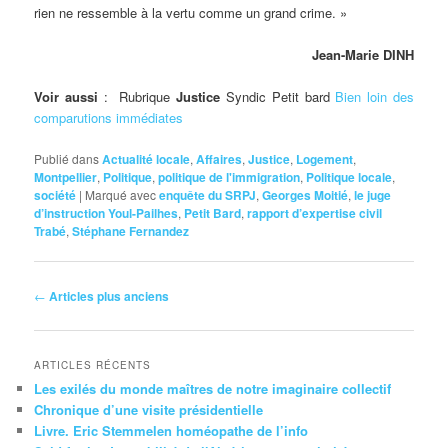
rien ne ressemble à la vertu comme un grand crime. »
Jean-Marie DINH
Voir aussi
: Rubrique
Justice
Syndic Petit bard
Bien loin des
comparutions immédiates
Publié dans
Actualité locale
,
Affaires
,
Justice
,
Logement
,
Montpellier
,
Politique
,
politique de l'immigration
,
Politique locale
,
société
|
Marqué avec
enquête du SRPJ
,
Georges Moitié
,
le juge
d’instruction Youl-Pailhes
,
Petit Bard
,
rapport d’expertise civil
Trabé
,
Stéphane Fernandez
Navigation
←
Articles plus anciens
des
articles
ARTICLES RÉCENTS
Les exilés du monde maîtres de notre imaginaire collectif
Chronique d’une visite présidentielle
Livre. Eric Stemmelen homéopathe de l’info