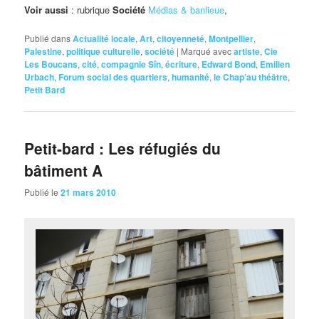
Voir aussi
: rubrique
Société
Médias & banlieue
,
Publié dans
Actualité locale
,
Art
,
citoyenneté
,
Montpellier
,
Palestine
,
politique culturelle
,
société
|
Marqué avec
artiste
,
Cie
Les Boucans
,
cité
,
compagnie Sîn
,
écriture
,
Edward Bond
,
Emilien
Urbach
,
Forum social des quartiers
,
humanité
,
le Chap’au théâtre
,
Petit Bard
Petit-bard : Les réfugiés du
bâtiment A
Publié le
21 mars 2010