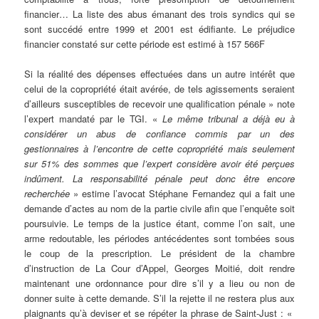
financier… La liste des abus émanant des trois syndics qui se
sont succédé entre 1999 et 2001 est édifiante. Le préjudice
financier constaté sur cette période est estimé à 157 566F
Si la réalité des dépenses effectuées dans un autre intérêt que
celui de la copropriété était avérée, de tels agissements seraient
d’ailleurs susceptibles de recevoir une qualification pénale » note
l’expert mandaté par le TGI. «
Le même tribunal a déjà eu à
considérer un abus de confiance commis par un des
gestionnaires à l’encontre de cette copropriété mais seulement
sur 51% des sommes que l’expert considère avoir été perçues
indûment. La responsabilité pénale peut donc être encore
recherchée
» estime l’avocat Stéphane Fernandez qui a fait une
demande d’actes au nom de la partie civile afin que l’enquête soit
poursuivie. Le temps de la justice étant, comme l’on sait, une
arme redoutable, les périodes antécédentes sont tombées sous
le coup de la prescription. Le président de la chambre
d’instruction de La Cour d’Appel, Georges Moitié, doit rendre
maintenant une ordonnance pour dire s’il y a lieu ou non de
donner suite à cette demande. S’il la rejette il ne restera plus aux
plaignants qu’à deviser et se répéter la phrase de Saint-Just : «