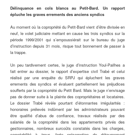
Délinquance
en cols blancs au Petit-Bard.
Un rapport
épluche les graves errements des anciens syndics
Au moment où la copropriété du Petit-Bard vient d’être divisée en
neuf, le volet judiciaire mettant en cause les trois syndics sur la
période 1999/2001 qui s’empoussiérait sur le bureau du juge
d’instruction depuis 31 mois, risque tout bonnement de passer à
la trappe.
Un peu tardivement certes, le juge d’instruction Youl-Pailhes a
fait entrer au dossier, le rapport d’expertise civil Trabé et celui
réalisé par une enquête du SRPJ qui épluchent les graves
errements des syndics et évaluent partiellement les préjudices
soufferts par la copropriété du Petit Bard. Mais le juge n’envisage
pas de donner suite à la plainte des copropriétaires et locataires.
Le dossier Trabé révèle pourtant d’étonnantes irrégularités :
honoraires prélevés indûment par les administrateurs pouvant
être qualifié d’abus de confiance, travaux réalisés par des
salariés de la copropriété dans les appartements privés des
gestionnaires, nombreux surcoûts constatés dans les charges,
comptabilité à trous, forte présomption de détournement