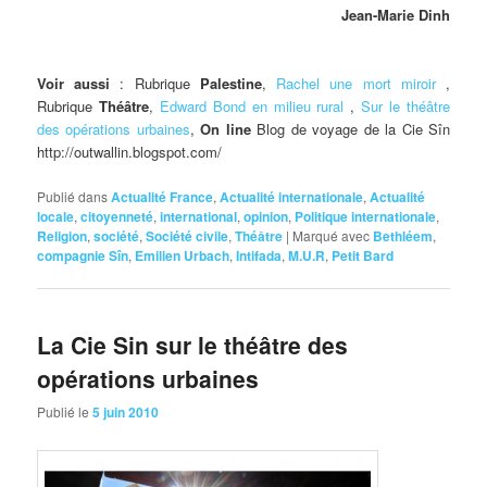
Jean-Marie Dinh
Voir aussi
: Rubrique
Palestine
,
Rachel une mort miroir
,
Rubrique
Théâtre
,
Edward Bond en milieu rural
,
Sur le théâtre
des opérations urbaines
,
On line
Blog de voyage de la Cie Sîn
http://outwallin.blogspot.com/
Publié dans
Actualité France
,
Actualité internationale
,
Actualité
locale
,
citoyenneté
,
international
,
opinion
,
Politique internationale
,
Religion
,
société
,
Société civile
,
Théâtre
|
Marqué avec
Bethléem
,
compagnie Sîn
,
Emilien Urbach
,
Intifada
,
M.U.R
,
Petit Bard
La Cie Sin sur le théâtre des
opérations urbaines
Publié le
5 juin 2010