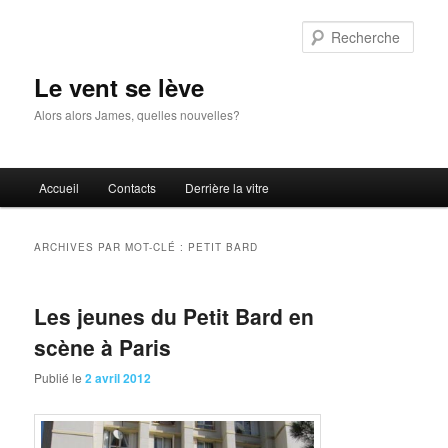
Aller
Aller
au
au
Rech
contenu
contenu
principal
secondaire
Le vent se lève
Alors alors James, quelles nouvelles?
Menu
Accueil
Contacts
Derrière la vitre
principal
ARCHIVES PAR MOT-CLÉ :
PETIT BARD
Les jeunes du Petit Bard en
scène à Paris
Publié le
2 avril 2012