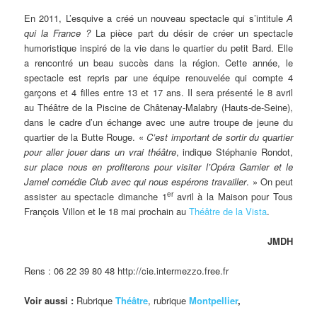
En 2011, L’esquive a créé un nouveau spectacle qui s’intitule
A
qui la France ?
La pièce part du désir de créer un spectacle
humoristique inspiré de la vie dans le quartier du petit Bard. Elle
a rencontré un beau succès dans la région. Cette année, le
spectacle est repris par une équipe renouvelée qui compte 4
garçons et 4 filles entre 13 et 17 ans. Il sera présenté le 8 avril
au Théâtre de la Piscine de Châtenay-Malabry (Hauts-de-Seine),
dans le cadre d’un échange avec une autre troupe de jeune du
quartier de la Butte Rouge. «
C’est important de sortir du quartier
pour aller jouer dans un vrai théâtre
, indique Stéphanie Rondot,
sur place nous en profiterons pour visiter l’Opéra Garnier et le
Jamel comédie Club avec qui nous espérons travailler
. » On peut
er
assister au spectacle dimanche 1
avril à la Maison pour Tous
François Villon et le 18 mai prochain au
Théâtre de la Vista
.
JMDH
Rens : 06 22 39 80 48 http://cie.intermezzo.free.fr
Voir aussi :
Rubrique
Théâtre
, rubrique
Montpellier
,