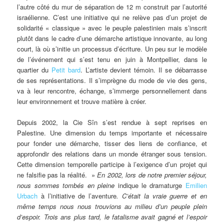
l’autre côté du mur de séparation de 12 m construit par l’autorité
israélienne. C’est une initiative qui ne relève pas d’un projet de
solidarité « classique » avec le peuple palestinien mais s’inscrit
plutôt dans le cadre d’une démarche artistique innovante, au long
court, là où s’initie un processus d’écriture. Un peu sur le modèle
de l’événement qui s’est tenu en juin à Montpellier, dans le
quartier du
Petit bard
. L’artiste devient témoin. Il se débarrasse
de ses représentations. Il s’imprègne du mode de vie des gens,
va à leur rencontre, échange, s’immerge personnellement dans
leur environnement et trouve matière à créer.
Depuis 2002, la Cie Sîn s’est rendue à sept reprises en
Palestine. Une dimension du temps importante et nécessaire
pour fonder une démarche, tisser des liens de confiance, et
approfondir des relations dans un monde étranger sous tension.
Cette dimension temporelle participe à l’exigence d’un projet qui
ne falsifie pas la réalité. »
En 2002, lors de notre premier séjour,
nous sommes tombés en pleine
indique le dramaturge
Emilien
Urbach
à l’initiative de l’aventure
. C’était la vraie guerre et en
même temps nous nous trouvions au milieu d’un peuple plein
d’espoir. Trois ans plus tard, le fatalisme avait gagné et l’espoir