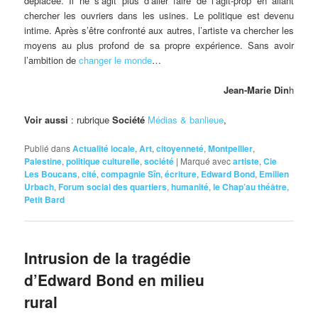
déplacée. Il ne s’agit plus d’aller faire de l’agit-prop en allant
chercher les ouvriers dans les usines. Le politique est devenu
intime. Après s’être confronté aux autres, l’artiste va chercher les
moyens au plus profond de sa propre expérience. Sans avoir
l’ambition de
changer le monde
…
Jean-Marie Din
h
Voir aussi
: rubrique
Société
Médias & banlieue
,
Publié dans
Actualité locale
,
Art
,
citoyenneté
,
Montpellier
,
Palestine
,
politique culturelle
,
société
|
Marqué avec
artiste
,
Cie
Les Boucans
,
cité
,
compagnie Sîn
,
écriture
,
Edward Bond
,
Emilien
Urbach
,
Forum social des quartiers
,
humanité
,
le Chap’au théâtre
,
Petit Bard
Intrusion de la tragédie
d’Edward Bond en milieu
rural