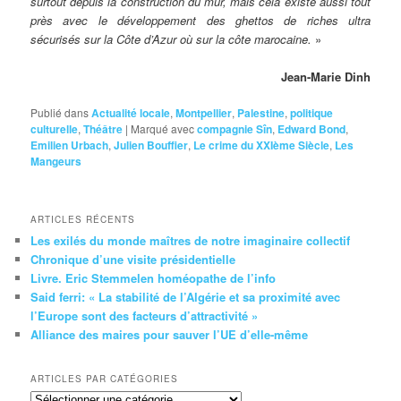
surtout depuis la construction du mur, mais cela existe aussi tout
près avec le développement des ghettos de riches ultra
sécurisés sur la Côte d’Azur où sur la côte marocaine.
»
Jean-Marie Dinh
Publié dans
Actualité locale
,
Montpellier
,
Palestine
,
politique
culturelle
,
Théâtre
|
Marqué avec
compagnie Sîn
,
Edward Bond
,
Emilien Urbach
,
Julien Bouffier
,
Le crime du XXIème Siècle
,
Les
Mangeurs
ARTICLES RÉCENTS
Les exilés du monde maîtres de notre imaginaire collectif
Chronique d’une visite présidentielle
Livre. Eric Stemmelen homéopathe de l’info
Said ferri: « La stabilité de l’Algérie et sa proximité avec
l’Europe sont des facteurs d’attractivité »
Alliance des maires pour sauver l’UE d’elle-même
ARTICLES PAR CATÉGORIES
Articles