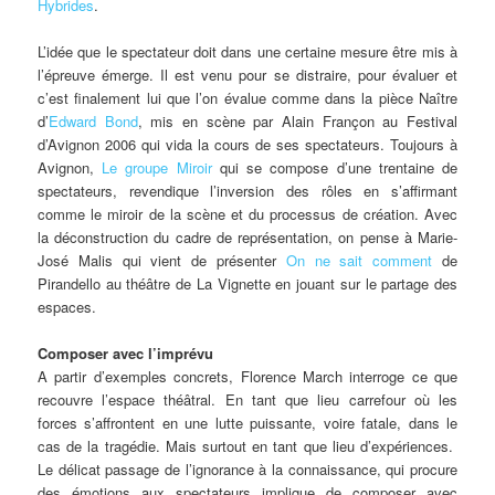
Hybrides
.
L’idée que le spectateur doit dans une certaine mesure être mis à
l’épreuve émerge. Il est venu pour se distraire, pour évaluer et
c’est finalement lui que l’on évalue comme dans la pièce Naître
d’
Edward Bond
, mis en scène par Alain Françon au Festival
d’Avignon 2006 qui vida la cours de ses spectateurs. Toujours à
Avignon,
Le groupe Miroir
qui se compose d’une trentaine de
spectateurs, revendique l’inversion des rôles en s’affirmant
comme le miroir de la scène et du processus de création. Avec
la déconstruction du cadre de représentation, on pense à Marie-
José Malis qui vient de présenter
On ne sait comment
de
Pirandello au théâtre de La Vignette en jouant sur le partage des
espaces.
Composer avec l’imprévu
A partir d’exemples concrets, Florence March interroge ce que
recouvre l’espace théâtral. En tant que lieu carrefour où les
forces s’affrontent en une lutte puissante, voire fatale, dans le
cas de la tragédie. Mais surtout en tant que lieu d’expériences.
Le délicat passage de l’ignorance à la connaissance, qui procure
des émotions aux spectateurs implique de composer avec