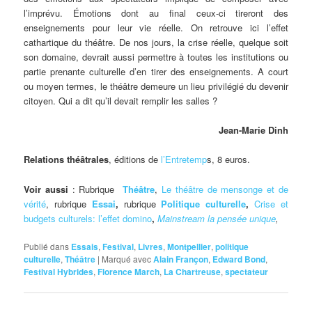
l’imprévu. Émotions dont au final ceux-ci tireront des
enseignements pour leur vie réelle. On retrouve ici l’effet
cathartique du théâtre. De nos jours, la crise réelle, quelque soit
son domaine, devrait aussi permettre à toutes les institutions ou
partie prenante culturelle d’en tirer des enseignements. A court
ou moyen termes, le théâtre demeure un lieu privilégié du devenir
citoyen. Qui a dit qu’il devait remplir les salles ?
Jean-Marie Dinh
Relations théâtrales
, éditions de
l’Entretemp
s, 8 euros.
Voir aussi
: Rubrique
Théâtre
,
Le théâtre de mensonge et de
vérité
, rubrique
Essai
,
rubrique
Politique culturelle
,
Crise et
budgets culturels: l’effet domino
,
Mainstream la pensée unique
,
Publié dans
Essais
,
Festival
,
Livres
,
Montpellier
,
politique
culturelle
,
Théâtre
|
Marqué avec
Alain Françon
,
Edward Bond
,
Festival Hybrides
,
Florence March
,
La Chartreuse
,
spectateur