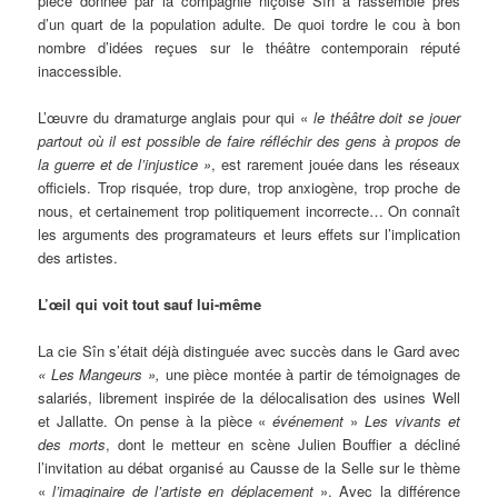
pièce donnée par la compagnie niçoise Sîn a rassemblé près
d’un quart de la population adulte. De quoi tordre le cou à bon
nombre d’idées reçues sur le théâtre contemporain réputé
inaccessible.
L’œuvre du dramaturge anglais pour qui «
le théâtre doit se jouer
partout où il est possible de faire réfléchir des gens à propos de
la guerre et de l’injustice »
, est rarement jouée dans les réseaux
officiels. Trop risquée, trop dure, trop anxiogène, trop proche de
nous, et certainement trop politiquement incorrecte… On connaît
les arguments des programateurs et leurs effets sur l’implication
des artistes.
L’œil qui voit tout sauf lui-même
La cie Sîn s’était déjà distinguée avec succès dans le Gard avec
« Les Mangeurs »,
une pièce montée à partir de témoignages de
salariés, librement inspirée de la délocalisation des usines Well
et Jallatte. On pense à la pièce «
événement
»
Les vivants et
des morts
, dont le metteur en scène Julien Bouffier a décliné
l’invitation au débat organisé au Causse de la Selle sur le thème
«
l’imaginaire de l’artiste en déplacement
». Avec la différence