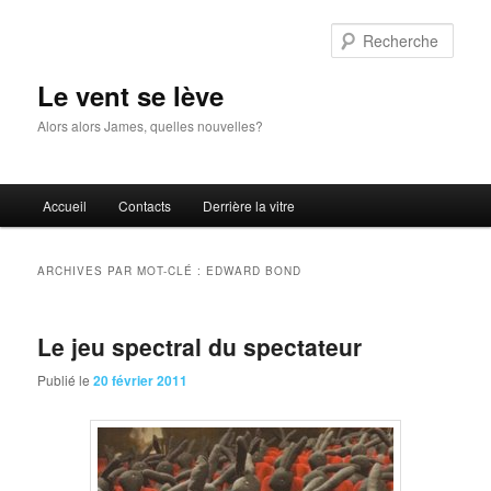
Aller
Aller
au
au
Rech
contenu
contenu
principal
secondaire
Le vent se lève
Alors alors James, quelles nouvelles?
Menu
Accueil
Contacts
Derrière la vitre
principal
ARCHIVES PAR MOT-CLÉ :
EDWARD BOND
Le jeu spectral du spectateur
Publié le
20 février 2011