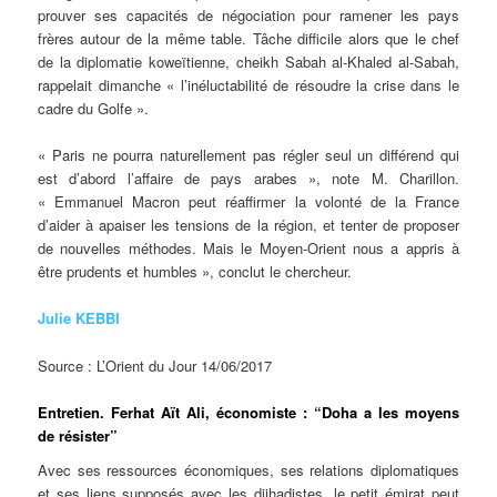
prouver ses capacités de négociation pour ramener les pays
frères autour de la même table. Tâche difficile alors que le chef
de la diplomatie koweïtienne, cheikh Sabah al-Khaled al-Sabah,
rappelait dimanche « l’inéluctabilité de résoudre la crise dans le
cadre du Golfe ».
« Paris ne pourra naturellement pas régler seul un différend qui
est d’abord l’affaire de pays arabes », note M. Charillon.
« Emmanuel Macron peut réaffirmer la volonté de la France
d’aider à apaiser les tensions de la région, et tenter de proposer
de nouvelles méthodes. Mais le Moyen-Orient nous a appris à
être prudents et humbles », conclut le chercheur.
Julie KEBBI
Source : L’Orient du Jour 14/06/2017
Entretien. Ferhat Aït Ali, économiste : “Doha a les moyens
de résister”
Avec ses ressources économiques, ses relations diplomatiques
et ses liens supposés avec les djihadistes, le petit émirat peut