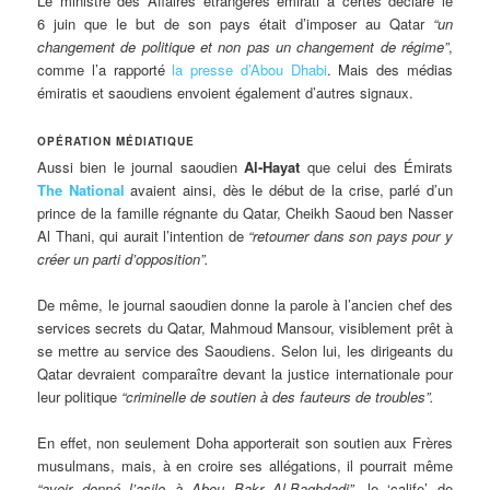
Le ministre des Affaires étrangères émirati a certes déclaré le
6 juin que le but de son pays était d’imposer au Qatar
“un
changement de politique et non pas un changement de régime”
,
comme l’a rapporté
la presse d’Abou Dhabi
. Mais des médias
émiratis et saoudiens envoient également d’autres signaux.
OPÉRATION MÉDIATIQUE
Aussi bien le journal saoudien
Al-Hayat
que celui des Émirats
The National
avaient ainsi, dès le début de la crise, parlé d’un
prince de la famille régnante du Qatar, Cheikh Saoud ben Nasser
Al Thani, qui aurait l’intention de
“retourner dans son pays pour y
créer un parti d’opposition”.
De même, le journal saoudien donne la parole à l’ancien chef des
services secrets du Qatar, Mahmoud Mansour, visiblement prêt à
se mettre au service des Saoudiens. Selon lui, les dirigeants du
Qatar devraient comparaître devant la justice internationale pour
leur politique
“criminelle de soutien à des fauteurs de troubles”.
En effet, non seulement Doha apporterait son soutien aux Frères
musulmans, mais, à en croire ses allégations, il pourrait même
“avoir donné l’asile à Abou Bakr Al-Baghdadi”
, le ‘calife’ de