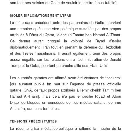
son tour ses voisins du Golfe de vouloir le mettre “sous tutelle”.
ISOLER DIPLOMATIQUEMENT L’IRAN
La crise sans précédent entre les partenaires du Golfe intervient
une semaine après une vive polémique suscitée par des propos
attribués à l’émir du Qatar, le cheikh Tamim ben Hamad Al-Thani.
Ce dernier aurait critiqué la volonté de Riyad d’isoler
diplomatiquement l’Iran tout en prenant la défense du Hezbollah
et des Frères musulmans. Il aurait également tenu des propos
assez négatifs sur les relations entre l’administration de Donald
Trump et le Qatar, pourtant un proche allié des États-Unis.
Les autorités qataries ont affirmé avoir été victimes de “hackers”
[qui auraient publié fin mai sur l’agence de presse officielle
qatarie, QNA, de faux propos attribués à l’émir cheikh Tamim ben
Hamad Al-Thani], mais cela n’a pas empêché Riyad et Abou
Dhabi de bloquer, en conséquence, les médias qataris, comme
Al-Jazira, sur leurs territoires.
TENSIONS PRÉEXISTANTES
La récente crise médiatico-politique a rallumé la mèche de la