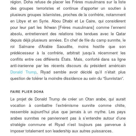
région. Doha refuse de placer les Frères musulmans sur la liste
des groupes terroristes et continue d’apporter un soutien à
plusieurs groupes islamistes, proches de la confrérie, notamment
en Libye et en Syrie. Abou Dhabi et Le Caire, qui considèrent
pour leur part les Ikhwan [Frères musulmans] comme l’ennemi
absolu, entretiennent des relations très tendues avec le Qatar
depuis déjà plusieurs années. En chef de file du camp sunnite, le
roi Salmane d’Arabie Saoudite, moins hostile que son
prédécesseur à la confrérie, arbitrait jusqu’à récemment les
conflits entre ces différents États. Mais, conforté dans sa ligne
anti-iranienne par les récents discours du président américain
Donald Trump
, Riyad semble avoir décidé qu’il n’était plus
question de tolérer la moindre dissidence au sein du “Sunnistan”.
FAIRE PLIER DOHA
Le projet de Donald Trump de créer un Otan arabe, qui aurait
vocation à combattre l’extrémisme sunnite comme chiite,
ressemble aujourd’hui plus que jamais à un mythe. Les pays
arabes sunnites ne parviennent pas à s’entendre autour d’une
stratégie commune et Riyad n’est toujours pas parvenue à
imposer totalement son leadership aux autres puissances.