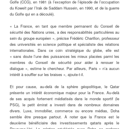
Golfe (CCG), en 1981 (à l’exception de l’épisode de l’occupation
du Koweït par l’Irak de Saddam Hussein, en 1990, et de la guerre
du Golfe qui en a découlé).
« La France, en tant que membre permanent du Conseil de
sécurité des Nations unies, a des responsabilités particulières au
sein du groupe européen », précise Frédéric Charillon, professeur
des universités en science politique et spécialiste des relations
internationales. Dans ce coin stratégique du globe, elle est
« sans doute l’une des puissances les mieux placées parmi les
membres du Conseil de sécurité pour aider à renouer le
dialogue », estime le chercheur. Par ailleurs, Paris « n’a aucun
intérêt à souffler sur les braises », ajoute-t-il.
Et pour cause, au-delà de la sphère géopolitique, le Qatar
présente un intérêt économique majeur pour la France. Au-delà
de ses acquis fortement médiatisés dans le monde sportif (le
PSG), le petit émirat a investi dans de nombreux domaines
divers. Luxe, immobilier, commerce ou encore médias, Doha
semble être presque partout. À noter que la France est le
deuxième bénéficiaire des investissements qataris après le
Royaume-Uni. La relation privilégiée avec Doha se renforce