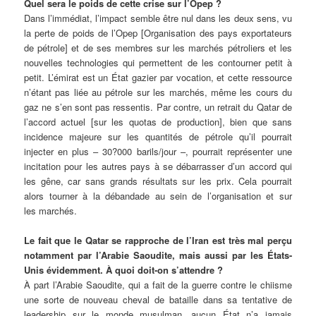
Quel sera le poids de cette crise sur l’Opep ?
Dans l’immédiat, l’impact semble être nul dans les deux sens, vu
la perte de poids de l’Opep [Organisation des pays exportateurs
de pétrole] et de ses membres sur les marchés pétroliers et les
nouvelles technologies qui permettent de les contourner petit à
petit. L’émirat est un État gazier par vocation, et cette ressource
n’étant pas liée au pétrole sur les marchés,
même les cours du
gaz ne s’en sont pas ressentis. Par contre, un retrait du Qatar de
l’accord actuel [sur les quotas de production], bien que sans
incidence majeure sur les quantités de pétrole qu’il pourrait
injecter en plus – 30?000 barils/jour –, pourrait représenter une
incitation pour les autres pays à se débarrasser d’un accord qui
les gêne, car sans grands résultats sur les prix. Cela pourrait
alors tourner à la débandade au sein de l’organisation et sur
les marchés.
Le fait que le Qatar se rapproche de l’Iran est très mal perçu
notamment par l’Arabie Saoudite, mais aussi par les États-
Unis évidemment. À quoi doit-on s’attendre ?
À part l’Arabie Saoudite, qui a fait de la guerre contre le chiisme
une sorte de nouveau cheval de bataille dans sa tentative de
leadership sur le monde musulman, aucun État n’a jamais