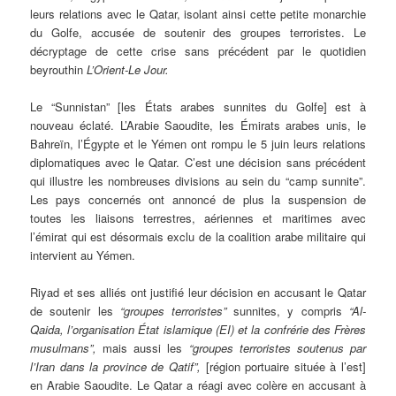
leurs relations avec le Qatar, isolant ainsi cette petite monarchie
du Golfe, accusée de soutenir des groupes terroristes. Le
décryptage de cette crise sans précédent par le quotidien
beyrouthin
L’Orient-Le Jour.
Le “Sunnistan” [les États arabes sunnites du Golfe] est à
nouveau éclaté. L’Arabie Saoudite, les Émirats arabes unis, le
Bahreïn, l’Égypte et le Yémen ont rompu le 5 juin leurs relations
diplomatiques avec le Qatar. C’est une décision sans précédent
qui illustre les nombreuses divisions au sein du “camp sunnite”.
Les pays concernés ont annoncé de plus la suspension de
toutes les liaisons terrestres, aériennes et maritimes avec
l’émirat qui est désormais exclu de la coalition arabe militaire qui
intervient au Yémen.
Riyad et ses alliés ont justifié leur décision en accusant le Qatar
de soutenir les
“groupes terroristes”
sunnites, y compris
“Al-
Qaida, l’organisation État islamique (EI) et la confrérie des Frères
musulmans”,
mais aussi les
“groupes terroristes soutenus par
l’Iran dans la province de Qatif”,
[région portuaire située à l’est]
en Arabie Saoudite. Le Qatar a réagi avec colère en accusant à