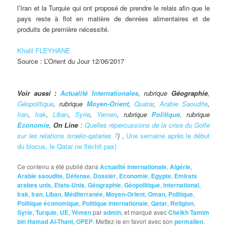
l’Iran et la Turquie qui ont proposé de prendre le relais afin que le
pays reste à flot en matière de denrées alimentaires et de
produits de première nécessité.
Khalil FLEYHANE
Source : L’Orient du Jour 12/06/2017
Voir aussi :
Actualité Internationales
, rubrique
Géographie
,
Géopolitique
, rubrique
Moyen-Orient
,
Quatar
,
Arabie Saoudite
,
Iran
,
Irak
,
Liban
,
Syrie
,
Yemen
, rubrique
Politique
, rubrique
Economie
,
On Line
:
Quelles répercussions de la crise du Golfe
sur les relations israélo-qataries ?
)
,
Une semaine après le début
du blocus, le Qatar ne fléchit pas)
Ce contenu a été publié dans
Actualité internationale
,
Algérie
,
Arabie saoudite
,
Défense
,
Dossier
,
Economie
,
Egypte
,
Emirats
arabes unis
,
Etats-Unis
,
Géographie
,
Géopolitique
,
international
,
Irak
,
Iran
,
Liban
,
Méditerranée
,
Moyen-Orient
,
Oman
,
Politique
,
Politique économique
,
Politique internationale
,
Qatar
,
Religion
,
Syrie
,
Turquie
,
UE
,
Yémen
par
admin
, et marqué avec
Cheikh Tamim
bin Hamad Al-Thani
,
OPEP
. Mettez-le en favori avec son
permalien
.