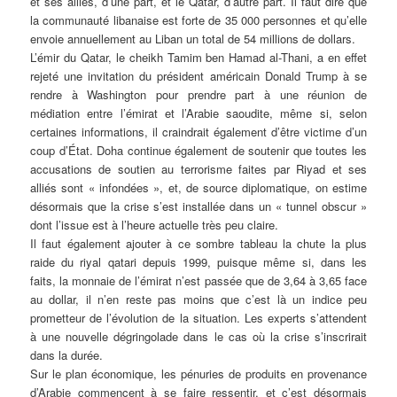
et ses alliés, d’une part, et le Qatar, d’autre part. Il faut dire que
la communauté libanaise est forte de 35 000 personnes et qu’elle
envoie annuellement au Liban un total de 54 millions de dollars.
L’émir du Qatar, le cheikh Tamim ben Hamad al-Thani, a en effet
rejeté une invitation du président américain Donald Trump à se
rendre à Washington pour prendre part à une réunion de
médiation entre l’émirat et l’Arabie saoudite, même si, selon
certaines informations, il craindrait également d’être victime d’un
coup d’État. Doha continue également de soutenir que toutes les
accusations de soutien au terrorisme faites par Riyad et ses
alliés sont « infondées », et, de source diplomatique, on estime
désormais que la crise s’est installée dans un « tunnel obscur »
dont l’issue est à l’heure actuelle très peu claire.
Il faut également ajouter à ce sombre tableau la chute la plus
raide du riyal qatari depuis 1999, puisque même si, dans les
faits, la monnaie de l’émirat n’est passée que de 3,64 à 3,65 face
au dollar, il n’en reste pas moins que c’est là un indice peu
prometteur de l’évolution de la situation. Les experts s’attendent
à une nouvelle dégringolade dans le cas où la crise s’inscrirait
dans la durée.
Sur le plan économique, les pénuries de produits en provenance
d’Arabie commencent à se faire ressentir, et c’est désormais