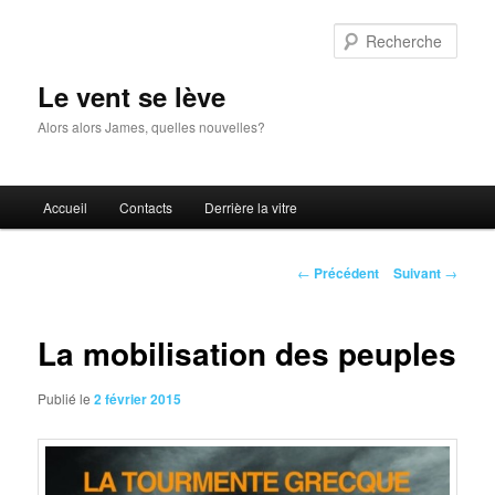
Aller
au
Rech
contenu
principal
Le vent se lève
Alors alors James, quelles nouvelles?
Menu
Accueil
Contacts
Derrière la vitre
principal
Navigation
←
Précédent
Suivant
→
des
articles
La mobilisation des peuples
Publié le
2 février 2015