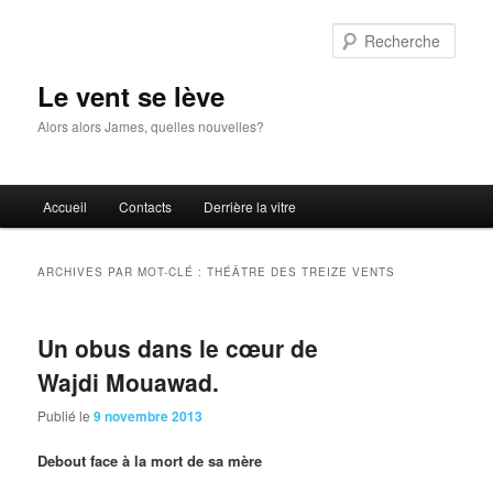
Aller
Aller
au
au
Rech
contenu
contenu
principal
secondaire
Le vent se lève
Alors alors James, quelles nouvelles?
Menu
Accueil
Contacts
Derrière la vitre
principal
ARCHIVES PAR MOT-CLÉ :
THÉÂTRE DES TREIZE VENTS
Un obus dans le cœur de
Wajdi Mouawad.
Publié le
9 novembre 2013
Debout
face à la mort de sa mère