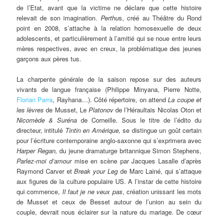
de l’Etat, avant que la victime ne déclare que cette histoire
relevait de son imagination.
Perthu
s, créé au Théâtre du Rond
point en 2008, s’attache à la relation homosexuelle de deux
adolescents, et particulièrement à l’amitié qui se noue entre leurs
mères respectives, avec en creux, la problématique des jeunes
garçons aux pères tus.
La charpente générale de la saison repose sur des auteurs
vivants de langue française (Philippe Minyana, Pierre Notte,
Florian Parra
, Rayhana…). Côté répertoire, on attend
La coupe et
les lèvres
de Musset, Le
Platonov
de l’Héraultais Nicolas Oton et
Nicomède & Suréna
de Corneille. Sous le titre de l’édito du
directeur, intitulé
Tintin en Amérique,
se distingue un goût certain
pour l’écriture contemporaine anglo-saxonne qui s’exprimera avec
Harper Regan,
du jeune dramaturge britannique Simon Stephens,
Parlez-moi d’amour
mise en scène par Jacques Lasalle d’après
Raymond Carver et
Break your Leg
de Marc Lainé, qui s’attaque
aux figures de la culture populaire US.
A l’instar de cette histoire
qui commence,
Il faut je ne veux pas
, création unissant les mots
de Musset et ceux de Besset autour de l’union au sein du
couple, devrait nous éclairer sur la nature du mariage. De cœur