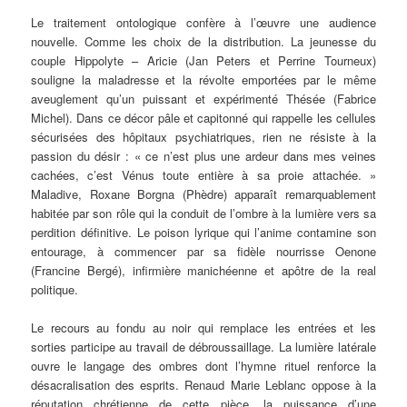
Le traitement ontologique confère à l’œuvre une audience
nouvelle. Comme les choix de la distribution. La jeunesse du
couple Hippolyte – Aricie (Jan Peters et Perrine Tourneux)
souligne la maladresse et la révolte emportées par le même
aveuglement qu’un puissant et expérimenté Thésée (Fabrice
Michel). Dans ce décor pâle et capitonné qui rappelle les cellules
sécurisées des hôpitaux psychiatriques, rien ne résiste à la
passion du désir : « ce n’est plus une ardeur dans mes veines
cachées, c’est Vénus toute entière à sa proie attachée. »
Maladive, Roxane Borgna (Phèdre) apparaît remarquablement
habitée par son rôle qui la conduit de l’ombre à la lumière vers sa
perdition définitive. Le poison lyrique qui l’anime contamine son
entourage, à commencer par sa fidèle nourrisse Oenone
(Francine Bergé), infirmière manichéenne et apôtre de la real
politique.
Le recours au fondu au noir qui remplace les entrées et les
sorties participe au travail de débroussaillage. La lumière latérale
ouvre le langage des ombres dont l’hymne rituel renforce la
désacralisation des esprits. Renaud Marie Leblanc oppose à la
réputation chrétienne de cette pièce, la puissance d’une