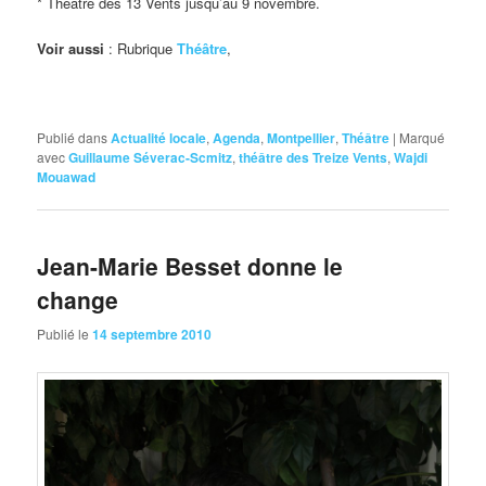
* Théâtre des 13 Vents jusqu’au 9 novembre.
Voir aussi
: Rubrique
Théâtre
,
Publié dans
Actualité locale
,
Agenda
,
Montpellier
,
Théâtre
|
Marqué
avec
Guillaume Séverac-Scmitz
,
théâtre des Treize Vents
,
Wajdi
Mouawad
Jean-Marie Besset donne le
change
Publié le
14 septembre 2010