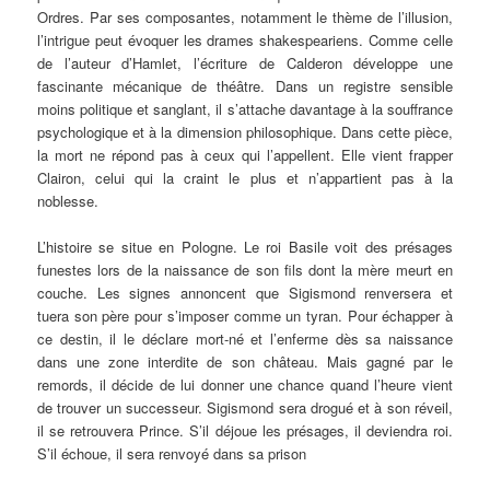
Ordres. Par ses composantes, notamment le thème de l’illusion,
l’intrigue peut évoquer les drames shakespeariens. Comme celle
de l’auteur d’Hamlet, l’écriture de Calderon développe une
fascinante mécanique de théâtre. Dans un registre sensible
moins politique et sanglant, il s’attache davantage à la souffrance
psychologique et à la dimension philosophique. Dans cette pièce,
la mort ne répond pas à ceux qui l’appellent. Elle vient frapper
Clairon, celui qui la craint le plus et n’appartient pas à la
noblesse.
L’histoire se situe en Pologne. Le roi Basile voit des présages
funestes lors de la naissance de son fils dont la mère meurt en
couche. Les signes annoncent que Sigismond renversera et
tuera son père pour s’imposer comme un tyran. Pour échapper à
ce destin, il le déclare mort-né et l’enferme dès sa naissance
dans une zone interdite de son château. Mais gagné par le
remords, il décide de lui donner une chance quand l’heure vient
de trouver un successeur. Sigismond sera drogué et à son réveil,
il se retrouvera Prince. S’il déjoue les présages, il deviendra roi.
S’il échoue, il sera renvoyé dans sa prison