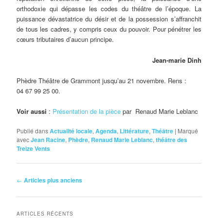
orthodoxie qui dépasse les codes du théâtre de l’époque. La
puissance dévastatrice du désir et de la possession s’affranchit
de tous les cadres, y compris ceux du pouvoir. Pour pénétrer les
cœurs tributaires d’aucun principe.
Jean-marie Dinh
Phèdre Théâtre de Grammont jusqu’au 21 novembre. Rens :
04 67 99 25 00.
Voir aussi
:
Présentation de la pièce
par Renaud Marie Leblanc
Publié dans
Actualité locale
,
Agenda
,
Littérature
,
Théâtre
|
Marqué
avec
Jean Racine
,
Phèdre
,
Renaud Marie Leblanc
,
théâtre des
Treize Vents
Navigation
←
Articles plus anciens
des
articles
ARTICLES RÉCENTS