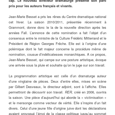
cap. Le nouveau directeur dramaturge présente son parti
pris pour les auteurs français et vivants.
Jean-Marie Besset a pris les rênes du Centre dramatique national
cet hiver. La saison 2010/2011, présentée récemment à
Grammont, donne donc le la de la nouvelle direction après les
années Fall. L’annonce de cette nomination a fait l’objet d’un
consensus entre le ministre de la Culture Frédéric Mitterrand et le
Président de Région Georges Frêche. Elle est à l’origine d’une
polémique dont le fait majeur concerne la procédure même de
nomination, cousue d’indélicatesses monarchiques. A ce propos,
Jean-Marie Besset, qui campe sur une posture artistique, évoque
une arrivée sous la pluie et souhaite qu’on le juge sur son travail.
La programmation artistique est celle d’un dramaturge auteur
d’une vingtaine de pièces. Deux d’entre elles, mises en scène
par Gilbert Desveaux, le directeur adjoint, sont à l’affiche. Elles
permettront de découvrir son travail.
RER,
créé en 2006, ouvrira
la saison. Une pièce d’aujourd’hui qui aborde la « victimisation »
et le mensonge comme vecteur de vérité. Elle s’inspire d’un fait
divers. Celui d’une jeune fille d’origine juive dont les déclarations
avaient provoqué l’émoi de la classe politique jusqu’au sommet