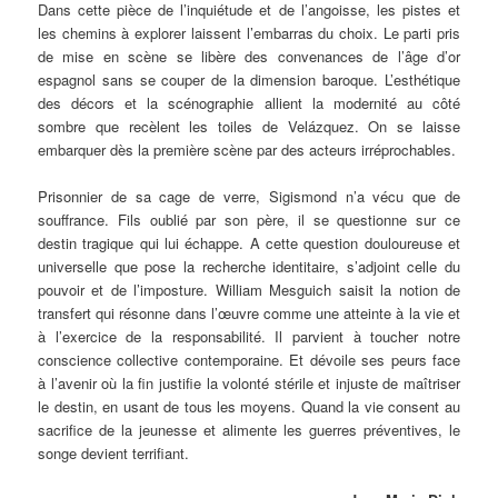
Dans cette pièce de l’inquiétude et de l’angoisse, les pistes et
les chemins à explorer laissent l’embarras du choix. Le parti pris
de mise en scène se libère des convenances de l’âge d’or
espagnol sans se couper de la dimension baroque. L’esthétique
des décors et la scénographie allient la modernité au côté
sombre que recèlent les toiles de Velázquez. On se laisse
embarquer dès la première scène par des acteurs irréprochables.
Prisonnier de sa cage de verre, Sigismond n’a vécu que de
souffrance. Fils oublié par son père, il se questionne sur ce
destin tragique qui lui échappe. A cette question douloureuse et
universelle que pose la recherche identitaire, s’adjoint celle du
pouvoir et de l’imposture. William Mesguich saisit la notion de
transfert qui résonne dans l’œuvre comme une atteinte à la vie et
à l’exercice de la responsabilité. Il parvient à toucher notre
conscience collective contemporaine. Et dévoile ses peurs face
à l’avenir où la fin justifie la volonté stérile et injuste de maîtriser
le destin, en usant de tous les moyens. Quand la vie consent au
sacrifice de la jeunesse et alimente les guerres préventives, le
songe devient terrifiant.