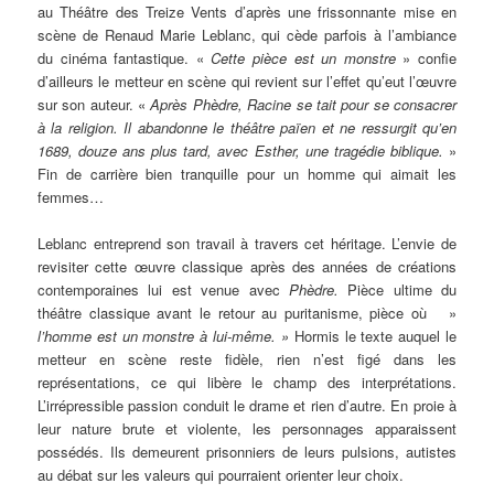
au Théâtre des Treize Vents d’après une frissonnante mise en
scène de Renaud Marie Leblanc, qui cède parfois à l’ambiance
du cinéma fantastique. «
Cette pièce est un monstre
» confie
d’ailleurs le metteur en scène qui revient sur l’effet qu’eut l’œuvre
sur son auteur. «
Après Phèdre, Racine se tait pour se consacrer
à la religion. Il abandonne le théâtre païen et ne ressurgit qu’en
1689, douze ans plus tard, avec Esther, une tragédie biblique.
»
Fin de carrière bien tranquille pour un homme qui aimait les
femmes…
Leblanc entreprend son travail à travers cet héritage. L’envie de
revisiter cette œuvre classique après des années de créations
contemporaines lui est venue avec
Phèdre.
Pièce ultime du
théâtre classique avant le retour au puritanisme, pièce où »
l’homme est un monstre à lui-même. »
Hormis le texte auquel le
metteur en scène reste fidèle, rien n’est figé dans les
représentations, ce qui libère le champ des interprétations.
L’irrépressible passion conduit le drame et rien d’autre. En proie à
leur nature brute et violente, les personnages apparaissent
possédés. Ils demeurent prisonniers de leurs pulsions, autistes
au débat sur les valeurs qui pourraient orienter leur choix.