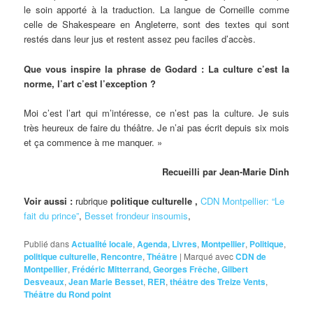
le soin apporté à la traduction. La langue de Corneille comme
celle de Shakespeare en Angleterre, sont des textes qui sont
restés dans leur jus et restent assez peu faciles d’accès.
Que vous inspire la phrase de Godard : La culture c’est la
norme, l’art c’est l’exception ?
Moi c’est l’art qui m’intéresse, ce n’est pas la culture. Je suis
très heureux de faire du théâtre. Je n’ai pas écrit depuis six mois
et ça commence à me manquer. »
Recueilli par Jean-Marie Dinh
Voir aussi :
rubrique
politique culturelle ,
CDN Montpellier: “Le
fait du prince”
,
Besset frondeur insoumis
,
Publié dans
Actualité locale
,
Agenda
,
Livres
,
Montpellier
,
Politique
,
politique culturelle
,
Rencontre
,
Théâtre
|
Marqué avec
CDN de
Montpellier
,
Frédéric Mitterrand
,
Georges Frêche
,
Gilbert
Desveaux
,
Jean Marie Besset
,
RER
,
théâtre des Treize Vents
,
Théâtre du Rond point