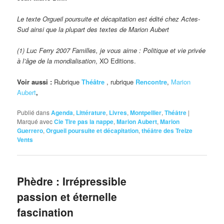
Le texte Orgueil poursuite et décapitation est édité chez Actes-
Sud ainsi que la plupart des textes de Marion Aubert
(1) Luc Ferry 2007
Familles, je vous aime : Politique et vie privée
à l’âge de la mondialisation
, XO Editions.
Voir aussi :
Rubrique
Théâtre
, rubrique
Rencontre
,
Marion
Aubert
,
Publié dans
Agenda
,
Littérature
,
Livres
,
Montpellier
,
Théâtre
|
Marqué avec
Cie Tire pas la nappe
,
Marion Aubert
,
Marion
Guerrero
,
Orgueil poursuite et décapitation
,
théâtre des Treize
Vents
Phèdre : Irrépressible
passion et éternelle
fascination