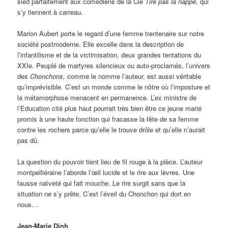
sied parfaitement aux comédiens de la Cie
Tire pas la nappe,
qui
s’y tiennent à carreau.
Marion Aubert porte le regard d’une femme trentenaire sur notre
société postmoderne. Elle excelle dans la description de
l’infantilisme et de la victimisation, deux grandes tentations du
XXIe. Peuplé de martyres silencieux ou auto-proclamés, l’univers
des
Chonchons,
comme le nomme l’auteur, est aussi véritable
qu’imprévisible. C’est un monde comme le nôtre où l’imposture et
la métamorphose menacent en permanence. L’ex ministre de
l’Education cité plus haut pourrait très bien être ce jeune marié
promis à une haute fonction qui fracasse la tête de sa femme
contre les rochers parce qu’elle le trouve drôle et qu’elle n’aurait
pas dû.
La question du pouvoir tient lieu de fil rouge à la pièce. L’auteur
montpelliéraine l’aborde l’œil lucide et le rire aux lèvres. Une
fausse naïveté qui fait mouche. Le rire surgit sans que la
situation ne s’y prête. C’est l’éveil du Chonchon qui dort en
nous…
Jean-Marie Dinh