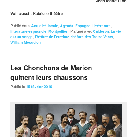
Jean-Marie Dinh
Voir aussi :
Rubrique
théâtre
Publié dans
Actualité locale
,
Agenda
,
Espagne
,
Littérature
,
littérature espagnole
,
Montpellier
|
Marqué avec
Caldéron
,
La vie
est un songe
,
Théâtre de l’étreinte
,
théâtre des Treize Vents
,
William Mesguich
Les Chonchons de Marion
quittent leurs chaussons
Publié le
15 février 2010