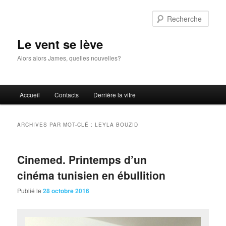
Aller
Aller
au
au
Rech
contenu
contenu
principal
secondaire
Le vent se lève
Alors alors James, quelles nouvelles?
Menu
Accueil
Contacts
Derrière la vitre
principal
ARCHIVES PAR MOT-CLÉ :
LEYLA BOUZID
Cinemed. Printemps d’un
cinéma tunisien en ébullition
Publié le
28 octobre 2016