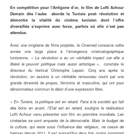
En compétition pour l’Antigone d’or, le film de Lofti Achour
Demain dès l’aube aborde la Tunisie post- révolution et
démontre la vitalité du cinéma tunisien dont l’offre
diversifiée s’exprime avec force, parfois où elle n’est pas
attendue.
Avec une vingtaine de films projetés, le Cinemed consacre cette
année une large place à l’émergence cinématographique
tunisienne. «
La révolution a eu un véritable impact car elle a
libéré le pouvoir politique mais aussi artistique
», constate le
directeur du festival Christophe Leparc. Cinq ans après la
révolution, on assiste à un véritable renouveau nourri par une
grande diversité de propos, féminins et masculins, qui ont pour
dénominateur commun le désir d’une expression libre.
«
En Tunisie, la politique est en retard. Face à la société qui fait
des bons en avant, l’Etat est en retard
, souligne le réalisateur
Lofti Achour venu présenter son film en première mondiale
. Les
cinéastes se sont emparés de la démocratie. Mais le budget de
la culture, qui reste sous l’influence des religieux, ne cesse de
baisser depuis 2011. Il est aujourd’hui deux fois moins important