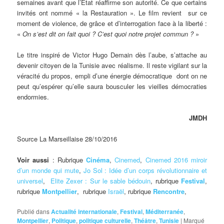
semaines avant que l’Etat réaffirme son autorité. Ce que certains
invités ont nommé « la Restauration ». Le film revient sur ce
moment de violence, de grâce et d’interrogation face à la liberté :
«
On s’est dit on fait quoi ? C’est quoi notre projet commun ?
»
Le titre inspiré de Victor Hugo Demain dès l’aube, s’attache au
devenir citoyen de la Tunisie avec réalisme. Il reste vigilant sur la
véracité du propos, empli d’une énergie démocratique dont on ne
peut qu’espérer qu’elle saura bousculer les vieilles démocraties
endormies.
JMDH
Source La Marseillaise 28/10/2016
Voir aussi
: Rubrique
Cinéma
,
Cinemed
,
Cinemed 2016 miroir
d’un monde qui mute
,
Jo Sol : Idée d’un corps révolutionnaire et
universel
,
Elite Zexer : Sur le sable bédouin
, rubrique
Festival
,
rubrique
Montpellier
, rubrique
Israël
, rubrique
Rencontre
,
Publié dans
Actualité internationale
,
Festival
,
Méditerranée
,
Montpellier
,
Politique
,
politique culturelle
,
Théâtre
,
Tunisie
|
Marqué