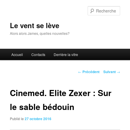
Aller
au
Rech
contenu
principal
Le vent se lève
Alors alors James, quelles nouvelles?
Menu
Accueil
Contacts
Derrière la vitre
principal
Navigation
←
Précédent
Suivant
→
des
articles
Cinemed. Elite Zexer : Sur
le sable bédouin
Publié le
27 octobre 2016