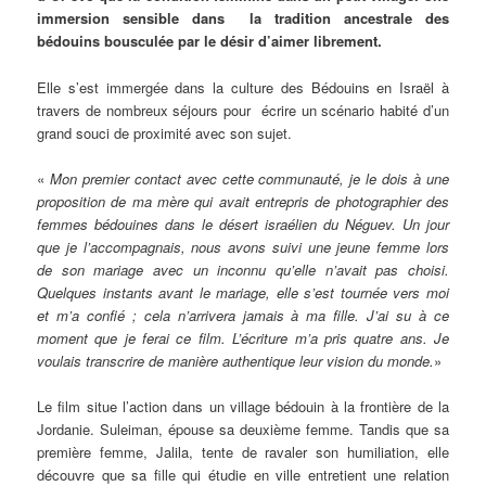
immersion sensible dans la tradition ancestrale des
bédouins bousculée par le désir d’aimer librement.
Elle s’est immergée dans la culture des Bédouins en Israël à
travers de nombreux séjours pour écrire un scénario habité d’un
grand souci de proximité avec son sujet.
«
Mon premier contact avec cette communauté, je le dois à une
proposition de ma mère qui avait entrepris de photographier des
femmes bédouines dans le désert israélien du Néguev. Un jour
que je l’accompagnais, nous avons suivi une jeune femme lors
de son mariage avec un inconnu qu’elle n’avait pas choisi.
Quelques instants avant le mariage, elle s’est tournée vers moi
et m’a confié ; cela n’arrivera jamais à ma fille. J’ai su à ce
moment que je ferai ce film. L’écriture m’a pris quatre ans. Je
voulais transcrire de manière authentique leur vision du monde.
»
Le film situe l’action dans un village bédouin à la frontière de la
Jordanie. Suleiman, épouse sa deuxième femme. Tandis que sa
première femme, Jalila, tente de ravaler son humiliation, elle
découvre que sa fille qui étudie en ville entretient une relation