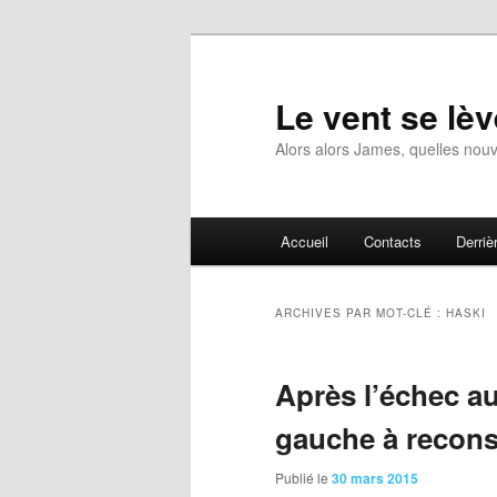
Aller
Aller
au
au
contenu
contenu
Le vent se lèv
principal
secondaire
Alors alors James, quelles nouv
Menu
Accueil
Contacts
Derrièr
principal
ARCHIVES PAR MOT-CLÉ :
HASKI
Après l’échec a
gauche à recons
Publié le
30 mars 2015