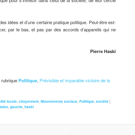
que pour s’investir dans celui de la société, de leur cercle
des idées et d’une certaine pratique politique. Peut-être est-
cer, par le bas, et pas par des accords d’appareils qui ne
Pierre Haski
, rubrique
Politique
,
Prévisible et imparable victoire de la
lité locale
,
citoyenneté
,
Mouvements sociaux
,
Politique
,
société
|
tales
,
gauche
,
haski