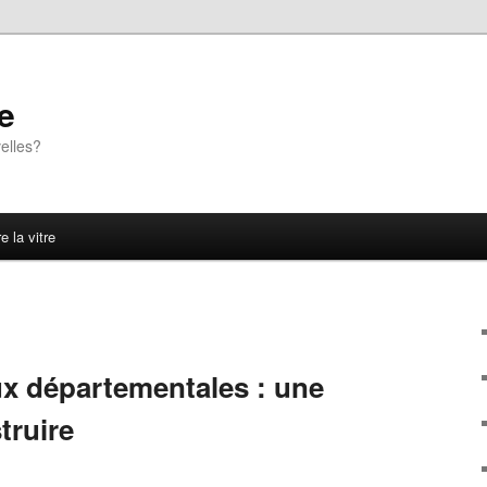
e
elles?
e la vitre
ux départementales : une
truire