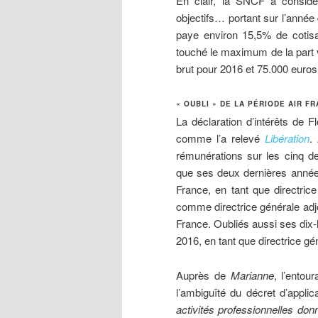
En clair, la SNCF a considé
objectifs… portant sur l’année
paye environ 15,5% de cotisat
touché le maximum de la part 
brut pour 2016 et 75.000 euros
« OUBLI » DE LA PÉRIODE AIR F
La déclaration d’intérêts de F
comme l’a relevé
Libération
.
rémunérations sur les cinq de
que ses deux dernières année
France, en tant que directric
comme directrice générale adjo
France. Oubliés aussi ses dix-
2016, en tant que directrice gé
Auprès de
Marianne
, l’entou
l’ambiguïté du décret d’applic
activités professionnelles don