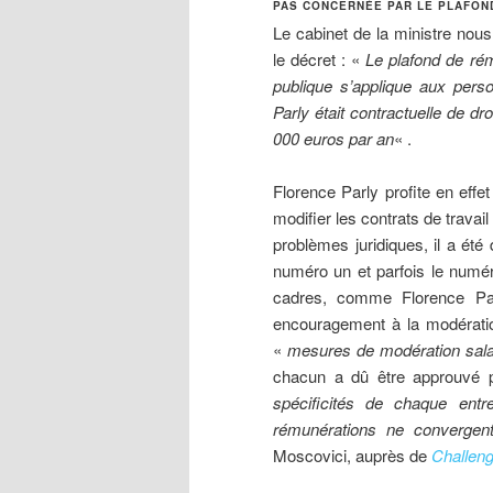
PAS CONCERNÉE PAR LE PLAFON
Le cabinet de la ministre nou
le décret : «
Le plafond de rém
publique s’applique aux perso
Parly était contractuelle de dr
000 euros par an
« .
Florence Parly profite en effe
modifier les contrats de travai
problèmes juridiques, il a été
numéro un et parfois le numér
cadres, comme Florence Par
encouragement à la modérati
«
mesures de modération salar
chacun a dû être approuvé p
spécificités de chaque entr
rémunérations ne convergent
Moscovici, auprès de
Challen