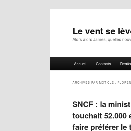
Aller
Aller
au
au
contenu
contenu
Le vent se lèv
principal
secondaire
Alors alors James, quelles nouv
Menu
Accueil
Contacts
Derrièr
principal
ARCHIVES PAR MOT-CLÉ :
FLOREN
SNCF : la minist
touchait 52.000
faire préférer le 