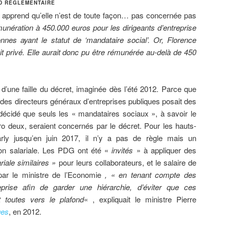
D RÉGLEMENTAIRE
s apprend qu’elle n’est de toute façon… pas concernée pas
unération à 450.000 euros pour les dirigeants d’entreprise
nnes ayant le statut de ‘mandataire social’. Or, Florence
oit privé. Elle aurait donc pu être rémunérée au-delà de 450
t d’une faille du décret, imaginée dès l’été 2012. Parce que
l des directeurs généraux d’entreprises publiques posait des
 décidé que seuls les « mandataires sociaux », à savoir le
o deux, seraient concernés par le décret. Pour les hauts-
ly jusqu’en juin 2017, il n’y a pas de règle mais un
on salariale. Les PDG ont été «
invités
» à appliquer des
iale similaires »
pour leurs collaborateurs, et le salaire de
ar le ministre de l’Economie
, « en tenant compte des
eprise afin de garder une hiérarchie, d’éviter que ces
 toutes vers le plafond
« , expliquait le ministre Pierre
ges
, en 2012.