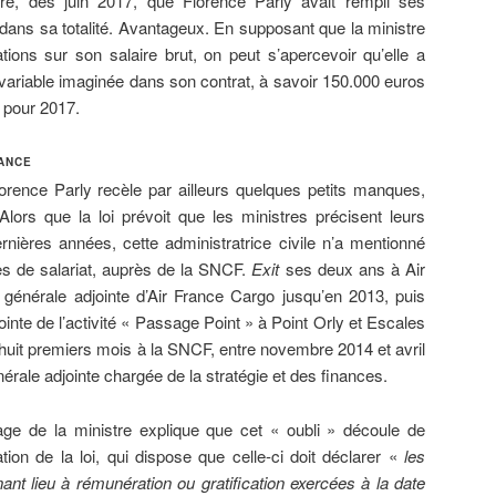
ré, dès juin 2017, que Florence Parly avait rempli ses
 dans sa totalité. Avantageux. En supposant que la ministre
ions sur son salaire brut, on peut s’apercevoir qu’elle a
variable imaginée dans son contrat, à savoir 150.000 euros
 pour 2017.
RANCE
lorence Parly recèle par ailleurs quelques petits manques,
 Alors que la loi prévoit que les ministres précisent leurs
rnières années, cette administratrice civile n’a mentionné
s de salariat, auprès de la SNCF.
Exit
ses deux ans à Air
e générale adjointe d’Air France Cargo jusqu’en 2013, puis
inte de l’activité « Passage Point » à Point Orly et Escales
huit premiers mois à la SNCF, entre novembre 2014 et avril
nérale adjointe chargée de la stratégie et des finances.
rage de la ministre explique que cet « oubli » découle de
ation de la loi, qui dispose que celle-ci doit déclarer «
les
nant lieu à rémunération ou gratification exercées à la date