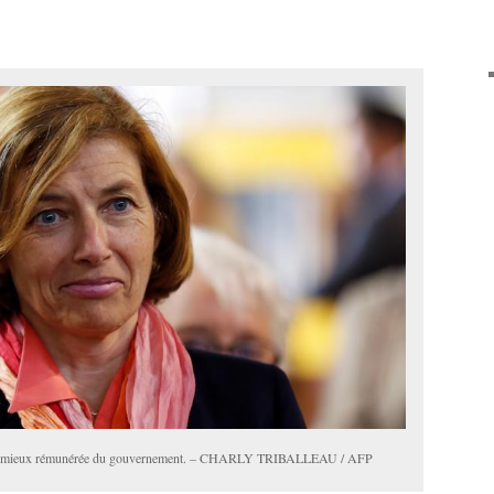
re la mieux rémunérée du gouvernement. – CHARLY TRIBALLEAU / AFP