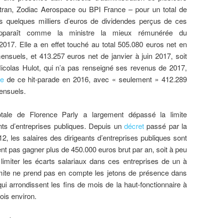
tran, Zodiac Aerospace ou BPI France – pour un total de
s quelques milliers d’euros de dividendes perçus de ces
apparaît comme la ministre la mieux rémunérée du
17. Elle a en effet touché au total 505.080 euros net en
ensuels, et 413.257 euros net de janvier à juin 2017, soit
icolas Hulot, qui n’a pas renseigné ses revenus de 2017,
ce
de ce hit-parade en 2016, avec « seulement » 412.289
ensuels.
tale de Florence Parly a largement dépassé la limite
ants d’entreprises publiques. Depuis un
décret
passé par la
2012, les salaires des dirigeants d’entreprises publiques sont
ent pas gagner plus de 450.000 euros brut par an, soit à peu
limiter les écarts salariaux dans ces entreprises de un à
mite ne prend pas en compte les jetons de présence dans
qui arrondissent les fins de mois de la haut-fonctionnaire à
ois environ.