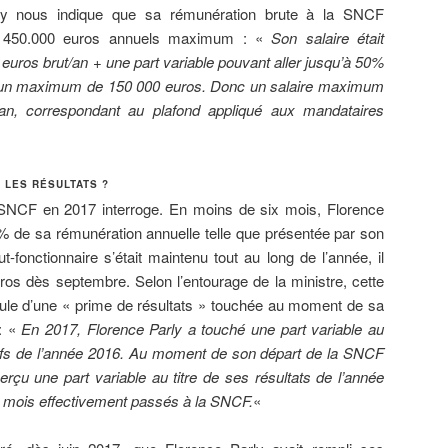
rly nous indique que sa rémunération brute à la SNCF
 à 450.000 euros annuels maximum : «
Son salaire était
 euros brut/an + une part variable pouvant aller jusqu’à 50%
it un maximum de 150 000 euros. Donc un salaire maximum
n, correspondant au plafond appliqué aux mandataires
 LES RÉSULTATS ?
a SNCF en 2017 interroge. En moins de six mois, Florence
% de sa rémunération annuelle telle que présentée par son
ut-fonctionnaire s’était maintenu tout au long de l’année, il
ros dès septembre. Selon l’entourage de la ministre, cette
ule d’une « prime de résultats » touchée au moment de sa
: «
En 2017, Florence Parly a touché une part variable au
ectifs de l’année 2016. Au moment de son départ de la SNCF
perçu une part variable au titre de ses résultats de l’année
e mois effectivement passés à la SNCF
.
«