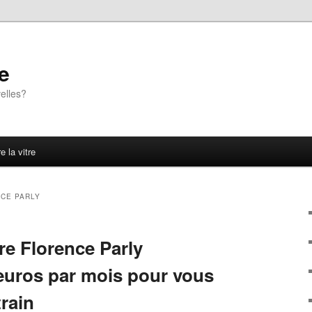
e
elles?
e la vitre
CE PARLY
re Florence Parly
 euros par mois pour vous
train