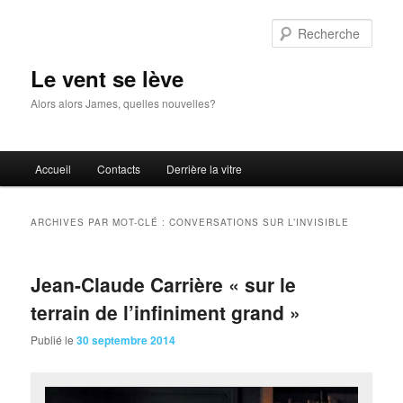
Aller
Aller
au
au
Rech
contenu
contenu
principal
secondaire
Le vent se lève
Alors alors James, quelles nouvelles?
Menu
Accueil
Contacts
Derrière la vitre
principal
ARCHIVES PAR MOT-CLÉ :
CONVERSATIONS SUR L’INVISIBLE
Jean-Claude Carrière « sur le
terrain de l’infiniment grand »
Publié le
30 septembre 2014