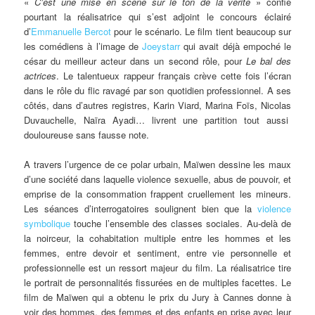
«
C’est une mise en scène sur le ton de la vérité
» confie
pourtant la réalisatrice qui s’est adjoint le concours éclairé
d’
Emmanuelle Bercot
pour le scénario. Le film tient beaucoup sur
les comédiens à l’image de
Joeystarr
qui avait déjà empoché le
césar du meilleur acteur dans un second rôle, pour
Le bal des
actrices
. Le talentueux rappeur français crève cette fois l’écran
dans le rôle du flic ravagé par son quotidien professionnel. A ses
côtés, dans d’autres registres, Karin Viard, Marina Foïs, Nicolas
Duvauchelle, Naïra Ayadi… livrent une partition tout aussi
douloureuse sans fausse note.
A travers l’urgence de ce polar urbain, Maïwen dessine les maux
d’une société dans laquelle violence sexuelle, abus de pouvoir, et
emprise de la consommation frappent cruellement les mineurs.
Les séances d’interrogatoires soulignent bien que la
violence
symbolique
touche l’ensemble des classes sociales. Au-delà de
la noirceur, la cohabitation multiple entre les hommes et les
femmes, entre devoir et sentiment, entre vie personnelle et
professionnelle est un ressort majeur du film. La réalisatrice tire
le portrait de personnalités fissurées en de multiples facettes. Le
film de Maïwen qui a obtenu le prix du Jury à Cannes donne à
voir des hommes, des femmes et des enfants en prise avec leur