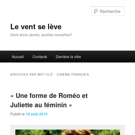
Aller
Aller
au
au
Rech
contenu
contenu
principal
secondaire
Le vent se lève
Alors alors James, quelles nouvelles?
Menu
Accueil
Contacts
Derrière la vitre
principal
ARCHIVES PAR MOT-CLÉ :
CINÉMA FRANÇAIS
« Une forme de Roméo et
Juliette au féminin »
Publié le
18 août 2015