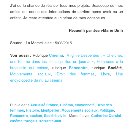
J’ai eu la chance de réaliser tous mes projets. Beaucoup de mes
amies ont connu des interruptions de carrière après avoir eu un
enfant. Je reste attentive au cinéma de mes consoeurs.
Recueilli par Jean-Marie Dinh
Source : La Marseillaise 15/08/2015
Voir aussi :
Rubrique
Cinéma
,
Virginie Despentes : « Cherchez
une femme dans les films qui lise un journal »
,
Hollywood a la
braguette qui coince
, rubrique
Rencontre
, rubrique
Société
,
Mouvements sociaux
,
Droit des femmes
,
Livre
,
Une
encyclopédie du nu au cinéma
,
Publié dans
Actualité France
,
Cinéma
,
citoyenneté
,
Droit des
femmes
,
Histoire
,
Montpellier
,
Mouvements sociaux
,
Politique
,
Rencontre
,
société
,
Société civile
|
Marqué avec
Catherine Corsini
,
cinéma français
,
soixante-huit.