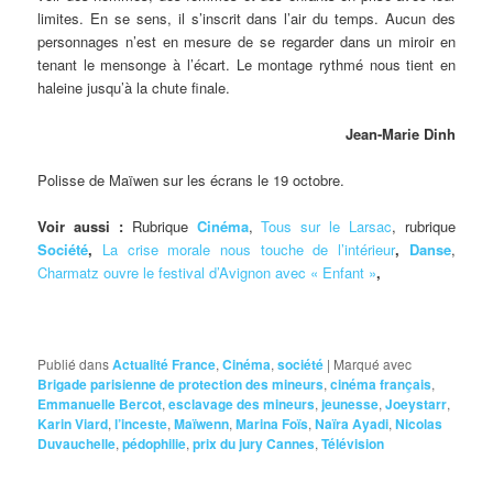
limites. En se sens, il s’inscrit dans l’air du temps. Aucun des
personnages n’est en mesure de se regarder dans un miroir en
tenant le mensonge à l’écart. Le montage rythmé nous tient en
haleine jusqu’à la chute finale.
Jean-Marie Dinh
Polisse de Maïwen sur les écrans le 19 octobre.
Voir aussi :
Rubrique
Cinéma
,
Tous sur le Larsac
, rubrique
Société
,
La crise morale nous touche de l’intérieur
,
Danse
,
Charmatz ouvre le festival d’Avignon avec « Enfant »
,
Publié dans
Actualité France
,
Cinéma
,
société
|
Marqué avec
Brigade parisienne de protection des mineurs
,
cinéma français
,
Emmanuelle Bercot
,
esclavage des mineurs
,
jeunesse
,
Joeystarr
,
Karin Viard
,
l’inceste
,
Maïwenn
,
Marina Foïs
,
Naïra Ayadi
,
Nicolas
Duvauchelle
,
pédophilie
,
prix du jury Cannes
,
Télévision