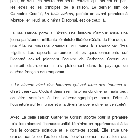
plait, ce sont les hésitations sentimentales qui mettent en péril
les êtres et les principes de la raison. Le dernier film de
Catherine Corsini,
La belle saison
, projeté en avant première à
Montpellier jeudi au cinéma Diagonal, est de ceux là.
La réalisatrice porte à l’écran une histoire d’amour entre une
jeune parisienne, militante féministe libérée (Cécile de France), et
une fille de paysans creusois, qui peine à s’émanciper (Izïa
Higelin). Les rapports amoureux et les questionnements sur
l’identité sexuel jalonnent l’oeuvre de Catherine Corsini qui
s’inscrit discrètement mais pleinement dans le paysage du
cinéma français contemporain.
«
Le cinéma c’est des hommes qui ont filmé des femmes
»,
disait Jean-Luc Godard dans ses Histoires du cinéma, mais peut
on être sensible à l’art cinématographique sans l’être à
l’ouverture sur le monde et à la diversité que le cinéma véhicule?
Avec La belle saison Catherine Corsini aborde pour la première
fois frontalement l’homosexualité féminine en appréhendant à la
fois le contexte politique et le contexte social. Elle situe une
grande partie de l’action dans l’environnement rural, loin des