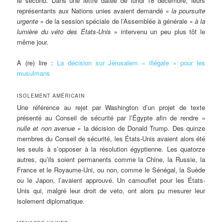
le second. Dans une lettre datée de lundi 18 décembre, leurs
représentants aux Nations unies avaient demandé «
la poursuite
urgente
» de la session spéciale de l’Assemblée à générale «
à la
lumière du véto des États-Unis
» intervenu un peu plus tôt le
même jour.
À (re) lire :
La décision sur Jérusalem « illégale » pour les
musulmans
ISOLEMENT AMÉRICAIN
Une référence au rejet par Washington d’un projet de texte
présenté au Conseil de sécurité par l’Égypte afin de rendre
«
nulle et non avenue »
la décision de Donald Trump. Des quinze
membres du Conseil de sécurité, les États-Unis avaient alors été
les seuls à s’opposer à la résolution égyptienne. Les quatorze
autres, qu’ils soient permanents comme la Chine, la Russie, la
France et le Royaume-Uni, ou non, comme le Sénégal, la Suède
ou le Japon, l’avaient approuvé. Un camouflet pour les États-
Unis qui, malgré leur droit de veto, ont alors pu mesurer leur
isolement diplomatique.