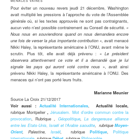
MENACES VAINES
Pour éviter un nouveau revers jeudi 21 décembre, Washington
avait multiplié les pressions à l’approche du vote de l’Assemblée
générale où, si les textes approuvés ne sont pas contraignants,
aucun veto n’est possible contrairement au Conseil de sécurité.
«
Nous nous en souviendrons quand on nous demandera encore
une fois de verser la plus importante contribution »,
avait menacé
Nikki Haley, la représentante américaine à l’ONU, avant même le
scrutin
.
Plus tôt, elle avait déjà prévenu :
«
Le président
observera attentivement ce vote et il a demandé que je lui
signale les pays qui auront voté contre nous
», avait ainsi
prévenu Nikki Haley, la représentante américaine à l’ONU. Des
menaces qui n’ont pas porté leurs fruits.
Marianne Meunier
Source La Croix 21/12/2017
Voir aussi :
Actualité Internationales
,
Actualité locale,
rubrique Montpelier
,
Jérusalem. Mot d’ordre commun contre la
provocation
, Rubrique
,
Géopolitique
,
La dangereuse alliance
entre les Etats-Unis, Israël et l’Arabie saoudite
, rubrique
Moyen-
Orient
, Palestine,
Israël
,
rubrique
Politique
,
Politique
internationale
, rubrique
Débat
, rubrique
Philosophie
,