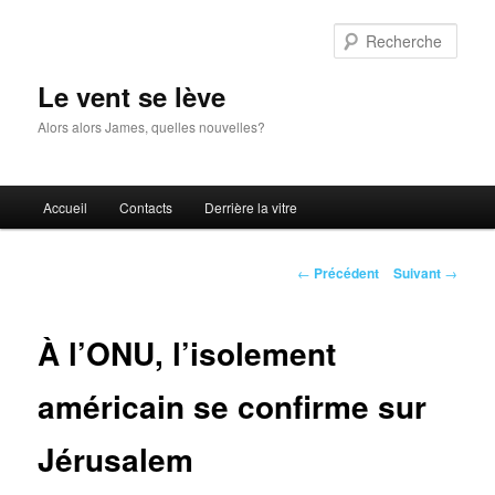
Aller
au
Rech
contenu
principal
Le vent se lève
Alors alors James, quelles nouvelles?
Menu
Accueil
Contacts
Derrière la vitre
principal
Navigation
←
Précédent
Suivant
→
des
articles
À l’ONU, l’isolement
américain se confirme sur
Jérusalem