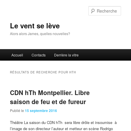
Aller
Aller
au
au
Rech
contenu
contenu
principal
secondaire
Le vent se lève
Alors alors James, quelles nouvelles?
Menu
Accueil
Contacts
Derrière la vitre
principal
RÉSULTATS DE RECHERCHE POUR
HTH
CDN hTh Montpellier. Libre
saison de feu et de fureur
Publié le
15 septembre 2016
Théâtre La saison du CDN hTh sera libre drôle et insoumise à
l’image de son directeur l’auteur et metteur en scène Rodrigo