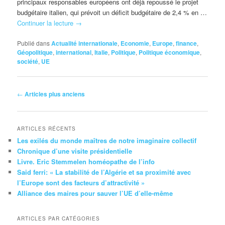
principaux responsables européens ont déjà repoussé le projet
budgétaire italien, qui prévoit un déficit budgétaire de 2,4 % en …
Continuer la lecture
→
Publié dans
Actualité internationale
,
Economie
,
Europe
,
finance
,
Géopolitique
,
international
,
Italie
,
Politique
,
Politique économique
,
société
,
UE
Navigation
←
Articles plus anciens
des
articles
ARTICLES RÉCENTS
Les exilés du monde maîtres de notre imaginaire collectif
Chronique d’une visite présidentielle
Livre. Eric Stemmelen homéopathe de l’info
Said ferri: « La stabilité de l’Algérie et sa proximité avec
l’Europe sont des facteurs d’attractivité »
Alliance des maires pour sauver l’UE d’elle-même
ARTICLES PAR CATÉGORIES