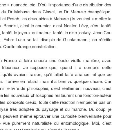
che » nuancée, etc. D’où l’importance d’une distribution des
y a du Dr Mabuse dans Clavel, un Dr Mabuse évangélique,
i et Pesch, les deux aides à Mabuse (ils veulent « mettre la
 Benoist, c’est le coursier, c’est Nestor. Lévy, c’est tantôt
irl, tantôt le joyeux animateur, tantôt le dise-jockey. Jean Cau
; Fabre-Luce se fait disciple de Glucksmann ; on réédite
. Quelle étrange constellation.
en France à faire encore une école vieille manière, avec
 tribunaux. Je suppose que, quand il a compris cette
t qu’ils avaient raison, qu’il fallait faire alliance, et que ce
. Il arrive en retard, mais il a bien vu quelque chose. Car
ns le livre de philosophie, c’est réellement nouveau, c’est
r. Que les nouveaux philosophes restaurent une fonction-auteur
 des concepts creux, toute cette réaction n’empêche pas un
lyse très adaptée du paysage et du marché. Du coup, je
us peuvent même éprouver une curiosité bienveillante pour
de vue purement naturaliste ou entomologique. Moi, c’est
e vue est tératologique : c’est de l’horreur.