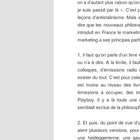
on a d’autant plus raison qu’on
je suis passé par là ». C’est 
leçons d’antistalinisme. Mais 
dire que les nouveaux philosop
introduit en France le marketin
marketing a ses principes parti
1. il faut qu’on parle d’un livr
ou n’a à dire. A la limite, il f
colloques, d’émissions radio o
exister du tout. C’est pour ce
est moins au niveau des livre
émissions à occuper, des int
Playboy. Il y a là toute une a
semblait exclue de la philosoph
2. Et puis, du point de vue d’
aient plusieurs versions, pou
une heideggerienne, une gau