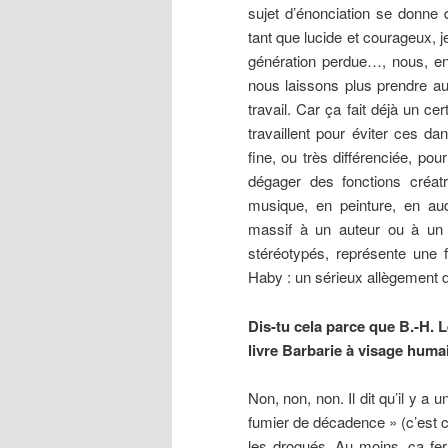
sujet d’énonciation se donne 
tant que lucide et courageux, 
génération perdue…, nous, en
nous laissons plus prendre a
travail. Car ça fait déjà un c
travaillent pour éviter ces d
fine, ou très différenciée, po
dégager des fonctions créatr
musique, en peinture, en au
massif à un auteur ou à un 
stéréotypés, représente une 
Haby : un sérieux allègement 
Dis-tu cela parce que B.-H. 
livre Barbarie à visage huma
Non, non, non. Il dit qu’il y a 
fumier de décadence » (c’est co
les drogués. Au moins, ça fera 