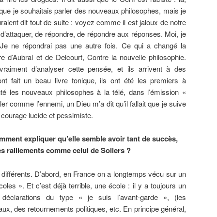
s que je souhaitais parler des nouveaux philosophes, mais je
aient dit tout de suite : voyez comme il est jaloux de notre
 d’attaquer, de répondre, de répondre aux réponses. Moi, je
. Je ne répondrai pas une autre fois. Ce qui a changé la
vre d’Aubral et de Delcourt, Contre la nouvelle philosophie.
vraiment d’analyser cette pensée, et ils arrivent à des
ont fait un beau livre tonique, ils ont été les premiers à
nté les nouveaux philosophes à la télé, dans l’émission «
er comme l’ennemi, un Dieu m’a dit qu’il fallait que je suive
e courage lucide et pessimiste.
omment expliquer qu’elle semble avoir tant de succès,
des ralliements comme celui de Sollers ?
s différents. D’abord, en France on a longtemps vécu sur un
oles ». Et c’est déjà terrible, une école : il y a toujours un
déclarations du type « je suis l’avant-garde », (les
x, des retournements politiques, etc. En principe général,