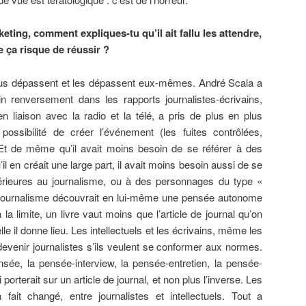
eting, comment expliques-tu qu’il ait fallu les attendre,
e ça risque de réussir ?
nous dépassent et les dépassent eux-mêmes. André Scala a
 renversement dans les rapports journalistes-écrivains,
en liaison avec la radio et la télé, a pris de plus en plus
ssibilité de créer l’événement (les fuites contrôlées,
Et de même qu’il avait moins besoin de se référer à des
l en créait une large part, il avait moins besoin aussi de se
érieures au journalisme, ou à des personnages du type «
 le journalisme découvrait en lui-même une pensée autonome
 la limite, un livre vaut moins que l’article de journal qu’on
uelle il donne lieu. Les intellectuels et les écrivains, même les
devenir journalistes s’ils veulent se conformer aux normes.
ée, la pensée-interview, la pensée-entretien, la pensée-
porterait sur un article de journal, et non plus l’inverse. Les
fait changé, entre journalistes et intellectuels. Tout a