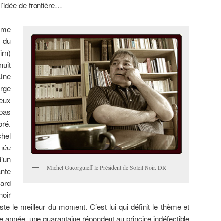
l’idée de frontière…
ême
l du
irn)
nuit
Une
rge
ceux
 pas
oré.
chel
inée
d’un
Michel Gueorguieff le Président de Soleil Noir. DR
ante
ard
noir
niste le meilleur du moment. C’est lui qui définit le thème et
tte année, une quarantaine répondent au principe indéfectible