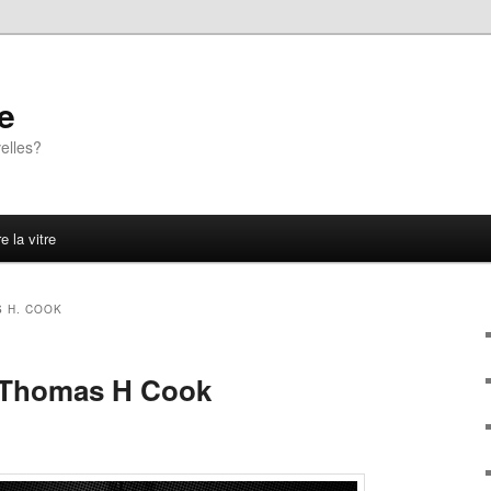
e
elles?
e la vitre
 H. COOK
 Thomas H Cook