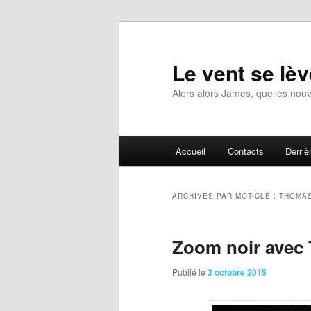
Aller
Aller
au
au
contenu
contenu
Le vent se lèv
principal
secondaire
Alors alors James, quelles nouv
Menu
Accueil
Contacts
Derrièr
principal
ARCHIVES PAR MOT-CLÉ :
THOMAS
Zoom noir avec
Publié le
3 octobre 2015