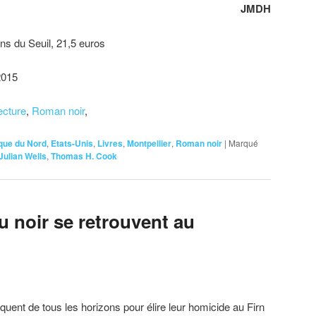
JMDH
ions du Seuil, 21,5 euros
2015
ecture
,
Roman noir
,
que du Nord
,
Etats-Unis
,
Livres
,
Montpellier
,
Roman noir
|
Marqué
Julian Wells
,
Thomas H. Cook
 noir se retrouvent au
quent de tous les horizons pour élire leur homicide au Firn