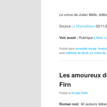
Le crime de Julian Wells
, édit
Source
La Marseillaise
02/11/
Voir aussi :
Rubrique
Livre
,
L
Publié dans
Actualité locale
,
Améri
avec
éditions du Seuil
,
Le crime de 
Les amoureux du
Firn
Publié le
20 juin 2009
Roman
noir
. 40 auteurs débar