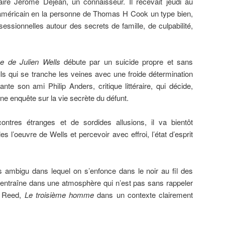
aire Jérôme Dejean, un connaisseur. Il recevait jeudi au
 américain en la personne de Thomas H Cook un type bien,
essionnelles autour des secrets de famille, de culpabilité,
e de Julien Wells
débute par un suicide propre et sans
lls qui se tranche les veines avec une froide détermination
ante son ami Philip Anders, critique littéraire, qui décide,
e enquête sur la vie secrète du défunt.
contres étranges et de sordides allusions, il va bientôt
s l’oeuvre de Wells et percevoir avec effroi, l’état d’esprit
 ambigu dans lequel on s’enfonce dans le noir au fil des
traîne dans une atmosphère qui n’est pas sans rappeler
l Reed,
Le troisième homme
dans un contexte clairement