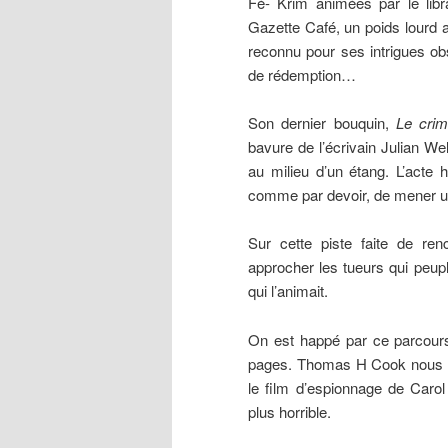
Fé- Krim animées par le libr
Gazette Café, un poids lourd
reconnu pour ses intrigues obs
de rédemption…
Son dernier bouquin,
Le crim
bavure de l’écrivain Julian We
au milieu d’un étang. L’acte h
comme par devoir, de mener un
Sur cette piste faite de ren
approcher les tueurs qui peuple
qui l’animait.
On est happé par ce parcours
pages. Thomas H Cook nous en
le film d’espionnage de Caro
plus horrible.