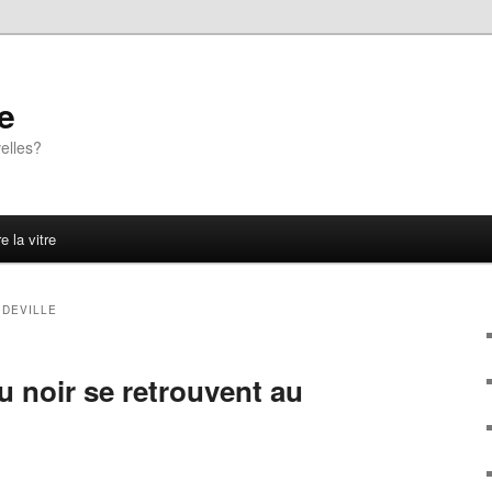
e
elles?
e la vitre
 DEVILLE
 noir se retrouvent au