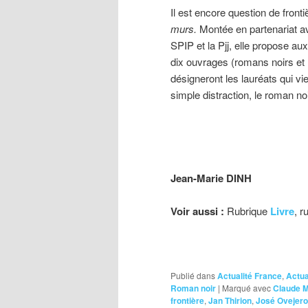
Il est encore question de front
murs.
Montée en partenariat a
SPIP et la Pjj, elle propose a
dix ouvrages (romans noirs et B
désigneront les lauréats qui vie
simple distraction, le roman noi
Jean-Marie DINH
Voir aussi :
Rubrique
Livre
, 
Publié dans
Actualité France
,
Actua
Roman noir
|
Marqué avec
Claude 
frontière
,
Jan Thirion
,
José Ovejero