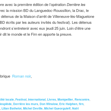
ière avec la première édition de l’opération
Derrière les
vec la mission BD du Languedoc-Roussillon, la Drac, le
ux détenus de la Maison d’arrêt de Villeneuve-lès-Maguelone
D écrits par les auteurs invités du festival). Les détenus
ndront s’entretenir avec eux jeudi 25 juin. Loin d’être une
r dit le monde et le Firn en apporte la preuve.
rubrique
Roman noir
,
lité locale
,
Festival
,
international
,
Livres
,
Montpellier
,
Rencontre
,
Mesplède
,
Derrière les murs
,
Don Winslow
,
Eric Halphen
,
firn
,
,
Lilian Bathelot
,
Michel Deville
,
Michel Gueorguieff
,
Naïri