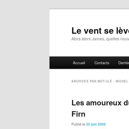
Aller
Aller
au
au
contenu
contenu
Le vent se lèv
principal
secondaire
Alors alors James, quelles nouv
Menu
Accueil
Contacts
Derrièr
principal
ARCHIVES PAR MOT-CLÉ :
MICHEL
Les amoureux du
Firn
Publié le
20 juin 2009