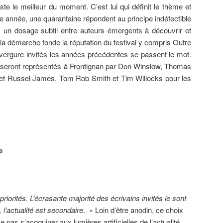
niste le meilleur du moment. C’est lui qui définit le thème et
tte année, une quarantaine répondent au principe indéfectible
?: un dosage subtil entre auteurs émergents à découvrir et
 la démarche fonde la réputation du festival y compris Outre
nvergure invités les années précédentes se passent le mot.
 seront représentés à Frontignan par Don Winslow, Thomas
 et Russel James, Tom Rob Smith et Tim Willocks pour les
e
priorités. L’écrasante majorité des écrivains invités le sont
 l’actualité est secondaire
. » Loin d’être anodin, ce choix
pas s’acoquiner aux lumières artificielles de l’actualité