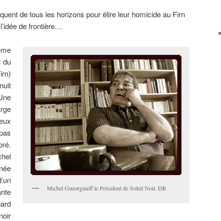
quent de tous les horizons pour élire leur homicide au Firn
l’idée de frontière…
ême
l du
irn)
nuit
Une
rge
ceux
 pas
oré.
chel
inée
d’un
Michel Gueorguieff le Président de Soleil Noir. DR
ante
ard
noir