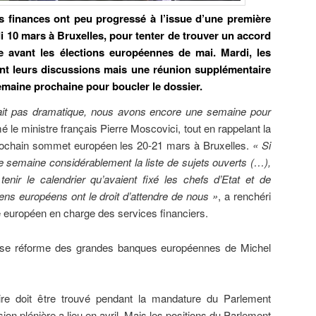
 finances ont peu progressé à l’issue d’une première
i 10 mars à Bruxelles, pour tenter de trouver un accord
ire avant les élections européennes de mai. Mardi, les
nt leurs discussions mais une réunion supplémentaire
semaine prochaine pour boucler le dossier.
ait pas dramatique, nous avons encore une semaine pour
mé le ministre français Pierre Moscovici, tout en rappelant la
prochain sommet européen les 20-21 mars à Bruxelles.
« Si
e semaine considérablement la liste de sujets ouverts (…),
tenir le calendrier qu’avaient fixé les chefs d’Etat et de
ens européens ont le droit d’attendre de nous »
, a renchéri
e européen en charge des services financiers.
ieuse réforme des grandes banques européennes de Michel
ire doit être trouvé pendant la mandature du Parlement
ion plénière a lieu en avril. Mais les positions du Parlement