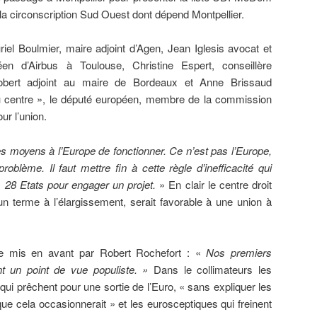
a circonscription Sud Ouest dont dépend Montpellier.
iel Boulmier, maire adjoint d’Agen, Jean Iglesis avocat et
en d’Airbus à Toulouse, Christine Espert, conseillère
obert adjoint au maire de Bordeaux et Anne Brissaud
au centre », le député européen, membre de la commission
ur l’union.
s moyens à l’Europe de fonctionner. Ce n’est pas l’Europe,
oblème. Il faut mettre fin à cette règle d’inefficacité qui
s 28 Etats pour engager un projet.
» En clair le centre droit
n terme à l’élargissement, serait favorable à une union à
 mis en avant par Robert Rochefort : «
Nos premiers
t un point de vue populiste. »
Dans le collimateurs les
qui prêchent pour une sortie de l’Euro, « sans expliquer les
 cela occasionnerait » et les eurosceptiques qui freinent