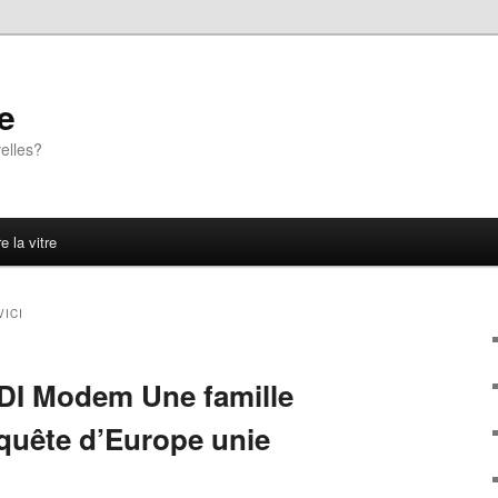
e
elles?
e la vitre
ICI
DI Modem Une famille
quête d’Europe unie