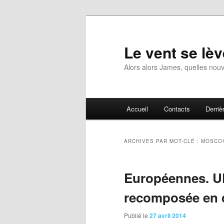
Aller
Aller
au
au
contenu
contenu
Le vent se lèv
principal
secondaire
Alors alors James, quelles nouv
Menu
Accueil
Contacts
Derrièr
principal
ARCHIVES PAR MOT-CLÉ :
MOSCOV
Européennes. U
recomposée en 
Publié le
27 avril 2014