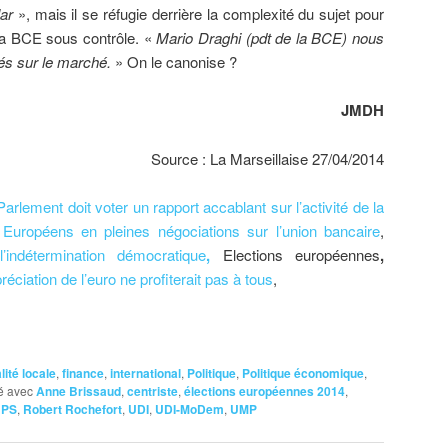
ar
», mais il se réfugie derrière la complexité du sujet pour
 la BCE sous contrôle. «
Mario Draghi (pdt de la BCE) nous
tés sur le marché.
» On le canonise ?
JMDH
Source : La Marseillaise 27/04/2014
arlement doit voter un rapport accablant sur l’activité de la
Européens en pleines négociations sur l’union bancaire
,
’indétermination démocratique
,
Elections européennes
,
éciation de l’euro ne profiterait pas à tous
,
lité locale
,
finance
,
international
,
Politique
,
Politique économique
,
é avec
Anne Brissaud
,
centriste
,
élections européennes 2014
,
,
PS
,
Robert Rochefort
,
UDI
,
UDI-MoDem
,
UMP