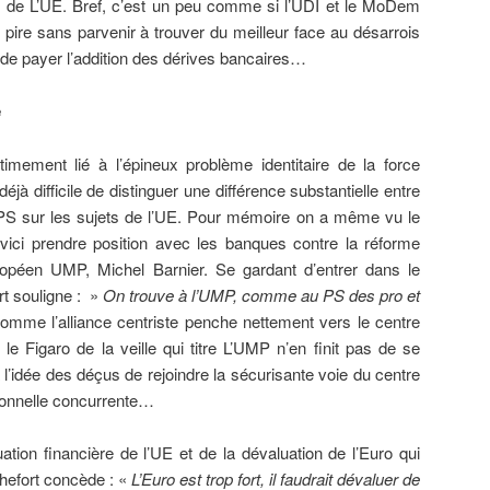
s de L’UE. Bref, c’est un peu comme si l’UDI et le MoDem
e pire sans parvenir à trouver du meilleur face au désarrois
 de payer l’addition des dérives bancaires…
e
imement lié à l’épineux problème identitaire de la force
éjà difficile de distinguer une différence substantielle entre
 PS sur les sujets de l’UE. Pour mémoire on a même vu le
ici prendre position avec les banques contre la réforme
opéen UMP, Michel Barnier. Se gardant d’entrer dans le
rt souligne : »
On trouve à l’UMP, comme au PS des pro et
omme l’alliance centriste penche nettement vers le centre
ir le Figaro de la veille qui titre L’UMP n’en finit pas de se
 à l’idée des déçus de rejoindre la sécurisante voie du centre
sonnelle concurrente…
uation financière de l’UE et de la dévaluation de l’Euro qui
efort concède : «
L’Euro est trop fort, il faudrait dévaluer de