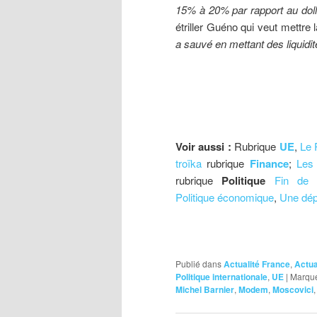
15% à 20% par rapport au doll
étriller Guéno qui veut mettre
a sauvé en mettant des liquidi
Voir aussi :
Rubrique
UE
,
Le P
troïka
rubrique
Finance
;
Les 
rubrique
Politique
Fin de l
Politique économique
,
Une dépr
Publié dans
Actualité France
,
Actua
Politique internationale
,
UE
|
Marqu
Michel Barnier
,
Modem
,
Moscovici