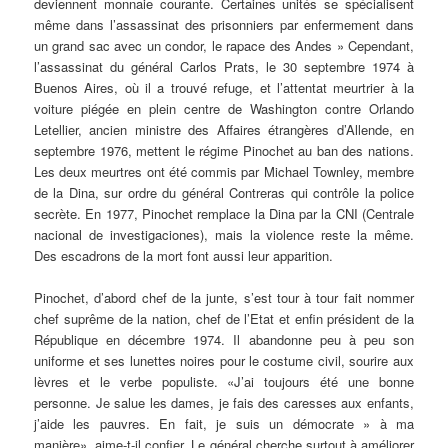
deviennent monnaie courante. Certaines unités se spécialisent
même dans l’assassinat des prisonniers par enfermement dans
un grand sac avec un condor, le rapace des Andes » Cependant,
l’assassinat du général Carlos Prats, le 30 septembre 1974 à
Buenos Aires, où il a trouvé refuge, et l’attentat meurtrier à la
voiture piégée en plein centre de Washington contre Orlando
Letellier, ancien ministre des Affaires étrangères d’Allende, en
septembre 1976, mettent le régime Pinochet au ban des nations.
Les deux meurtres ont été commis par Michael Townley, membre
de la Dina, sur ordre du général Contreras qui contrôle la police
secrète. En 1977, Pinochet remplace la Dina par la CNI (Centrale
nacional de investigaciones), mais la violence reste la même.
Des escadrons de la mort font aussi leur apparition.
Pinochet, d’abord chef de la junte, s’est tour à tour fait nommer
chef suprême de la nation, chef de l’Etat et enfin président de la
République en décembre 1974. Il abandonne peu à peu son
uniforme et ses lunettes noires pour le costume civil, sourire aux
lèvres et le verbe populiste. «J’ai toujours été une bonne
personne. Je salue les dames, je fais des caresses aux enfants,
j’aide les pauvres. En fait, je suis un démocrate » à ma
manière», aime-t-il confier. Le général cherche surtout à améliorer