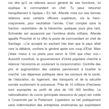
me dire qu’il ne relèvera aucun général de ses fonctions, lui
explique le commandant en chef. Tu peux retourner
tranquillement à Iquique.» En fait, Allende mise sur ses bonnes
relations avec certains officiers supérieurs, via la franc-
maçonnerie, pour neutraliser l’armée. C’est compter sans la
fraction «autoritaire» de la hiérarchie: quelques jours plus tard,
Schneider est assassiné par l’extrême droite militaire. Allende
appelle Pinochet et lui offre le poste de commandant en chef de
Santiago. «J’ai accepté en sachant très bien que le pays allait
vers la débâcle, confiera le général après son coup d’Etat. Mais
j’étais mieux à ce poste pour servir le Chili que chez moi.»
Aussitôt constitué, le gouvernement d’Unité populaire cherche à
relancer l’économie en soutenant la consommation. Contrôle des
prix et augmentation des salaires parviennent à fouetter le
marché. Les dépenses publiques dans les secteurs de la santé,
de l’éducation, du logement, des transports et de la sécurité
sociale soutiennent le processus. Près de 10 millions d’hectares
sont expropriés au profit de plus de 100 000 familles. La
nationalisation du cuivre (principale ressource du pays) est votée
à l’unanimité par le Parlement. L’opération se fait pratiquement
sans indemnisation des entreprises américaines qui exploitaient