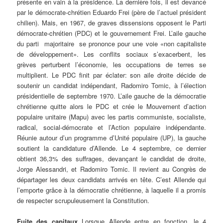
présente en vain à la présidence. La dernière fois, il est devancé
par le démocrate-chrétien Eduardo Frei (père de l’actuel président
chilien). Mais, en 1967, de graves dissensions opposent le Parti
démocrate-chrétien (PDC) et le gouvernement Frei. L’aile gauche
du parti ­ majoritaire ­ se prononce pour une voie «non capitaliste
de développement». Les conflits sociaux s’exacerbent, les
grèves perturbent l’économie, les occupations de terres se
multiplient. Le PDC finit par éclater: son aile droite décide de
soutenir un candidat indépendant, Radomiro Tomic, à l’élection
présidentielle de septembre 1970. L’aile gauche de la démocratie
chrétienne quitte alors le PDC et crée le Mouvement d’action
populaire unitaire (Mapu) avec les partis communiste, socialiste,
radical, social-démocrate et l’Action populaire indépendante.
Réunie autour d’un programme d’Unité populaire (UP), la gauche
soutient la candidature d’Allende. Le 4 septembre, ce dernier
obtient 36,3% des suffrages, devançant le candidat de droite,
Jorge Alessandri, et Radomiro Tomic. Il revient au Congrès de
départager les deux candidats arrivés en tête. C’est Allende qui
l’emporte grâce à la démocratie chrétienne, à laquelle il a promis
de respecter scrupuleusement la Constitution.
Fuite des capitaux
Lorsque Allende entre en fonction, le 4