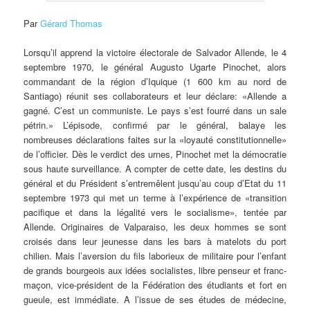
Par
Gérard Thomas
Lorsqu’il apprend la victoire électorale de Salvador Allende, le 4
septembre 1970, le général Augusto Ugarte Pinochet, alors
commandant de la région d’Iquique (1 600 km au nord de
Santiago) réunit ses collaborateurs et leur déclare: «Allende a
gagné. C’est un communiste. Le pays s’est fourré dans un sale
pétrin.» L’épisode, confirmé par le général, balaye les
nombreuses déclarations faites sur la «loyauté constitutionnelle»
de l’officier. Dès le verdict des urnes, Pinochet met la démocratie
sous haute surveillance. A compter de cette date, les destins du
général et du Président s’entremêlent jusqu’au coup d’Etat du 11
septembre 1973 qui met un terme à l’expérience de «transition
pacifique et dans la légalité vers le socialisme», tentée par
Allende. Originaires de Valparaiso, les deux hommes se sont
croisés dans leur jeunesse dans les bars à matelots du port
chilien. Mais l’aversion du fils laborieux de militaire pour l’enfant
de grands bourgeois aux idées socialistes, libre penseur et franc-
maçon, vice-président de la Fédération des étudiants et fort en
gueule, est immédiate. A l’issue de ses études de médecine,