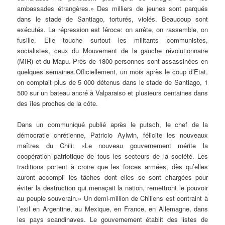
ambassades étrangères.» Des milliers de jeunes sont parqués
dans le stade de Santiago, torturés, violés. Beaucoup sont
exécutés. La répression est féroce: on arrête, on rassemble, on
fusille. Elle touche surtout les militants communistes,
socialistes, ceux du Mouvement de la gauche révolutionnaire
(MIR) et du Mapu. Près de 1800 personnes sont assassinées en
quelques semaines.Officiellement, un mois après le coup d’Etat,
on comptait plus de 5 000 détenus dans le stade de Santiago, 1
500 sur un bateau ancré à Valparaiso et plusieurs centaines dans
des îles proches de la côte.
Dans un communiqué publié après le putsch, le chef de la
démocratie chrétienne, Patricio Aylwin, félicite les nouveaux
maîtres du Chili: «Le nouveau gouvernement mérite la
coopération patriotique de tous les secteurs de la société. Les
traditions portent à croire que les forces armées, dès qu’elles
auront accompli les tâches dont elles se sont chargées pour
éviter la destruction qui menaçait la nation, remettront le pouvoir
au peuple souverain.» Un demi-million de Chiliens est contraint à
l’exil en Argentine, au Mexique, en France, en Allemagne, dans
les pays scandinaves. Le gouvernement établit des listes de