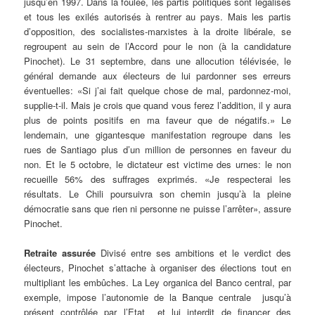
jusqu’en 1997. Dans la foulée, les partis politiques sont légalisés
et tous les exilés autorisés à rentrer au pays. Mais les partis
d’opposition, des socialistes-marxistes à la droite libérale, se
regroupent au sein de l’Accord pour le non (à la candidature
Pinochet). Le 31 septembre, dans une allocution télévisée, le
général demande aux électeurs de lui pardonner ses erreurs
éventuelles: «Si j’ai fait quelque chose de mal, pardonnez-moi,
supplie-t-il. Mais je crois que quand vous ferez l’addition, il y aura
plus de points positifs en ma faveur que de négatifs.» Le
lendemain, une gigantesque manifestation regroupe dans les
rues de Santiago plus d’un million de personnes en faveur du
non. Et le 5 octobre, le dictateur est victime des urnes: le non
recueille 56% des suffrages exprimés. «Je respecterai les
résultats. Le Chili poursuivra son chemin jusqu’à la pleine
démocratie sans que rien ni personne ne puisse l’arrêter», assure
Pinochet.
Retraite assurée
Divisé entre ses ambitions et le verdict des
électeurs, Pinochet s’attache à organiser des élections tout en
multipliant les embûches. La Ley organica del Banco central, par
exemple, impose l’autonomie de la Banque centrale ­ jusqu’à
présent contrôlée par l’Etat ­ et lui interdit de financer des