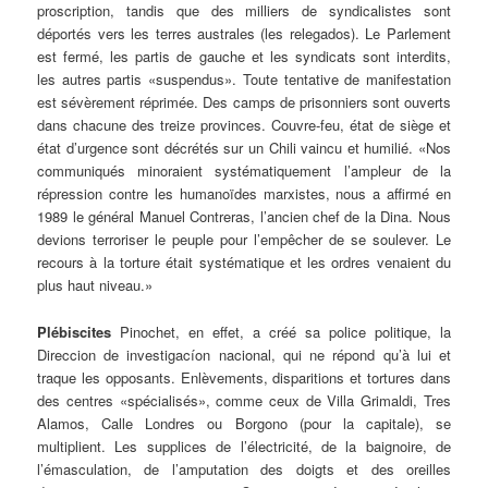
proscription, tandis que des milliers de syndicalistes sont
déportés vers les terres australes (les relegados). Le Parlement
est fermé, les partis de gauche et les syndicats sont interdits,
les autres partis «suspendus». Toute tentative de manifestation
est sévèrement réprimée. Des camps de prisonniers sont ouverts
dans chacune des treize provinces. Couvre-feu, état de siège et
état d’urgence sont décrétés sur un Chili vaincu et humilié. «Nos
communiqués minoraient systématiquement l’ampleur de la
répression contre les humanoïdes marxistes, nous a affirmé en
1989 le général Manuel Contreras, l’ancien chef de la Dina. Nous
devions terroriser le peuple pour l’empêcher de se soulever. Le
recours à la torture était systématique et les ordres venaient du
plus haut niveau.»
Plébiscites
Pinochet, en effet, a créé sa police politique, la
Direccion de investigacíon nacional, qui ne répond qu’à lui et
traque les opposants. Enlèvements, disparitions et tortures dans
des centres «spécialisés», comme ceux de Villa Grimaldi, Tres
Alamos, Calle Londres ou Borgono (pour la capitale), se
multiplient. Les supplices de l’électricité, de la baignoire, de
l’émasculation, de l’amputation des doigts et des oreilles