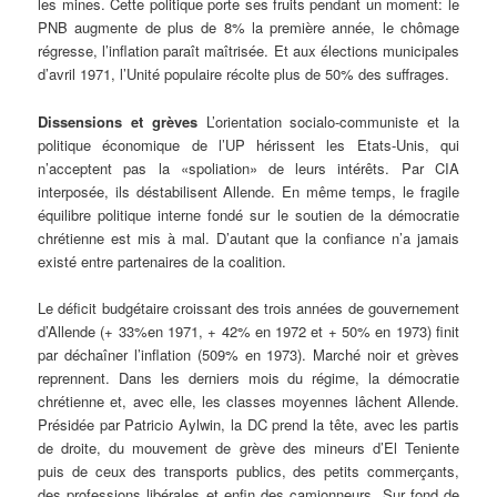
les mines. Cette politique porte ses fruits pendant un moment: le
PNB augmente de plus de 8% la première année, le chômage
régresse, l’inflation paraît maîtrisée. Et aux élections municipales
d’avril 1971, l’Unité populaire récolte plus de 50% des suffrages.
Dissensions et grèves
L’orientation socialo-communiste et la
politique économique de l’UP hérissent les Etats-Unis, qui
n’acceptent pas la «spoliation» de leurs intérêts. Par CIA
interposée, ils déstabilisent Allende. En même temps, le fragile
équilibre politique interne fondé sur le soutien de la démocratie
chrétienne est mis à mal. D’autant que la confiance n’a jamais
existé entre partenaires de la coalition.
Le déficit budgétaire croissant des trois années de gouvernement
d’Allende (+ 33%en 1971, + 42% en 1972 et + 50% en 1973) finit
par déchaîner l’inflation (509% en 1973). Marché noir et grèves
reprennent. Dans les derniers mois du régime, la démocratie
chrétienne et, avec elle, les classes moyennes lâchent Allende.
Présidée par Patricio Aylwin, la DC prend la tête, avec les partis
de droite, du mouvement de grève des mineurs d’El Teniente
puis de ceux des transports publics, des petits commerçants,
des professions libérales et enfin des camionneurs. Sur fond de