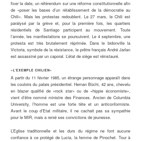
fixer la date, un référendum sur une réforme constitutionnelle afin
de «poser les bases d’un rétablissement de la démocratie au
Chili». Mais les protestas redoublent. Le 27 mars, le Chili est
paralysé par la grève et, pour la première fois, les quartiers
résidentiels de Santiago participent au mouvement. Toute
l’année, les manifestations se poursuivent. Le 4 septembre, une
protesta est très brutalement réprimée. Dans le bidonville la
Victoria, symbole de la résistance, le prêtre français André Jarlan
est assassiné par un caporal. L’état de siège est réinstauré.
«L’EXEMPLE CHILIEN»
A partir du 11 février 1985, un étrange personnage apparaît dans
les couloirs du palais présidentiel. Hernan Büchi, 42 ans, chevelu
en blazer qualifié de «rock star» ou de «hippie économiste»,
vient d’être nommé ministre des Finances. Ancien de Columbia
University, l’homme est une forte tête et un anticonformiste.
Avant le coup d’Etat militaire, il ne cachait pas sa sympathie
pour le MIR, mais a renié ses convictions de jeunesse.
L’Eglise traditionnelle et les durs du régime ne font aucune
confiance à ce protégé de Lucia, la femme de Pinochet. Tour à