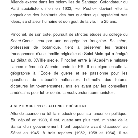
Allende exerce dans les bidonvilles de Santiago. Cofondateur du
Parti socialiste chilien en 1933, «el Pocho» devient vite la
coqueluche des habitants des bas quartiers qui apprécient ses
idées, sa chaleur humaine et son goût de la vie. Il a 25 ans.
Pinochet, de son côté, poursuit de strictes études au collège du
Sacré-Coeur, tenu par une congrégation française. Sa mère,
professeur de botanique, tient à préserver les racines
francophones d’une famille originaire de Saint-Malo qui a émigré
au début du XVIIIe siècle. Pinochet entre à l’Académie militaire
l’année même où Allende fonde le PS. Il enseigne ensuite la
géographie à l’Ecole de guerre et se passionne pour les
questions de «sécurité nationale». Leitmotiv des futures
dictatures latino-américaines, mis en avant par les conseillers
américains pour lutter contre la «subversion communiste».
4 SEPTEMBRE 1970. ALLENDE PRÉSIDENT.
Allende abandonne tôt la médecine pour se lancer en politique.
Elu député en 1938, il est, quatre ans plus tard, ministre de la
Santé d’un gouvernement Front populaire avant d’accéder au
Sénat en 1945. A trois reprises (1952, 1958 et 1964), il se