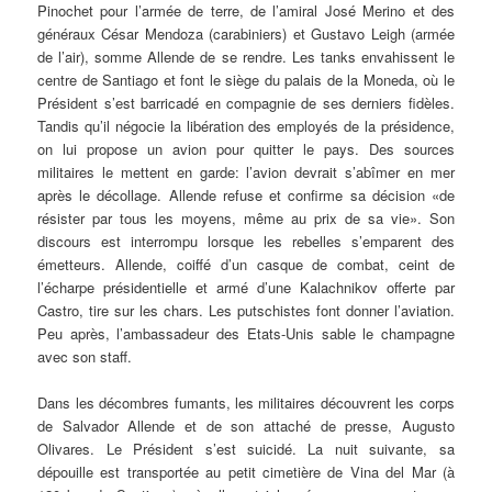
Pinochet pour l’armée de terre, de l’amiral José Merino et des
généraux César Mendoza (carabiniers) et Gustavo Leigh (armée
de l’air), somme Allende de se rendre. Les tanks envahissent le
centre de Santiago et font le siège du palais de la Moneda, où le
Président s’est barricadé en compagnie de ses derniers fidèles.
Tandis qu’il négocie la libération des employés de la présidence,
on lui propose un avion pour quitter le pays. Des sources
militaires le mettent en garde: l’avion devrait s’abîmer en mer
après le décollage. Allende refuse et confirme sa décision «de
résister par tous les moyens, même au prix de sa vie». Son
discours est interrompu lorsque les rebelles s’emparent des
émetteurs. Allende, coiffé d’un casque de combat, ceint de
l’écharpe présidentielle et armé d’une Kalachnikov offerte par
Castro, tire sur les chars. Les putschistes font donner l’aviation.
Peu après, l’ambassadeur des Etats-Unis sable le champagne
avec son staff.
Dans les décombres fumants, les militaires découvrent les corps
de Salvador Allende et de son attaché de presse, Augusto
Olivares. Le Président s’est suicidé. La nuit suivante, sa
dépouille est transportée au petit cimetière de Vina del Mar (à