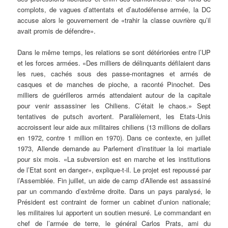
complots, de vagues d’attentats et d’autodéfense armée, la DC
accuse alors le gouvernement de «trahir la classe ouvrière qu’il
avait promis de défendre».
Dans le même temps, les relations se sont détériorées entre l’UP
et les forces armées. «Des milliers de délinquants défilaient dans
les rues, cachés sous des passe-montagnes et armés de
casques et de manches de pioche, a raconté Pinochet. Des
milliers de guérilleros armés attendaient autour de la capitale
pour venir assassiner les Chiliens. C’était le chaos.» Sept
tentatives de putsch avortent. Parallèlement, les Etats-Unis
accroissent leur aide aux militaires chiliens (13 millions de dollars
en 1972, contre 1 million en 1970). Dans ce contexte, en juillet
1973, Allende demande au Parlement d’instituer la loi martiale
pour six mois. «La subversion est en marche et les institutions
de l’Etat sont en danger», explique-t-il. Le projet est repoussé par
l’Assemblée. Fin juillet, un aide de camp d’Allende est assassiné
par un commando d’extrême droite. Dans un pays paralysé, le
Président est contraint de former un cabinet d’union nationale;
les militaires lui apportent un soutien mesuré. Le commandant en
chef de l’armée de terre, le général Carlos Prats, ami du