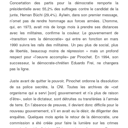
Concertation des partis pour la démocratie remporte la
présidentielle avec 55,2% des suffrages contre le candidat de la
junte, Hernan Büchi (29,4%). Aylwin, dans son premier message,
n’omet pas de rendre hommage aux forces armées. L’homme,
qui, en 1973, avait mis de longs mois à prendre ses distances
avec les militaires, confirme la couleur. Le gouvernement de
«transition vers la démocratie» qui entre en fonction en mars
1990 suivra les rails des militaires. Un peu plus de social, plus
de libertés, beaucoup moins de répression » mais un profond
respect pour «l’oeuvre accomplie» par Pinochet. En 1994, son
successeur, le démocrate-chrétien Eduardo Frei, ne changera
pas la ligne.
Juste avant de quitter le pouvoir, Pinochet ordonne la dissolution
de sa police secrète, la CNI. Toutes les archives de «cet
organisme qui a servi [son] gouvernement et n’a plus de raison
d’être», selon le dictateur, sont détruites ou transférées à l’armée
de terre. En l’absence de preuves, il devient donc difficile pour le
nouveau gouvernement, s’il en avait eu le désir, de diligenter des
enquêtes. Quelques mois après le retour de la démocratie, une
commission a été créée pour faire la lumière sur les crimes