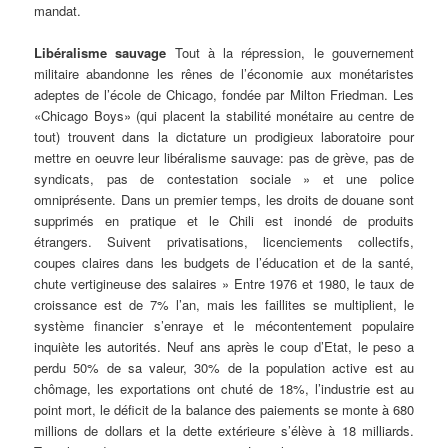
mandat.
Libéralisme sauvage
Tout à la répression, le gouvernement
militaire abandonne les rênes de l’économie aux monétaristes
adeptes de l’école de Chicago, fondée par Milton Friedman. Les
«Chicago Boys» (qui placent la stabilité monétaire au centre de
tout) trouvent dans la dictature un prodigieux laboratoire pour
mettre en oeuvre leur libéralisme sauvage: pas de grève, pas de
syndicats, pas de contestation sociale » et une police
omniprésente. Dans un premier temps, les droits de douane sont
supprimés en pratique et le Chili est inondé de produits
étrangers. Suivent privatisations, licenciements collectifs,
coupes claires dans les budgets de l’éducation et de la santé,
chute vertigineuse des salaires » Entre 1976 et 1980, le taux de
croissance est de 7% l’an, mais les faillites se multiplient, le
système financier s’enraye et le mécontentement populaire
inquiète les autorités. Neuf ans après le coup d’Etat, le peso a
perdu 50% de sa valeur, 30% de la population active est au
chômage, les exportations ont chuté de 18%, l’industrie est au
point mort, le déficit de la balance des paiements se monte à 680
millions de dollars et la dette extérieure s’élève à 18 milliards.