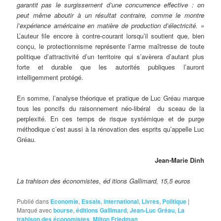
garantit pas le surgissement d’une concurrence effective : on
peut même aboutir à un résultat contraire, comme le montre
l’expérience américaine en matière de production d’électricité.
»
L’auteur file encore à contre-courant lorsqu’il soutient que, bien
conçu, le protectionnisme représente l’arme maîtresse de toute
politique d’attractivité d’un territoire qui s’avèrera d’autant plus
forte et durable que les autorités publiques l’auront
intelligemment protégé.
En somme, l’analyse théorique et pratique de Luc Gréau marque
tous les poncifs du raisonnement néo-libéral du sceau de la
perplexité. En ces temps de risque systémique et de purge
méthodique c’est aussi à la rénovation des esprits qu’appelle Luc
Gréau.
Jean-Marie Dinh
La trahison des économistes, éd itions Gallimard, 15,5 euros
Publié dans
Economie
,
Essais
,
international
,
Livres
,
Politique
|
Marqué avec
bourse
,
éditions Gallimard
,
Jean-Luc Gréau
,
La
trahison des économistes
,
Milton Friedman