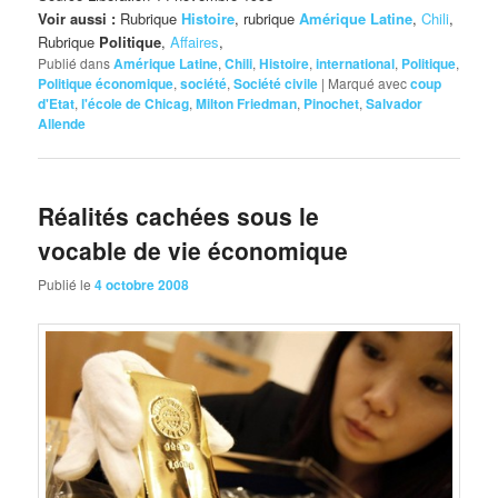
Voir aussi :
Rubrique
Histoire
, rubrique
Amérique Latine
,
Chili
,
Rubrique
Politique
,
Affaires
,
Publié dans
Amérique Latine
,
Chili
,
Histoire
,
international
,
Politique
,
Politique économique
,
société
,
Société civile
|
Marqué avec
coup
d'Etat
,
l'école de Chicag
,
Milton Friedman
,
Pinochet
,
Salvador
Allende
Réalités cachées sous le
vocable de vie économique
Publié le
4 octobre 2008