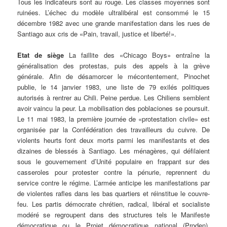
Tous les indicateurs sont au rouge. Les classes moyennes sont
ruinées. L’échec du modèle ultralibéral est consommé le 15
décembre 1982 avec une grande manifestation dans les rues de
Santiago aux cris de «Pain, travail, justice et liberté!».
Etat de siège
La faillite des «Chicago Boys» entraîne la
généralisation des protestas, puis des appels à la grève
générale. Afin de désamorcer le mécontentement, Pinochet
publie, le 14 janvier 1983, une liste de 79 exilés politiques
autorisés à rentrer au Chili. Peine perdue. Les Chiliens semblent
avoir vaincu la peur. La mobilisation des poblaciones se poursuit.
Le 11 mai 1983, la première journée de «protestation civile» est
organisée par la Confédération des travailleurs du cuivre. De
violents heurts font deux morts parmi les manifestants et des
dizaines de blessés à Santiago. Les ménagères, qui défilaient
sous le gouvernement d’Unité populaire en frappant sur des
casseroles pour protester contre la pénurie, reprennent du
service contre le régime. L’armée anticipe les manifestations par
de violentes rafles dans les bas quartiers et réinstitue le couvre-
feu. Les partis démocrate chrétien, radical, libéral et socialiste
modéré se regroupent dans des structures tels le Manifeste
démocratique ou le Projet démocratique national (Proden).