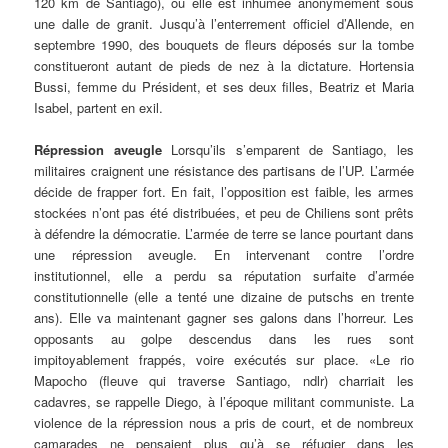
120 km de Santiago), où elle est inhumée anonymement sous
une dalle de granit. Jusqu’à l’enterrement officiel d’Allende, en
septembre 1990, des bouquets de fleurs déposés sur la tombe
constitueront autant de pieds de nez à la dictature. Hortensia
Bussi, femme du Président, et ses deux filles, Beatriz et Maria
Isabel, partent en exil.
Répression aveugle
Lorsqu’ils s’emparent de Santiago, les
militaires craignent une résistance des partisans de l’UP. L’armée
décide de frapper fort. En fait, l’opposition est faible, les armes
stockées n’ont pas été distribuées, et peu de Chiliens sont prêts
à défendre la démocratie. L’armée de terre se lance pourtant dans
une répression aveugle. En intervenant contre l’ordre
institutionnel, elle a perdu sa réputation surfaite d’armée
constitutionnelle (elle a tenté une dizaine de putschs en trente
ans). Elle va maintenant gagner ses galons dans l’horreur. Les
opposants au golpe descendus dans les rues sont
impitoyablement frappés, voire exécutés sur place. «Le rio
Mapocho (fleuve qui traverse Santiago, ndlr) charriait les
cadavres, se rappelle Diego, à l’époque militant communiste. La
violence de la répression nous a pris de court, et de nombreux
camarades ne pensaient plus qu’à se réfugier dans les