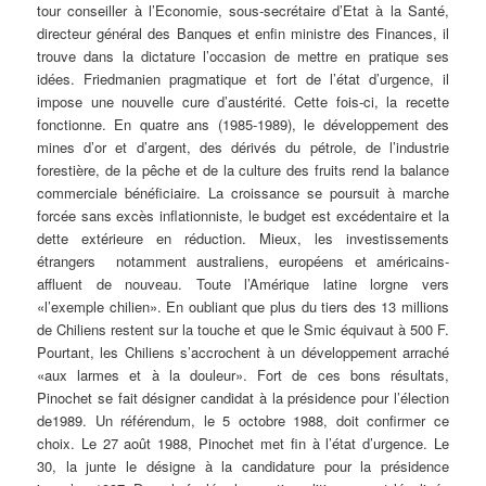
tour conseiller à l’Economie, sous-secrétaire d’Etat à la Santé,
directeur général des Banques et enfin ministre des Finances, il
trouve dans la dictature l’occasion de mettre en pratique ses
idées. Friedmanien pragmatique et fort de l’état d’urgence, il
impose une nouvelle cure d’austérité. Cette fois-ci, la recette
fonctionne. En quatre ans (1985-1989), le développement des
mines d’or et d’argent, des dérivés du pétrole, de l’industrie
forestière, de la pêche et de la culture des fruits rend la balance
commerciale bénéficiaire. La croissance se poursuit à marche
forcée sans excès inflationniste, le budget est excédentaire et la
dette extérieure en réduction. Mieux, les investissements
étrangers ­ notamment australiens, européens et américains­
affluent de nouveau. Toute l’Amérique latine lorgne vers
«l’exemple chilien». En oubliant que plus du tiers des 13 millions
de Chiliens restent sur la touche et que le Smic équivaut à 500 F.
Pourtant, les Chiliens s’accrochent à un développement arraché
«aux larmes et à la douleur». Fort de ces bons résultats,
Pinochet se fait désigner candidat à la présidence pour l’élection
de1989. Un référendum, le 5 octobre 1988, doit confirmer ce
choix. Le 27 août 1988, Pinochet met fin à l’état d’urgence. Le
30, la junte le désigne à la candidature pour la présidence