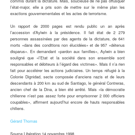
commis durant la dictature. Mais, soucieuse de ne pas offusquer
l’état-major, elle a pris soin de mettre sur le même plan les
exactions gouvernementales et les actes de terrorisme.
Un rapport de 2000 pages est rendu public un an après
l’accession d’Aylwin à la présidence. Il fait état de 2 279
personnes assassinées par des agents de la dictature, de 641
morts «dans des conditions non élucidées» et de 957 «détenus
disparus». En demandant «pardon aux familles», Aylwin a bien
souligné que «l’Etat et la société dans son ensemble sont
responsables et débiteurs à l’égard des victimes». Mais il n’a rien
fait pour accélérer les actions judiciaires. Un temps réfugié à la
Colonie Dignidad, secte composée d’anciens nazis et de leurs
descendants à 200 km au sud de Santiago, le général Contreras,
ancien chef de la Dina, a bien été arrêté. Mais «la démocratie
chilienne n’est pas assez forte pour emprisonner 2 000 officiers
coupables», affirment aujourd’hui encore de hauts responsables
chiliens.
Gérard Thomas
Source Libération 14 novembre 1998